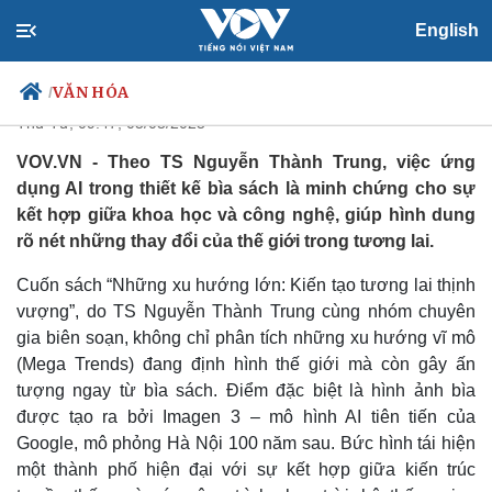
Cuốn sách có bìa do AI thực hiện,
English
mô phỏng Hà Nội 100 năm sau
VĂN HÓA
/
Thứ Tư, 09:47, 05/03/2025
VOV.VN - Theo TS Nguyễn Thành Trung, việc ứng
dụng AI trong thiết kế bìa sách là minh chứng cho sự
Chính trị
Xã hội
kết hợp giữa khoa học và công nghệ, giúp hình dung
Đảng
Tin 24h
rõ nét những thay đổi của thế giới trong tương lai.
Tổ chức nhân sự
Dự báo thời tiết
Quốc hội
Giáo dục
Cuốn sách “Những xu hướng lớn: Kiến tạo tương lai thịnh
Nhận diện sự thật
Dấu ấn VOV
vượng”, do TS Nguyễn Thành Trung cùng nhóm chuyên
Việc làm
gia biên soạn, không chỉ phân tích những xu hướng vĩ mô
Biển đảo
(Mega Trends) đang định hình thế giới mà còn gây ấn
tượng ngay từ bìa sách. Điểm đặc biệt là hình ảnh bìa
được tạo ra bởi Imagen 3 – mô hình AI tiên tiến của
Google, mô phỏng Hà Nội 100 năm sau. Bức hình tái hiện
một thành phố hiện đại với sự kết hợp giữa kiến trúc