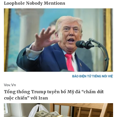
Sức khỏe
Đời sống
Dinh dưỡng - món ngon
Nhà đẹp
Cây thuốc
Blog
Sản phụ khoa
Tình yêu - Gia đình
Nhi khoa
Nam khoa
Làm đẹp - giảm cân
Phòng mạch online
Ăn sạch sống khỏe