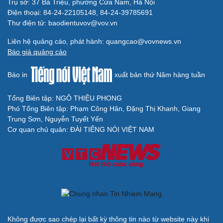
Trụ sở: 37 Bà Triệu, phường Cửa Nam, Hà Nội
Điện thoại: 84-24-22105148, 84-24-39785691
Thư điện tử: baodientuvov@vov.vn
Liên hệ quảng cáo, phát hành: quangcao@vovnews.vn
Báo giá quảng cáo
Báo in
xuất bản thứ Năm hàng tuần
Tổng Biên tập: NGÔ THIỆU PHONG
Phó Tổng Biên tập: Phạm Công Hân, Đặng Thị Khanh, Giang
Trung Sơn, Nguyễn Tuyết Yến
Cơ quan chủ quản: ĐÀI TIẾNG NÓI VIỆT NAM
Không được sao chép lại bất kỳ thông tin nào từ website này khi