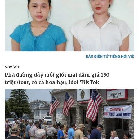
Thể thao
Ô tô - Xe máy
Bóng đá
Ô tô
Lịch thi đấu bóng đá
Xe máy
Thế giới thể thao
Tư vấn
eSports
Hậu trường