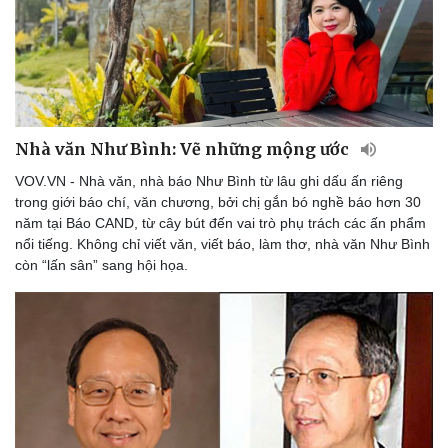
Nhà văn Như Bình: Vẽ những mộng ước
Du lịch
Podcast
VOV.VN - Nhà văn, nhà báo Như Bình từ lâu ghi dấu ấn riêng
Tư vấn
Câu chuyện thời sự
trong giới báo chí, văn chương, bởi chị gắn bó nghề báo hơn 30
Săn Tour
Đọc truyện đêm khuya
năm tại Báo CAND, từ cây bút đến vai trò phụ trách các ấn phẩm
check-in
Cửa sổ tình yêu
nổi tiếng. Không chỉ viết văn, viết báo, làm thơ, nhà văn Như Bình
Kể chuyện cho bé
còn “lấn sân” sang hội họa.
Hạt giống tâm hồn