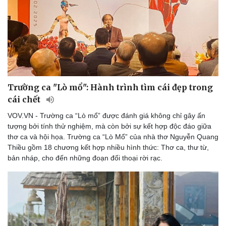
Văn học
Thời trang
Âm nhạc
Sao Việt
Di sản
Trường ca "Lò mổ": Hành trình tìm cái đẹp trong
cái chết
VOV.VN - Trường ca “Lò mổ” được đánh giá không chỉ gây ấn
tượng bởi tính thử nghiệm, mà còn bởi sự kết hợp độc đáo giữa
thơ ca và hội họa. Trường ca “Lò Mổ” của nhà thơ Nguyễn Quang
Thiều gồm 18 chương kết hợp nhiều hình thức: Thơ ca, thư từ,
bản nháp, cho đến những đoạn đối thoại rời rạc.