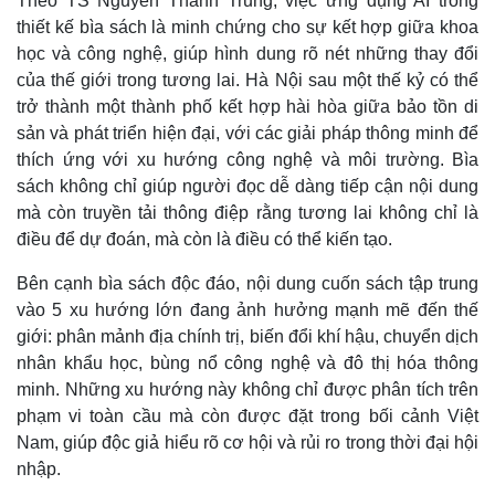
Theo TS Nguyễn Thành Trung, việc ứng dụng AI trong
Quan sát
Video
thiết kế bìa sách là minh chứng cho sự kết hợp giữa khoa
Cuộc sống đó đây
Ảnh
học và công nghệ, giúp hình dung rõ nét những thay đổi
Hồ sơ
E-Magazine
của thế giới trong tương lai. Hà Nội sau một thế kỷ có thể
Infographic
trở thành một thành phố kết hợp hài hòa giữa bảo tồn di
sản và phát triển hiện đại, với các giải pháp thông minh để
thích ứng với xu hướng công nghệ và môi trường. Bìa
sách không chỉ giúp người đọc dễ dàng tiếp cận nội dung
mà còn truyền tải thông điệp rằng tương lai không chỉ là
điều để dự đoán, mà còn là điều có thể kiến tạo.
Bên cạnh bìa sách độc đáo, nội dung cuốn sách tập trung
vào 5 xu hướng lớn đang ảnh hưởng mạnh mẽ đến thế
giới: phân mảnh địa chính trị, biến đổi khí hậu, chuyển dịch
nhân khẩu học, bùng nổ công nghệ và đô thị hóa thông
minh. Những xu hướng này không chỉ được phân tích trên
phạm vi toàn cầu mà còn được đặt trong bối cảnh Việt
Nam, giúp độc giả hiểu rõ cơ hội và rủi ro trong thời đại hội
nhập.