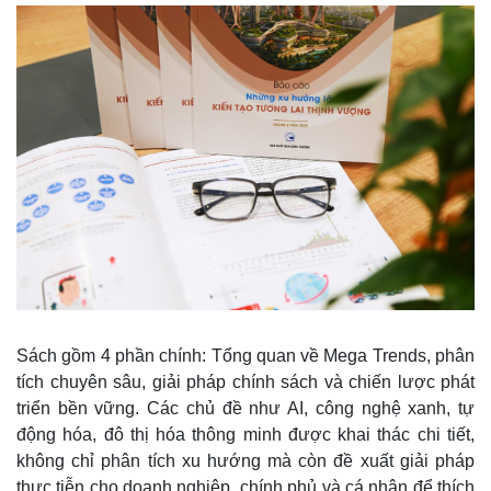
Kinh tế
Thị trường
Bất động sản
Giá vàng
Khởi nghiệp
Tiêu dùng
Tỷ giá
Chứng khoán
Giá cà phê
Sách gồm 4 phần chính: Tổng quan về Mega Trends, phân
tích chuyên sâu, giải pháp chính sách và chiến lược phát
triển bền vững. Các chủ đề như AI, công nghệ xanh, tự
động hóa, đô thị hóa thông minh được khai thác chi tiết,
không chỉ phân tích xu hướng mà còn đề xuất giải pháp
thực tiễn cho doanh nghiệp, chính phủ và cá nhân để thích