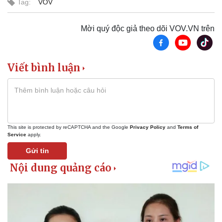
Tag:
VOV
Tin nóng
Việt Nam
Tư vấn luật
Phân tích
Mời quý độc giả theo dõi VOV.VN trên
Viết bình luận
This site is protected by reCAPTCHA and the Google
Privacy Policy
and
Terms of
Service
apply.
Gửi tin