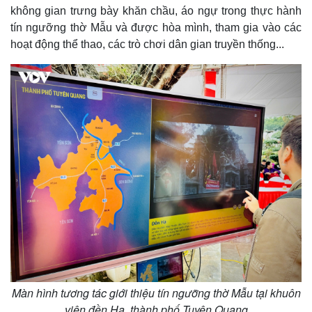
không gian trưng bày khăn chầu, áo ngự trong thực hành
tín ngưỡng thờ Mẫu và được hòa mình, tham gia vào các
hoạt động thể thao, các trò chơi dân gian truyền thống...
Pháp luật
Quân sự - Quốc phòng
Vụ án
Vũ khí
Tin nóng
Việt Nam
Tư vấn luật
Phân tích
Màn hình tương tác giới thiệu tín ngưỡng thờ Mẫu tại khuôn
viên đền Hạ, thành phố Tuyên Quang