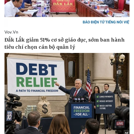
Văn hóa
Giải trí
Sân khấu - Điện ảnh
Nghệ sĩ
Văn học
Thời trang
Âm nhạc
Sao Việt
Di sản