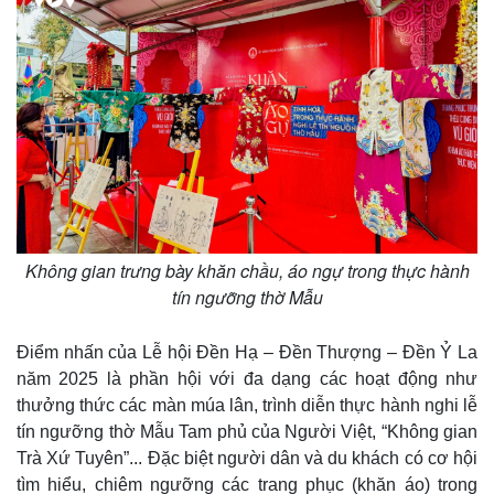
Khởi nghiệp
Tiêu dùng
Tỷ giá
Chứng khoán
Giá cà phê
Không gian trưng bày khăn chầu, áo ngự trong thực hành
tín ngưỡng thờ Mẫu
Điểm nhấn của Lễ hội Đền Hạ – Đền Thượng – Đền Ỷ La
năm 2025 là phần hội với đa dạng các hoạt động như
thưởng thức các màn múa lân, trình diễn thực hành nghi lễ
tín ngưỡng thờ Mẫu Tam phủ của Người Việt, “Không gian
Trà Xứ Tuyên”... Đặc biệt người dân và du khách có cơ hội
tìm hiểu, chiêm ngưỡng các trang phục (khăn áo) trong