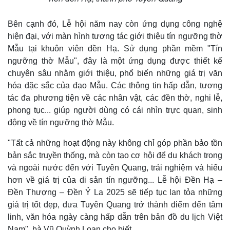
Bên cạnh đó, Lễ hội năm nay còn ứng dụng công nghệ
hiện đại, với màn hình tương tác giới thiệu tín ngưỡng thờ
Mẫu tại khuôn viên đền Hạ. Sử dụng phần mềm "Tín
ngưỡng thờ Mẫu", đây là một ứng dụng được thiết kế
chuyên sâu nhằm giới thiệu, phổ biến những giá trị văn
hóa đặc sắc của đạo Mẫu. Các thông tin hấp dẫn, tương
tác đa phương tiện về các nhân vật, các đền thờ, nghi lễ,
phong tục... giúp người dùng có cái nhìn trực quan, sinh
động về tín ngưỡng thờ Mẫu.
"Tất cả những hoạt động này không chỉ góp phần bảo tồn
bản sắc truyền thống, mà còn tạo cơ hội để du khách trong
và ngoài nước đến với Tuyên Quang, trải nghiệm và hiểu
hơn về giá trị của di sản tín ngưỡng... Lễ hội Đền Hạ –
Đền Thượng – Đền Ỷ La 2025 sẽ tiếp tục lan tỏa những
giá trị tốt đẹp, đưa Tuyên Quang trở thành điểm đến tâm
linh, văn hóa ngày càng hấp dẫn trên bản đồ du lịch Việt
Nam", bà Vũ Quỳnh Loan cho biết.