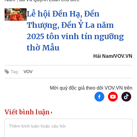
Lễ hội Đền Hạ, Đền
Thượng, Đền Ỷ La năm
2025 tôn vinh tín ngưỡng
Thể thao
Ô tô - Xe máy
thờ Mẫu
Bóng đá
Ô tô
Hải Nam/VOV.VN
Lịch thi đấu bóng đá
Xe máy
Thế giới thể thao
Tư vấn
Tag:
VOV
eSports
Hậu trường
Mời quý độc giả theo dõi VOV.VN trên
Viết bình luận