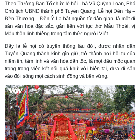
Theo Trưởng Ban Tổ chức lễ hội - bà Vũ Quỳnh Loan, Phó
Chủ tịch UBND thành phố Tuyên Quang, Lễ hội Đền Hạ –
Đền Thượng – Đền Ỷ La bắt nguồn từ dân gian, là một di
sản văn hóa đặc sắc, gắn liền với tục thờ Mẫu Thoải, vị
Thế giới
Multimedia
Mẫu thần linh thiêng trong tâm thức người Việt.
Quan sát
Video
Cuộc sống đó đây
Ảnh
Đây là lễ hội có truyền thống lâu đời, được nhân dân
Hồ sơ
E-Magazine
Tuyên Quang thành kính gìn giữ, trở thành nơi hội tụ của
Infographic
niềm tin, tâm linh và văn hóa dân tộc, là một dấu mốc quan
trọng trong việc kết nối quá khứ với hiện tại, đưa di sản
vào đời sống một cách sinh động và bền vững.