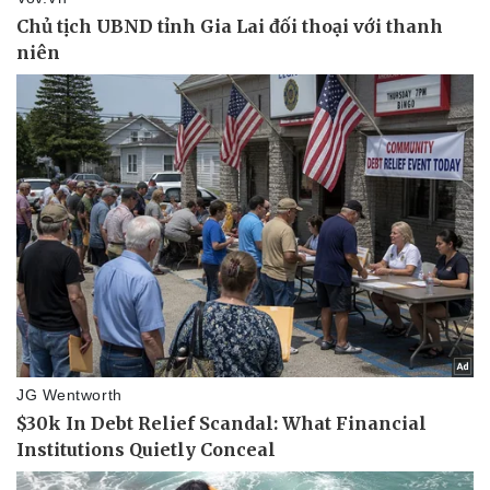
Doanh nghiệp
Công nghệ
Thông tin doanh nghiệp
Sành điệu
Doanh nghiệp 24h
Tin Công nghệ
Doanh nhân
Trải nghiệm
Vì cộng đồng
Chuyển đổi số