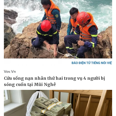
Sức khỏe
Đời sống
Dinh dưỡng - món ngon
Nhà đẹp
Cây thuốc
Blog
Sản phụ khoa
Tình yêu - Gia đình
Nhi khoa