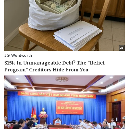
Nam khoa
Làm đẹp - giảm cân
Phòng mạch online
Ăn sạch sống khỏe