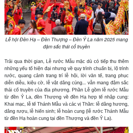
Lễ hội Đền Hạ – Đền Thượng – Đền Ỷ La năm 2025 mang
đậm sắc thái cổ truyền
Trải qua thời gian, Lễ rước Mẫu mặc dù có tiếp thu thêm
những yếu tố hiện đại nhưng về quy trình chuẩn bị, lộ trình
rước, quang cảnh trang trí lễ hội, lời văn tế, trang phục
diễn diễu, kiệu cờ, lễ vật dâng cúng... vẫn mang đậm sắc
thái cổ truyền của địa phương. Phần Lễ gồm lễ rước Mẫu
từ đền Ỷ La, đền Thượng về đền Hạ hợp tế nhập cung:
Khai mạc, lễ tế Thánh Mẫu và các vị Thần: lễ dâng hương,
dâng rượu, lễ hiến sinh; lễ hoàn cung (lễ rước Thánh Mẫu
từ đền Hạ hoàn cung tại đền Thượng và đền Ỷ La).
Kinh tế
Thị trường
Bất động sản
Giá vàng