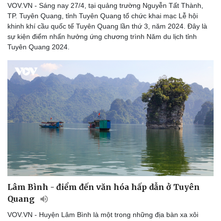
VOV.VN - Sáng nay 27/4, tại quảng trường Nguyễn Tất Thành,
TP. Tuyên Quang, tỉnh Tuyên Quang tổ chức khai mạc Lễ hội
khinh khí cầu quốc tế Tuyên Quang lần thứ 3, năm 2024. Đây là
sự kiện điểm nhấn hưởng ứng chương trình Năm du lịch tỉnh
Tuyên Quang 2024.
Du lịch
Podcast
Tư vấn
Câu chuyện thời sự
Săn Tour
Đọc truyện đêm khuya
check-in
Cửa sổ tình yêu
Kể chuyện cho bé
Hạt giống tâm hồn
Lâm Bình - điểm đến văn hóa hấp dẫn ở Tuyên
Quang
VOV.VN - Huyện Lâm Bình là một trong những địa bàn xa xôi