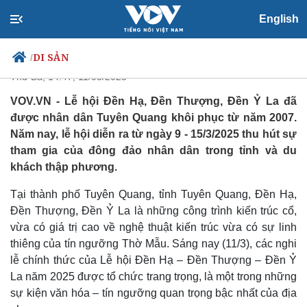
Độc đáo lễ hội rước Mẫu qua 3
English
ngôi đền thiêng ở Tuyên Quang
DI SẢN
/
Thứ Ba, 14:47, 11/03/2025
VOV.VN - Lễ hội Đền Hạ, Đền Thượng, Đền Ỷ La đã
được nhân dân Tuyên Quang khôi phục từ năm 2007.
Chính trị
Xã hội
Năm nay, lễ hội diễn ra từ ngày 9 - 15/3/2025 thu hút sự
Đảng
Tin 24h
tham gia của đông đảo nhân dân trong tỉnh và du
Tổ chức nhân sự
Dự báo thời tiết
khách thập phương.
Quốc hội
Giáo dục
Nhận diện sự thật
Dấu ấn VOV
Tại thành phố Tuyên Quang, tỉnh Tuyên Quang, Đền Hạ,
Việc làm
Đền Thượng, Đền Ỷ La là những công trình kiến trúc cổ,
Biển đảo
vừa có giá trị cao về nghệ thuật kiến trúc vừa có sự linh
thiêng của tín ngưỡng Thờ Mẫu. Sáng nay (11/3), các nghi
lễ chính thức của Lễ hội Đền Hạ – Đền Thượng – Đền Ỷ
La năm 2025 được tổ chức trang trọng, là một trong những
sự kiện văn hóa – tín ngưỡng quan trọng bậc nhất của địa