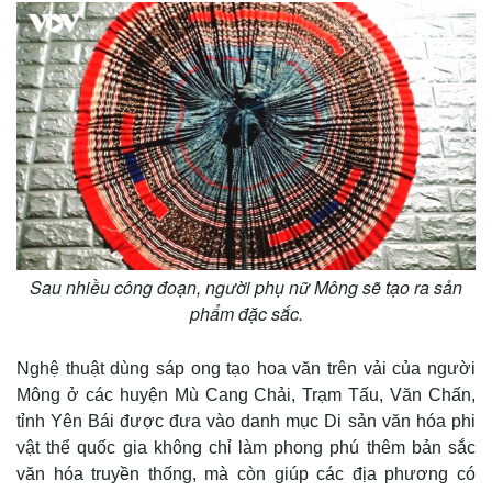
Kinh tế
Thị trường
Bất động sản
Giá vàng
Sau nhiều công đoạn, người phụ nữ Mông sẽ tạo ra sản
Khởi nghiệp
Tiêu dùng
phẩm đặc sắc.
Tỷ giá
Chứng khoán
Nghệ thuật dùng sáp ong tạo hoa văn trên vải của người
Giá cà phê
Mông ở các huyện Mù Cang Chải, Trạm Tấu, Văn Chấn,
tỉnh Yên Bái được đưa vào danh mục Di sản văn hóa phi
vật thể quốc gia không chỉ làm phong phú thêm bản sắc
văn hóa truyền thống, mà còn giúp các địa phương có