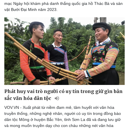
mạc Ngày hội khám phá danh thắng quốc gia hồ Thác Bà và sản
vật Bưởi Đại Minh năm 2023.
Văn hóa
Giải trí
Sân khấu - Điện ảnh
Nghệ sĩ
Văn học
Thời trang
Âm nhạc
Sao Việt
Di sản
Phát huy vai trò người có uy tín trong giữ gìn bản
sắc văn hóa dân tộc
VOV.VN - Xuất phát từ niềm đam mê, tâm huyết với văn hóa
truyền thống, những nghệ nhân, người có uy tín trong đồng bào
dân tộc Mông ở huyện Bắc Yên, tỉnh Sơn La đã và đang lưu giữ
và mong muốn truyền dạy cho con cháu những nét văn hóa