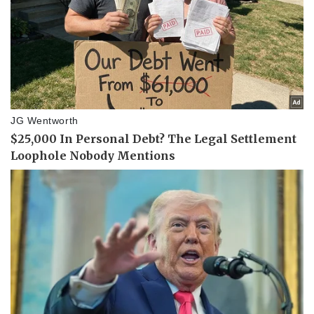
Doanh nghiệp
Công nghệ
Thông tin doanh nghiệp
Sành điệu
Doanh nghiệp 24h
Tin Công nghệ
Doanh nhân
Trải nghiệm
Vì cộng đồng
Chuyển đổi số