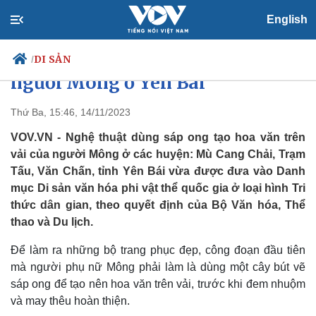
English
Ghi danh nghệ thuật dùng sáp
ong tạo hoa văn trên vải của
DI SẢN
/
người Mông ở Yên Bái
Thứ Ba, 15:46, 14/11/2023
Chính trị
Xã hội
VOV.VN - Nghệ thuật dùng sáp ong tạo hoa văn trên
Đảng
Tin 24h
vải của người Mông ở các huyện: Mù Cang Chải, Trạm
Tổ chức nhân sự
Dự báo thời tiết
Tấu, Văn Chấn, tỉnh Yên Bái vừa được đưa vào Danh
Quốc hội
Giáo dục
mục Di sản văn hóa phi vật thể quốc gia ở loại hình Tri
Nhận diện sự thật
Dấu ấn VOV
thức dân gian, theo quyết định của Bộ Văn hóa, Thể
Việc làm
thao và Du lịch.
Biển đảo
Để làm ra những bộ trang phục đẹp, công đoạn đầu tiên
mà người phụ nữ Mông phải làm là dùng một cây bút vẽ
sáp ong để tạo nên hoa văn trên vải, trước khi đem nhuộm
và may thêu hoàn thiện.