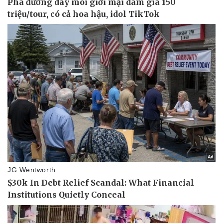
Thể thao
Ô tô - Xe máy
Bóng đá
Ô tô
Lịch thi đấu bóng đá
Xe máy
Thế giới thể thao
Tư vấn
eSports
Hậu trường