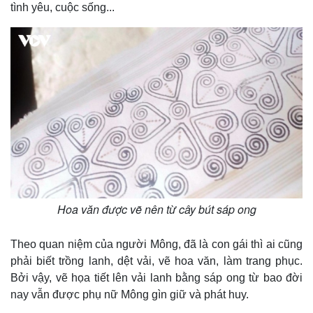
Thế giới
Multimedia
tình yêu, cuộc sống...
Quan sát
Video
Cuộc sống đó đây
Ảnh
Hồ sơ
E-Magazine
Infographic
Hoa văn được vẽ nên từ cây bút sáp ong
Theo quan niệm của người Mông, đã là con gái thì ai cũng
phải biết trồng lanh, dệt vải, vẽ hoa văn, làm trang phục.
Bởi vậy, vẽ họa tiết lên vải lanh bằng sáp ong từ bao đời
nay vẫn được phụ nữ Mông gìn giữ và phát huy.