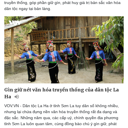
truyền thống, góp phần giữ gìn, phát huy giá trị bản sắc văn hóa
dân tộc ngay tại bản làng.
Gìn giữ nét văn hóa truyền thống của dân tộc La
Du lịch
Podcast
Ha
Tư vấn
Câu chuyện thời sự
VOV.VN - Dân tộc La Ha ở tỉnh Sơn La tuy dân số không nhiều,
Săn Tour
Đọc truyện đêm khuya
nhưng lại chứa đựng nền văn hóa truyền thống rất đa dạng và
check-in
Cửa sổ tình yêu
đặc sắc. Những năm qua, các cấp uỷ, chính quyền địa phương
Kể chuyện cho bé
tỉnh Sơn La luôn quan tâm, cùng đồng bào chú ý gìn giữ, phát
Hạt giống tâm hồn