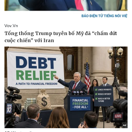
Sức khỏe
Đời sống
Dinh dưỡng - món ngon
Nhà đẹp
Cây thuốc
Blog
Sản phụ khoa
Tình yêu - Gia đình
Nhi khoa
Nam khoa
Làm đẹp - giảm cân
Phòng mạch online
Ăn sạch sống khỏe