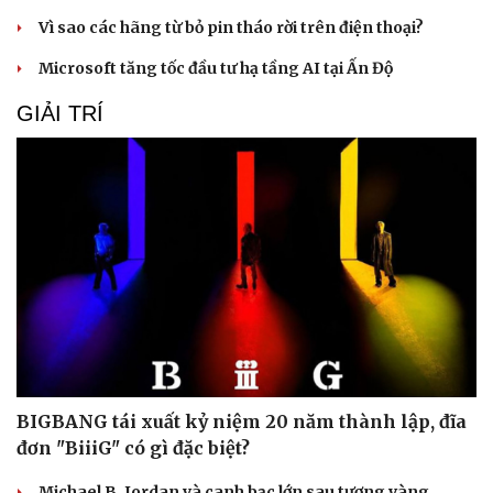
Vì sao các hãng từ bỏ pin tháo rời trên điện thoại?
Microsoft tăng tốc đầu tư hạ tầng AI tại Ấn Độ
GIẢI TRÍ
Văn hóa
Giải trí
Sân khấu - Điện ảnh
Nghệ sĩ
Văn học
Thời trang
Âm nhạc
Sao Việt
Di sản
BIGBANG tái xuất kỷ niệm 20 năm thành lập, đĩa
đơn "BiiiG" có gì đặc biệt?
Michael B. Jordan và canh bạc lớn sau tượng vàng