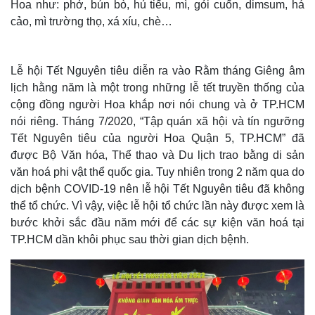
Hoa như: phở, bún bò, hủ tiếu, mì, gỏi cuốn, dimsum, há
cảo, mì trường thọ, xá xíu, chè…
Lễ hội Tết Nguyên tiêu diễn ra vào Rằm tháng Giêng âm
lịch hằng năm là một trong những lễ tết truyền thống của
cộng đồng người Hoa khắp nơi nói chung và ở TP.HCM
nói riêng. Tháng 7/2020, “Tập quán xã hội và tín ngưỡng
Tết Nguyên tiêu của người Hoa Quận 5, TP.HCM” đã
được Bộ Văn hóa, Thể thao và Du lịch trao bằng di sản
Thế giới
Multimedia
văn hoá phi vật thể quốc gia. Tuy nhiên trong 2 năm qua do
Quan sát
Video
dịch bệnh COVID-19 nên lễ hội Tết Nguyên tiêu đã không
Cuộc sống đó đây
Ảnh
Hồ sơ
E-Magazine
thể tổ chức. Vì vậy, việc lễ hội tổ chức lần này được xem là
Infographic
bước khởi sắc đầu năm mới để các sự kiện văn hoá tại
TP.HCM dần khôi phục sau thời gian dịch bệnh.