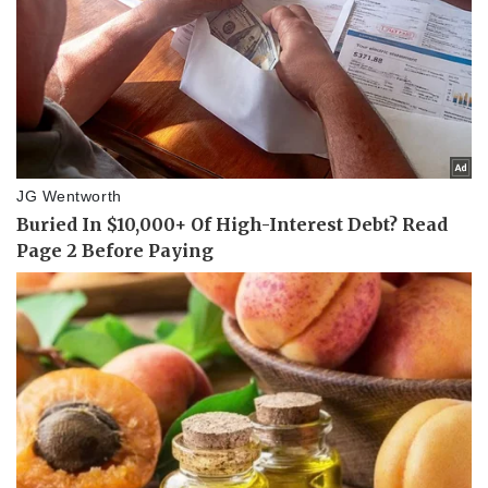
Pháp luật
Quân sự - Quốc phòng
Vụ án
Vũ khí
Tin nóng
Việt Nam
Tư vấn luật
Phân tích