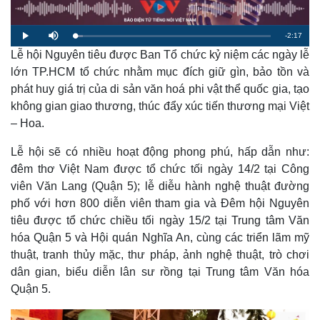
R
-
2:17
L
P
M
o
l
u
a
Lễ hội Nguyên tiêu được Ban Tổ chức kỷ niệm các ngày lễ
a
t
e
d
y
e
e
lớn TP.HCM tổ chức nhằm mục đích giữ gìn, bảo tồn và
d
m
:
phát huy giá trị của di sản văn hoá phi vật thể quốc gia, tạo
3
.
a
9
không gian giao thương, thúc đẩy xúc tiến thương mại Việt
5
%
– Hoa.
i
n
Lễ hội sẽ có nhiều hoạt động phong phú, hấp dẫn như:
i
đêm thơ Việt Nam được tổ chức tối ngày 14/2 tại Công
viên Văn Lang (Quận 5); lễ diễu hành nghệ thuật đường
n
phố với hơn 800 diễn viên tham gia và Đêm hội Nguyên
g
tiêu được tổ chức chiều tối ngày 15/2 tại Trung tâm Văn
T
hóa Quận 5 và Hội quán Nghĩa An, cùng các triển lãm mỹ
i
thuật, tranh thủy mặc, thư pháp, ảnh nghệ thuật, trò chơi
dân gian, biểu diễn lân sư rồng tại Trung tâm Văn hóa
m
Quận 5.
e