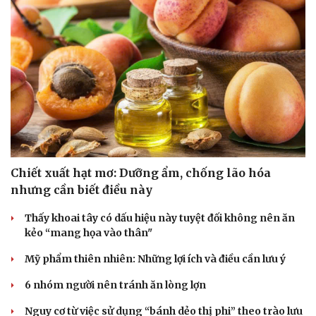
Chiết xuất hạt mơ: Dưỡng ẩm, chống lão hóa
nhưng cần biết điều này
Thấy khoai tây có dấu hiệu này tuyệt đối không nên ăn
kẻo “mang họa vào thân"
Mỹ phẩm thiên nhiên: Những lợi ích và điều cần lưu ý
6 nhóm người nên tránh ăn lòng lợn
Nguy cơ từ việc sử dụng “bánh dẻo thị phi” theo trào lưu