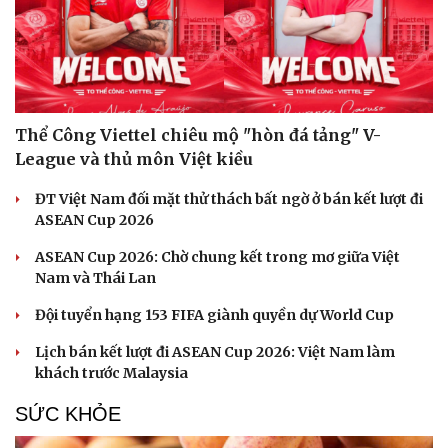
Thể Công Viettel chiêu mộ "hòn đá tảng" V-
League và thủ môn Việt kiều
ĐT Việt Nam đối mặt thử thách bất ngờ ở bán kết lượt đi
ASEAN Cup 2026
ASEAN Cup 2026: Chờ chung kết trong mơ giữa Việt
Du lịch
Podcast
Nam và Thái Lan
Tư vấn
Câu chuyện thời sự
Săn Tour
Đọc truyện đêm khuya
Đội tuyển hạng 153 FIFA giành quyền dự World Cup
check-in
Cửa sổ tình yêu
Kể chuyện cho bé
Lịch bán kết lượt đi ASEAN Cup 2026: Việt Nam làm
Hạt giống tâm hồn
khách trước Malaysia
SỨC KHỎE