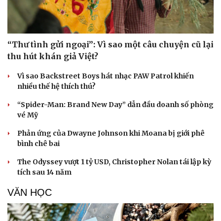
“Thư tình gửi ngoại”: Vì sao một câu chuyện cũ lại
thu hút khán giả Việt?
Vì sao Backstreet Boys hát nhạc PAW Patrol khiến
nhiều thế hệ thích thú?
“Spider-Man: Brand New Day” dẫn đầu doanh số phòng
vé Mỹ
Phản ứng của Dwayne Johnson khi Moana bị giới phê
bình chê bai
The Odyssey vượt 1 tỷ USD, Christopher Nolan tái lập kỳ
tích sau 14 năm
VĂN HỌC