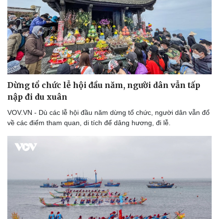
Dừng tổ chức lễ hội đầu năm, người dân vẫn tấp
nập đi du xuân
Doanh nghiệp
Công nghệ
VOV.VN - Dù các lễ hội đầu năm dừng tổ chức, người dân vẫn đổ
Thông tin doanh nghiệp
Sành điệu
về các điểm tham quan, di tích để dâng hương, đi lễ.
Doanh nghiệp 24h
Tin Công nghệ
Doanh nhân
Trải nghiệm
Vì cộng đồng
Chuyển đổi số