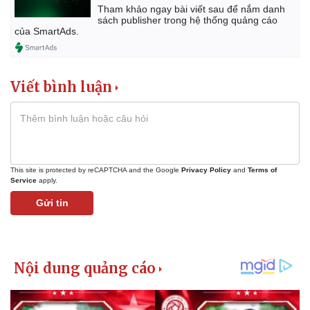
Tham khảo ngay bài viết sau để nắm danh
sách publisher trong hệ thống quảng cáo
của SmartAds.
Viết bình luận
This site is protected by reCAPTCHA and the Google
Privacy Policy
and
Terms of
Service
apply.
Gửi tin