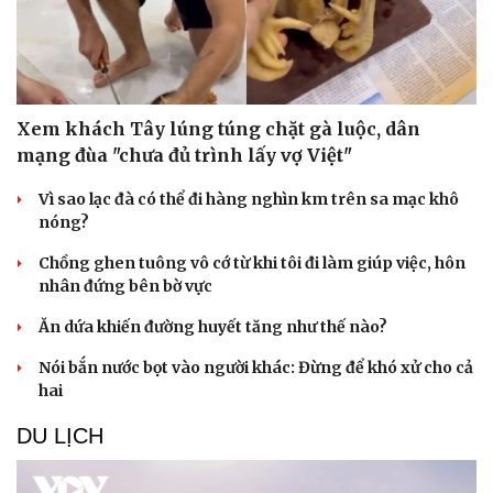
Xem khách Tây lúng túng chặt gà luộc, dân
mạng đùa "chưa đủ trình lấy vợ Việt"
Vì sao lạc đà có thể đi hàng nghìn km trên sa mạc khô
Sức khỏe
Đời sống
nóng?
Dinh dưỡng - món ngon
Nhà đẹp
Chồng ghen tuông vô cớ từ khi tôi đi làm giúp việc, hôn
Cây thuốc
Blog
nhân đứng bên bờ vực
Sản phụ khoa
Tình yêu - Gia đình
Nhi khoa
Ăn dứa khiến đường huyết tăng như thế nào?
Nam khoa
Làm đẹp - giảm cân
Nói bắn nước bọt vào người khác: Đừng để khó xử cho cả
Phòng mạch online
hai
Ăn sạch sống khỏe
DU LỊCH