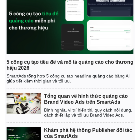
5 công cụ tạo tiêu đề và mô tả quảng cáo cho thương
Kinh tế
Thị trường
hiệu 2026
Bất động sản
Giá vàng
SmartAds tổng hợp 5 công cụ tạo headline quảng cáo bằng AI
giúp tiết kiệm thời gian và tối ưu.
Khởi nghiệp
Tiêu dùng
Tỷ giá
Chứng khoán
Tổng quan về hình thức quảng cáo
Giá cà phê
Brand Video Ads trên SmartAds
Định nghĩa, vị trí hiển thị, quy cách nội dung,
cách thiết lập và tối ưu Brand Video Ads.
Khám phá hệ thống Publisher đối tác
của SmartAds