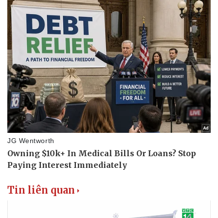
Thể thao
Ô tô - Xe máy
Bóng đá
Ô tô
Lịch thi đấu bóng đá
Xe máy
Thế giới thể thao
Tư vấn
eSports
Hậu trường
Tin liên quan