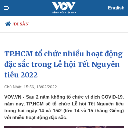
English
DI SẢN
/
TP.HCM tổ chức nhiều hoạt động
Chính trị
Xã hội
Đảng
Tin 24h
đặc sắc trong Lễ hội Tết Nguyên
Tổ chức nhân sự
Dự báo thời tiết
tiêu 2022
Quốc hội
Giáo dục
Nhận diện sự thật
Dấu ấn VOV
Việc làm
Chủ Nhật, 15:56, 13/02/2022
Biển đảo
VOV.VN - Sau 2 năm không tổ chức vì dịch COVID-19,
năm nay, TP.HCM sẽ tổ chức Lễ hội Tết Nguyên tiêu
trong hai ngày 14 và 15/2 (tức 14 và 15 tháng Giêng)
với nhiều hoạt động đặc sắc.