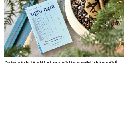
Cuốn sách lý giải vì sao nhiều người không thể
nghỉ ngơi dù đã kiệt sức
Cuốn sách giúp người bận rộn thoát khỏi vòng xoáy kiệt
sức
"Bẫy bản năng - Trực giác của bạn không đáng tin
đâu": Khi dữ liệu lên tiếng
Truyện ngắn: Khoảng lặng
Truyện ngắn "Trong đoàn quân"