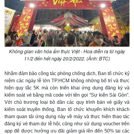
Không gian văn hóa ẩm thực Việt - Hoa diễn ra từ ngày
11/2 đến hết ngày 20/2/2022. (Ảnh: BTC)
Nhằm đảm bảo công tác phòng chống dịch, Ban tổ chức kỷ
niệm các ngày lễ lớn TP.HCM không những bố trí và thực
hiện quy tắc 5K mà còn triển khai ứng dụng đăng ký và
kiểm soát vé bằng mã code với tên gọi “Sự kiện Sài Gòn”.
Với chủ trương loại bỏ dần các quy trình bán vé giấy và
kiểm soát truyền thống, Ban tổ chức khuyến khích khách
tham quan tải ứng dụng này về máy và thực hiện thao tác
đăng ký vé tham dự lễ hội, cũng như sử dụng voucher trên
app để được hưởng ưu đãi giảm giá lên đến 50% tại các