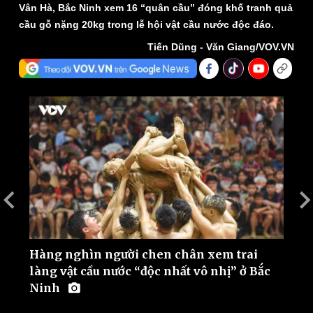
Vân Hà, Bắc Ninh xem 16 “quân cầu” đóng khố tranh quả
cầu gỗ nặng 20kg trong lễ hội vật cầu nước độc đáo.
Tiến Dũng - Văn Giang/VOV.VN
Thế giới
Multimedia
Quan sát
Video
Cuộc sống đó đây
Ảnh
Hồ sơ
E-Magazine
Infographic
Hàng nghìn người chen chân xem trai
B
làng vật cầu nước “độc nhất vô nhị” ở Bắc
v
Ninh
t