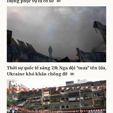
lượng phục vụ từ cơ sở
Sức khỏe
Đời sống
Dinh dưỡng - món ngon
Nhà đẹp
Cây thuốc
Blog
Sản phụ khoa
Tình yêu - Gia đình
Nhi khoa
Nam khoa
Làm đẹp - giảm cân
Phòng mạch online
Ăn sạch sống khỏe
Thời sự quốc tế sáng 7/8: Nga dội "mưa" tên lửa,
Ukraine khó khăn chống đỡ