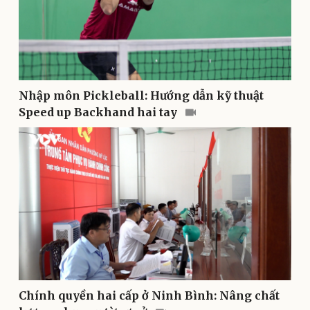
Doanh nghiệp
Công nghệ
Thông tin doanh nghiệp
Sành điệu
Nhập môn Pickleball: Hướng dẫn kỹ thuật
Doanh nghiệp 24h
Tin Công nghệ
Speed up Backhand hai tay
Doanh nhân
Trải nghiệm
Vì cộng đồng
Chuyển đổi số
Chính quyền hai cấp ở Ninh Bình: Nâng chất