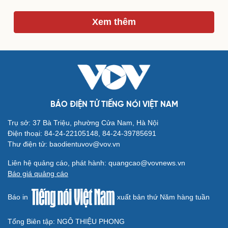
Xem thêm
Du lịch
Podcast
Tư vấn
Câu chuyện thời sự
Săn Tour
Đọc truyện đêm khuya
check-in
Cửa sổ tình yêu
Kể chuyện cho bé
Hạt giống tâm hồn
BÁO ĐIỆN TỬ TIẾNG NÓI VIỆT NAM
Trụ sở: 37 Bà Triệu, phường Cửa Nam, Hà Nội
Điện thoại: 84-24-22105148, 84-24-39785691
Thư điện tử: baodientuvov@vov.vn
Liên hệ quảng cáo, phát hành: quangcao@vovnews.vn
Báo giá quảng cáo
Báo in
xuất bản thứ Năm hàng tuần
Tổng Biên tập: NGÔ THIỆU PHONG