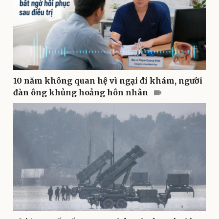
10 năm không quan hệ vì ngại đi khám, người
Pháp luật
Quân sự - Quốc phòng
đàn ông khủng hoảng hôn nhân
Vụ án
Vũ khí
Tin nóng
Việt Nam
Tư vấn luật
Phân tích