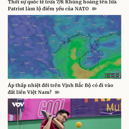
Thời sự quốc tế trưa 7/8: Khủng hoảng tên lửa
Patriot làm lộ điểm yếu của NATO
Thể thao
Ô tô - Xe máy
Bóng đá
Ô tô
Lịch thi đấu bóng đá
Xe máy
Thế giới thể thao
Tư vấn
eSports
Hậu trường
Áp thấp nhiệt đới trên Vịnh Bắc Bộ có đi vào
đất liền Việt Nam?