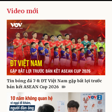
Video mới
Kinh tế
Thị trường
Bất động sản
Giá vàng
Khởi nghiệp
Tiêu dùng
Tỷ giá
Chứng khoán
Giá cà phê
Tin bóng đá 7-8: ĐT Việt Nam gặp bất lợi trước
bán kết ASEAN Cup 2026