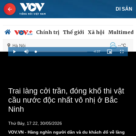
DI SẢN
Chính trị
Thế giới
Xã hội
Multimedi
--°C
Hà Nội
Remaining
-
4:37
Loaded
:
Play
Mute
Picture-
Fullscreen
2.13%
in-
Picture
Time
Chính trị
Xã hội
Đảng
Tin 24h
Tổ chức nhân sự
Dự báo thời tiết
Trai làng cởi trần, đóng khố thi vật
Quốc hội
Giáo dục
cầu nước độc nhất vô nhị ở Bắc
Nhận diện sự thật
Dấu ấn VOV
Ninh
Việc làm
Biển đảo
Thứ Bảy, 17:22, 30/05/2026
VOV.VN - Hàng nghìn người dân và du khách đổ về làng