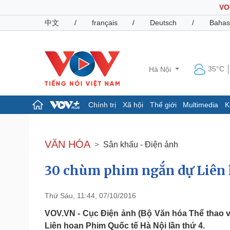
VO
中文
/
français
/
Deutsch
/
Bahas
35°C
Hà Nội
Chính trị
Xã hội
Thế giới
Multimedia
K
Chính trị
Xã hội
Đảng
Tin 24h
VĂN HÓA
Sân khấu - Điện ảnh
Tổ chức nhân sự
Dự báo thời tiết
Quốc hội
Giáo dục
30 chùm phim ngắn dự Liên 
Nhận diện sự thật
Dấu ấn VOV
Việc làm
Biển đảo
Thứ Sáu, 11:44, 07/10/2016
Pháp luật
Quân sự - Quốc phòng
VOV.VN - Cục Điện ảnh (Bộ Văn hóa Thể thao 
Vụ án
Vũ khí
Liên hoan Phim Quốc tế Hà Nội lần thứ 4.