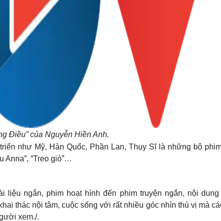
ng Điều” của Nguyễn Hiền Anh.
 triển như Mỹ, Hàn Quốc, Phần Lan, Thụy Sĩ là những bộ phim
êu Anna”, “Treo giò”…
ài liệu ngắn, phim hoạt hình đến phim truyện ngắn, nội dung
hai thác nội tâm, cuộc sống với rất nhiều góc nhìn thú vị mà c
người xem./.