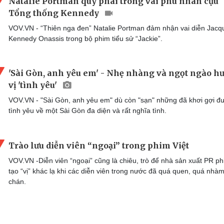
Natalie Portman quý phái trong vai phu nhân cựu
Tổng thống Kennedy
VOV.VN - “Thiên nga đen” Natalie Portman đảm nhận vai diễn Jacq
Kennedy Onassis trong bộ phim tiểu sử “Jackie”.
'Sài Gòn, anh yêu em' - Nhẹ nhàng và ngọt ngào h
vị 'tình yêu'
VOV.VN - "Sài Gòn, anh yêu em" dù còn "sạn" những đã khơi gợi đ
tình yêu về một Sài Gòn đa diện và rất nghĩa tình.
Trào lưu diễn viên “ngoại” trong phim Việt
VOV.VN -Diễn viên “ngoại” cũng là chiêu, trò để nhà sản xuất PR ph
tạo “vị” khác lạ khi các diễn viên trong nước đã quá quen, quá nhà
chán.