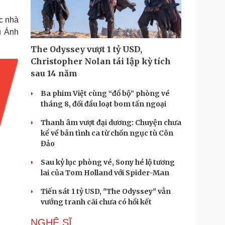
Doanh nghiệp 24h
Tin Công nghệ
Doanh nhân
Trải nghiệm
c nhà
ì cộng đồng
Chuyển đổi số
u Ánh
The Odyssey vượt 1 tỷ USD,
u lịch
Podcast
Christopher Nolan tái lập kỳ tích
Tư vấn
Câu chuyện thời sự
sau 14 năm
Săn Tour
Đọc truyện đêm khuya
heck-in
Cửa sổ tình yêu
Ba phim Việt cùng “đổ bộ” phòng vé
Kể chuyện cho bé
tháng 8, đối đầu loạt bom tấn ngoại
Hạt giống tâm hồn
Thanh âm vượt đại dương: Chuyện chưa
kể về bản tình ca từ chốn ngục tù Côn
Đảo
Sau kỷ lục phòng vé, Sony hé lộ tương
lai của Tom Holland với Spider-Man
Tiến sát 1 tỷ USD, "The Odyssey" vẫn
vướng tranh cãi chưa có hồi kết
NGHỆ SĨ