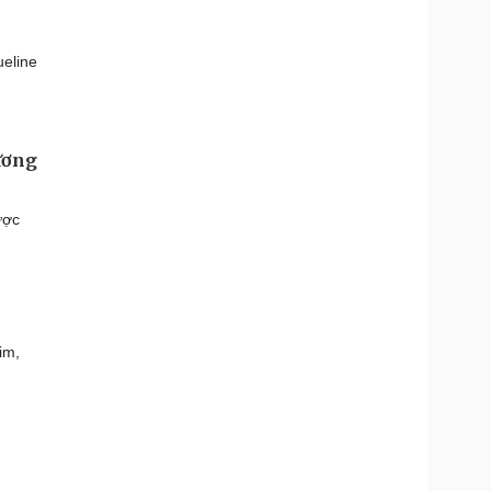
ueline
ương
ược
im,
m