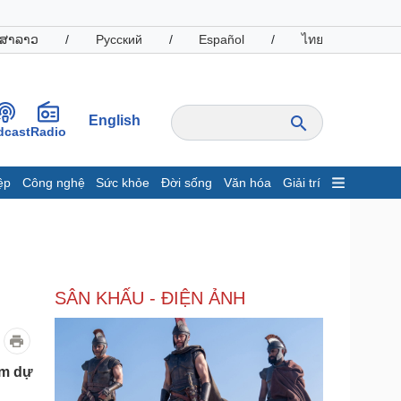
ສາລາວ
/
Русский
/
Español
/
ไทย
English
dcast
Radio
ệp
Công nghệ
Sức khỏe
Đời sống
Văn hóa
Giải trí
inh tế
Thị trường
ất động sản
Giá vàng
hởi nghiệp
Tiêu dùng
Tỷ giá
4
SÂN KHẤU - ĐIỆN ẢNH
Chứng khoán
Giá cà phê
oanh nghiệp
Công nghệ
am dự
hông tin doanh nghiệp
Sành điệu