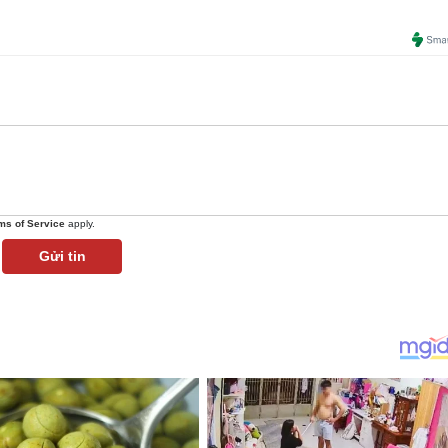
ms of Service
apply.
Gửi tin