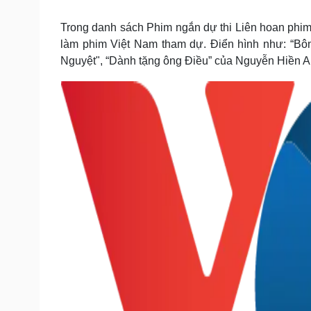
Tin nóng
Việt Nam
Tư vấn luật
Phân tích
Trong danh sách Phim ngắn dự thi Liên hoan phim
làm phim Việt Nam tham dự. Điển hình như: “Bô
Nguyệt", “Dành tặng ông Điều” của Nguyễn Hiền
Sức khỏe
Đời sống
Dinh dưỡng - món ngon
Nhà đẹp
Cây thuốc
Blog
Sản phụ khoa
Tình yêu - Gia đình
Nhi khoa
Nam khoa
Làm đẹp - giảm cân
Phòng mạch online
Ăn sạch sống khỏe
Cải chính