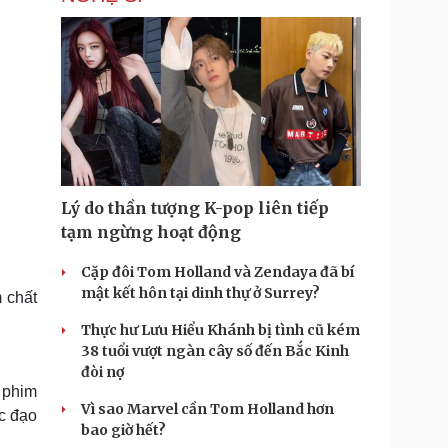
Lý do thần tượng K-pop liên tiếp
tạm ngừng hoạt động
Cặp đôi Tom Holland và Zendaya đã bí
mật kết hôn tại dinh thự ở Surrey?
 chất
Thực hư Lưu Hiểu Khánh bị tình cũ kém
38 tuổi vượt ngàn cây số đến Bắc Kinh
đòi nợ
 phim
Vì sao Marvel cần Tom Holland hơn
ác đạo
bao giờ hết?