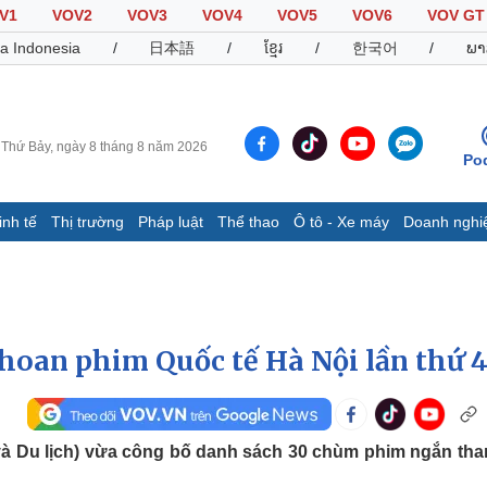
V1
VOV2
VOV3
VOV4
VOV5
VOV6
VOV GT
a Indonesia
/
日本語
/
ខ្មែរ
/
한국어
/
ພາ
Thứ Bảy, ngày 8 tháng 8 năm 2026
Po
inh tế
Thị trường
Pháp luật
Thể thao
Ô tô - Xe máy
Doanh nghi
Thế giới
Multimedia
K
Quan sát
Video
B
Cuộc sống đó đây
Ảnh
K
Hồ sơ
E-Magazine
hoan phim Quốc tế Hà Nội lần thứ 
Infographic
Thể thao
Ô tô - Xe máy
D
và Du lịch) vừa công bố danh sách 30 chùm phim ngắn th
Bóng đá
Ô tô
T