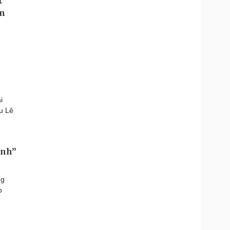
i
u Lê
ình”
ng
p