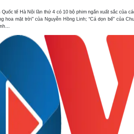
Lịch thi đấu bóng đá
Xe máy
Thế giới thể thao
Tư vấn
 Quốc tế Hà Nội lần thứ 4 có 10 bộ phim ngắn xuất sắc của cá
eSports
V
ng hoa mặt trời” của Nguyễn Hồng Linh; “Cá dọn bể” của Ch
Hậu trường
 Anh…
Văn hóa
Giải trí
D
Sân khấu - Điện ảnh
Nghệ sĩ
Văn học
Thời trang
Âm nhạc
Sao Việt
c
Di sản