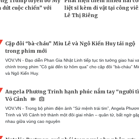
Cặp đôi “bà-cháu” Miu Lê và Ngô Kiến Huy tái ngộ
trong phim mới
VOV.VN - Đạo diễn Phan Gia Nhật Linh tiếp tục tin tưởng giao hai va
chính trong phim "Cô gái đến từ hôm qua" cho cặp đôi “bà-cháu” Mi
và Ngô Kiến Huy.
Angela Phương Trinh hạnh phúc nắm tay “người t
Võ Cảnh
VOV.VN - Trong bộ phim điện ảnh “Sứ mệnh trái tim”, Angela Phươ
Trinh và Võ Cảnh trở thành một đôi giai nhân – quân tử, bất ngờ gặ
nhau giữa vùng cao nguyên