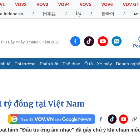
V1
VOV2
VOV3
VOV4
VOV5
VOV6
VOV GT
a Indonesia
/
日本語
/
ខ្មែរ
/
한국어
/
ພາ
Thứ Bảy, ngày 8 tháng 8 năm 2026
Po
inh tế
Thị trường
Pháp luật
Thể thao
Ô tô - Xe máy
Doanh nghi
Thế giới
Multimedia
K
Quan sát
Video
B
Cuộc sống đó đây
Ảnh
K
Hồ sơ
E-Magazine
 tỷ đồng tại Việt Nam
Infographic
Thể thao
Ô tô - Xe máy
D
hoạt hình "Đấu trường âm nhạc" đã gây chú ý khi chạm mố
Bóng đá
Ô tô
T