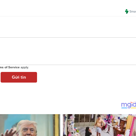
ms of Service
apply.
Gửi tin