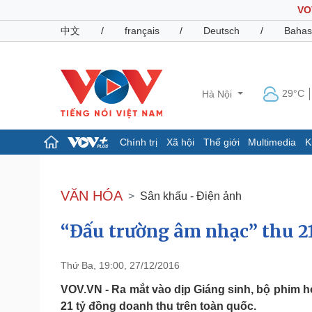
VO
中文
/
français
/
Deutsch
/
Bahas
29°C
Hà Nội
Chính trị
Xã hội
Thế giới
Multimedia
K
Chính trị
Xã hội
Đảng
Tin 24h
VĂN HÓA
Sân khấu - Điện ảnh
Tổ chức nhân sự
Dự báo thời tiết
Quốc hội
Giáo dục
“Đấu trường âm nhạc” thu 21
Nhận diện sự thật
Dấu ấn VOV
Việc làm
Biển đảo
Thứ Ba, 19:00, 27/12/2016
Pháp luật
Quân sự - Quốc phòng
VOV.VN - Ra mắt vào dịp Giáng sinh, bộ phim 
Vụ án
Vũ khí
21 tỷ đồng doanh thu trên toàn quốc.