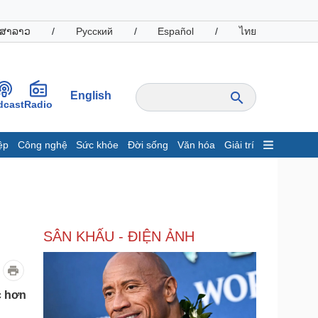
ສາລາວ
/
Русский
/
Español
/
ไทย
English
dcast
Radio
ệp
Công nghệ
Sức khỏe
Đời sống
Văn hóa
Giải trí
inh tế
Thị trường
ất động sản
Giá vàng
hởi nghiệp
Tiêu dùng
Tỷ giá
SÂN KHẤU - ĐIỆN ẢNH
Chứng khoán
Giá cà phê
oanh nghiệp
Công nghệ
c hơn
hông tin doanh nghiệp
Sành điệu