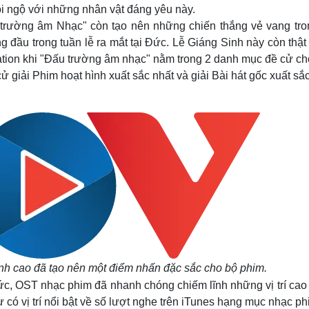
ội ngộ với những nhân vật đáng yêu này.
 trường âm Nhạc" còn tạo nên những chiến thắng vẻ vang tron
ng đầu trong tuần lễ ra mắt tại Đức. Lễ Giáng Sinh này còn thật
ation khi "Đấu trường âm nhạc" nằm trong 2 danh mục đề cử cho
 giải Phim hoạt hình xuất sắc nhất và giải Bài hát gốc xuất sắ
nh cao đã tạo nên một điểm nhấn đặc sắc cho bộ phim
.
ức, OST nhạc phim đã nhanh chóng chiếm lĩnh những vị trí cao
có vị trí nổi bật về số lượt nghe trên iTunes hạng mục nhạc phi