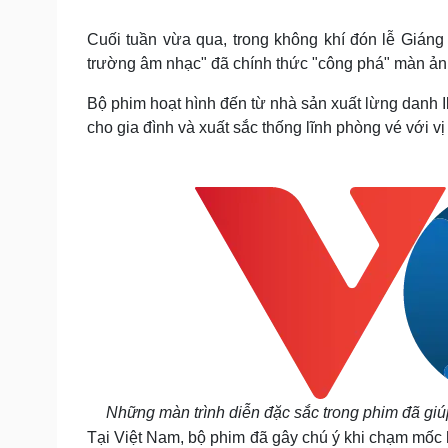
Tin nóng
Việt Nam
Tư vấn luật
Phân tích
Cuối tuần vừa qua, trong không khí đón lễ Giáng
trường âm nhạc" đã chính thức "công phá" màn ảnh
Bộ phim hoạt hình đến từ nhà sản xuất lừng danh Il
Sức khỏe
Đời sống
cho gia đình và xuất sắc thống lĩnh phòng vé với v
Dinh dưỡng - món ngon
Nhà đẹp
Cây thuốc
Blog
Sản phụ khoa
Tình yêu - Gia đình
Nhi khoa
Nam khoa
Làm đẹp - giảm cân
Phòng mạch online
Ăn sạch sống khỏe
Cải chính
Những màn trình diễn đặc sắc trong phim đã gi
Tại Việt Nam, bộ phim
đã
gây chú ý khi
chạm mốc h