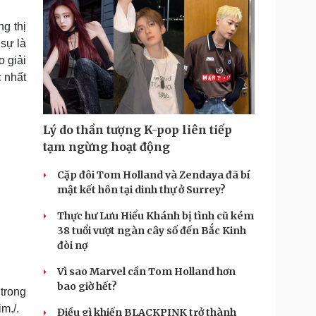
g thị
 sự là
 giải
c nhất
Lý do thần tượng K-pop liên tiếp
tạm ngừng hoạt động
Cặp đôi Tom Holland và Zendaya đã bí
mật kết hôn tại dinh thự ở Surrey?
Thực hư Lưu Hiểu Khánh bị tình cũ kém
38 tuổi vượt ngàn cây số đến Bắc Kinh
đòi nợ
Vì sao Marvel cần Tom Holland hơn
bao giờ hết?
 trong
m./.
Điều gì khiến BLACKPINK trở thành