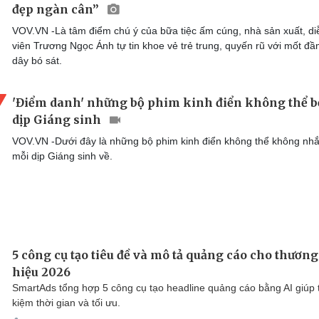
đẹp ngàn cân”
VOV.VN -Là tâm điểm chú ý của bữa tiệc ấm cúng, nhà sản xuất, di
viên Trương Ngọc Ánh tự tin khoe vẻ trẻ trung, quyến rũ với mốt đầ
dây bó sát.
'Điểm danh' những bộ phim kinh điển không thể b
dịp Giáng sinh
VOV.VN -Dưới đây là những bộ phim kinh điển không thể không nh
mỗi dịp Giáng sinh về.
5 công cụ tạo tiêu đề và mô tả quảng cáo cho thương
hiệu 2026
SmartAds tổng hợp 5 công cụ tạo headline quảng cáo bằng AI giúp t
kiệm thời gian và tối ưu.