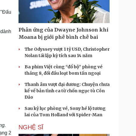
Doanh nghiệp 24h
Tin Công nghệ
Doanh nhân
Trải nghiệm
 "Đấu
ì cộng đồng
Chuyển đổi số
Phản ứng của Dwayne Johnson khi
í dành
u lịch
Podcast
Moana bị giới phê bình chê bai
Tư vấn
Câu chuyện thời sự
Săn Tour
Đọc truyện đêm khuya
The Odyssey vượt 1 tỷ USD, Christopher
heck-in
Cửa sổ tình yêu
Nolan tái lập kỳ tích sau 14 năm
Kể chuyện cho bé
Ba phim Việt cùng “đổ bộ” phòng vé
Hạt giống tâm hồn
tháng 8, đối đầu loạt bom tấn ngoại
Thanh âm vượt đại dương: Chuyện chưa
kể về bản tình ca từ chốn ngục tù Côn
Đảo
Sau kỷ lục phòng vé, Sony hé lộ tương
lai của Tom Holland với Spider-Man
ng
.
NGHỆ SĨ
hạng 2