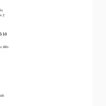
ễn
m 2
ỏ lỡ
ắc đến
iết