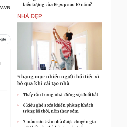
biểu tượng của K-pop sau 10 năm?
V.VN
NHÀ ĐẸP
gle
í.
5 hạng mục nhiều người hối tiếc vì
bỏ qua khi cải tạo nhà
Thấy rắn trong nhà, đừng vội đuổi bắt
6 kiểu ghế sofa khiến phòng khách
trông lỗi thời, nên thay sớm
7 màu sơn trần nhà được chuyên gia