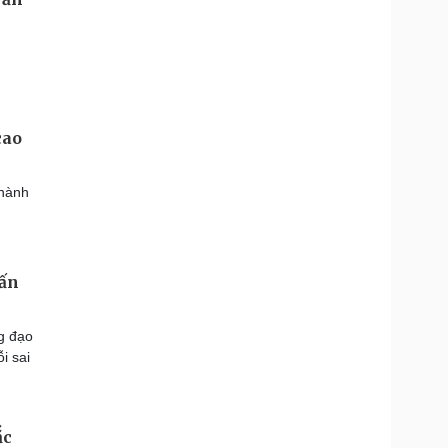
cao
thành
tấn
g đạo
i sai
ắc