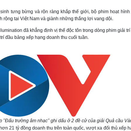
Lịch thi đấu bóng đá
Xe máy
Thế giới thể thao
Tư vấn
 sinh tưng bừng và rộn ràng khắp thế giới, bộ phim hoạt hình
eSports
V
 rộng tại Việt Nam và giành những thắng lợi vang dội.
Hậu trường
lumination đã khẳng định vị thế độc tôn trong dòng phim giải tr
Văn hóa
Giải trí
D
ị trí đầu bảng xếp hạng doanh thu cuối tuần.
Sân khấu - Điện ảnh
Nghệ sĩ
Văn học
Thời trang
Âm nhạc
Sao Việt
c
Di sản
úp "Đấu trường âm nhạc" ghi dấu ở 2 đề cử của giải Quả cầu Và
ơn 21 tỷ đồng doanh thu trên toàn quốc,
vượt xa đối thủ xếp 