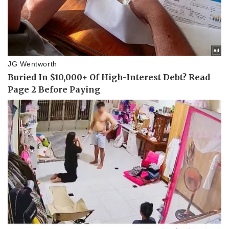
Thể thao
Ô tô - Xe máy
Bóng đá
Ô tô
Lịch thi đấu bóng đá
Xe máy
Thế giới thể thao
Tư vấn
eSports
Hậu trường