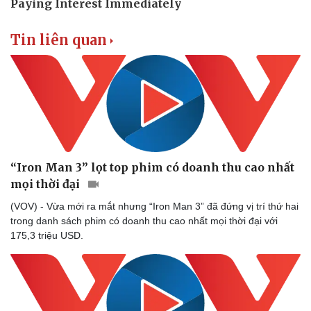
Tin liên quan
“Iron Man 3” lọt top phim có doanh thu cao nhất
Doanh nghiệp
Công nghệ
mọi thời đại
Thông tin doanh nghiệp
Sành điệu
(VOV) - Vừa mới ra mắt nhưng “Iron Man 3” đã đứng vị trí thứ hai
Doanh nghiệp 24h
Tin Công nghệ
trong danh sách phim có doanh thu cao nhất mọi thời đại với
Doanh nhân
Trải nghiệm
175,3 triệu USD.
Vì cộng đồng
Chuyển đổi số