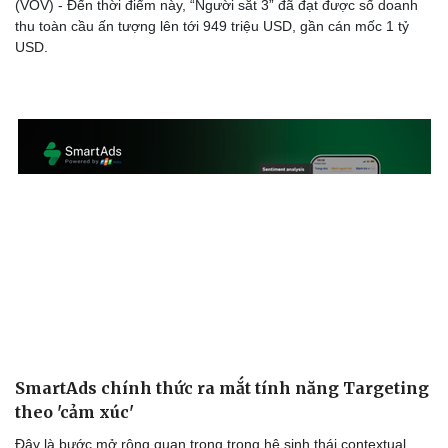
(VOV) - Đến thời điểm này, “Người sắt 3” đã đạt được số doanh
thu toàn cầu ấn tượng lên tới 949 triệu USD, gần cán mốc 1 tỷ
USD.
Văn hóa
Giải trí
Sân khấu - Điện ảnh
Nghệ sĩ
Văn học
Thời trang
Âm nhạc
Sao Việt
Di sản
SmartAds chính thức ra mắt tính năng Targeting
theo 'cảm xúc'
Đây là bước mở rộng quan trọng trong hệ sinh thái contextual