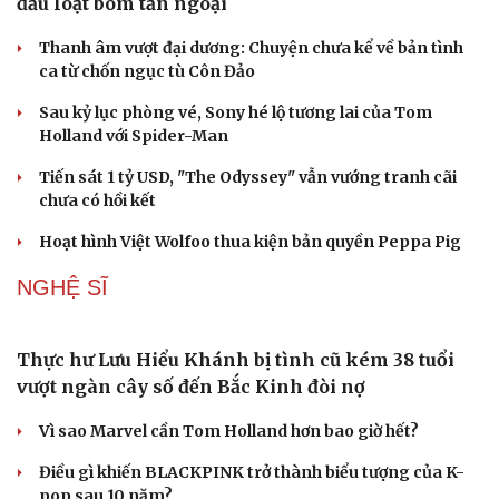
đầu loạt bom tấn ngoại
Thanh âm vượt đại dương: Chuyện chưa kể về bản tình
ca từ chốn ngục tù Côn Đảo
Sau kỷ lục phòng vé, Sony hé lộ tương lai của Tom
Holland với Spider-Man
Tiến sát 1 tỷ USD, "The Odyssey" vẫn vướng tranh cãi
Du lịch
Podcast
chưa có hồi kết
Tư vấn
Câu chuyện thời sự
Hoạt hình Việt Wolfoo thua kiện bản quyền Peppa Pig
Săn Tour
Đọc truyện đêm khuya
check-in
Cửa sổ tình yêu
NGHỆ SĨ
Kể chuyện cho bé
Hạt giống tâm hồn