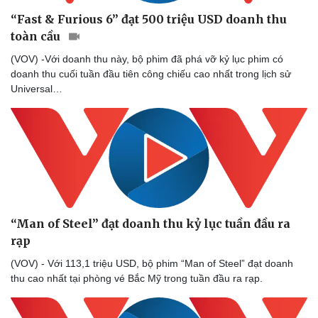
Nam khoa
“Fast & Furious 6” đạt 500 triệu USD doanh thu
Làm đẹp - giảm cân
toàn cầu
Phòng mạch online
Ăn sạch sống khỏe
(VOV) -Với doanh thu này, bộ phim đã phá vỡ kỷ lục phim có
doanh thu cuối tuần đầu tiên công chiếu cao nhất trong lịch sử
Universal…
“Man of Steel” đạt doanh thu kỷ lục tuần đầu ra
rạp
(VOV) - Với 113,1 triệu USD, bộ phim “Man of Steel” đạt doanh
thu cao nhất tại phòng vé Bắc Mỹ trong tuần đầu ra rạp.