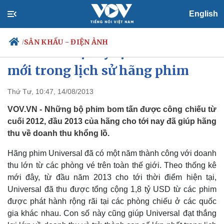
English
SÂN KHẤU - ĐIỆN ẢNH
/
Universal đạt kỷ lục doanh thu
mới trong lịch sử hãng phim
Thứ Tư, 10:47, 14/08/2013
Chính trị
Xã hội
Đảng
Tin 24h
VOV.VN - Những bộ phim bom tấn được công chiếu từ
Tổ chức nhân sự
Dự báo thời tiết
cuối 2012, đầu 2013 của hãng cho tới nay đã giúp hãng
Quốc hội
Giáo dục
thu về doanh thu khổng lồ.
Nhận diện sự thật
Dấu ấn VOV
Việc làm
Hãng phim Universal đã có một năm thành công với doanh
Biển đảo
thu lớn từ các phòng vé trên toàn thế giới. Theo thống kê
mới đây, từ đầu năm 2013 cho tới thời điểm hiện tại,
Universal đã thu được tổng cộng 1,8 tỷ USD từ các phim
được phát hành rộng rãi tại các phòng chiếu ở các quốc
gia khác nhau. Con số này cũng giúp Universal đạt thắng