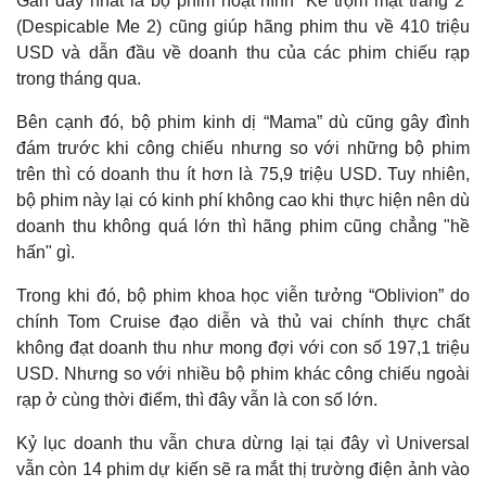
Gần đây nhất là bộ phim hoạt hình “Kẻ trộm mặt trăng 2”
(Despicable Me 2) cũng giúp hãng phim thu về 410 triệu
USD và dẫn đầu về doanh thu của các phim chiếu rạp
trong tháng qua.
Bên cạnh đó, bộ phim kinh dị “Mama” dù cũng gây đình
đám trước khi công chiếu nhưng so với những bộ phim
trên thì có doanh thu ít hơn là 75,9 triệu USD. Tuy nhiên,
bộ phim này lại có kinh phí không cao khi thực hiện nên dù
doanh thu không quá lớn thì hãng phim cũng chẳng "hề
hấn" gì.
Trong khi đó, bộ phim khoa học viễn tưởng “Oblivion” do
chính Tom Cruise đạo diễn và thủ vai chính thực chất
không đạt doanh thu như mong đợi với con số 197,1 triệu
Thế giới
Multimedia
USD. Nhưng so với nhiều bộ phim khác công chiếu ngoài
Quan sát
Video
rạp ở cùng thời điểm, thì đây vẫn là con số lớn.
Cuộc sống đó đây
Ảnh
Hồ sơ
E-Magazine
Kỷ lục doanh thu vẫn chưa dừng lại tại đây vì Universal
Infographic
vẫn còn 14 phim dự kiến sẽ ra mắt thị trường điện ảnh vào