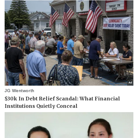
Pháp luật
Quân sự - Quốc phòng
Vụ án
Vũ khí
Tin nóng
Việt Nam
Tư vấn luật
Phân tích