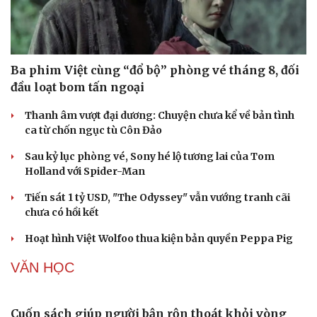
SÂN KHẤU - ĐIỆN ẢNH
Ba phim Việt cùng “đổ bộ” phòng vé tháng 8, đối
đầu loạt bom tấn ngoại
Thanh âm vượt đại dương: Chuyện chưa kể về bản tình
ca từ chốn ngục tù Côn Đảo
Sau kỷ lục phòng vé, Sony hé lộ tương lai của Tom