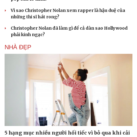
Thực hư Lưu Hiểu Khánh bị tình cũ kém 38 tuổi
vượt ngàn cây số đến Bắc Kinh đòi nợ
Vì sao Marvel cần Tom Holland hơn bao giờ hết?
Điều gì khiến BLACKPINK trở thành biểu tượng của K-
pop sau 10 năm?
Vì sao Christopher Nolan xem rapper là hậu duệ của
những thi sĩ hát rong?
Christopher Nolan đã làm gì để cả dàn sao Hollywood
phải kinh ngạc?
NHÀ ĐẸP