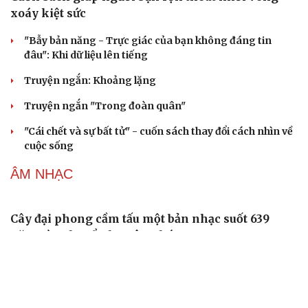
Holland với Spider-Man
Tiến sát 1 tỷ USD, "The Odyssey" vẫn vướng tranh cãi
chưa có hồi kết
Hoạt hình Việt Wolfoo thua kiện bản quyền Peppa Pig
VĂN HỌC
Cuốn sách giúp người bận rộn thoát khỏi vòng