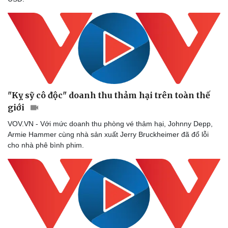
"Kỵ sỹ cô độc" doanh thu thảm hại trên toàn thế
giới
VOV.VN - Với mức doanh thu phòng vé thảm hại, Johnny Depp,
Armie Hammer cùng nhà sản xuất Jerry Bruckheimer đã đổ lỗi
cho nhà phê bình phim.
Sức khỏe
Đời sống
Dinh dưỡng - món ngon
Nhà đẹp
Cây thuốc
Blog
Sản phụ khoa
Tình yêu - Gia đình
Nhi khoa