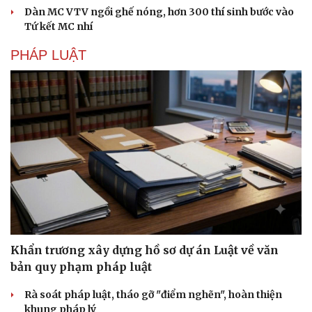
Dàn MC VTV ngồi ghế nóng, hơn 300 thí sinh bước vào
Tứ kết MC nhí
PHÁP LUẬT
Du lịch
Podcast
Khẩn trương xây dựng hồ sơ dự án Luật về văn
Tư vấn
Câu chuyện thời sự
bản quy phạm pháp luật
Săn Tour
Đọc truyện đêm khuya
check-in
Cửa sổ tình yêu
Rà soát pháp luật, tháo gỡ "điểm nghẽn", hoàn thiện
Kể chuyện cho bé
khung pháp lý