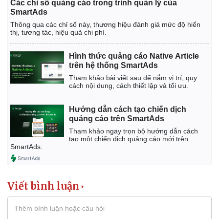
Vụ án
Vũ khí
Các chỉ số quảng cáo trong trình quản lý của
SmartAds
Tin nóng
Việt Nam
Tư vấn luật
Phân tích
Thông qua các chỉ số này, thương hiệu đánh giá mức độ hiển
thị, tương tác, hiệu quả chi phí.
Hình thức quảng cáo Native Article
trên hệ thống SmartAds
Tham khảo bài viết sau để nắm vị trí, quy
cách nội dung, cách thiết lập và tối ưu.
Hướng dẫn cách tạo chiến dịch
quảng cáo trên SmartAds
Tham khảo ngay trọn bộ hướng dẫn cách
tạo một chiến dịch quảng cáo mới trên
SmartAds.
Viết bình luận