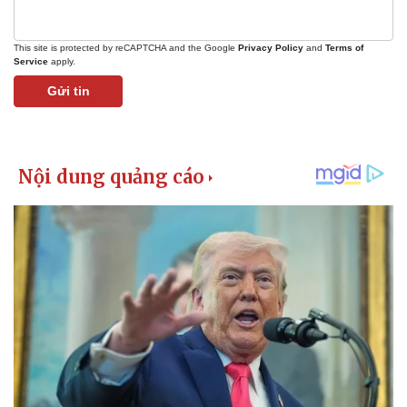
This site is protected by reCAPTCHA and the Google
Privacy Policy
and
Terms of
Service
apply.
Gửi tin