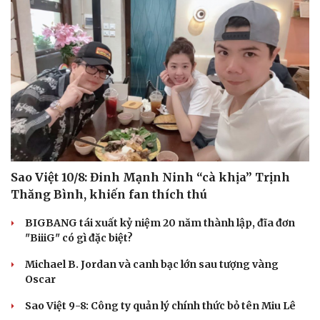
Sao Việt 10/8: Đinh Mạnh Ninh “cà khịa” Trịnh
Thăng Bình, khiến fan thích thú
BIGBANG tái xuất kỷ niệm 20 năm thành lập, đĩa đơn
"BiiiG" có gì đặc biệt?
Michael B. Jordan và canh bạc lớn sau tượng vàng
Oscar
Sao Việt 9-8: Công ty quản lý chính thức bỏ tên Miu Lê