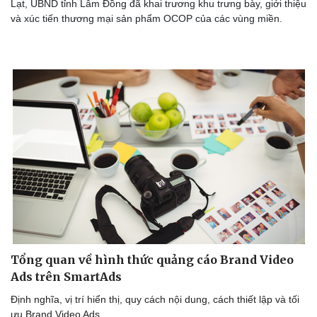
Lạt, UBND tỉnh Lâm Đồng đã khai trương khu trưng bày, giới thiệu
và xúc tiến thương mại sản phẩm OCOP của các vùng miền.
Sức khỏe
Đời sống
Dinh dưỡng - món ngon
Nhà đẹp
Cây thuốc
Blog
Sản phụ khoa
Tình yêu - Gia đình
Nhi khoa
Nam khoa
Làm đẹp - giảm cân
Phòng mạch online
Ăn sạch sống khỏe
Tổng quan về hình thức quảng cáo Brand Video
Ads trên SmartAds
Định nghĩa, vị trí hiển thị, quy cách nội dung, cách thiết lập và tối
ưu Brand Video Ads.