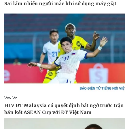
Thể thao
Ô tô - Xe máy
Bóng đá
Ô tô
Lịch thi đấu bóng đá
Xe máy
Thế giới thể thao
Tư vấn
eSports
Hậu trường