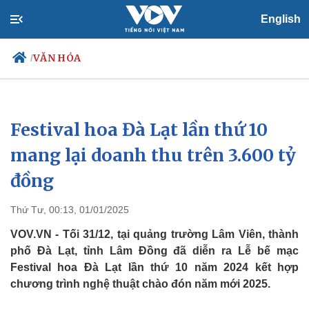
English
VĂN HÓA
/
Festival hoa Đà Lạt lần thứ 10
Chính trị
Xã hội
Đảng
Tin 24h
mang lại doanh thu trên 3.600 tỷ
Tổ chức nhân sự
Dự báo thời tiết
đồng
Quốc hội
Giáo dục
Nhận diện sự thật
Dấu ấn VOV
Việc làm
Thứ Tư, 00:13, 01/01/2025
Biển đảo
VOV.VN - Tối 31/12, tại quảng trường Lâm Viên, thành
phố Đà Lạt, tỉnh Lâm Đồng đã diễn ra Lễ bế mạc
Festival hoa Đà Lạt lần thứ 10 năm 2024 kết hợp
chương trình nghệ thuật chào đón năm mới 2025.