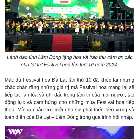
Lãnh đạo tỉnh Lâm Đồng tặng hoa và trao thư cảm ơn các
nhà tài trợ Festival hoa lần thứ 10 năm 2024.
Mặc dù Festival hoa Đà Lạt lần thứ 10 đã khép lại nhưng
chắc chắn rằng những giá trị mà Festival hoa mang lại sẽ
tiếp tục lan tỏa và ghi dấu trong tâm trí của mọi người, tạo
động lực và cảm hứng cho những mùa Festival hoa tiếp
Kinh tế
Thị trường
theo. Mở ra chân trời mới cho sự phát triển bền vững và
Bất động sản
Giá vàng
toàn diện của Đà Lạt – Lâm Đồng trong quá trình hội nhập.
Khởi nghiệp
Tiêu dùng
Tỷ giá
Chứng khoán