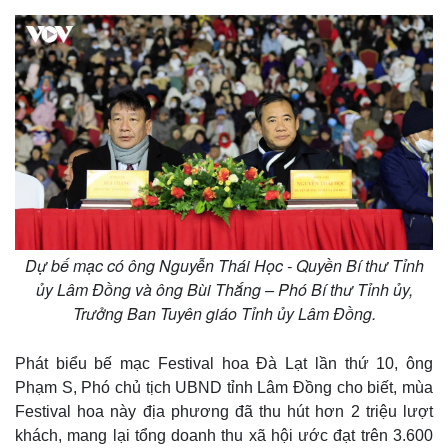
Dự bế mạc có ông Nguyễn Thái Học - Quyền Bí thư Tỉnh
ủy Lâm Đồng và ông Bùi Thắng – Phó Bí thư Tỉnh ủy,
Thế giới
Multimedia
Trưởng Ban Tuyên giáo Tỉnh ủy Lâm Đồng.
Quan sát
Video
Cuộc sống đó đây
Ảnh
Hồ sơ
E-Magazine
Phát biểu bế mạc Festival hoa Đà Lạt lần thứ 10, ông
Infographic
Phạm S, Phó chủ tịch UBND tỉnh Lâm Đồng cho biết, mùa
Festival hoa này địa phương đã thu hút hơn 2 triệu lượt
khách, mang lại tổng doanh thu xã hội ước đạt trên 3.600