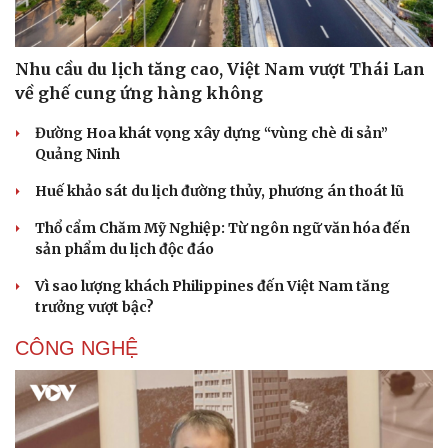
Nhu cầu du lịch tăng cao, Việt Nam vượt Thái Lan
về ghế cung ứng hàng không
Đường Hoa khát vọng xây dựng “vùng chè di sản”
Quảng Ninh
Huế khảo sát du lịch đường thủy, phương án thoát lũ
Thổ cẩm Chăm Mỹ Nghiệp: Từ ngôn ngữ văn hóa đến
sản phẩm du lịch độc đáo
Vì sao lượng khách Philippines đến Việt Nam tăng
Văn hóa
Giải trí
trưởng vượt bậc?
Sân khấu - Điện ảnh
Nghệ sĩ
Văn học
Thời trang
CÔNG NGHỆ
Âm nhạc
Sao Việt
Di sản