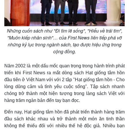
Những cuốn sách như "Đi tìm lẽ sống", "Hiểu về trái tim",
"Muôn kiếp nhân sinh"… của First News liên tiếp phá vỡ
những kỷ lục trong ngành sách, tạo được hiệu ứng trong
cộng đồng.
Năm 2002 là một dấu mốc quan trọng trong hành trình phát
triển khi First News ra mắt dòng sách Hạt giống tâm hồn
đầu tiên ở Việt Nam với với 2 tập "Hạt giống tâm hồn - Cho
lòng dũng cảm và tình yêu cuộc sống". Tập sách nhanh
chóng trở thành một hiện tượng trong làng sách Việt với
hàng trăm ngàn bản đến tay bạn đọc.
Đến nay, Hạt giống tâm hồn đã phát triển thành hàng trăm
Kinh tế
Thị trường
đầu sách khác nhau và trở thành một món ăn tinh thần
Bất động sản
Giá vàng
không thể thiếu đối với nhiều thế hệ độc giả. Nhiều bạn
Khởi nghiệp
Tiêu dùng