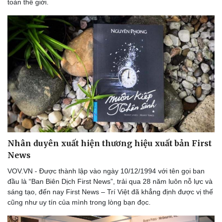
toàn thế giới.
Du lịch
Podcast
Tư vấn
Câu chuyện thời sự
Săn Tour
Đọc truyện đêm khuya
check-in
Cửa sổ tình yêu
Kể chuyện cho bé
Hạt giống tâm hồn
Nhân duyên xuất hiện thương hiệu xuất bản First
News
VOV.VN - Được thành lập vào ngày 10/12/1994 với tên gọi ban
đầu là “Ban Biên Dịch First News”, trải qua 28 năm luôn nỗ lực và
sáng tạo, đến nay First News – Trí Việt đã khẳng định được vị thế
cũng như uy tín của mình trong lòng bạn đọc.