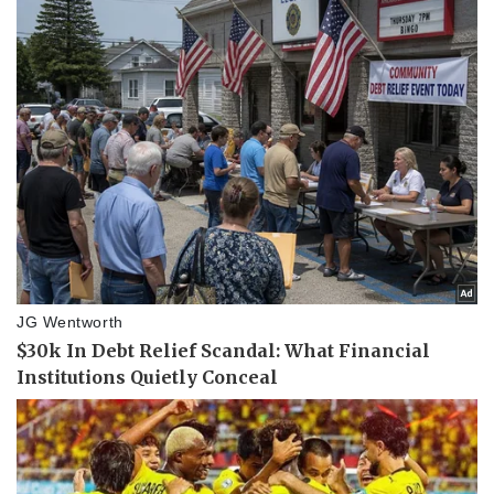
Thông tin doanh nghiệp
Sành điệu
Doanh nghiệp 24h
Tin Công nghệ
Doanh nhân
Trải nghiệm
Vì cộng đồng
Chuyển đổi số