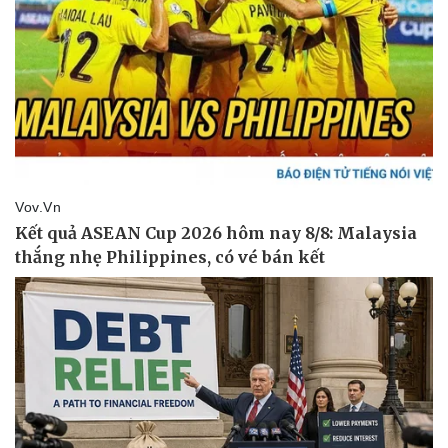
Sức khỏe
Đời sống
Dinh dưỡng - món ngon
Nhà đẹp
Cây thuốc
Blog
Sản phụ khoa
Tình yêu - Gia đình
Nhi khoa
Nam khoa
Làm đẹp - giảm cân