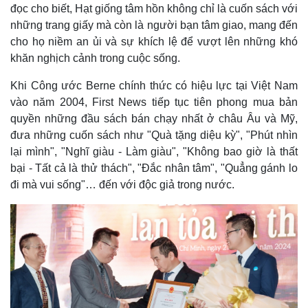
đọc cho biết, Hạt giống tâm hồn không chỉ là cuốn sách với
Tỷ giá
Chứng khoán
những trang giấy mà còn là người bạn tâm giao, mang đến
Giá cà phê
cho họ niềm an ủi và sự khích lệ để vượt lên những khó
khăn nghịch cảnh trong cuộc sống.
Khi Công ước Berne chính thức có hiệu lực tại Việt Nam
vào năm 2004, First News tiếp tục tiên phong mua bản
quyền những đầu sách bán chạy nhất ở châu Âu và Mỹ,
đưa những cuốn sách như "Quà tặng diệu kỳ", "Phút nhìn
lại mình", "Nghĩ giàu - Làm giàu", "Không bao giờ là thất
bại - Tất cả là thử thách", "Đắc nhân tâm", "Quẳng gánh lo
đi mà vui sống"… đến với độc giả trong nước.