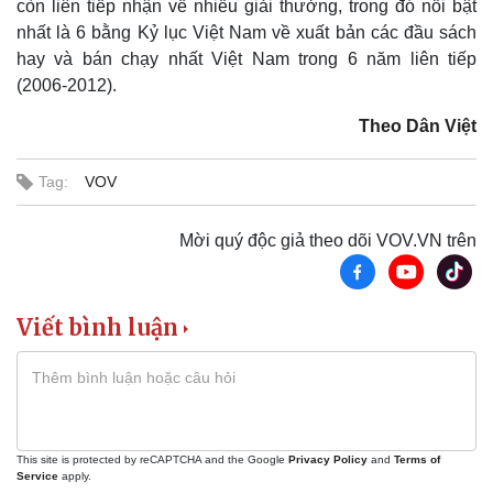
còn liên tiếp nhận về nhiều giải thưởng, trong đó nổi bật
nhất là 6 bằng Kỷ lục Việt Nam về xuất bản các đầu sách
hay và bán chạy nhất Việt Nam trong 6 năm liên tiếp
(2006-2012).
Thể thao
Ô tô - Xe máy
Theo Dân Việt
Bóng đá
Ô tô
Lịch thi đấu bóng đá
Xe máy
Tag:
VOV
Thế giới thể thao
Tư vấn
eSports
Mời quý độc giả theo dõi VOV.VN trên
Hậu trường
Viết bình luận
This site is protected by reCAPTCHA and the Google
Privacy Policy
and
Terms of
Service
apply.