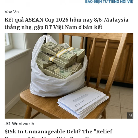
Văn hóa
Giải trí
Sân khấu - Điện ảnh
Nghệ sĩ
Văn học
Thời trang
Âm nhạc
Sao Việt
Di sản