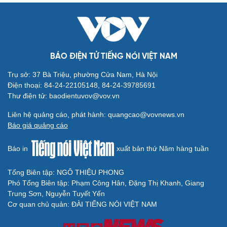
BÁO ĐIỆN TỬ TIẾNG NÓI VIỆT NAM
Trụ sở: 37 Bà Triệu, phường Cửa Nam, Hà Nội
Điện thoại: 84-24-22105148, 84-24-39785691
Thư điện tử: baodientuvov@vov.vn
Liên hệ quảng cáo, phát hành: quangcao@vovnews.vn
Báo giá quảng cáo
Báo in
xuất bản thứ Năm hàng tuần
Tổng Biên tập: NGÔ THIỆU PHONG
Phó Tổng Biên tập: Phạm Công Hân, Đặng Thị Khanh, Giang
Trung Sơn, Nguyễn Tuyết Yến
Cơ quan chủ quản: ĐÀI TIẾNG NÓI VIỆT NAM