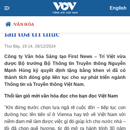
English
First News được Bộ TT-TT tặng
bằng khen vì hành trình 30 năm
VĂN HÓA
/
lan tỏa tri thức
Thứ Bảy, 19:14, 28/12/2024
Chính trị
Xã hội
Công ty Văn hóa Sáng tạo First News – Trí Việt vừa
Đảng
Tin 24h
được Bộ trưởng Bộ Thông tin Truyền thông Nguyễn
Tổ chức nhân sự
Dự báo thời tiết
Mạnh Hùng ký quyết định tặng bằng khen vì đã có
Quốc hội
Giáo dục
thành tích đóng góp liên tục cho sự phát triển ngành
Nhận diện sự thật
Dấu ấn VOV
Thông tin và Truyền thông Việt Nam.
Việc làm
Biển đảo
Thổi làn gió mới văn hóa đọc cho bạn đọc Việt Nam
"Khi đứng trước chọn lựa ngã rẽ cuộc đời – tiếp tục con
đường học lên tiến sĩ ở Vienna hay trở về Việt Nam với
niềm đam mê làm được việc gì đó giúp ích cho nước nhà –
tôi đã chọn quê hương, từ đó mở ra hành trình 30 năm