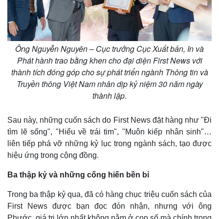
Ông Nguyễn Nguyên – Cục trưởng Cục Xuất bản, In và
Phát hành trao bằng khen cho đại diện First News với
thành tích đóng góp cho sự phát triển ngành Thông tin và
Truyền thông Việt Nam nhân dịp kỷ niệm 30 năm ngày
thành lập.
Sau này, những cuốn sách do First News đặt hàng như "Đi
tìm lẽ sống", "Hiểu về trái tim", "Muôn kiếp nhân sinh"…
Pháp luật
Quân sự - Quốc phòng
liên tiếp phá vỡ những kỷ lục trong ngành sách, tạo được
Vụ án
Vũ khí
hiệu ứng trong cộng đồng.
Tin nóng
Việt Nam
Tư vấn luật
Phân tích
Ba thập kỷ và những cống hiến bền bỉ
Trong ba thập kỷ qua, đã có hàng chục triệu cuốn sách của
First News được bạn đọc đón nhận, nhưng với ông
Phước, giá trị lớn nhất không nằm ở con số mà chính trong