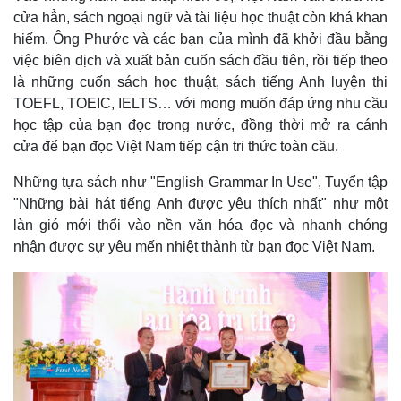
cửa hẳn, sách ngoại ngữ và tài liệu học thuật còn khá khan
hiếm. Ông Phước và các bạn của mình đã khởi đầu bằng
việc biên dịch và xuất bản cuốn sách đầu tiên, rồi tiếp theo
Thế giới
Multimedia
là những cuốn sách học thuật, sách tiếng Anh luyện thi
Quan sát
Video
TOEFL, TOEIC, IELTS… với mong muốn đáp ứng nhu cầu
Cuộc sống đó đây
Ảnh
học tập của bạn đọc trong nước, đồng thời mở ra cánh
Hồ sơ
E-Magazine
cửa để bạn đọc Việt Nam tiếp cận tri thức toàn cầu.
Infographic
Những tựa sách như "English Grammar In Use", Tuyển tập
"Những bài hát tiếng Anh được yêu thích nhất" như một
làn gió mới thổi vào nền văn hóa đọc và nhanh chóng
nhận được sự yêu mến nhiệt thành từ bạn đọc Việt Nam.