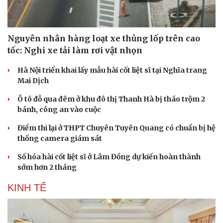
Nguyên nhân hàng loạt xe thủng lốp trên cao
tốc: Nghi xe tải làm rơi vật nhọn
Hà Nội triển khai lấy mẫu hài cốt liệt sĩ tại Nghĩa trang
Mai Dịch
Ô tô đỗ qua đêm ở khu đô thị Thanh Hà bị tháo trộm 2
bánh, công an vào cuộc
Điểm thi lại ở THPT Chuyên Tuyên Quang có chuẩn bị hệ
thống camera giám sát
Số hóa hài cốt liệt sĩ ở Lâm Đồng dự kiến hoàn thành
sớm hơn 2 tháng
KINH TẾ