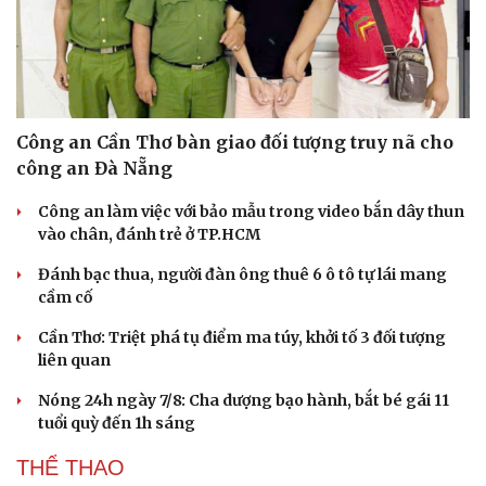
Công an Cần Thơ bàn giao đối tượng truy nã cho
công an Đà Nẵng
Công an làm việc với bảo mẫu trong video bắn dây thun
vào chân, đánh trẻ ở TP.HCM
Đánh bạc thua, người đàn ông thuê 6 ô tô tự lái mang
cầm cố
Cần Thơ: Triệt phá tụ điểm ma túy, khởi tố 3 đối tượng
liên quan
Du lịch
Podcast
Nóng 24h ngày 7/8: Cha dượng bạo hành, bắt bé gái 11
Tư vấn
Câu chuyện thời sự
tuổi quỳ đến 1h sáng
Săn Tour
Đọc truyện đêm khuya
check-in
Cửa sổ tình yêu
THỂ THAO
Kể chuyện cho bé