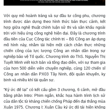
Với quy mô hoành tráng và sự đầu tư công phu, chương
trình được dàn dựng theo hình thức bán thực cảnh, kết
hợp giữa nghệ thuật chính luận sử thi và sân khấu ngoài
trời với hiệu ứng công nghệ hiện đại. Đây là chương trình
đầu tiên của Cục Công tác chính trị – Bộ Công an áp dụng
mô hình này, nhằm tái hiện một cách chân thực những
chiến công của lực lượng Công an nhân dân trong sự
nghiệp bảo vệ Tổ quốc. Chương trình do ThS. Nguyễn Thị
Tuyết Minh viết kịch bản và tổng đạo diễn, với sự tham gia
của hơn 500 diễn viên chuyên nghiệp, cùng 120 chiến sĩ
Thế giới
Multimedia
Công an nhân dân PX03 Tây Ninh, đội quân khuyển, kỵ
Quan sát
Video
binh và nhiều khí tài quân sự.
Cuộc sống đó đây
Ảnh
Hồ sơ
E-Magazine
“Ký ức để lại” có kết cấu gồm 3 chương, 6 cảnh, mở đầu
Infographic
bằng phần Intro: Phim ngắn, khắc họa hành trình lịch sử
của dân tộc từ kháng chiến chống Pháp đến đại thắng mùa
Xuân 1975. Chương I: Xuân Cầu ký ức đỏ tái hiện không