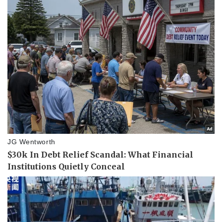
Thể thao
Ô tô - Xe máy
Bóng đá
Ô tô
Lịch thi đấu bóng đá
Xe máy
Thế giới thể thao
Tư vấn
eSports
Hậu trường