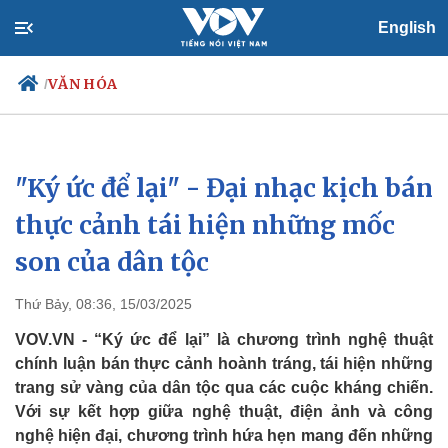
English
VĂN HÓA
/
"Ký ức để lại" - Đại nhạc kịch bán
Chính trị
Xã hội
Đảng
Tin 24h
thực cảnh tái hiện những mốc
Tổ chức nhân sự
Dự báo thời tiết
son của dân tộc
Quốc hội
Giáo dục
Nhận diện sự thật
Dấu ấn VOV
Việc làm
Thứ Bảy, 08:36, 15/03/2025
Biển đảo
VOV.VN - “Ký ức để lại” là chương trình nghệ thuật
chính luận bán thực cảnh hoành tráng, tái hiện những
trang sử vàng của dân tộc qua các cuộc kháng chiến.
Với sự kết hợp giữa nghệ thuật, điện ảnh và công
nghệ hiện đại, chương trình hứa hẹn mang đến những