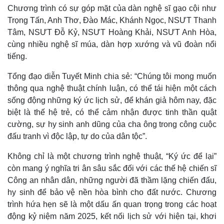
Chương trình có sự góp mặt của dàn nghệ sĩ gạo cội như
Trọng Tấn, Anh Thơ, Đào Mác, Khánh Ngọc, NSƯT Thanh
Tâm, NSƯT Đỗ Kỷ, NSƯT Hoàng Khải, NSƯT Anh Hòa,
cùng nhiều nghệ sĩ múa, dàn hợp xướng và vũ đoàn nổi
tiếng.
Tổng đạo diễn Tuyết Minh chia sẻ: “Chúng tôi mong muốn
thông qua nghệ thuật chính luận, có thể tái hiện một cách
sống động những ký ức lịch sử, để khán giả hôm nay, đặc
biệt là thế hệ trẻ, có thể cảm nhận được tinh thần quật
cường, sự hy sinh anh dũng của cha ông trong công cuộc
đấu tranh vì độc lập, tự do của dân tộc”.
Không chỉ là một chương trình nghệ thuật, “Ký ức để lại”
còn mang ý nghĩa tri ân sâu sắc đối với các thế hệ chiến sĩ
Kinh tế
Thị trường
Công an nhân dân, những người đã thầm lặng chiến đấu,
Bất động sản
Giá vàng
hy sinh để bảo vệ nền hòa bình cho đất nước. Chương
Khởi nghiệp
Tiêu dùng
trình hứa hẹn sẽ là một dấu ấn quan trọng trong các hoạt
Tỷ giá
động kỷ niệm năm 2025, kết nối lịch sử với hiện tại, khơi
Chứng khoán