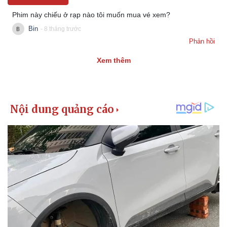
Vụ án
Vũ khí
Tin nóng
Việt Nam
Phim này chiếu ở rạp nào tôi muốn mua vé xem?
Tư vấn luật
Phân tích
Bin
- 8 tháng trước
Phản hồi
Xem thêm