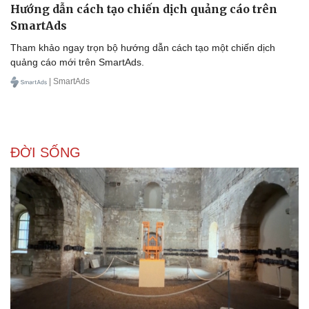
Hướng dẫn cách tạo chiến dịch quảng cáo trên
SmartAds
Tham khảo ngay trọn bộ hướng dẫn cách tạo một chiến dịch
quảng cáo mới trên SmartAds.
| SmartAds
Sức khỏe
Đời sống
Dinh dưỡng - món ngon
Nhà đẹp
Cây thuốc
Blog
ĐỜI SỐNG
Sản phụ khoa
Tình yêu - Gia đình
Nhi khoa
Nam khoa
Làm đẹp - giảm cân
Phòng mạch online
Ăn sạch sống khỏe