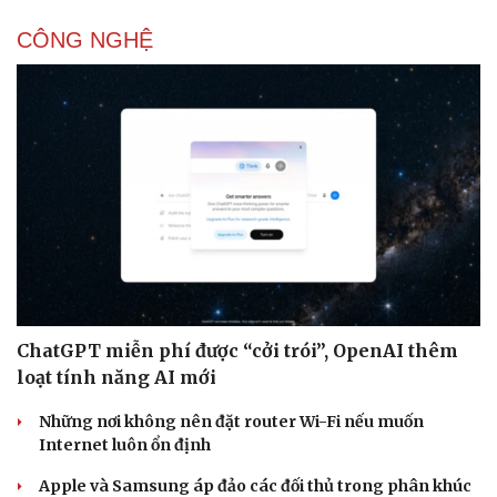
CÔNG NGHỆ
Văn hóa
Giải trí
ChatGPT miễn phí được “cởi trói”, OpenAI thêm
Sân khấu - Điện ảnh
Nghệ sĩ
loạt tính năng AI mới
Văn học
Thời trang
Âm nhạc
Sao Việt
Những nơi không nên đặt router Wi-Fi nếu muốn
Di sản
Internet luôn ổn định
Apple và Samsung áp đảo các đối thủ trong phân khúc