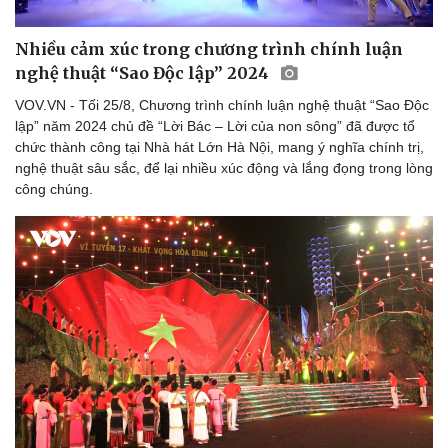
Nhiều cảm xúc trong chương trình chính luận
nghệ thuật “Sao Độc lập” 2024
Doanh nghiệp
Công nghệ
VOV.VN - Tối 25/8, Chương trình chính luận nghệ thuật “Sao Độc
Thông tin doanh nghiệp
Sành điệu
lập” năm 2024 chủ đề “Lời Bác – Lời của non sông” đã được tổ
Doanh nghiệp 24h
Tin Công nghệ
chức thành công tại Nhà hát Lớn Hà Nội, mang ý nghĩa chính trị,
Doanh nhân
Trải nghiệm
nghệ thuật sâu sắc, để lại nhiều xúc động và lắng đọng trong lòng
Vì cộng đồng
Chuyển đổi số
công chúng.