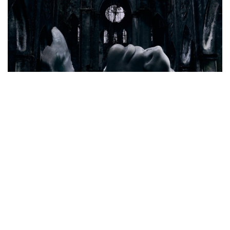
Cần một hệ sinh thái trách nhiệm để ngăn âm
nhạc lệch chuẩn
Cây đại phong cầm tấu một bản nhạc suốt 639 năm vừa
chuyển hợp âm thứ 17
Hoa sữa
Khúc mùa thu
Từ vụ MCK gỡ 19 ca khúc: Không thể gây sốc rồi chỉ xin