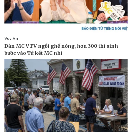
Pháp luật
Quân sự - Quốc phòng
Vụ án
Vũ khí
Tin nóng
Việt Nam
Tư vấn luật
Phân tích