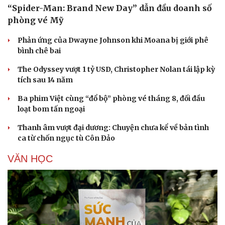
“Spider-Man: Brand New Day” dẫn đầu doanh số
phòng vé Mỹ
Phản ứng của Dwayne Johnson khi Moana bị giới phê
bình chê bai
The Odyssey vượt 1 tỷ USD, Christopher Nolan tái lập kỳ
tích sau 14 năm
Ba phim Việt cùng “đổ bộ” phòng vé tháng 8, đối đầu
loạt bom tấn ngoại
Thanh âm vượt đại dương: Chuyện chưa kể về bản tình
ca từ chốn ngục tù Côn Đảo
VĂN HỌC