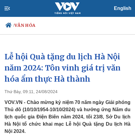
English
VĂN HÓA
/
Lễ hội Quà tặng du lịch Hà Nội
Chính trị
Xã hội
Đảng
Tin 24h
năm 2024: Tôn vinh giá trị văn
Tổ chức nhân sự
Dự báo thời tiết
hóa ẩm thực Hà thành
Quốc hội
Giáo dục
Nhận diện sự thật
Dấu ấn VOV
Việc làm
Thứ Bảy, 09:11, 24/08/2024
Biển đảo
VOV.VN - Chào mừng kỷ niệm 70 năm ngày Giải phóng
Thủ đô (10/10/1954-10/10/2024) và hưởng ứng Năm du
lịch quốc gia Điện Biên năm 2024, tối 23/8, Sở Du lịch
Hà Nội tổ chức khai mạc Lễ hội Quà tặng Du lịch Hà
Nội 2024.