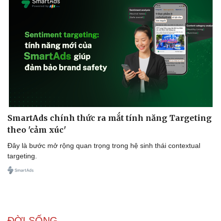
Doanh nghiệp
Công nghệ
Thông tin doanh nghiệp
Sành điệu
Doanh nghiệp 24h
Tin Công nghệ
Doanh nhân
Trải nghiệm
SmartAds chính thức ra mắt tính năng Targeting
Vì cộng đồng
Chuyển đổi số
theo 'cảm xúc'
Đây là bước mở rộng quan trọng trong hệ sinh thái contextual
targeting.
ĐỜI SỐNG