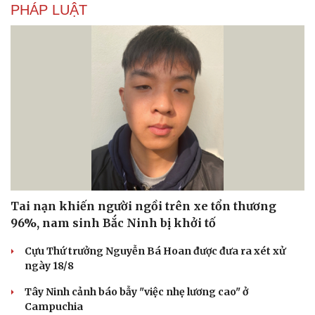
PHÁP LUẬT
Văn hóa
Giải trí
Sân khấu - Điện ảnh
Nghệ sĩ
Văn học
Thời trang
Âm nhạc
Sao Việt
Tai nạn khiến người ngồi trên xe tổn thương
Di sản
96%, nam sinh Bắc Ninh bị khởi tố
Cựu Thứ trưởng Nguyễn Bá Hoan được đưa ra xét xử
ngày 18/8
Tây Ninh cảnh báo bẫy "việc nhẹ lương cao" ở
Campuchia