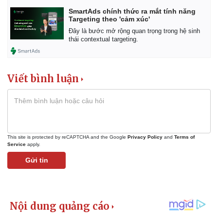
SmartAds chính thức ra mắt tính năng
Targeting theo 'cảm xúc'
Đây là bước mở rộng quan trọng trong hệ sinh
thái contextual targeting.
Viết bình luận
Kinh tế
Thị trường
Bất động sản
Giá vàng
Khởi nghiệp
Tiêu dùng
Tỷ giá
This site is protected by reCAPTCHA and the Google
Privacy Policy
and
Terms of
Chứng khoán
Service
apply.
Giá cà phê
Gửi tin