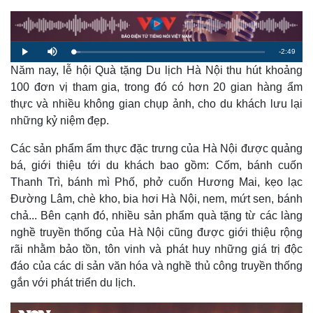
R
-
2:49
L
P
M
o
l
u
a
Năm nay, lễ hội Quà tặng Du lịch Hà Nội thu hút khoảng
a
t
e
d
y
e
e
100 đơn vị tham gia, trong đó có hơn 20 gian hàng ẩm
d
m
:
thực và nhiều không gian chụp ảnh, cho du khách lưu lại
3
.
a
6
những kỷ niệm đẹp.
1
%
i
Các sản phẩm ẩm thực đặc trưng của Hà Nội được quảng
n
bá, giới thiệu tới du khách bao gồm: Cốm, bánh cuốn
i
Thanh Trì, bánh mì Phố, phở cuốn Hương Mai, kẹo lạc
Đường Lâm, chè kho, bia hơi Hà Nội, nem, mứt sen, bánh
n
chả... Bên cạnh đó, nhiều sản phẩm quà tặng từ các làng
g
nghề truyền thống của Hà Nội cũng được giới thiệu rộng
T
rãi nhằm bảo tồn, tôn vinh và phát huy những giá trị độc
i
đáo của các di sản văn hóa và nghề thủ công truyền thống
gắn với phát triển du lịch.
m
e