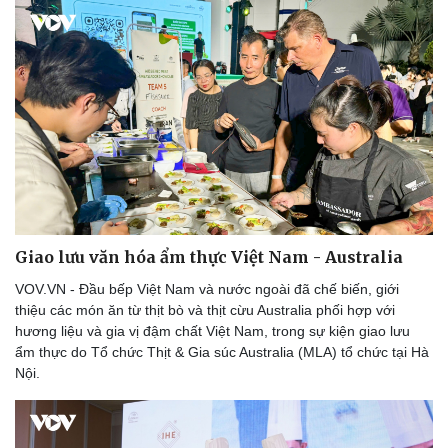
Thể thao
Ô tô - Xe máy
Bóng đá
Ô tô
Lịch thi đấu bóng đá
Xe máy
Thế giới thể thao
Tư vấn
eSports
Giao lưu văn hóa ẩm thực Việt Nam - Australia
Hậu trường
VOV.VN - Đầu bếp Việt Nam và nước ngoài đã chế biến, giới
thiệu các món ăn từ thịt bò và thịt cừu Australia phối hợp với
hương liệu và gia vị đậm chất Việt Nam, trong sự kiện giao lưu
ẩm thực do Tổ chức Thịt & Gia súc Australia (MLA) tổ chức tại Hà
Nội.