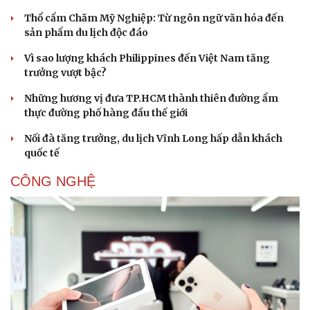
Thổ cẩm Chăm Mỹ Nghiệp: Từ ngôn ngữ văn hóa đến
sản phẩm du lịch độc đáo
Vì sao lượng khách Philippines đến Việt Nam tăng
trưởng vượt bậc?
Những hương vị đưa TP.HCM thành thiên đường ẩm
Sức khỏe
Đời sống
thực đường phố hàng đầu thế giới
Dinh dưỡng - món ngon
Nhà đẹp
Cây thuốc
Blog
Nối đà tăng trưởng, du lịch Vĩnh Long hấp dẫn khách
Sản phụ khoa
Tình yêu - Gia đình
quốc tế
Nhi khoa
Nam khoa
CÔNG NGHỆ
Làm đẹp - giảm cân
Phòng mạch online
Ăn sạch sống khỏe