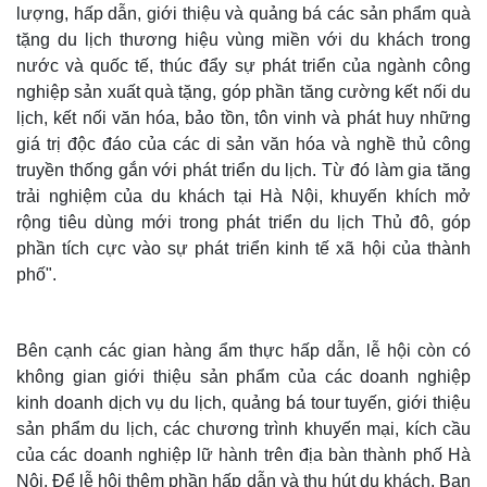
lượng, hấp dẫn, giới thiệu và quảng bá các sản phẩm quà
tặng du lịch thương hiệu vùng miền với du khách trong
nước và quốc tế, thúc đẩy sự phát triển của ngành công
nghiệp sản xuất quà tặng, góp phần tăng cường kết nối du
lịch, kết nối văn hóa, bảo tồn, tôn vinh và phát huy những
giá trị độc đáo của các di sản văn hóa và nghề thủ công
truyền thống gắn với phát triển du lịch. Từ đó làm gia tăng
trải nghiệm của du khách tại Hà Nội, khuyến khích mở
rộng tiêu dùng mới trong phát triển du lịch Thủ đô, góp
Thế giới
Multimedia
phần tích cực vào sự phát triển kinh tế xã hội của thành
Quan sát
Video
phố".
Cuộc sống đó đây
Ảnh
Hồ sơ
E-Magazine
Infographic
Bên cạnh các gian hàng ẩm thực hấp dẫn, lễ hội còn có
không gian giới thiệu sản phẩm của các doanh nghiệp
kinh doanh dịch vụ du lịch, quảng bá tour tuyến, giới thiệu
sản phẩm du lịch, các chương trình khuyến mại, kích cầu
của các doanh nghiệp lữ hành trên địa bàn thành phố Hà
Nội. Để lễ hội thêm phần hấp dẫn và thu hút du khách, Ban