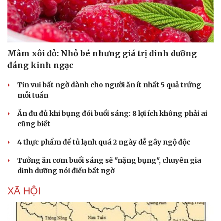
Mâm xôi đỏ: Nhỏ bé nhưng giá trị dinh dưỡng
đáng kinh ngạc
Tin vui bất ngờ dành cho người ăn ít nhất 5 quả trứng
mỗi tuần
Du lịch
Podcast
Tư vấn
Câu chuyện thời sự
Ăn đu đủ khi bụng đói buổi sáng: 8 lợi ích không phải ai
Săn Tour
Đọc truyện đêm khuya
cũng biết
check-in
Cửa sổ tình yêu
Kể chuyện cho bé
4 thực phẩm để tủ lạnh quá 2 ngày dễ gây ngộ độc
Hạt giống tâm hồn
Tưởng ăn cơm buổi sáng sẽ "nặng bụng", chuyên gia
dinh dưỡng nói điều bất ngờ
XÃ HỘI