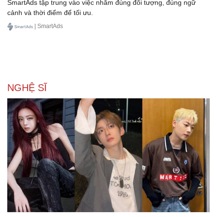
SmartAds tập trung vào việc nhắm đúng đối tượng, đúng ngữ
cảnh và thời điểm để tối ưu.
| SmartAds
NGHỆ SĨ
Du lịch
Podcast
Tư vấn
Câu chuyện thời sự
Săn Tour
Đọc truyện đêm khuya
check-in
Cửa sổ tình yêu