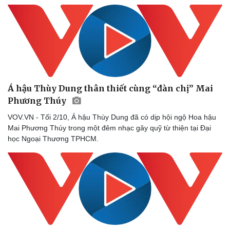
Sức khỏe
Đời sống
Dinh dưỡng - món ngon
Nhà đẹp
Cây thuốc
Blog
Sản phụ khoa
Tình yêu - Gia đình
Nhi khoa
Nam khoa
Á hậu Thùy Dung thân thiết cùng “đàn chị” Mai
Làm đẹp - giảm cân
Phương Thúy
Phòng mạch online
Ăn sạch sống khỏe
VOV.VN - Tối 2/10, Á hậu Thùy Dung đã có dịp hội ngộ Hoa hậu
Mai Phương Thúy trong một đêm nhạc gây quỹ từ thiện tại Đại
học Ngoại Thương TPHCM.