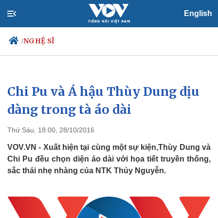
English
NGHỆ SĨ
/
Chi Pu và Á hậu Thùy Dung dịu
Chính trị
Xã hội
Đảng
Tin 24h
dàng trong tà áo dài
Tổ chức nhân sự
Dự báo thời tiết
Quốc hội
Giáo dục
Thứ Sáu, 18:00, 28/10/2016
Nhận diện sự thật
Dấu ấn VOV
Việc làm
VOV.VN - Xuất hiện tại cùng một sự kiện,Thùy Dung và
Biển đảo
Chi Pu đều chọn diện áo dài với họa tiết truyền thống,
sắc thái nhẹ nhàng của NTK Thủy Nguyễn.