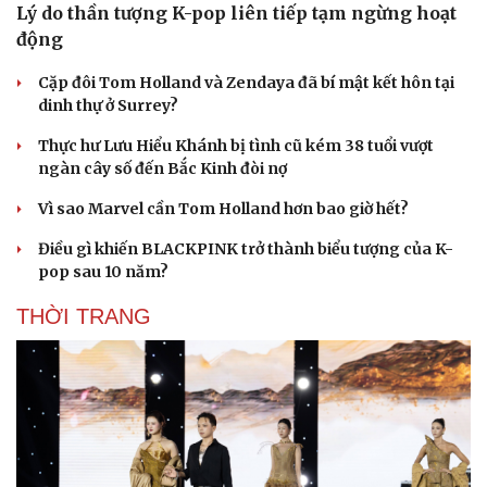
Kể chuyện cho bé
Lý do thần tượng K-pop liên tiếp tạm ngừng hoạt
Hạt giống tâm hồn
động
Cặp đôi Tom Holland và Zendaya đã bí mật kết hôn tại
dinh thự ở Surrey?
Thực hư Lưu Hiểu Khánh bị tình cũ kém 38 tuổi vượt
ngàn cây số đến Bắc Kinh đòi nợ
Vì sao Marvel cần Tom Holland hơn bao giờ hết?
Điều gì khiến BLACKPINK trở thành biểu tượng của K-
pop sau 10 năm?
THỜI TRANG