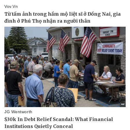
Thể thao
Ô tô - Xe máy
Bóng đá
Ô tô
Lịch thi đấu bóng đá
Xe máy
Thế giới thể thao
Tư vấn
eSports
Hậu trường