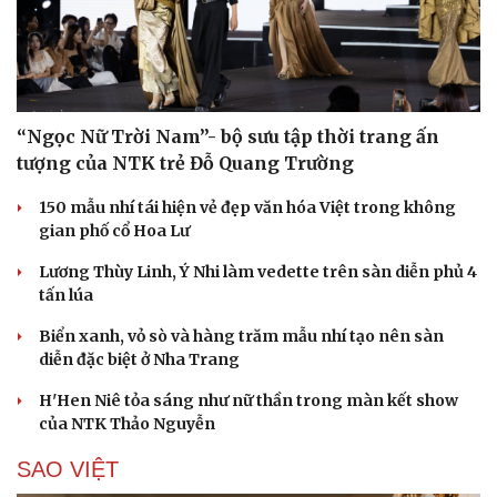
“Ngọc Nữ Trời Nam”- bộ sưu tập thời trang ấn
tượng của NTK trẻ Đỗ Quang Trường
150 mẫu nhí tái hiện vẻ đẹp văn hóa Việt trong không
gian phố cổ Hoa Lư
Lương Thùy Linh, Ý Nhi làm vedette trên sàn diễn phủ 4
tấn lúa
Biển xanh, vỏ sò và hàng trăm mẫu nhí tạo nên sàn
diễn đặc biệt ở Nha Trang
H'Hen Niê tỏa sáng như nữ thần trong màn kết show
của NTK Thảo Nguyễn
SAO VIỆT