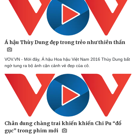
Á hậu Thùy Dung đẹp trong trẻo như thiên thần
VOV.VN - Mới đây, Á hậu Hoa hậu Việt Nam 2016 Thùy Dung bất
ngờ tung ra bộ ảnh cận cảnh vẻ đẹp của cô.
Văn hóa
Giải trí
Sân khấu - Điện ảnh
Nghệ sĩ
Văn học
Thời trang
Âm nhạc
Sao Việt
Di sản
Chân dung chàng trai khiến khiến Chi Pu “đổ
gục” trong phim mới