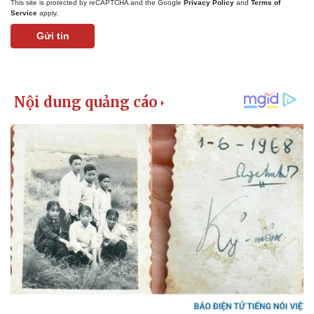
This site is protected by reCAPTCHA and the Google
Privacy Policy
and
Terms of
Service
apply.
Gửi tin