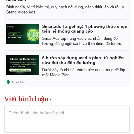
Định nghĩa, vị trí hiển thị, quy cách nội dung, cách thiết lập và tối ưu
Brand Video Ads.
Smartads Targeting: 4 phương thức chọn
trên hệ thống quảng cáo
SmartAds tập trung vào việc nhắm đúng đối
tượng, đúng ngữ cảnh và thời điểm để tối ưu.
Pháp luật
Quân sự - Quốc phòng
Vụ án
Vũ khí
6 bước xây dựng media plan: từ nghiên
Tin nóng
Việt Nam
cứu đối thủ đến đo lường
Tư vấn luật
Phân tích
Dưới đây là chi tiết các bước quan trọng để lập
một Media Plan.
Viết bình luận