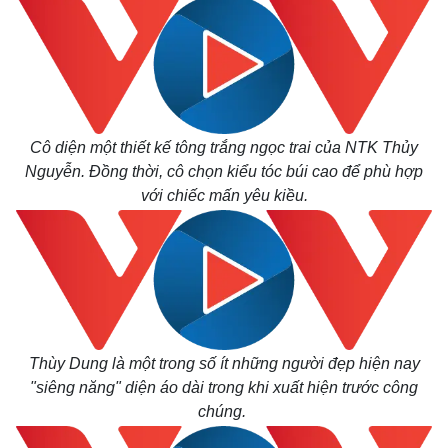
Cô diện một thiết kế tông trắng ngọc trai của NTK Thủy
Nguyễn. Đồng thời,
cô chọn kiểu tóc búi cao để phù hợp
với chiếc mấn yêu kiều.
Thế giới
Multimedia
Thùy Dung là một trong số ít những người đẹp hiện nay
Quan sát
Video
"siêng năng" diện áo dài trong khi xuất hiện trước công
Cuộc sống đó đây
Ảnh
chúng.
Hồ sơ
E-Magazine
Infographic