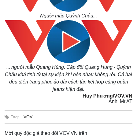
Kinh tế
Thị trường
Bất động sản
Giá vàng
Người mẫu Quỳnh Châu...
Khởi nghiệp
Tiêu dùng
Tỷ giá
Chứng khoán
Giá cà phê
...
người mẫu Quang Hùng
. Cặp đôi Quang Hùng - Quỳnh
Châu khá tình tứ tại sự kiện khi bên nhau không rời. Cả hai
đều diện trang phục áo dài cách tân kết hợp cùng quần
jeans hiện đại.
Huy Phương/VOV.VN
Ảnh: Mr AT
Tag:
VOV
Mời quý độc giả theo dõi VOV.VN trên