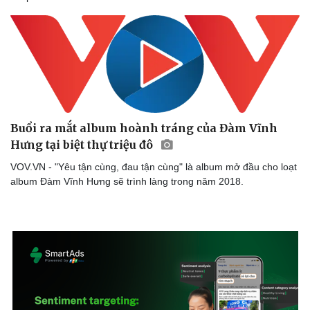
Buổi ra mắt album hoành tráng của Đàm Vĩnh
Hưng tại biệt thự triệu đô
Văn hóa
Giải trí
VOV.VN - "Yêu tận cùng, đau tận cùng" là album mở đầu cho loạt
Sân khấu - Điện ảnh
Nghệ sĩ
album Đàm Vĩnh Hưng sẽ trình làng trong năm 2018.
Văn học
Thời trang
Âm nhạc
Sao Việt
Di sản