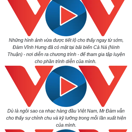
Những hình ảnh vừa được tiết lộ cho thấy ngay từ sớm,
Đàm Vĩnh Hưng đã có mặt tại bãi biển Cà Ná (Ninh
Thuận) - nơi diễn ra chương trình - để tham gia tập luyện
cho phần trình diễn của mình.
Thế giới
Multimedia
Quan sát
Video
Cuộc sống đó đây
Ảnh
Hồ sơ
E-Magazine
Infographic
Dù là ngôi sao ca nhạc hàng đầu Việt Nam, Mr Đàm vẫn
cho thấy sự chỉnh chu và kỹ lưỡng trong mỗi lần xuất hiện
của mình.