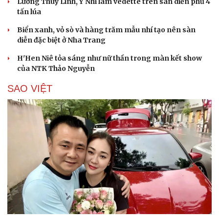
Lương Thùy Linh, Ý Nhi làm vedette trên sàn diễn phủ 4
tấn lúa
Biển xanh, vỏ sò và hàng trăm mẫu nhí tạo nên sàn
diễn đặc biệt ở Nha Trang
H'Hen Niê tỏa sáng như nữ thần trong màn kết show
của NTK Thảo Nguyễn
SAO VIỆT
Cải chính