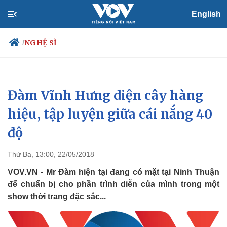
English
NGHỆ SĨ
/
Đàm Vĩnh Hưng diện cây hàng
Chính trị
Xã hội
Đảng
Tin 24h
hiệu, tập luyện giữa cái nắng 40
Tổ chức nhân sự
Dự báo thời tiết
độ
Quốc hội
Giáo dục
Nhận diện sự thật
Dấu ấn VOV
Việc làm
Thứ Ba, 13:00, 22/05/2018
Biển đảo
VOV.VN - Mr Đàm hiện tại đang có mặt tại Ninh Thuận
để chuẩn bị cho phần trình diễn của mình trong một
show thời trang đặc sắc...