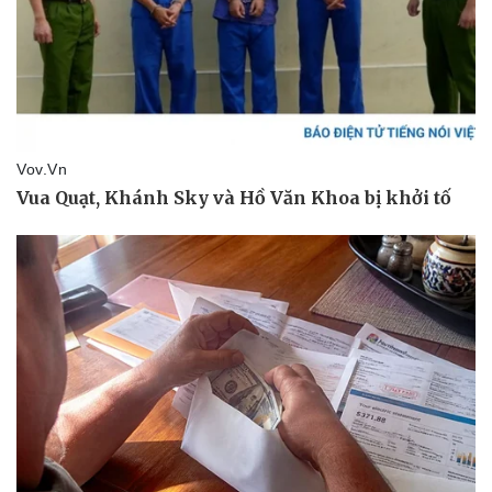
Sức khỏe
Đời sống
Dinh dưỡng - món ngon
Nhà đẹp
Cây thuốc
Blog
Sản phụ khoa
Tình yêu - Gia đình
Nhi khoa
Nam khoa
Làm đẹp - giảm cân
Phòng mạch online
Ăn sạch sống khỏe