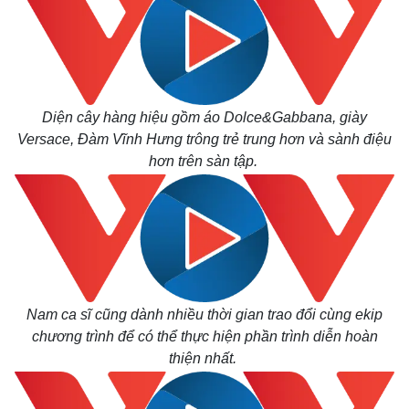
Diện cây hàng hiệu gồm áo Dolce&Gabbana, giày
Versace, Đàm Vĩnh Hưng trông trẻ trung hơn và sành điệu
hơn trên sàn tập.
Kinh tế
Thị trường
Nam ca sĩ cũng dành nhiều thời gian trao đổi cùng ekip
Bất động sản
Giá vàng
chương trình để có thể thực hiện phần trình diễn hoàn
Khởi nghiệp
Tiêu dùng
thiện nhất.
Tỷ giá
Chứng khoán
Giá cà phê