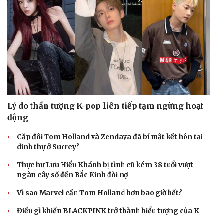
Lý do thần tượng K-pop liên tiếp tạm ngừng hoạt
động
Du lịch
Podcast
Cặp đôi Tom Holland và Zendaya đã bí mật kết hôn tại
Tư vấn
Câu chuyện thời sự
dinh thự ở Surrey?
Săn Tour
Đọc truyện đêm khuya
check-in
Cửa sổ tình yêu
Thực hư Lưu Hiểu Khánh bị tình cũ kém 38 tuổi vượt
Kể chuyện cho bé
ngàn cây số đến Bắc Kinh đòi nợ
Hạt giống tâm hồn
Vì sao Marvel cần Tom Holland hơn bao giờ hết?
Điều gì khiến BLACKPINK trở thành biểu tượng của K-