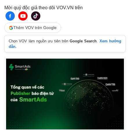
Tư vấn luật
Phân tích
Mời quý độc giả theo dõi VOV.VN trên
Thêm VOV trên Google
Chọn VOV làm nguồn ưu tiên trên
Google Search
.
Xem hướng
dẫn.