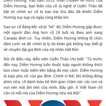
Diễm Hương. Vào năm 2013, nhân chuyến về nước của
Diễm Hương, bạn thân của cô là nghệ sĩ Uyên Thảo đã
bật mí chính sự cố bị bạn trai lừa đảo đã khiến Diễm
Hương suy sụp và ngày càng khép kín.
Sau sự cố đáng tiếc và bị "hớ" đó, Diễm Hương gặp được
một người đàn ông hơn cô 18 tuổi và theo anh sang
Canada định cư. Tuy nhiên, Diễm Hương không tổ chức
đám cưới và đó chính là lý do khán giả không hay biết gì
về chuyện lập gia đình của mỹ nhân một thời.
Nói về điều này, diễn viên Uyên Thảo cho biết: "Từ trước
đến nay, Diễm Hương luôn thuộc tuýp người không thích
bon chen hoặc kiếm tiền bằng đủ mọi cách. Diễm Hương
là tuýp phụ nữ của gia đình. Chính vì thế, khi không đóng
phim nữa, cô dành toàn bộ thời gian chăm sóc các con và
vun vén mái ấm nhỏ của mình. Bây giờ, ở Việt Nam chỉ
còn có mỗi má của Diễm Hương nữa mà thôi".
Kinh tế
Thị trường