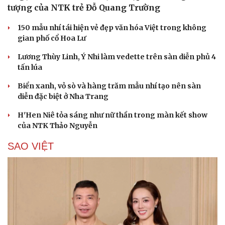
tượng của NTK trẻ Đỗ Quang Trường
150 mẫu nhí tái hiện vẻ đẹp văn hóa Việt trong không
gian phố cổ Hoa Lư
Lương Thùy Linh, Ý Nhi làm vedette trên sàn diễn phủ 4
tấn lúa
Biển xanh, vỏ sò và hàng trăm mẫu nhí tạo nên sàn
diễn đặc biệt ở Nha Trang
H'Hen Niê tỏa sáng như nữ thần trong màn kết show
của NTK Thảo Nguyễn
SAO VIỆT
Cải chính