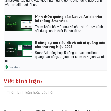
SmartAds tập trung vào việc nhắm đúng đối tượng, đúng ngữ cảnh
và thời điểm để tối ưu.
Hình thức quảng cáo Native Article trên
hệ thống SmartAds
Tham khảo bài viết sau để nắm vị trí, quy cách
nội dung, cách thiết lập và tối ưu.
5 công cụ tạo tiêu đề và mô tả quảng cáo
cho thương hiệu 2026
SmartAds tổng hợp 5 công cụ tạo headline
quảng cáo bằng AI giúp tiết kiệm thời gian và tối
ưu.
Viết bình luận
This site is protected by reCAPTCHA and the Google
Privacy Policy
and
Terms of