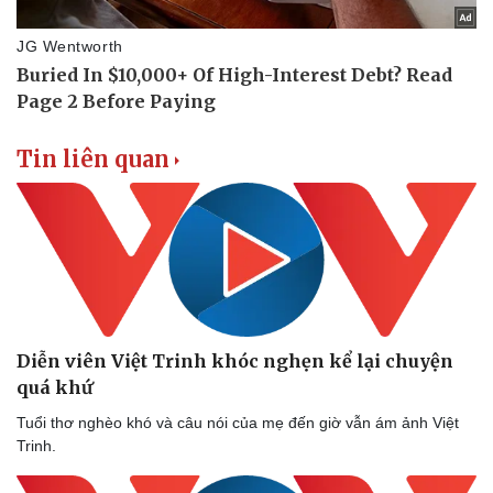
Cây thuốc
Blog
Sản phụ khoa
Tình yêu - Gia đình
Nhi khoa
Nam khoa
Làm đẹp - giảm cân
Phòng mạch online
Tin liên quan
Ăn sạch sống khỏe
Diễn viên Việt Trinh khóc nghẹn kể lại chuyện
quá khứ
Tuổi thơ nghèo khó và câu nói của mẹ đến giờ vẫn ám ảnh Việt
Trinh.