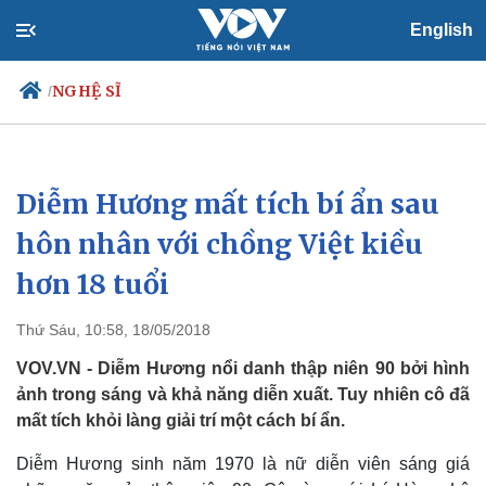
English
NGHỆ SĨ
/
Diễm Hương mất tích bí ẩn sau
Chính trị
Xã hội
Đảng
Tin 24h
hôn nhân với chồng Việt kiều
Tổ chức nhân sự
Dự báo thời tiết
hơn 18 tuổi
Quốc hội
Giáo dục
Nhận diện sự thật
Dấu ấn VOV
Việc làm
Thứ Sáu, 10:58, 18/05/2018
Biển đảo
VOV.VN - Diễm Hương nổi danh thập niên 90 bởi hình
ảnh trong sáng và khả năng diễn xuất. Tuy nhiên cô đã
mất tích khỏi làng giải trí một cách bí ẩn.
Diễm Hương sinh năm 1970 là nữ diễn viên sáng giá