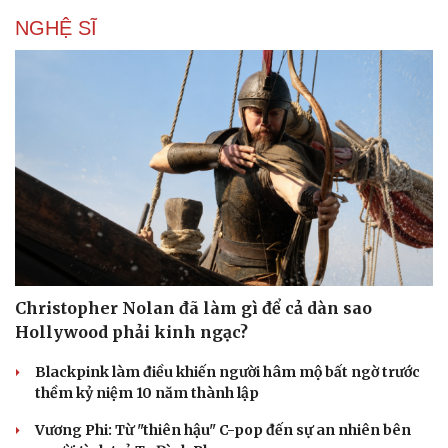
NGHỆ SĨ
Du lịch
Podcast
Tư vấn
Câu chuyện thời sự
Christopher Nolan đã làm gì để cả dàn sao
Săn Tour
Đọc truyện đêm khuya
check-in
Cửa sổ tình yêu
Hollywood phải kinh ngạc?
Kể chuyện cho bé
Blackpink làm điều khiến người hâm mộ bất ngờ trước
Hạt giống tâm hồn
thềm kỷ niệm 10 năm thành lập
Vương Phi: Từ "thiên hậu" C-pop đến sự an nhiên bên