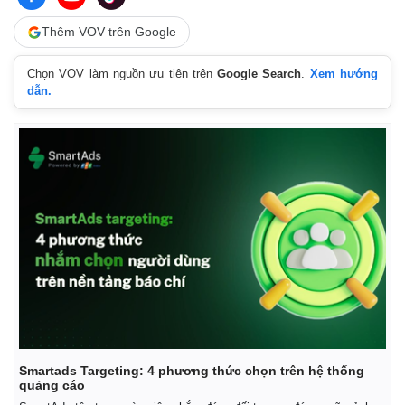
Thêm VOV trên Google
Chọn VOV làm nguồn ưu tiên trên
Google Search
.
Xem hướng
dẫn.
Pháp luật
Quân sự - Quốc phòng
Vụ án
Vũ khí
Tin nóng
Việt Nam
Tư vấn luật
Phân tích
Smartads Targeting: 4 phương thức chọn trên hệ thống
quảng cáo