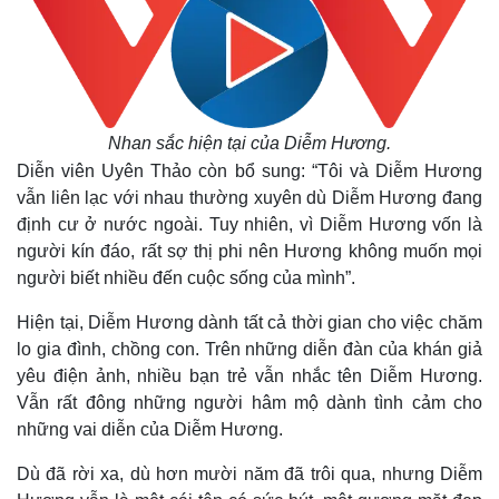
Bất động sản
Giá vàng
Khởi nghiệp
Tiêu dùng
Tỷ giá
Chứng khoán
Giá cà phê
Nhan sắc hiện tại của Diễm Hương.
Diễn viên Uyên Thảo còn bổ sung: “Tôi và Diễm Hương
vẫn liên lạc với nhau thường xuyên dù Diễm Hương đang
định cư ở nước ngoài. Tuy nhiên, vì Diễm Hương vốn là
người kín đáo, rất sợ thị phi nên Hương không muốn mọi
người biết nhiều đến cuộc sống của mình”.
Hiện tại, Diễm Hương dành tất cả thời gian cho việc chăm
lo gia đình, chồng con. Trên những diễn đàn của khán giả
yêu điện ảnh, nhiều bạn trẻ vẫn nhắc tên Diễm Hương.
Vẫn rất đông những người hâm mộ dành tình cảm cho
những vai diễn của Diễm Hương.
Dù đã rời xa, dù hơn mười năm đã trôi qua, nhưng Diễm