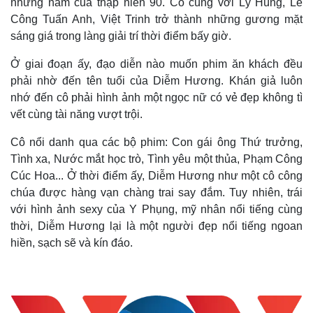
những năm của thập niên 90. Cô cùng với Lý Hùng, Lê
Công Tuấn Anh, Việt Trinh trở thành những gương mặt
sáng giá trong làng giải trí thời điểm bấy giờ.
Ở giai đoạn ấy, đạo diễn nào muốn phim ăn khách đều
phải nhờ đến tên tuổi của Diễm Hương. Khán giả luôn
nhớ đến cô phải hình ảnh một ngọc nữ có vẻ đẹp không tì
vết cùng tài năng vượt trội.
Cô nổi danh qua các bộ phim: Con gái ông Thứ trưởng,
Tình xa, Nước mắt học trò, Tình yêu một thủa, Phạm Công
Cúc Hoa... Ở thời điểm ấy, Diễm Hương như một cô công
chúa được hàng vạn chàng trai say đắm. Tuy nhiên, trái
với hình ảnh sexy của Y Phụng, mỹ nhân nổi tiếng cùng
thời, Diễm Hương lại là một người đẹp nổi tiếng ngoan
hiền, sạch sẽ và kín đáo.