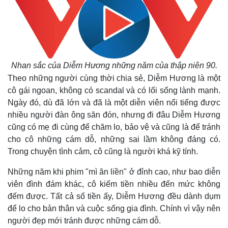
Nhan sắc của Diễm Hương những năm của thập niên 90.
Theo những người cùng thời chia sẻ, Diễm Hương là một
cô gái ngoan, không có scandal và có lối sống lành mạnh.
Ngày đó, dù đã lớn và đã là một diễn viên nổi tiếng được
nhiều người đàn ông săn đón, nhưng đi đâu Diễm Hương
cũng có mẹ đi cùng để chăm lo, bảo vệ và cũng là để tránh
cho cô những cám dỗ, những sai lầm không đáng có.
Trong chuyện tình cảm, cô cũng là người khá kỹ tính.
Thế giới
Multimedia
Những năm khi phim "mì ăn liền" ở đỉnh cao, như bao diễn
Quan sát
Video
viên đình đám khác, cô kiếm tiền nhiều đến mức không
Cuộc sống đó đây
Ảnh
đếm được. Tất cả số tiền ấy, Diễm Hương đều dành dụm
Hồ sơ
E-Magazine
để lo cho bản thân và cuộc sống gia đình. Chính vì vậy nên
Infographic
người đẹp mới tránh được những cám dỗ.