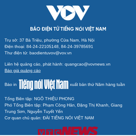
BÁO ĐIỆN TỬ TIẾNG NÓI VIỆT NAM
Trụ sở: 37 Bà Triệu, phường Cửa Nam, Hà Nội
Điện thoại: 84-24-22105148, 84-24-39785691
Thư điện tử: baodientuvov@vov.vn
Liên hệ quảng cáo, phát hành: quangcao@vovnews.vn
Báo giá quảng cáo
Báo in
xuất bản thứ Năm hàng tuần
Tổng Biên tập: NGÔ THIỆU PHONG
Phó Tổng Biên tập: Phạm Công Hân, Đặng Thị Khanh, Giang
Trung Sơn, Nguyễn Tuyết Yến
Cơ quan chủ quản: ĐÀI TIẾNG NÓI VIỆT NAM