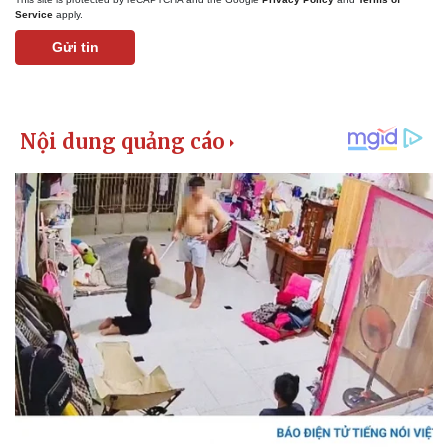
Service
apply.
Gửi tin
Thể thao
Ô tô - Xe máy
Bóng đá
Ô tô
Lịch thi đấu bóng đá
Xe máy
Thế giới thể thao
Tư vấn
eSports
Hậu trường