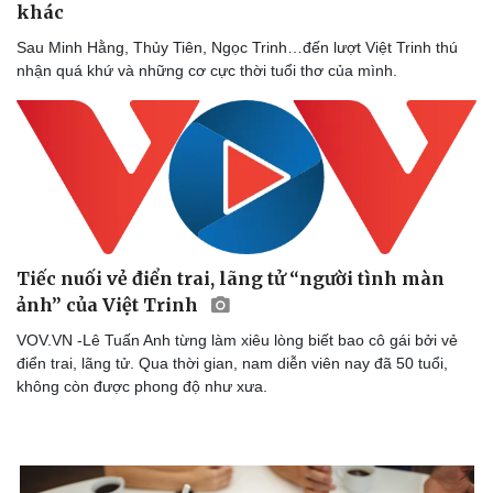
khác
Sau Minh Hằng, Thủy Tiên, Ngọc Trinh…đến lượt Việt Trinh thú
nhận quá khứ và những cơ cực thời tuổi thơ của mình.
Văn hóa
Giải trí
Sân khấu - Điện ảnh
Nghệ sĩ
Văn học
Thời trang
Âm nhạc
Sao Việt
Di sản
Tiếc nuối vẻ điển trai, lãng tử “người tình màn
ảnh” của Việt Trinh
VOV.VN -Lê Tuấn Anh từng làm xiêu lòng biết bao cô gái bởi vẻ
điển trai, lãng tử. Qua thời gian, nam diễn viên nay đã 50 tuổi,
không còn được phong độ như xưa.