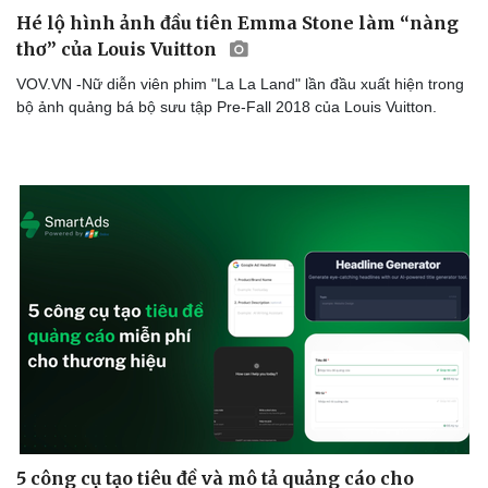
Văn học
Thời trang
Hé lộ hình ảnh đầu tiên Emma Stone làm “nàng
Âm nhạc
Sao Việt
thơ” của Louis Vuitton
Di sản
VOV.VN -Nữ diễn viên phim "La La Land" lần đầu xuất hiện trong
bộ ảnh quảng bá bộ sưu tập Pre-Fall 2018 của Louis Vuitton.
5 công cụ tạo tiêu đề và mô tả quảng cáo cho