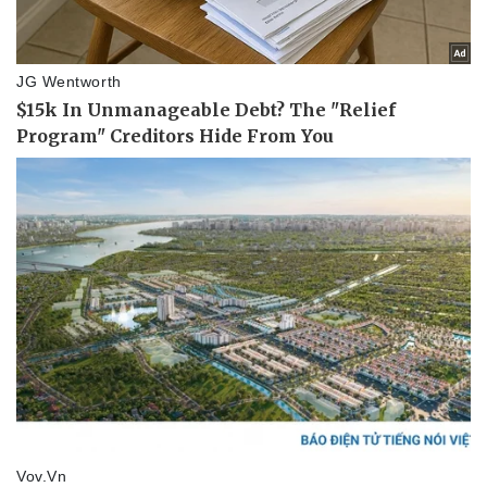
Sức khỏe
Đời sống
Dinh dưỡng - món ngon
Nhà đẹp
Cây thuốc
Blog
Sản phụ khoa
Tình yêu - Gia đình
Nhi khoa
Nam khoa
Làm đẹp - giảm cân
Phòng mạch online
Ăn sạch sống khỏe