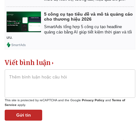
5 công cụ tạo tiêu đề và mô tả quảng cáo
cho thương hiệu 2026
Thể thao
Ô tô - Xe máy
SmartAds tổng hợp 5 công cụ tạo headline
quảng cáo bằng AI giúp tiết kiệm thời gian và tối
Bóng đá
Ô tô
ưu.
Lịch thi đấu bóng đá
Xe máy
Thế giới thể thao
Tư vấn
eSports
Hậu trường
Viết bình luận
This site is protected by reCAPTCHA and the Google
Privacy Policy
and
Terms of
Service
apply.
Gửi tin