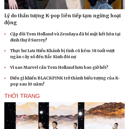
Du lịch
Podcast
Lý do thần tượng K-pop liên tiếp tạm ngừng hoạt
Tư vấn
Câu chuyện thời sự
động
Săn Tour
Đọc truyện đêm khuya
check-in
Cửa sổ tình yêu
Cặp đôi Tom Holland và Zendaya đã bí mật kết hôn tại
Kể chuyện cho bé
dinh thự ở Surrey?
Hạt giống tâm hồn
Thực hư Lưu Hiểu Khánh bị tình cũ kém 38 tuổi vượt
ngàn cây số đến Bắc Kinh đòi nợ
Vì sao Marvel cần Tom Holland hơn bao giờ hết?
Điều gì khiến BLACKPINK trở thành biểu tượng của K-
pop sau 10 năm?
THỜI TRANG