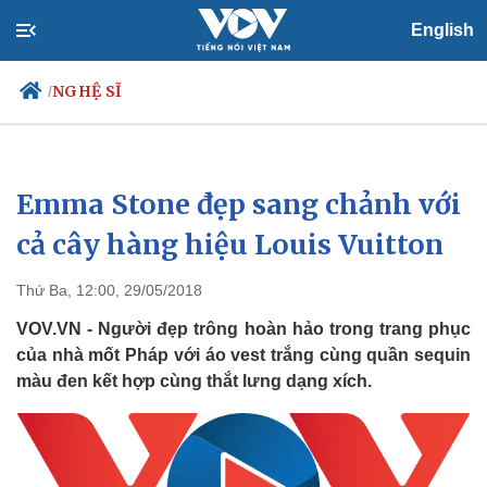
English
NGHỆ SĨ
/
Emma Stone đẹp sang chảnh với
Chính trị
Xã hội
Đảng
Tin 24h
cả cây hàng hiệu Louis Vuitton
Tổ chức nhân sự
Dự báo thời tiết
Quốc hội
Giáo dục
Thứ Ba, 12:00, 29/05/2018
Nhận diện sự thật
Dấu ấn VOV
Việc làm
VOV.VN - Người đẹp trông hoàn hảo trong trang phục
Biển đảo
của nhà mốt Pháp với áo vest trắng cùng quần sequin
màu đen kết hợp cùng thắt lưng dạng xích.