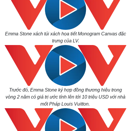
Emma Stone xách túi xách họa tiết Monogram Canvas đặc
trưng của LV.
Thế giới
Multimedia
Trước đó, Emma Stone ký hợp đồng thương hiệu trong
vòng 2 năm có giá trị ước tính lên tới 10 triệu USD với nhà
Quan sát
Video
Cuộc sống đó đây
Ảnh
mốt Pháp Louis Vuitton.
Hồ sơ
E-Magazine
Infographic