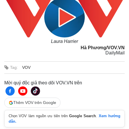
Pháp luật
Quân sự - Quốc phòng
Vụ án
Vũ khí
Tin nóng
Việt Nam
Tư vấn luật
Phân tích
Laura Harrier
Hà Phương/VOV.VN
DailyMail
Tag:
VOV
Mời quý độc giả theo dõi VOV.VN trên
Thêm VOV trên Google
Chọn VOV làm nguồn ưu tiên trên
Google Search
.
Xem hướng
dẫn.