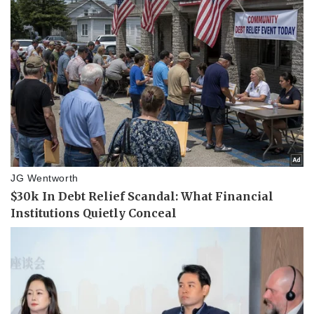
Doanh nghiệp
Công nghệ
Thông tin doanh nghiệp
Sành điệu
Doanh nghiệp 24h
Tin Công nghệ
Doanh nhân
Trải nghiệm
Vì cộng đồng
Chuyển đổi số