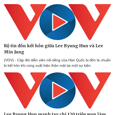
Nam khoa
Làm đẹp - giảm cân
Phòng mạch online
Ăn sạch sống khỏe
Rộ tin đồn kết hôn giữa Lee Byung Hun và Lee
Min Jung
(VOV) - Cặp đôi diễn viên nổi tiếng của Hàn Quốc bị đồn là chuẩn
bị kết hôn khi cùng xuất hiện thân mật tại một sự kiện.
Lee Byung Hun mạnh tay chi 120 triệu won làm