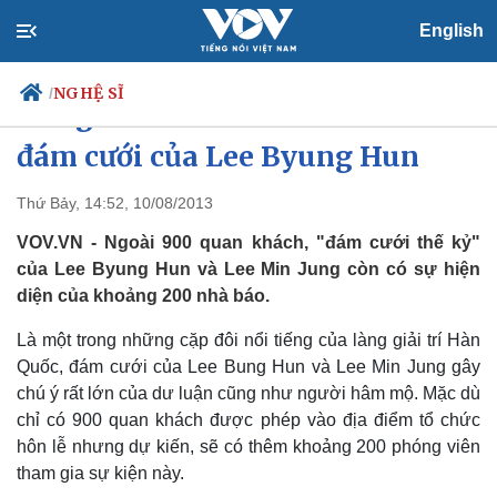
English
NGHỆ SĨ
/
Hàng trăm nhà báo đến đưa tin
đám cưới của Lee Byung Hun
Thứ Bảy, 14:52, 10/08/2013
Chính trị
Xã hội
Đảng
Tin 24h
VOV.VN - Ngoài 900 quan khách, "đám cưới thế kỷ"
Tổ chức nhân sự
Dự báo thời tiết
của Lee Byung Hun và Lee Min Jung còn có sự hiện
Quốc hội
Giáo dục
diện của khoảng 200 nhà báo.
Nhận diện sự thật
Dấu ấn VOV
Việc làm
Là một trong những cặp đôi nổi tiếng của làng giải trí Hàn
Biển đảo
Quốc, đám cưới của Lee Bung Hun và Lee Min Jung gây
chú ý rất lớn của dư luận cũng như người hâm mộ. Mặc dù
chỉ có 900 quan khách được phép vào địa điểm tổ chức
hôn lễ nhưng dự kiến, sẽ có thêm khoảng 200 phóng viên
tham gia sự kiện này.