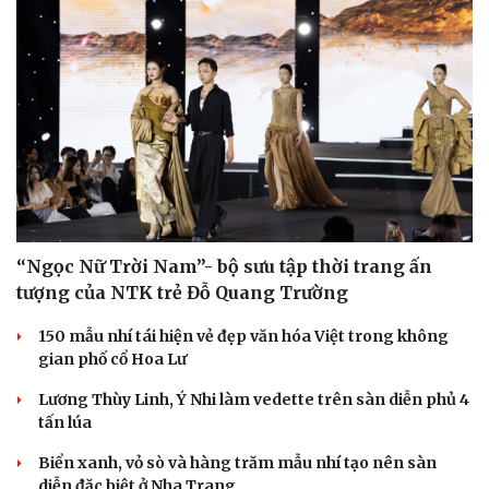
“Ngọc Nữ Trời Nam”- bộ sưu tập thời trang ấn
tượng của NTK trẻ Đỗ Quang Trường
Cải chính
150 mẫu nhí tái hiện vẻ đẹp văn hóa Việt trong không
gian phố cổ Hoa Lư
Lương Thùy Linh, Ý Nhi làm vedette trên sàn diễn phủ 4
tấn lúa
Biển xanh, vỏ sò và hàng trăm mẫu nhí tạo nên sàn
diễn đặc biệt ở Nha Trang