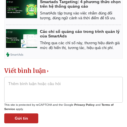
Smartads Targeting: 4 phương thức chọn
trên hệ thống quảng cáo
SmartAds tập trung vào việc nhắm đúng đối
tượng, đúng ngữ cảnh và thời điểm để tối ưu.
Các chỉ số quảng cáo trong trình quản lý
Kinh tế
Thị trường
của SmartAds
Bất động sản
Giá vàng
Thông qua các chỉ số này, thương hiệu đánh giá
Khởi nghiệp
Tiêu dùng
mức độ hiển thị, tương tác, hiệu quả chi phí.
Tỷ giá
Chứng khoán
Giá cà phê
Viết bình luận
This site is protected by reCAPTCHA and the Google
Privacy Policy
and
Terms of
Service
apply.
Gửi tin