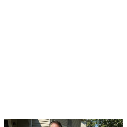
Pháp luật
Quân sự - Quốc phòng
Vụ án
Vũ khí
Tin nóng
Việt Nam
Tư vấn luật
Phân tích