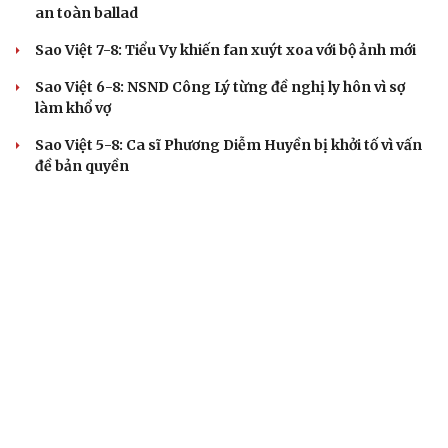
an toàn ballad
Sao Việt 7-8: Tiểu Vy khiến fan xuýt xoa với bộ ảnh mới
Sao Việt 6-8: NSND Công Lý từng đề nghị ly hôn vì sợ
làm khổ vợ
Sao Việt 5-8: Ca sĩ Phương Diễm Huyền bị khởi tố vì vấn
đề bản quyền
BÁO ĐIỆN TỬ TIẾNG NÓI VIỆT NAM
Trụ sở: 37 Bà Triệu, phường Cửa Nam, Hà Nội
Điện thoại: 84-24-22105148, 84-24-39785691
Thư điện tử: baodientuvov@vov.vn