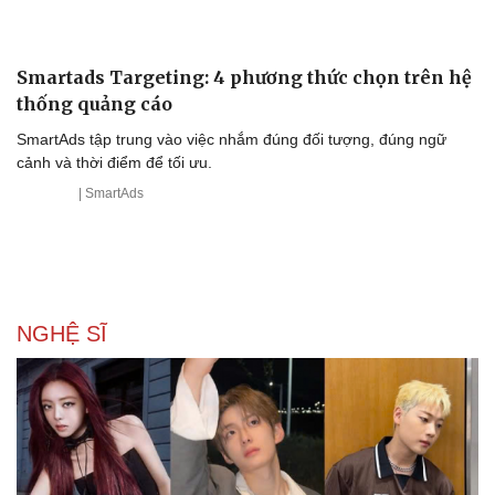
Smartads Targeting: 4 phương thức chọn trên hệ
thống quảng cáo
SmartAds tập trung vào việc nhắm đúng đối tượng, đúng ngữ
cảnh và thời điểm để tối ưu.
| SmartAds
NGHỆ SĨ
Du lịch
Podcast
Tư vấn
Câu chuyện thời sự
Săn Tour
Đọc truyện đêm khuya
check-in
Cửa sổ tình yêu
Kể chuyện cho bé
Hạt giống tâm hồn