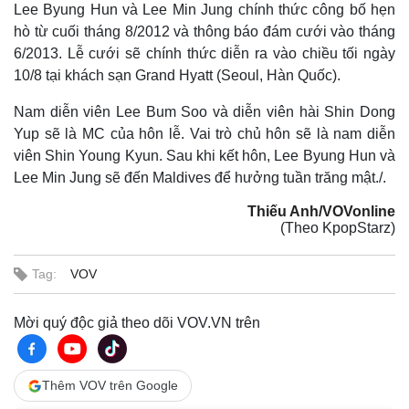
Lee Byung Hun và Lee Min Jung chính thức công bố hẹn
hò từ cuối tháng 8/2012 và thông báo đám cưới vào tháng
6/2013. Lễ cưới sẽ chính thức diễn ra vào chiều tối ngày
10/8 tại khách sạn Grand Hyatt (Seoul, Hàn Quốc).
Nam diễn viên Lee Bum Soo và diễn viên hài Shin Dong
Yup sẽ là MC của hôn lễ. Vai trò chủ hôn sẽ là nam diễn
viên Shin Young Kyun. Sau khi kết hôn, Lee Byung Hun và
Thế giới
Multimedia
Lee Min Jung sẽ đến Maldives để hưởng tuần trăng mật./.
Quan sát
Video
Cuộc sống đó đây
Ảnh
Thiếu Anh/VOVonline
Hồ sơ
E-Magazine
(Theo KpopStarz)
Infographic
Tag:
VOV
Mời quý độc giả theo dõi VOV.VN trên
Thêm VOV trên Google