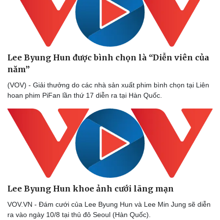
Lee Byung Hun được bình chọn là “Diễn viên của
năm”
(VOV) - Giải thưởng do các nhà sản xuất phim bình chọn tại Liên
hoan phim PiFan lần thứ 17 diễn ra tại Hàn Quốc.
Sức khỏe
Đời sống
Dinh dưỡng - món ngon
Nhà đẹp
Lee Byung Hun khoe ảnh cưới lãng mạn
Cây thuốc
Blog
VOV.VN - Đám cưới của Lee Byung Hun và Lee Min Jung sẽ diễn
Sản phụ khoa
Tình yêu - Gia đình
ra vào ngày 10/8 tại thủ đô Seoul (Hàn Quốc).
Nhi khoa