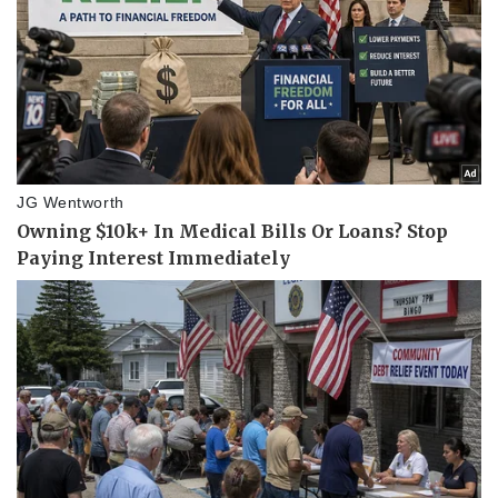
Bóng đá
Ô tô
Lịch thi đấu bóng đá
Xe máy
Thế giới thể thao
Tư vấn
eSports
Hậu trường