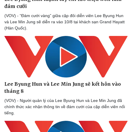
đám cưới
(VOV) - “Đám cưới vàng” giữa cặp đôi diễn viên Lee Byung Hun
và Lee Min Jung sẽ diễn ra vào 10/8 tại khách sạn Grand Hayatt
(Hàn Quốc).
Lee Byung Hun và Lee Min Jung sẽ kết hôn vào
tháng 8
(VOV) - Người quản lý của Lee Byung Hun và Lee Min Jung đã
chính thức xác nhận thông tin về đám cưới của cặp diễn viên nổi
Văn hóa
Giải trí
tiếng.
Sân khấu - Điện ảnh
Nghệ sĩ
Văn học
Thời trang
Âm nhạc
Sao Việt