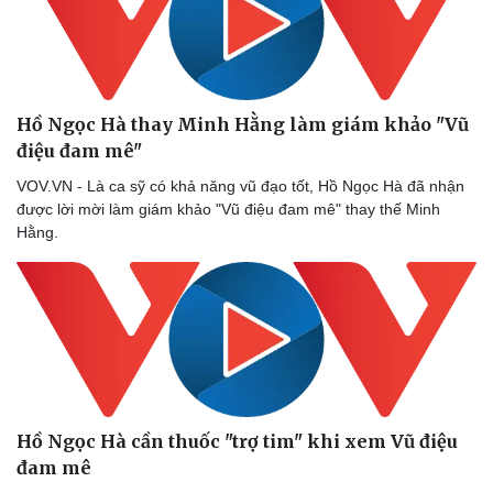
Sức khỏe
Đời sống
Dinh dưỡng - món ngon
Nhà đẹp
Cây thuốc
Blog
Sản phụ khoa
Tình yêu - Gia đình
Nhi khoa
Hồ Ngọc Hà thay Minh Hằng làm giám khảo "Vũ
Nam khoa
điệu đam mê"
Làm đẹp - giảm cân
Phòng mạch online
VOV.VN - Là ca sỹ có khả năng vũ đạo tốt, Hồ Ngọc Hà đã nhận
Ăn sạch sống khỏe
được lời mời làm giám khảo "Vũ điệu đam mê" thay thế Minh
Hằng.
Hồ Ngọc Hà cần thuốc "trợ tim" khi xem Vũ điệu
đam mê