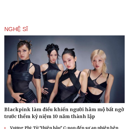
NGHỆ SĨ
Du lịch
Podcast
Tư vấn
Câu chuyện thời sự
Săn Tour
Đọc truyện đêm khuya
Blackpink làm điều khiến người hâm mộ bất ngờ
check-in
Cửa sổ tình yêu
trước thềm kỷ niệm 10 năm thành lập
Kể chuyện cho bé
Hạt giống tâm hồn
Vương Phi: Từ "thiên hậu" C-pop đến sự an nhiên bên