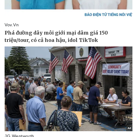
Doanh nghiệp
Công nghệ
Thông tin doanh nghiệp
Sành điệu
Doanh nghiệp 24h
Tin Công nghệ
Doanh nhân
Trải nghiệm
Vì cộng đồng
Chuyển đổi số