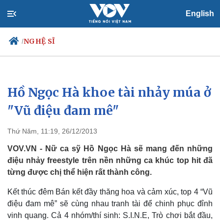
English
NGHỆ SĨ
/
Hồ Ngọc Hà khoe tài nhảy múa ở
Chính trị
Xã hội
Đảng
Tin 24h
"Vũ điệu đam mê"
Tổ chức nhân sự
Dự báo thời tiết
Quốc hội
Giáo dục
Thứ Năm, 11:19, 26/12/2013
Nhận diện sự thật
Dấu ấn VOV
Việc làm
VOV.VN - Nữ ca sỹ Hồ Ngọc Hà sẽ mang đến những
Biển đảo
điệu nhảy freestyle trên nền những ca khúc top hit đã
từng được chị thể hiện rất thành công.
Kết thúc đêm Bán kết đầy thăng hoa và cảm xúc, top 4 “Vũ
điệu đam mê” sẽ cùng nhau tranh tài để chinh phục đỉnh
vinh quang. Cả 4 nhóm/thí sinh: S.I.N.E, Trò chơi bắt đầu,