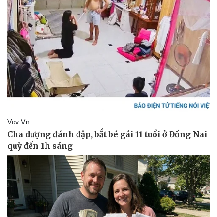
Thể thao
Ô tô - Xe máy
Bóng đá
Ô tô
Lịch thi đấu bóng đá
Xe máy
Thế giới thể thao
Tư vấn
eSports
Hậu trường