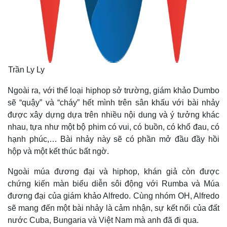
Kinh tế
Thị trường
Bất động sản
Giá vàng
Khởi nghiệp
Tiêu dùng
Tỷ giá
Chứng khoán
Giá cà phê
Trần Ly Ly
Ngoài ra, với thể loại hiphop sở trường, giám khảo Dumbo
sẽ “quậy” và “cháy” hết mình trên sân khấu với bài nhảy
được xây dựng dựa trên nhiều nội dung và ý tưởng khác
nhau, tựa như một bộ phim có vui, có buồn, có khổ đau, có
hạnh phúc,… Bài nhảy này sẽ có phần mở đầu đầy hồi
hộp và một kết thúc bất ngờ.
Ngoài múa đương đại và hiphop, khán giả còn được
chứng kiến màn biểu diễn sôi động với Rumba và Múa
đương đại của giám khảo Alfredo. Cùng nhóm OH, Alfredo
sẽ mang đến một bài nhảy là cảm nhận, sự kết nối của đất
nước Cuba, Bungaria và Việt Nam mà anh đã đi qua.