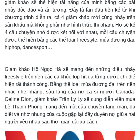
giám khảo sẽ thể hiện tài năng của mình bằng các bài
nhảy độc đáo và ấn tượng. Đây là lần đầu tiên kể từ khi
chương trình diễn ra, cả 4 giám khảo mới cùng nhảy trên
sân khấu mà không phải như hình thức thị phạm. Họ sẽ kể
4 câu chuyện nhỏ được kết nối với nhau, mỗi câu chuyện
được thể hiện bằng các thể loại Freestyle, múa đương đại,
hiphop, dancesport…
Giám khảo Hồ Ngọc Hà sẽ mang đến những điệu nhảy
freestyle trên nền các ca khúc top hit đã từng được chị thể
hiện rất thành công. Bằng thể loại múa đương đại trên nền
nhạc nhẹ nhàng, sâu lắng của nữ ca sĩ người Canada-
Celine Dion, giám khảo Trần Ly Ly sẽ cùng diễn viên múa
Lê Thanh Phong mang đến một câu chuyện lãng mạn, da
diết và nhớ nhung của cuộc gặp lại đầy duyên nợ giữa hai
người yêu nhau sau thời gian dài xa cách.