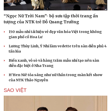
“Ngọc Nữ Trời Nam”- bộ sưu tập thời trang ấn
tượng của NTK trẻ Đỗ Quang Trường
150 mẫu nhí tái hiện vẻ đẹp văn hóa Việt trong không
gian phố cổ Hoa Lư
Lương Thùy Linh, Ý Nhi làm vedette trên sàn diễn phủ 4
tấn lúa
Biển xanh, vỏ sò và hàng trăm mẫu nhí tạo nên sàn
diễn đặc biệt ở Nha Trang
H'Hen Niê tỏa sáng như nữ thần trong màn kết show
của NTK Thảo Nguyễn
SAO VIỆT