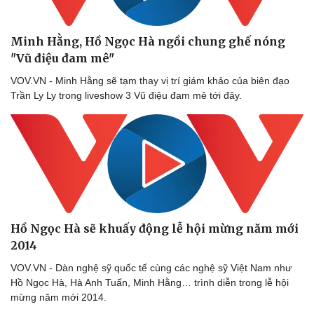
Minh Hằng, Hồ Ngọc Hà ngồi chung ghế nóng
"Vũ điệu đam mê"
VOV.VN - Minh Hằng sẽ tạm thay vị trí giám khảo của biên đạo
Trần Ly Ly trong liveshow 3 Vũ điệu đam mê tới đây.
Văn hóa
Giải trí
Sân khấu - Điện ảnh
Nghệ sĩ
Văn học
Thời trang
Âm nhạc
Sao Việt
Di sản
Hồ Ngọc Hà sẽ khuấy động lễ hội mừng năm mới
2014
VOV.VN - Dàn nghệ sỹ quốc tế cùng các nghệ sỹ Việt Nam như
Hồ Ngọc Hà, Hà Anh Tuấn, Minh Hằng… trình diễn trong lễ hội
mừng năm mới 2014.