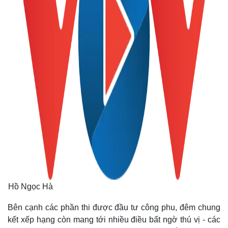
Thế giới
Multimedia
Hồ Ngọc Hà
Quan sát
Video
Cuộc sống đó đây
Ảnh
Bên cạnh các phần thi được đầu tư công phu, đêm chung
Hồ sơ
E-Magazine
Infographic
kết xếp hạng còn mang tới nhiều điều bất ngờ thú vị - các