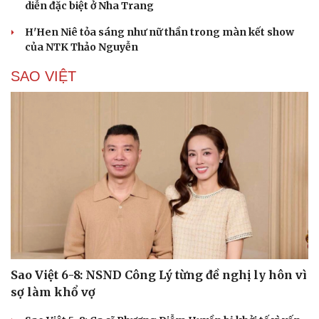
diễn đặc biệt ở Nha Trang
H'Hen Niê tỏa sáng như nữ thần trong màn kết show
của NTK Thảo Nguyễn
SAO VIỆT
Cải chính
Sao Việt 6-8: NSND Công Lý từng đề nghị ly hôn vì
sợ làm khổ vợ