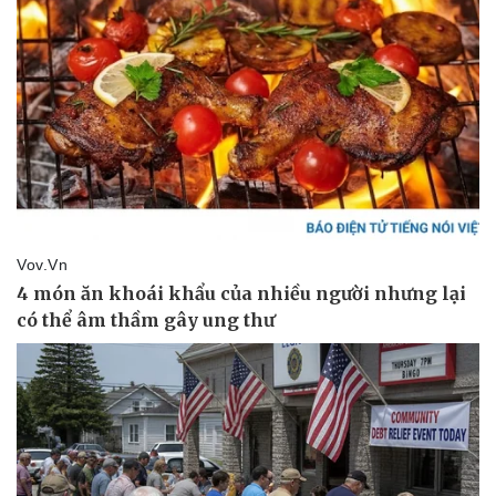
Sức khỏe
Đời sống
Dinh dưỡng - món ngon
Nhà đẹp
Cây thuốc
Blog