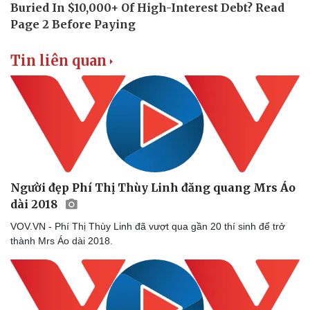
Tin liên quan
Văn hóa
Giải trí
Sân khấu - Điện ảnh
Nghệ sĩ
Văn học
Thời trang
Người đẹp Phí Thị Thùy Linh đăng quang Mrs Áo
Âm nhạc
Sao Việt
dài 2018
Di sản
VOV.VN - Phí Thị Thùy Linh đã vượt qua gần 20 thí sinh để trở
thành Mrs Áo dài 2018.