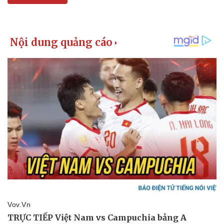
Doanh nghiệp
Công nghệ
Thông tin doanh nghiệp
Sành điệu
Doanh nghiệp 24h
Tin Công nghệ
Doanh nhân
Trải nghiệm
Vì cộng đồng
Chuyển đổi số