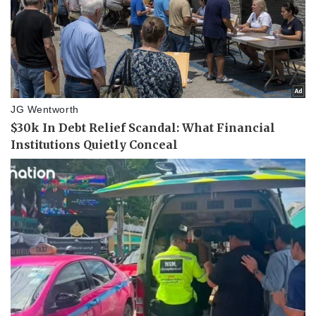
Sản phụ khoa
Tình yêu - Gia đình
Nhi khoa
Nam khoa
Làm đẹp - giảm cân
Phòng mạch online
Ăn sạch sống khỏe