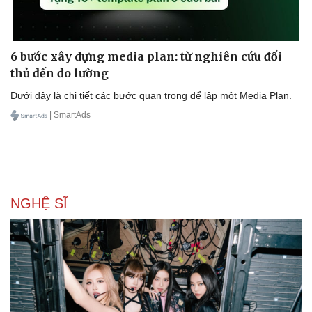
6 bước xây dựng media plan: từ nghiên cứu đối
thủ đến đo lường
Dưới đây là chi tiết các bước quan trọng để lập một Media Plan.
| SmartAds
NGHỆ SĨ
Du lịch
Podcast
Tư vấn
Câu chuyện thời sự
Săn Tour
Đọc truyện đêm khuya