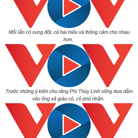
Mỗi lẫn có xung đột, cả hai hiểu và thông cảm cho nhau
hơn.
Trước những ý kiến cho rằng Phí Thùy Linh sống dựa dẫm
vào ông xã giàu có, cô phủ nhận.
Pháp luật
Quân sự - Quốc phòng
Vụ án
Vũ khí
Tin nóng
Việt Nam
Tư vấn luật
Phân tích