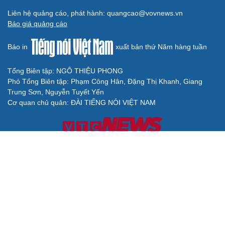
Liên hệ quảng cáo, phát hành: quangcao@vovnews.vn
Báo giá quảng cáo
Báo in
xuất bản thứ Năm hàng tuần
Tổng Biên tập: NGÔ THIỆU PHONG
Phó Tổng Biên tập: Phạm Công Hân, Đặng Thị Khanh, Giang
Trung Sơn, Nguyễn Tuyết Yến
Cơ quan chủ quản: ĐÀI TIẾNG NÓI VIỆT NAM
Không được sao chép lại bất kỳ thông tin nào từ website này khi
chưa có sự đồng ý bằng văn bản của Báo Điện tử Tiếng nói Việt
Nam
Giấy phép số 27/GP-BVHTTDL của Bộ Văn hóa, Thể thao và Du