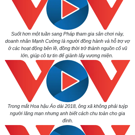
Suốt hơn một tuần sang Pháp tham gia sân chơi này,
Kinh tế
Thị trường
doanh nhân Mạnh Cường là người đồng hành và hỗ trợ vợ
Bất động sản
Giá vàng
ở các hoạt động bên lề, đồng thời trở thành nguồn cổ vũ
Khởi nghiệp
Tiêu dùng
lớn, giúp cô tự tin để giành lấy vương miện.
Tỷ giá
Chứng khoán
Giá cà phê
Trong mắt Hoa hậu Áo dài 2018, ông xã không phải tuýp
người lãng mạn nhưng anh biết cách chu toàn cho gia
đình.