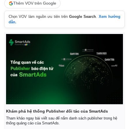
Thêm VOV trên Google
Thể thao
Ô tô - Xe máy
Bóng đá
Ô tô
Chọn VOV làm nguồn ưu tiên trên
Google Search
.
Xem hướng
dẫn.
Lịch thi đấu bóng đá
Xe máy
Thế giới thể thao
Tư vấn
eSports
Hậu trường
Khám phá hệ thống Publisher đối tác của SmartAds
Tham khảo ngay bài viết sau để nắm danh sách publisher trong hệ
thống quảng cáo của SmartAds.