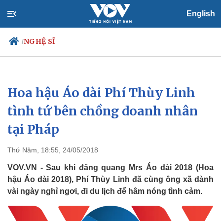
English
NGHỆ SĨ
/
Hoa hậu Áo dài Phí Thùy Linh
Chính trị
Xã hội
Đảng
Tin 24h
tình tứ bên chồng doanh nhân
Tổ chức nhân sự
Dự báo thời tiết
tại Pháp
Quốc hội
Giáo dục
Nhận diện sự thật
Dấu ấn VOV
Việc làm
Thứ Năm, 18:55, 24/05/2018
Biển đảo
VOV.VN - Sau khi đăng quang Mrs Áo dài 2018 (Hoa
hậu Áo dài 2018), Phí Thùy Linh đã cùng ông xã dành
vài ngày nghỉ ngơi, đi du lịch để hâm nóng tình cảm.