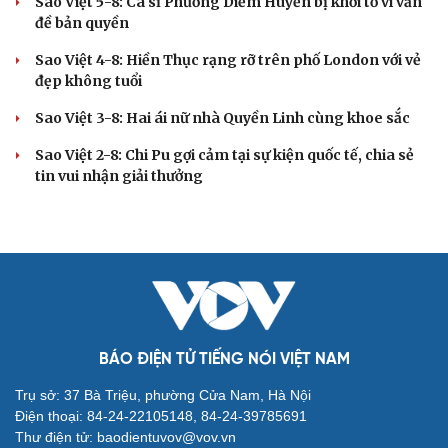
Sao Việt 5-8: Ca sĩ Phương Diễm Huyền bị khởi tố vì vấn
đề bản quyền
Sao Việt 4-8: Hiền Thục rạng rỡ trên phố London với vẻ
đẹp không tuổi
Sao Việt 3-8: Hai ái nữ nhà Quyền Linh cùng khoe sắc
Sao Việt 2-8: Chi Pu gợi cảm tại sự kiện quốc tế, chia sẻ
tin vui nhận giải thưởng
BÁO ĐIỆN TỬ TIẾNG NÓI VIỆT NAM
Trụ sở: 37 Bà Triệu, phường Cửa Nam, Hà Nội
Điện thoại: 84-24-22105148, 84-24-39785691
Thư điện tử: baodientuvov@vov.vn