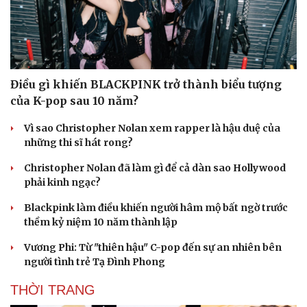
check-in
Cửa sổ tình yêu
Kể chuyện cho bé
Hạt giống tâm hồn
Điều gì khiến BLACKPINK trở thành biểu tượng
của K-pop sau 10 năm?
Vì sao Christopher Nolan xem rapper là hậu duệ của
những thi sĩ hát rong?
Christopher Nolan đã làm gì để cả dàn sao Hollywood
phải kinh ngạc?
Blackpink làm điều khiến người hâm mộ bất ngờ trước
thềm kỷ niệm 10 năm thành lập
Vương Phi: Từ "thiên hậu" C-pop đến sự an nhiên bên
người tình trẻ Tạ Đình Phong
THỜI TRANG