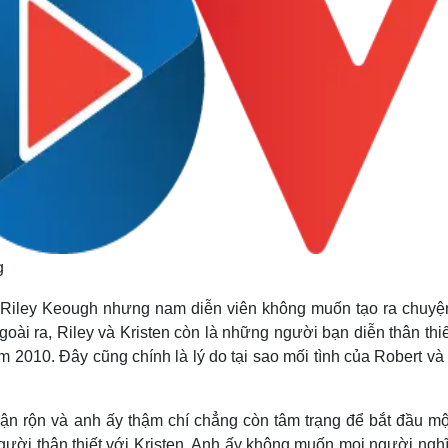
g
i Riley Keough nhưng nam diễn viên không muốn tạo ra chuyện
Ngoài ra, Riley và Kristen còn là những người bạn diễn thân thi
2010. Đây cũng chính là lý do tại sao mối tình của Robert và
t bận rộn và anh ấy thậm chí chẳng còn tâm trạng để bắt đầu m
gười thân thiết với Kristen. Anh ấy không muốn mọi người ngh