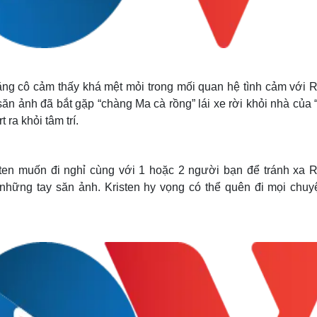
ằng cô cảm thấy khá mệt mỏi trong mối quan hệ tình cảm với R
ăn ảnh đã bắt gặp “chàng Ma cà rồng” lái xe rời khỏi nhà của 
 ra khỏi tâm trí.
en muốn đi nghỉ cùng với 1 hoặc 2 người bạn để tránh xa R
 những tay săn ảnh. Kristen hy vọng có thể quên đi mọi chuy