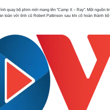
Lịch thi đấu bóng đá
Xe máy
Thế giới thể thao
Tư vấn
trình quay bộ phim mới mang tên “Camp X – Ray”. Một nguồn tin
eSports
V
àn toàn với tình cũ Robert Pattinson sau khi cô hoàn thành bộ
Hậu trường
Văn hóa
Giải trí
D
Sân khấu - Điện ảnh
Nghệ sĩ
Văn học
Thời trang
Âm nhạc
Sao Việt
c
Di sản