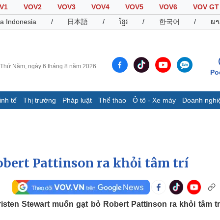
V1
VOV2
VOV3
VOV4
VOV5
VOV6
VOV GT
a Indonesia
/
日本語
/
ខ្មែរ
/
한국어
/
ພາ
Thứ Năm, ngày 6 tháng 8 năm 2026
Po
inh tế
Thị trường
Pháp luật
Thể thao
Ô tô - Xe máy
Doanh nghi
Thế giới
Multimedia
K
Quan sát
Video
B
Cuộc sống đó đây
Ảnh
K
Hồ sơ
E-Magazine
bert Pattinson ra khỏi tâm trí
Infographic
Thể thao
Ô tô - Xe máy
D
sten Stewart muốn gạt bỏ Robert Pattinson ra khỏi tâm tr
Bóng đá
Ô tô
T