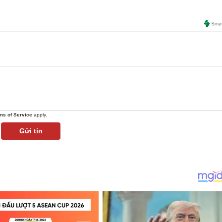
ms of Service
apply.
Gửi tin