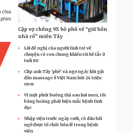
Doanh nghiệp 24h
Tin Công nghệ
Doanh nhân
Trải nghiệm
 chia
ì cộng đồng
Chuyển đổi số
 phim
Cặp vợ chồng 9X bỏ phố về “giữ hồn
u lịch
Podcast
nhà cổ” miền Tây
Tư vấn
Câu chuyện thời sự
Săn Tour
Đọc truyện đêm khuya
Lời đề nghị của người tình trẻ về
heck-in
Cửa sổ tình yêu
chuyện có con chung khiến tôi bế tắc ở
Kể chuyện cho bé
tuổi 80
Hạt giống tâm hồn
Clip anh Tây 'phê' và ngơ ngác khi gội
đầu massage ở Việt Nam hút 24 triệu
view
Vì một phút buông thả sau hơi men, tôi
bàng hoàng phát hiện mắc bệnh tình
dục
Nhập viện trước ngày cưới, cô dâu bất
ngờ được tổ chức hôn lễ trong bệnh
viện