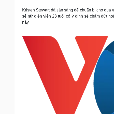
Tin nóng
Việt Nam
Tư vấn luật
Phân tích
Kristen Stewart đã sẵn sàng để chuẩn bị cho quá 
sẻ nữ diễn viên 23 tuổi có ý định sẽ chấm dứt ho
này.
Sức khỏe
Đời sống
Dinh dưỡng - món ngon
Nhà đẹp
Cây thuốc
Blog
Sản phụ khoa
Tình yêu - Gia đình
Nhi khoa
Nam khoa
Làm đẹp - giảm cân
Phòng mạch online
Ăn sạch sống khỏe
Cải chính