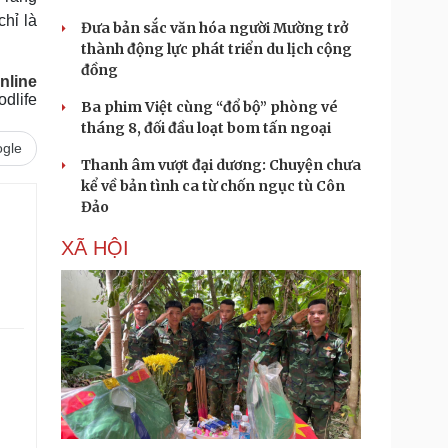
chỉ là
Đưa bản sắc văn hóa người Mường trở
thành động lực phát triển du lịch cộng
đồng
nline
dlife
Ba phim Việt cùng “đổ bộ” phòng vé
tháng 8, đối đầu loạt bom tấn ngoại
gle
Thanh âm vượt đại dương: Chuyện chưa
kể về bản tình ca từ chốn ngục tù Côn
Đảo
XÃ HỘI