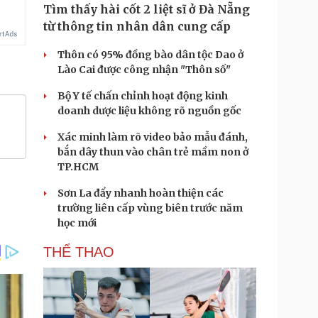
Tìm thấy hài cốt 2 liệt sĩ ở Đà Nẵng
từ thông tin nhân dân cung cấp
Thôn có 95% đồng bào dân tộc Dao ở
Lào Cai được công nhận "Thôn số"
Bộ Y tế chấn chỉnh hoạt động kinh
doanh dược liệu không rõ nguồn gốc
Xác minh làm rõ video bảo mẫu đánh,
bắn dây thun vào chân trẻ mầm non ở
TP.HCM
Sơn La đẩy nhanh hoàn thiện các
trường liên cấp vùng biên trước năm
học mới
THỂ THAO