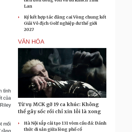
tiến đón dòng vốn và du khách Thái
Lan
Ký kết hợp tác đăng cai Vòng chung kết
Giải Vô địch Golf nghiệp dư thế giới
2027
VĂN HÓA
 tình
ết của
Từ vụ MCK gỡ 19 ca khúc: Không
 Riley
thể gây sốc rồi chỉ xin lỗi là xong
Hà Nội sắp cải tạo 131 vòm cầu đá: Đánh
ột mối
thức di sản giữa lòng phố cổ
ĩ rằng