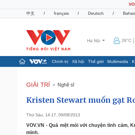
VO
中文
/
français
/
Deutsch
/
Bahas
26°C
Hà Nội
Chính trị
Xã hội
Thế giới
Multimedia
K
Chính trị
Xã hội
Đảng
Tin 24h
GIẢI TRÍ
Nghệ sĩ
Tổ chức nhân sự
Dự báo thời tiết
Quốc hội
Giáo dục
Kristen Stewart muốn gạt Ro
Nhận diện sự thật
Dấu ấn VOV
Việc làm
Biển đảo
Thứ Sáu, 14:17, 09/08/2013
Pháp luật
Quân sự - Quốc phòng
VOV.VN - Quá mệt mỏi với chuyện tình cảm, Kri
Vụ án
Vũ khí
mình.