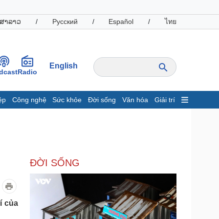
ສາລາວ
/
Русский
/
Español
/
ไทย
English
dcast
Radio
ệp
Công nghệ
Sức khỏe
Đời sống
Văn hóa
Giải trí
inh tế
Thị trường
ất động sản
Giá vàng
hởi nghiệp
Tiêu dùng
Tỷ giá
ĐỜI SỐNG
Chứng khoán
Giá cà phê
oanh nghiệp
Công nghệ
í của
hông tin doanh nghiệp
Sành điệu