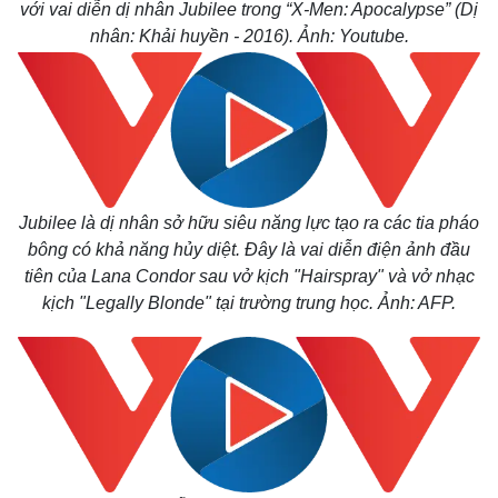
với vai diễn dị nhân Jubilee trong “X-Men: Apocalypse” (Dị
nhân: Khải huyền - 2016). Ảnh: Youtube.
Jubilee là dị nhân sở hữu siêu năng lực tạo ra các tia pháo
bông có khả năng hủy diệt. Đây là vai diễn điện ảnh đầu
tiên của Lana Condor sau vở kịch "Hairspray" và vở nhạc
kịch "Legally Blonde" tại trường trung học. Ảnh: AFP.
Thế giới
Multimedia
Quan sát
Video
Cuộc sống đó đây
Ảnh
Hồ sơ
E-Magazine
Infographic