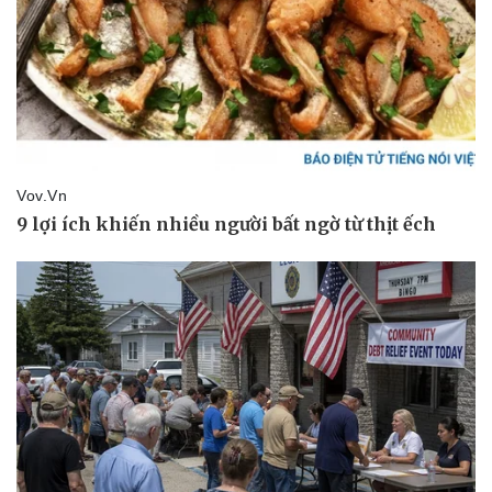
Doanh nghiệp 24h
Tin Công nghệ
Doanh nhân
Trải nghiệm
Vì cộng đồng
Chuyển đổi số