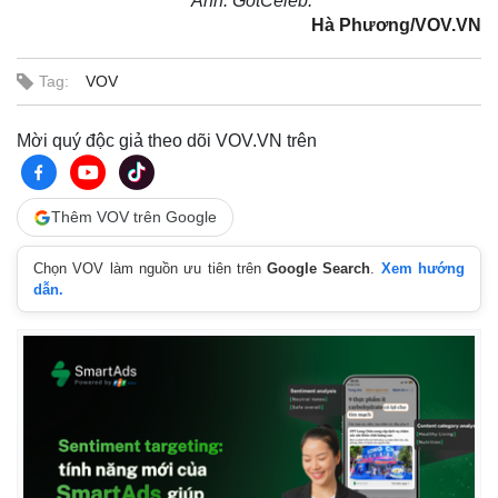
Ảnh: GotCeleb.
Hà Phương/VOV.VN
Tag:
VOV
Mời quý độc giả theo dõi VOV.VN trên
Thêm VOV trên Google
Chọn VOV làm nguồn ưu tiên trên
Google Search
.
Xem hướng
dẫn.
Thể thao
Ô tô - Xe máy
Bóng đá
Ô tô
Lịch thi đấu bóng đá
Xe máy
Thế giới thể thao
Tư vấn
eSports
Hậu trường