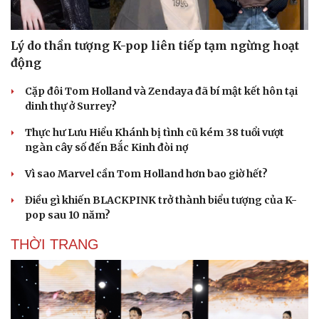
Săn Tour
Đọc truyện đêm khuya
check-in
Cửa sổ tình yêu
Kể chuyện cho bé
Lý do thần tượng K-pop liên tiếp tạm ngừng hoạt
Hạt giống tâm hồn
động
Cặp đôi Tom Holland và Zendaya đã bí mật kết hôn tại
dinh thự ở Surrey?
Thực hư Lưu Hiểu Khánh bị tình cũ kém 38 tuổi vượt
ngàn cây số đến Bắc Kinh đòi nợ
Vì sao Marvel cần Tom Holland hơn bao giờ hết?
Điều gì khiến BLACKPINK trở thành biểu tượng của K-
pop sau 10 năm?
THỜI TRANG