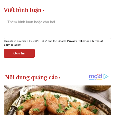
Viết bình luận
This site is protected by reCAPTCHA and the Google
Privacy Policy
and
Terms of
Service
apply.
Gửi tin
Doanh nghiệp
Công nghệ
Thông tin doanh nghiệp
Sành điệu