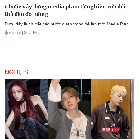
6 bước xây dựng media plan: từ nghiên cứu đối
thủ đến đo lường
Dưới đây là chi tiết các bước quan trọng để lập một Media Plan.
| SmartAds
NGHỆ SĨ
Du lịch
Podcast
Tư vấn
Câu chuyện thời sự