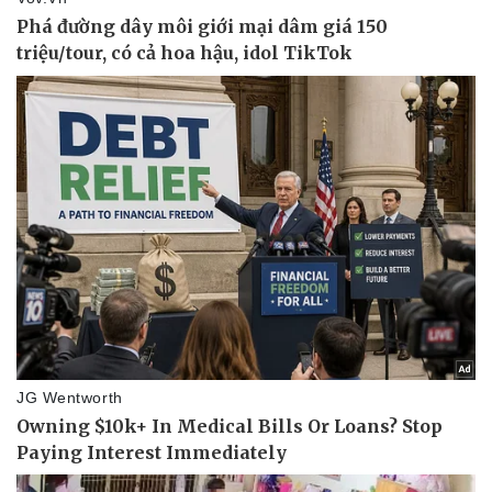
Sức khỏe
Đời sống
Dinh dưỡng - món ngon
Nhà đẹp
Cây thuốc
Blog
Sản phụ khoa
Tình yêu - Gia đình
Nhi khoa
Nam khoa
Làm đẹp - giảm cân
Phòng mạch online
Ăn sạch sống khỏe