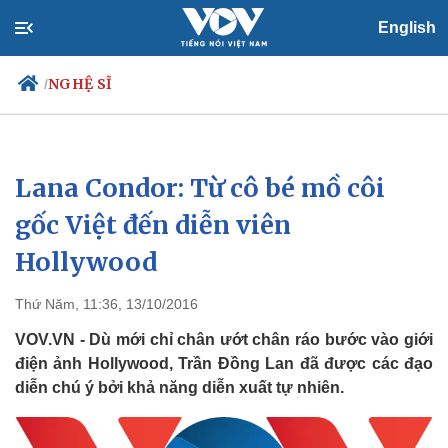
English
NGHỆ SĨ
/
Lana Condor: Từ cô bé mồ côi
Chính trị
Xã hội
Đảng
Tin 24h
gốc Việt đến diễn viên
Tổ chức nhân sự
Dự báo thời tiết
Hollywood
Quốc hội
Giáo dục
Nhận diện sự thật
Dấu ấn VOV
Việc làm
Thứ Năm, 11:36, 13/10/2016
Biển đảo
VOV.VN - Dù mới chỉ chân ướt chân ráo bước vào giới
điện ảnh Hollywood, Trần Đồng Lan đã được các đạo
diễn chú ý bởi khả năng diễn xuất tự nhiên.