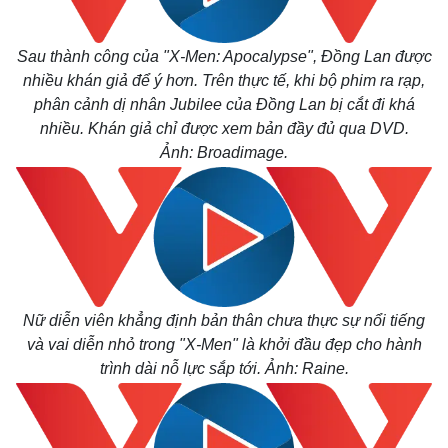
Sau thành công của "
X-Men: Apocalypse", Đồng Lan
được
nhiều khán giả để ý hơn. Trên thực tế, khi bộ phim ra rạp,
phân cảnh dị nhân
Jubilee của Đồng Lan bị cắt đi khá
nhiều. Khán giả chỉ được xem bản đầy đủ qua DVD.
Ảnh: Broadimage.
Pháp luật
Quân sự - Quốc phòng
Vụ án
Vũ khí
Tin nóng
Việt Nam
Tư vấn luật
Phân tích
Nữ diễn viên khẳng định bản thân chưa thực sự nổi tiếng
và vai diễn nhỏ trong "
X-Men"
là khởi đầu đẹp cho hành
trình dài nỗ lực sắp tới. Ảnh: Raine.