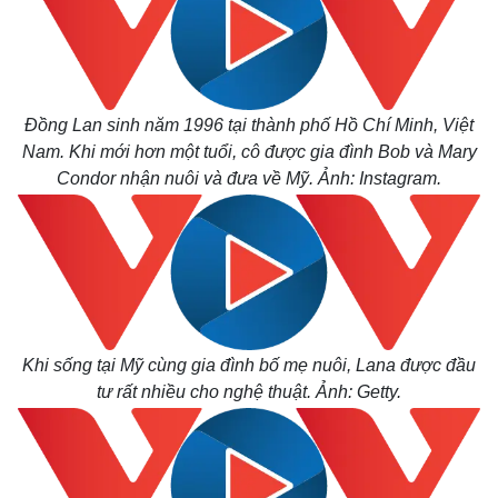
Kinh tế
Thị trường
Bất động sản
Giá vàng
Khởi nghiệp
Tiêu dùng
Tỷ giá
Đồng Lan sinh năm 1996 tại thành phố Hồ Chí Minh, Việt
Chứng khoán
Giá cà phê
Nam. Khi mới hơn một tuổi, cô được gia đình Bob và Mary
Condor nhận nuôi và đưa về Mỹ. Ảnh: Instagram.
Khi sống tại Mỹ cùng gia đình bố mẹ nuôi, Lana được đầu
tư rất nhiều cho nghệ thuật. Ảnh: Getty.