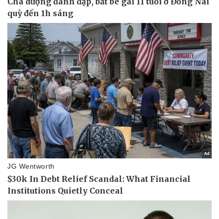
Thể thao
Ô tô - Xe máy
Bóng đá
Ô tô
Lịch thi đấu bóng đá
Xe máy
Thế giới thể thao
Tư vấn
eSports
Hậu trường