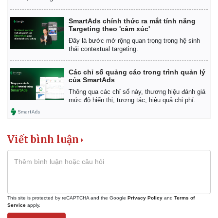
SmartAds chính thức ra mắt tính năng
Pháp luật
Quân sự - Quốc phòng
Targeting theo 'cảm xúc'
Vụ án
Vũ khí
Đây là bước mở rộng quan trọng trong hệ sinh
Tin nóng
Việt Nam
thái contextual targeting.
Tư vấn luật
Phân tích
Các chỉ số quảng cáo trong trình quản lý
của SmartAds
Thông qua các chỉ số này, thương hiệu đánh giá
mức độ hiển thị, tương tác, hiệu quả chi phí.
Viết bình luận
This site is protected by reCAPTCHA and the Google
Privacy Policy
and
Terms of
Service
apply.