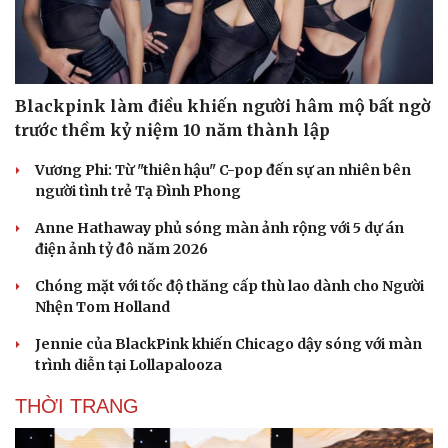
Du lịch
Podcast
Blackpink làm điều khiến người hâm mộ bất ngờ
Tư vấn
Câu chuyện thời sự
trước thềm kỷ niệm 10 năm thành lập
Săn Tour
Đọc truyện đêm khuya
check-in
Cửa sổ tình yêu
Vương Phi: Từ "thiên hậu" C-pop đến sự an nhiên bên
Kể chuyện cho bé
người tình trẻ Tạ Đình Phong
Hạt giống tâm hồn
Anne Hathaway phủ sóng màn ảnh rộng với 5 dự án
điện ảnh tỷ đô năm 2026
Chóng mặt với tốc độ thăng cấp thù lao dành cho Người
Nhện Tom Holland
Jennie của BlackPink khiến Chicago dậy sóng với màn
trình diễn tại Lollapalooza
THỜI TRANG