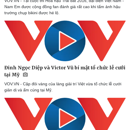
VOV.VN - Tại cuộc thi Hoa hậu Trái đất 2016, đại diện Việt Nam -
Nam Em được cộng đồng fan đánh giá rất cao khi tấm ảnh hậu
trường chụp bikini được hé lộ.
Đinh Ngọc Diệp và Victor Vũ bí mật tổ chức lễ cưới
tại Mỹ
VOV.VN - Cặp đôi vàng của làng giải trí Việt vừa tổ chức lễ cưới
giản dị và ấm cúng tại Mỹ.