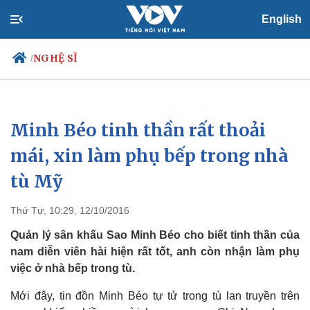
English
NGHỆ SĨ
/
Minh Béo tinh thần rất thoải
Chính trị
Xã hội
Đảng
Tin 24h
mái, xin làm phụ bếp trong nhà
Tổ chức nhân sự
Dự báo thời tiết
tù Mỹ
Quốc hội
Giáo dục
Nhận diện sự thật
Dấu ấn VOV
Việc làm
Thứ Tư, 10:29, 12/10/2016
Biển đảo
Quản lý sân khấu Sao Minh Béo cho biết tinh thần của
nam diễn viên hài hiện rất tốt, anh còn nhận làm phụ
việc ở nhà bếp trong tù.
Mới đây, tin đồn Minh Béo tự tử trong tù lan truyền trên