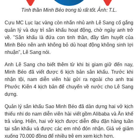
Tinh thần Minh Béo trong tù rất tốt. Ảnh: T.L.
Cựu MC Lục lạc vàng còn nhắn nhủ anh Lê Sang cố gắng
quản lý và duy trì sân khấu hoạt động, chờ ngày anh trở
về. "Sân khấu là đứa con tinh thần, đầy tâm huyết của
Minh Béo nên anh không bỏ dù hoạt động không sinh lợi
nhuận", Lê Sang nói.
Anh Lê Sang cho biết thêm từ khi bị giam giữ đến nay,
Minh Béo đã viết được 6 kịch bản sân khấu. Trước khi
nhận tội, nam diễn viên hài gửi ra ngoài cho anh trai
Phước Kiên 4 kịch bản để chuyển về nước cho Lê Sang
dựng.
Thế giới
Multimedia
Quan sát
Video
Quản lý sân khấu Sao Minh Béo đã dàn dựng hai vở kịch
Cuộc sống đó đây
Ảnh
thiếu nhi do nam diễn viên hài viết gồm Alibaba và Ăn khế
Hồ sơ
E-Magazine
trả vàng. Hiện, hai vở kịch được diễn đều đặn hàng tuần
Infographic
tại sân khấu và được các em nhỏ đón nhận. Giá vé giảm
xuống 70.000 đồng để nhiều trẻ em xem kịch hơn.