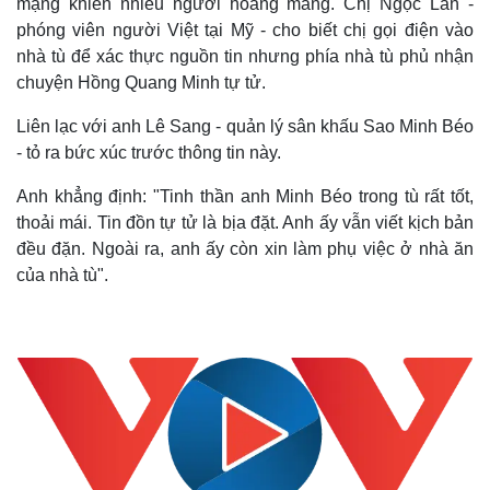
mạng khiến nhiều người hoang mang. Chị Ngọc Lan -
phóng viên người Việt tại Mỹ - cho biết chị gọi điện vào
nhà tù để xác thực nguồn tin nhưng phía nhà tù phủ nhận
chuyện Hồng Quang Minh tự tử.
Liên lạc với anh Lê Sang - quản lý sân khấu Sao Minh Béo
- tỏ ra bức xúc trước thông tin này.
Anh khẳng định: "Tinh thần anh Minh Béo trong tù rất tốt,
thoải mái. Tin đồn tự tử là bịa đặt. Anh ấy vẫn viết kịch bản
đều đặn. Ngoài ra, anh ấy còn xin làm phụ việc ở nhà ăn
của nhà tù".