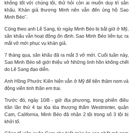
không tốt với chúng tôi, thử hỏi còn ai muốn duy trì sân
khấu. Khán giả thương Minh nên vẫn đến ủng hộ Sao
Minh Béo".
Cũng theo anh Lê Sang, từ ngày Minh Béo bị bắt giữ ở Mỹ,
sân khấu vẫn hoạt động ổn định. Sao Minh Béo liên tục ra
mắt vở mới phục vụ khán giả.
7 tháng qua, sân khấu đã ra mắt 3 vở mới. Cuối tuần này,
Sao Minh Béo sẽ giới thiệu vở Những linh hồn không chết
do Lê Sang đạo diễn.
Anh Hồng Phước Kiên hiện vẫn ở Mỹ để tiện thăm nom và
động viên tinh thần em trai.
Trước đó, ngày 10/8 - giờ địa phương, trong phiên điều
trần lần thứ 4 tại tòa tòa thượng thẩm Westminter, quận
Cam, California, Minh Béo đã nhận 2 tội trong số 3 tội bị
Kinh tế
Thị trường
khởi tố.
Bất động sản
Giá vàng
Khởi nghiệp
Tiêu dùng