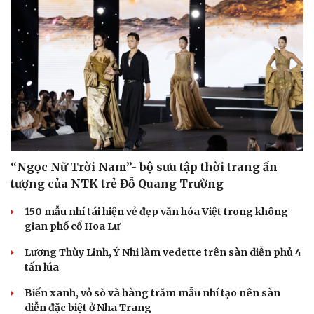
“Ngọc Nữ Trời Nam”- bộ sưu tập thời trang ấn
tượng của NTK trẻ Đỗ Quang Trường
150 mẫu nhí tái hiện vẻ đẹp văn hóa Việt trong không
gian phố cổ Hoa Lư
Lương Thùy Linh, Ý Nhi làm vedette trên sàn diễn phủ 4
tấn lúa
Biển xanh, vỏ sò và hàng trăm mẫu nhí tạo nên sàn
diễn đặc biệt ở Nha Trang