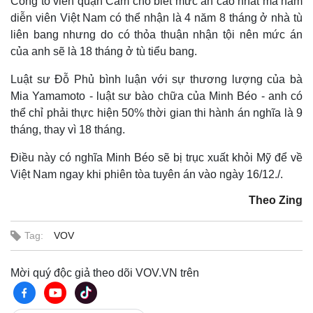
Công tố viên quận Cam cho biết mức án cao nhất mà nam
Tỷ giá
diễn viên Việt Nam có thể nhận là 4 năm 8 tháng ở nhà tù
Chứng khoán
liên bang nhưng do có thỏa thuận nhận tội nên mức án
Giá cà phê
của anh sẽ là 18 tháng ở tù tiểu bang.
Luật sư Đỗ Phủ bình luận với sự thương lượng của bà
Mia Yamamoto - luật sư bào chữa của Minh Béo - anh có
thể chỉ phải thực hiện 50% thời gian thi hành án nghĩa là 9
tháng, thay vì 18 tháng.
Điều này có nghĩa Minh Béo sẽ bị trục xuất khỏi Mỹ để về
Việt Nam ngay khi phiên tòa tuyên án vào ngày 16/12./.
Theo Zing
Tag:
VOV
Mời quý độc giả theo dõi VOV.VN trên