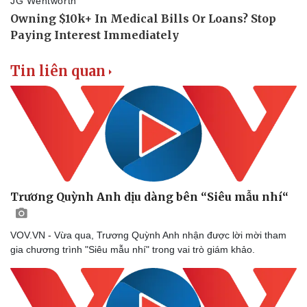
Tin liên quan
Trương Quỳnh Anh dịu dàng bên “Siêu mẫu nhí“
Sức khỏe
Đời sống
Dinh dưỡng - món ngon
Nhà đẹp
VOV.VN - Vừa qua, Trương Quỳnh Anh nhận được lời mời tham
Cây thuốc
Blog
gia chương trình "Siêu mẫu nhí" trong vai trò giám khảo.
Sản phụ khoa
Tình yêu - Gia đình
Nhi khoa
Nam khoa
Làm đẹp - giảm cân