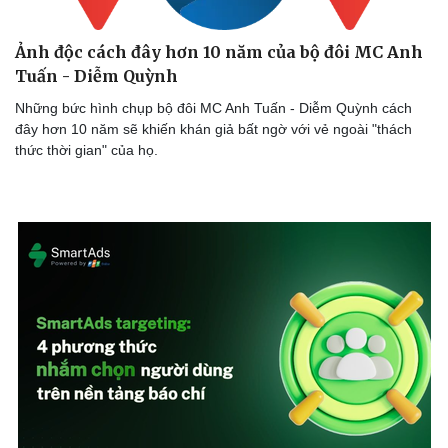
Văn hóa
Giải trí
Sân khấu - Điện ảnh
Nghệ sĩ
Ảnh độc cách đây hơn 10 năm của bộ đôi MC Anh
Văn học
Thời trang
Tuấn - Diễm Quỳnh
Âm nhạc
Sao Việt
Di sản
Những bức hình chụp bộ đôi MC Anh Tuấn - Diễm Quỳnh cách
đây hơn 10 năm sẽ khiến khán giả bất ngờ với vẻ ngoài "thách
thức thời gian" của họ.