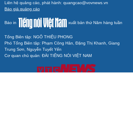
Liên hệ quảng cáo, phát hành: quangcao@vovnews.vn
Báo giá quảng cáo
Báo in
xuất bản thứ Năm hàng tuần
Tổng Biên tập: NGÔ THIỆU PHONG
Phó Tổng Biên tập: Phạm Công Hân, Đặng Thị Khanh, Giang
Trung Sơn, Nguyễn Tuyết Yến
Cơ quan chủ quản: ĐÀI TIẾNG NÓI VIỆT NAM
Không được sao chép lại bất kỳ thông tin nào từ website này khi
chưa có sự đồng ý bằng văn bản của Báo Điện tử Tiếng nói Việt
Nam
Giấy phép số 27/GP-BVHTTDL của Bộ Văn hóa, Thể thao và Du