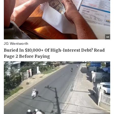
Doanh nghiệp
Công nghệ
Thông tin doanh nghiệp
Sành điệu
Doanh nghiệp 24h
Tin Công nghệ
Doanh nhân
Trải nghiệm
Vì cộng đồng
Chuyển đổi số