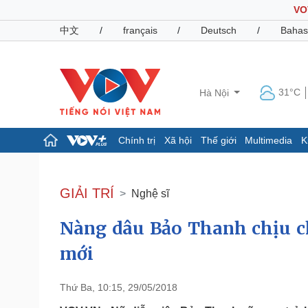
VO
中文
/
français
/
Deutsch
/
Bahas
31°C
Hà Nội
Chính trị
Xã hội
Thế giới
Multimedia
K
Chính trị
Xã hội
Đảng
Tin 24h
GIẢI TRÍ
Nghệ sĩ
Tổ chức nhân sự
Dự báo thời tiết
Quốc hội
Giáo dục
Nàng dâu Bảo Thanh chịu ch
Nhận diện sự thật
Dấu ấn VOV
Việc làm
mới
Biển đảo
Pháp luật
Quân sự - Quốc phòng
Thứ Ba, 10:15, 29/05/2018
Vụ án
Vũ khí