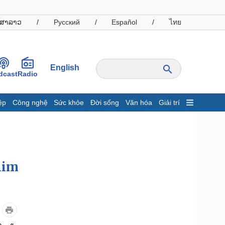
ສາລາວ
/
Русский
/
Español
/
ไทย
English
dcast
Radio
ệp
Công nghệ
Sức khỏe
Đời sống
Văn hóa
Giải trí
inh tế
Thị trường
ất động sản
Giá vàng
hởi nghiệp
Tiêu dùng
Tỷ giá
him
Chứng khoán
Giá cà phê
oanh nghiệp
Công nghệ
hông tin doanh nghiệp
Sành điệu