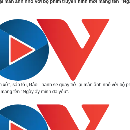
lại màn ảnh nhỏ với bộ phim truyền hình mới mang tên "Ng
Lịch thi đấu bóng đá
Xe máy
Thế giới thể thao
Tư vấn
eSports
V
Hậu trường
Văn hóa
Giải trí
D
Sân khấu - Điện ảnh
Nghệ sĩ
Văn học
Thời trang
Âm nhạc
Sao Việt
c
Di sản
xử", sắp tới, Bảo Thanh sẽ quay trở lại màn ảnh nhỏ với bộ p
 mang tên "Ngày ấy mình đã yêu".