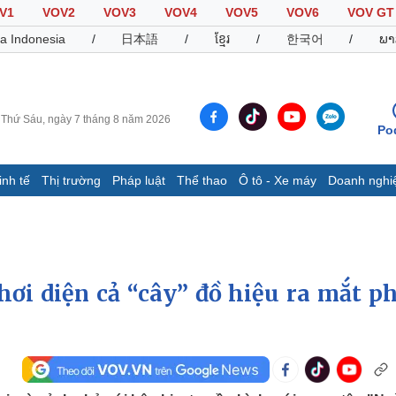
V1
VOV2
VOV3
VOV4
VOV5
VOV6
VOV GT
a Indonesia
/
日本語
/
ខ្មែរ
/
한국어
/
ພາ
Thứ Sáu, ngày 7 tháng 8 năm 2026
Po
inh tế
Thị trường
Pháp luật
Thể thao
Ô tô - Xe máy
Doanh nghi
Thế giới
Multimedia
K
Quan sát
Video
B
Cuộc sống đó đây
Ảnh
K
Hồ sơ
E-Magazine
ơi diện cả “cây” đồ hiệu ra mắt p
Infographic
Thể thao
Ô tô - Xe máy
D
Bóng đá
Ô tô
T