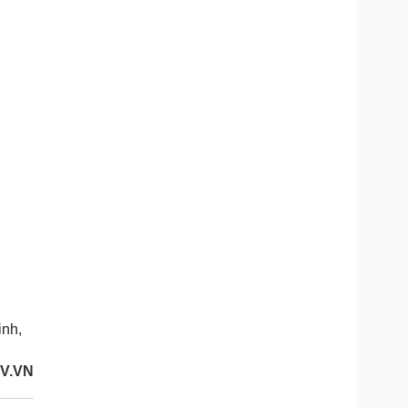
inh,
OV.VN