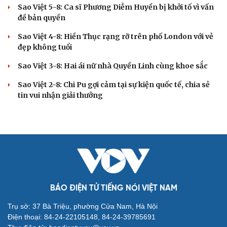
Cải chính
Sao Việt 6-8: NSND Công Lý từng đề nghị ly hôn vì
sợ làm khổ vợ
Sao Việt 5-8: Ca sĩ Phương Diễm Huyền bị khởi tố vì vấn
đề bản quyền
Sao Việt 4-8: Hiền Thục rạng rỡ trên phố London với vẻ
đẹp không tuổi
Sao Việt 3-8: Hai ái nữ nhà Quyền Linh cùng khoe sắc
Sao Việt 2-8: Chi Pu gợi cảm tại sự kiện quốc tế, chia sẻ
tin vui nhận giải thưởng