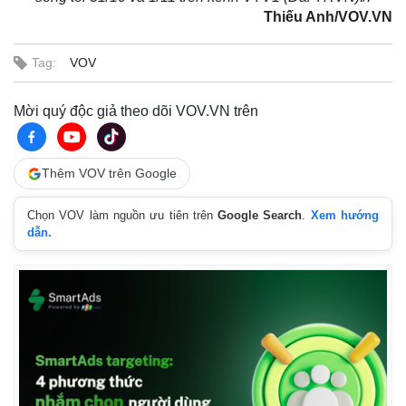
Thiếu Anh/VOV.VN
Tag:
VOV
Kinh tế
Thị trường
Bất động sản
Giá vàng
Khởi nghiệp
Tiêu dùng
Mời quý độc giả theo dõi VOV.VN trên
Tỷ giá
Chứng khoán
Giá cà phê
Thêm VOV trên Google
Chọn VOV làm nguồn ưu tiên trên
Google Search
.
Xem hướng
dẫn.