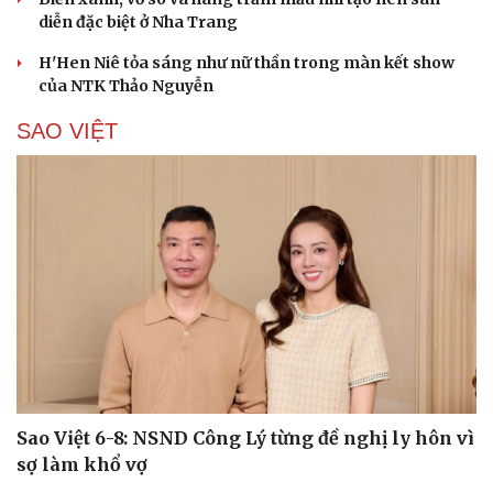
“Ngọc Nữ Trời Nam”- bộ sưu tập thời trang ấn
tượng của NTK trẻ Đỗ Quang Trường
150 mẫu nhí tái hiện vẻ đẹp văn hóa Việt trong không
gian phố cổ Hoa Lư
Lương Thùy Linh, Ý Nhi làm vedette trên sàn diễn phủ 4
tấn lúa
Biển xanh, vỏ sò và hàng trăm mẫu nhí tạo nên sàn
diễn đặc biệt ở Nha Trang
H'Hen Niê tỏa sáng như nữ thần trong màn kết show
của NTK Thảo Nguyễn
SAO VIỆT