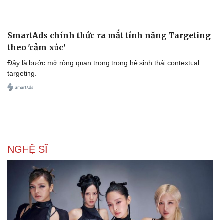
Văn hóa
Giải trí
Sân khấu - Điện ảnh
Nghệ sĩ
Văn học
Thời trang
Âm nhạc
Sao Việt
SmartAds chính thức ra mắt tính năng Targeting
Di sản
theo 'cảm xúc'
Đây là bước mở rộng quan trọng trong hệ sinh thái contextual
targeting.