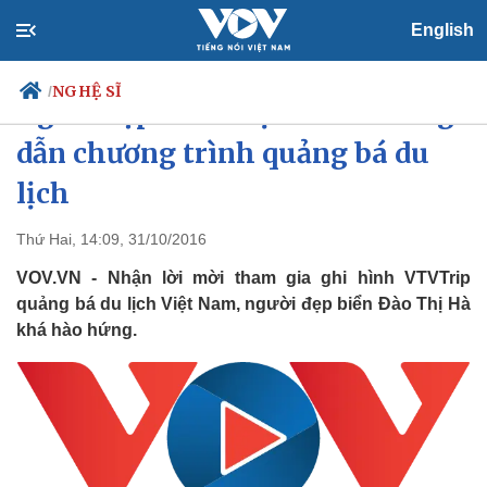
English
NGHỆ SĨ
/
Người đẹp Đào Thị Hà hào hứng
dẫn chương trình quảng bá du
lịch
Chính trị
Xã hội
Đảng
Tin 24h
Thứ Hai, 14:09, 31/10/2016
Tổ chức nhân sự
Dự báo thời tiết
VOV.VN - Nhận lời mời tham gia ghi hình VTVTrip
Quốc hội
Giáo dục
Nhận diện sự thật
Dấu ấn VOV
quảng bá du lịch Việt Nam, người đẹp biển Đào Thị Hà
Việc làm
khá hào hứng.
Biển đảo