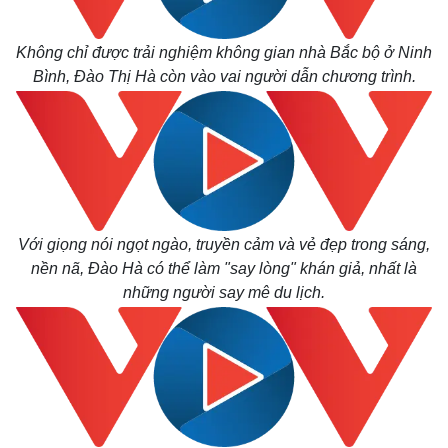
Không chỉ được trải nghiệm không gian nhà Bắc bộ ở Ninh
Bình, Đào Thị Hà còn vào vai người dẫn chương trình.
Thế giới
Multimedia
Quan sát
Video
Cuộc sống đó đây
Ảnh
Hồ sơ
E-Magazine
Infographic
Với giọng nói ngọt ngào, truyền cảm và vẻ đẹp trong sáng,
nền nã, Đào Hà có thể làm "say lòng" khán giả, nhất là
những người say mê du lịch.