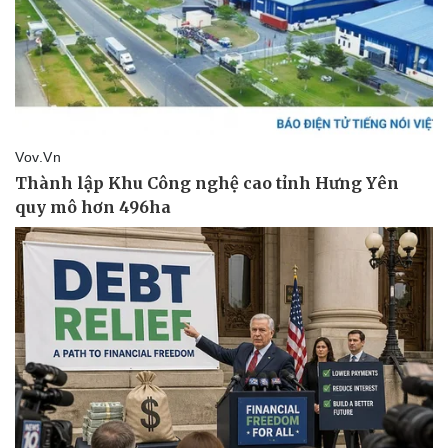
Thể thao
Ô tô - Xe máy
Bóng đá
Ô tô
Lịch thi đấu bóng đá
Xe máy
Thế giới thể thao
Tư vấn