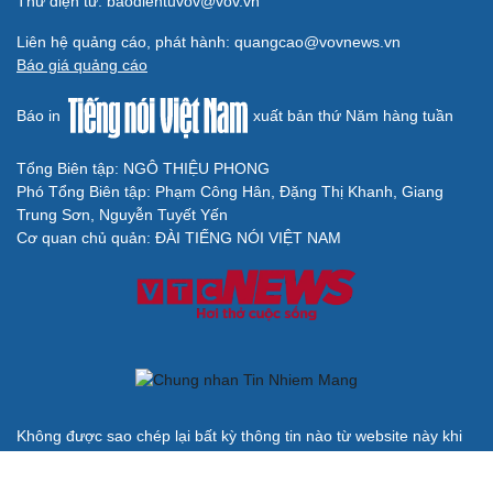
BÁO ĐIỆN TỬ TIẾNG NÓI VIỆT NAM
Trụ sở: 37 Bà Triệu, phường Cửa Nam, Hà Nội
Điện thoại: 84-24-22105148, 84-24-39785691
Thư điện tử: baodientuvov@vov.vn
Liên hệ quảng cáo, phát hành: quangcao@vovnews.vn
Báo giá quảng cáo
Báo in
xuất bản thứ Năm hàng tuần
Tổng Biên tập: NGÔ THIỆU PHONG
Phó Tổng Biên tập: Phạm Công Hân, Đặng Thị Khanh, Giang
Trung Sơn, Nguyễn Tuyết Yến
Cơ quan chủ quản: ĐÀI TIẾNG NÓI VIỆT NAM