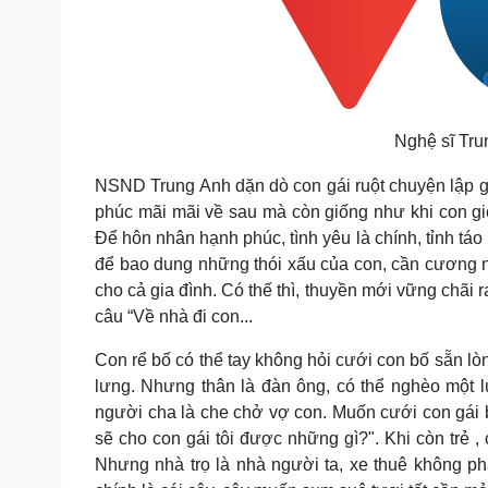
Nghệ sĩ Tru
NSND Trung Anh dặn dò con gái ruột chuyện lập g
phúc mãi mãi về sau mà còn giống như khi con gio
Để hôn nhân hạnh phúc, tình yêu là chính, tỉnh táo
để bao dung những thói xấu của con, cần cương n
cho cả gia đình. Có thế thì, thuyền mới vững chãi 
câu “Về nhà đi con...
Con rể bố có thể tay không hỏi cưới con bố sẵn lò
lưng. Nhưng thân là đàn ông, có thể nghèo một 
người cha là che chở vợ con. Muốn cưới con gái b
sẽ cho con gái tôi được những gì?". Khi còn trẻ , 
Nhưng nhà trọ là nhà người ta, xe thuê không phả