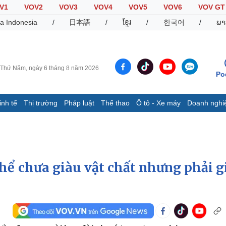
V1
VOV2
VOV3
VOV4
VOV5
VOV6
VOV GT
a Indonesia
/
日本語
/
ខ្មែរ
/
한국어
/
ພາ
Thứ Năm, ngày 6 tháng 8 năm 2026
Po
inh tế
Thị trường
Pháp luật
Thể thao
Ô tô - Xe máy
Doanh nghi
Thế giới
Multimedia
K
Quan sát
Video
B
Cuộc sống đó đây
Ảnh
K
Hồ sơ
E-Magazine
hể chưa giàu vật chất nhưng phải g
Infographic
Thể thao
Ô tô - Xe máy
D
Bóng đá
Ô tô
T