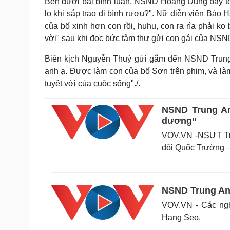
Bên dưới bài bình luận, NSND Hoàng Dũng bày tỏ 
lo khi sắp trao đi bình rượu?". Nữ diễn viên Bảo 
của bố xinh hơn con rồi, huhu, con ra rìa phải k
vời" sau khi đọc bức tâm thư gửi con gái của NSN
Biên kịch Nguyễn Thuỷ gửi gắm đến NSND Trung 
anh ạ. Được làm con của bố Sơn trên phim, và là
tuyệt vời của cuộc sống"./.
NSND Trung An
dương“
VOV.VN -NSƯT Tru
đôi Quốc Trường 
NSND Trung Anh
VOV.VN - Các nghệ
Hang Seo.