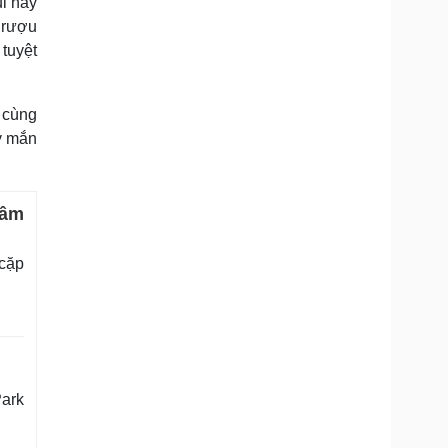
i hay
i rượu
tuyệt
 cùng
y mắn
 âm
 cặp
Park