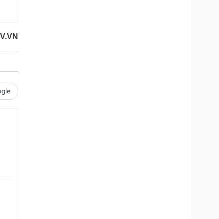
OV.VN
gle
.