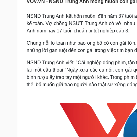
VOV.VN - NSND Trung Anh mong muốn con gái t
Tin nóng
Việt Nam
Tư vấn luật
Phân tích
NSND Trung Anh kết hôn muộn, đến năm 37 tuổi an
kế toán. Vợ chồng NSƯT Trung Anh có với nhau một
Anh năm nay 17 tuổi, chuẩn bị tốt nghiệp cấp 3.
Sức khỏe
Đời sống
Dinh dưỡng - món ngon
Nhà đẹp
Chung nỗi lo toan như bao ông bố có con gái lớn,
Cây thuốc
Blog
những lời gan ruột đến con gái trong việc tìm bạn 
Sản phụ khoa
Tình yêu - Gia đình
Nhi khoa
NSND Trung Anh viết: "Cái nghiệp đóng phim, tận 
Nam khoa
lại một câu thoại “Ngày xưa các cụ nói, con gái 
Làm đẹp - giảm cân
bình rượu ấy trao tay một người khác. Trong phim 
Phòng mạch online
thế, bố muốn gửi trao người nào thật sự xứng đáng
Ăn sạch sống khỏe
Cải chính