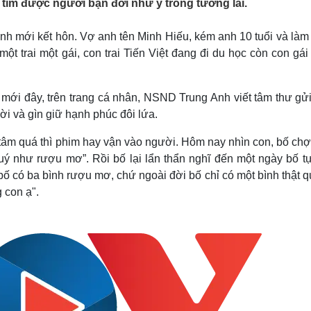
ìm được người bạn đời như ý trong tương lai.
Lịch thi đấu bóng đá
Xe máy
Thế giới thể thao
Tư vấn
h mới kết hôn. Vợ anh tên Minh Hiếu, kém anh 10 tuổi và làm
eSports
V
Hậu trường
 trai một gái, con trai Tiến Việt đang đi du học còn con gái
Văn hóa
Giải trí
D
Sân khấu - Điện ảnh
Nghệ sĩ
 mới đây, trên trang cá nhân, NSND Trung Anh viết tâm thư gử
Văn học
Thời trang
đời và gìn giữ hạnh phúc đôi lứa.
Âm nhạc
Sao Việt
c
Di sản
tâm quá thì phim hay vận vào người. Hôm nay nhìn con, bố chợ
quý như rượu mơ”. Rồi bố lại lẩn thẩn nghĩ đến một ngày bố t
bố có ba bình rượu mơ, chứ ngoài đời bố chỉ có một bình thật q
 con ạ".