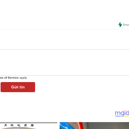
ms of Service
apply.
Gửi tin