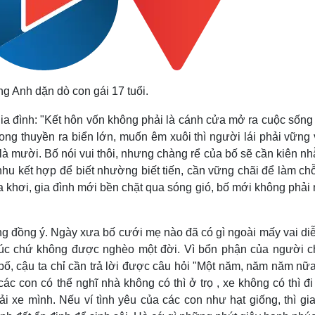
ng Anh dặn dò con gái 17 tuổi.
ia đình: "Kết hôn vốn không phải là cánh cửa mở ra cuộc sống
ng thuyền ra biển lớn, muốn êm xuôi thì người lái phải vững 
 là mười. Bố nói vui thôi, nhưng chàng rể của bố sẽ cần kiên n
hu kết hợp để biết nhường biết tiến, cần vững chãi để làm ch
ra khơi, gia đình mới bền chặt qua sóng gió, bố mới không phải 
ng đồng ý. Ngày xưa bố cưới mẹ nào đã có gì ngoài mấy vai di
lúc chứ không được nghèo một đời. Vì bổn phận của người c
ố, cậu ta chỉ cần trả lời được câu hỏi "Một năm, năm năm nữa
các con có thể nghĩ nhà không có thì ở trọ , xe không có thì đi
i xe mình. Nếu ví tình yêu của các con như hạt giống, thì gia