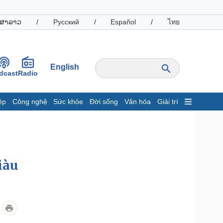
ສາລາວ
/
Русский
/
Español
/
ไทย
English
dcast
Radio
ệp
Công nghệ
Sức khỏe
Đời sống
Văn hóa
Giải trí
inh tế
Thị trường
ất động sản
Giá vàng
hởi nghiệp
Tiêu dùng
Tỷ giá
iàu
Chứng khoán
Giá cà phê
oanh nghiệp
Công nghệ
hông tin doanh nghiệp
Sành điệu