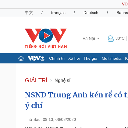
VO
中文
/
français
/
Deutsch
/
Bahas
30°C
Hà Nội
Chính trị
Xã hội
Thế giới
Multimedia
K
Chính trị
Xã hội
Đảng
Tin 24h
GIẢI TRÍ
Nghệ sĩ
Tổ chức nhân sự
Dự báo thời tiết
Quốc hội
Giáo dục
NSND Trung Anh kén rể có t
Nhận diện sự thật
Dấu ấn VOV
Việc làm
ý chí
Biển đảo
Pháp luật
Quân sự - Quốc phòng
Thứ Sáu, 09:13, 06/03/2020
Vụ án
Vũ khí