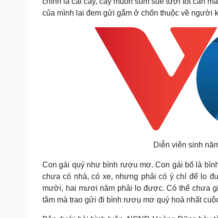
chính là cái cây, cây muốn sum suê tươi tốt cần m
của mình lại đem gửi gắm ở chốn thuộc về người 
Diễn viên sinh nă
Con gái quý như bình rượu mơ. Con gái bố là bình
chưa có nhà, có xe, nhưng phải có ý chí để lo 
mười, hai mươi năm phải lo được. Có thể chưa già
tâm mà trao gửi đi bình rươụ mơ quý hoá nhất cuộc