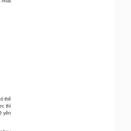
c nhất
ó thể
c thì
ẽ yên