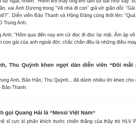
sự ngạc nhiên: "Hiếm khi thấy ông em tâm sự dài như vậy. Vu
Hân, vai Ánh Dương trong "Về nhà đi con" giả vờ giận dỗi: "Gá
o bố?". Diễn viên Bảo Thanh và Hồng Đăng cùng thốt lên: "Quá 
D Trung Anh.
Anh: "Hôm qua đến nay em cứ đọc đi đọc lại mãi. Ấm áp vô
m con gái của anh ngoài đời, chắc chắn đều là những điều ma
h, Thu Quỳnh khen ngợi dàn diễn viên “Đôi mắt
ng Anh, Bảo Hân, Thu Quỳnh... đã dành nhiều lời khen cho
– Bảo Thanh.
 gọi Quang Hải là “Messi Việt Nam“
 sĩ cực kì phấn khích trước chiến thắng của thầy trò HLV 