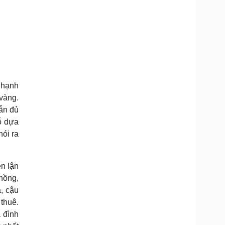
 hạnh
vàng.
hẫn đủ
ỗ dựa
nói ra
ễn lận
hồng,
, cậu
 thuê.
 đình