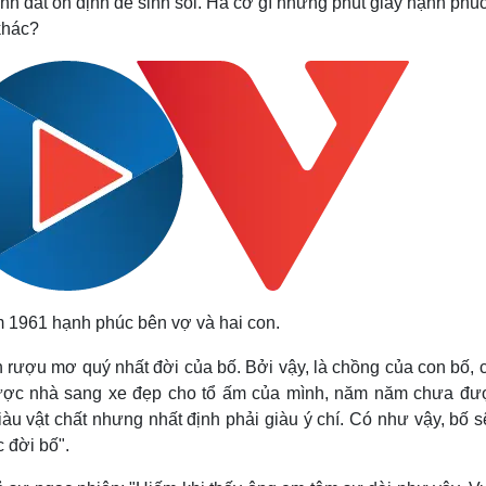
ảnh đất ổn định để sinh sôi. Hà cớ gì những phút giây hạnh phú
khác?
m 1961 hạnh phúc bên vợ và hai con.
 rượu mơ quý nhất đời của bố. Bởi vậy, là chồng của con bố, c
được nhà sang xe đẹp cho tổ ấm của mình, năm năm chưa đượ
u vật chất nhưng nhất định phải giàu ý chí. Có như vậy, bố s
 đời bố".