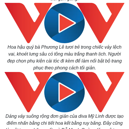
Hoa hậu quý bà Phương Lê tươi trẻ trong chiếc váy lệch
vai, khoét lưng sâu có tông màu trắng thanh lịch. Người
đẹp chọn phụ kiện cài tóc đi kèm để làm nổi bật bộ trang
Kinh tế
Thị trường
phục theo phong cách tối giản.
Bất động sản
Giá vàng
Khởi nghiệp
Tiêu dùng
Tỷ giá
Chứng khoán
Giá cà phê
Dáng váy suông rộng đơn giản của diva Mỹ Linh được tạo
điểm nhấn bằng chi tiết hoa kết bằng ruy băng. Đây cũng