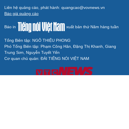
Liên hệ quảng cáo, phát hành: quangcao@vovnews.vn
Báo giá quảng cáo
Báo in
xuất bản thứ Năm hàng tuần
Tổng Biên tập: NGÔ THIỆU PHONG
Phó Tổng Biên tập: Phạm Công Hân, Đặng Thị Khanh, Giang
Trung Sơn, Nguyễn Tuyết Yến
Cơ quan chủ quản: ĐÀI TIẾNG NÓI VIỆT NAM
Không được sao chép lại bất kỳ thông tin nào từ website này khi
chưa có sự đồng ý bằng văn bản của Báo Điện tử Tiếng nói Việt
Nam
Giấy phép số 27/GP-BVHTTDL của Bộ Văn hóa, Thể thao và Du