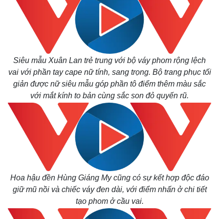
Siêu mẫu Xuân Lan trẻ trung với bộ váy phom rộng lệch
vai với phần tay cape nữ tính, sang trọng. Bộ trang phục tối
giản được nữ siêu mẫu góp phần tô điểm thêm màu sắc
với mắt kính to bản cùng sắc son đỏ quyến rũ.
Thế giới
Multimedia
Quan sát
Video
Cuộc sống đó đây
Ảnh
Hồ sơ
E-Magazine
Infographic
Hoa hậu đền Hùng Giáng My cũng có sự kết hợp độc đáo
giữ mũ nồi và chiếc váy đen dài, với điểm nhấn ở chi tiết
tạo phom ở cầu vai.