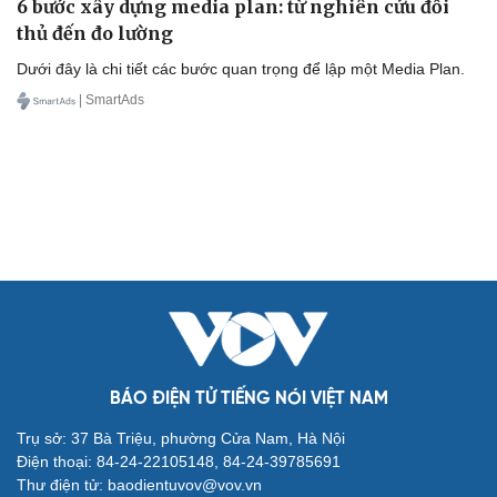
6 bước xây dựng media plan: từ nghiên cứu đối
thủ đến đo lường
Dưới đây là chi tiết các bước quan trọng để lập một Media Plan.
| SmartAds
BÁO ĐIỆN TỬ TIẾNG NÓI VIỆT NAM
Trụ sở: 37 Bà Triệu, phường Cửa Nam, Hà Nội
Điện thoại: 84-24-22105148, 84-24-39785691
Thư điện tử: baodientuvov@vov.vn