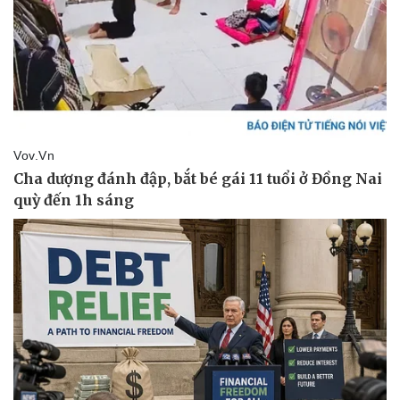
Văn hóa
Giải trí
Sân khấu - Điện ảnh
Nghệ sĩ
Văn học
Thời trang
Âm nhạc
Sao Việt
Di sản