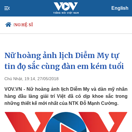
English
NGHỆ SĨ
/
Nữ hoàng ảnh lịch Diễm My tự
Chính trị
Xã hội
Đảng
Tin 24h
tin đọ sắc cùng đàn em kém tuổi
Tổ chức nhân sự
Dự báo thời tiết
Quốc hội
Giáo dục
Chủ Nhật, 19:14, 27/05/2018
Nhận diện sự thật
Dấu ấn VOV
Việc làm
VOV.VN - Nữ hoàng ảnh lịch Diễm My và dàn mỹ nhân
Biển đảo
hàng đầu làng giải trí Việt đã có dịp khoe sắc trong
những thiết kế mới nhất của NTK Đỗ Mạnh Cường.