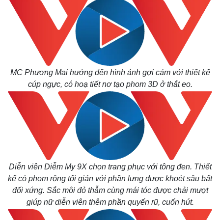
MC Phương Mai hướng đến hình ảnh gợi cảm với thiết kế
cúp ngực, có hoạ tiết nơ tạo phom 3D ở thắt eo.
Thể thao
Ô tô - Xe máy
Bóng đá
Ô tô
Lịch thi đấu bóng đá
Xe máy
Thế giới thể thao
Tư vấn
eSports
Hậu trường
Diễn viên Diễm My 9X chọn trang phục với tông đen. Thiết
kế có phom rộng tối giản với phần lưng được khoét sâu bất
đối xứng. Sắc môi đỏ thẫm cùng mái tóc được chải mượt
giúp nữ diễn viên thêm phần quyến rũ, cuốn hút.