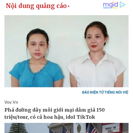
Sức khỏe
Đời sống
Dinh dưỡng - món ngon
Nhà đẹp
Cây thuốc
Blog
Sản phụ khoa
Tình yêu - Gia đình
Nhi khoa
Nam khoa
Làm đẹp - giảm cân
Phòng mạch online
Ăn sạch sống khỏe