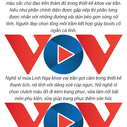
màu sắc chủ đạo trên thảm đỏ trong thiết kế khoe vai trần.
Nếu như phần chính diện được gấp nếp thì phần lưng
được nhấn với những đường vải dún bèo gợn sóng nữ
tính. Người đẹp chọn tông môi trầm kết hợp giày boots cổ
ngắn cá tính.
Pháp luật
Quân sự - Quốc phòng
Vụ án
Vũ khí
Nghệ sĩ múa Linh Nga khoe vai trần gợi cảm trong thiết kế
Tin nóng
Việt Nam
thanh lịch, nữ tính với dáng xoè cúp ngực. Nữ nghệ sĩ
Tư vấn luật
Phân tích
chọn clutch màu đỏ đi kèm trang phục, vừa làm nổi bật
món phụ kiện, vừa giúp trang phục thêm sức hút.