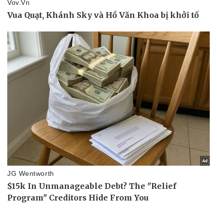
Du lịch
Podcast
Tư vấn
Câu chuyện thời sự
Săn Tour
Đọc truyện đêm khuya
check-in
Cửa sổ tình yêu
Kể chuyện cho bé
Hạt giống tâm hồn