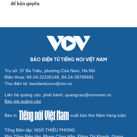
đề bản quyền
BÁO ĐIỆN TỬ TIẾNG NÓI VIỆT NAM
Trụ sở: 37 Bà Triệu, phường Cửa Nam, Hà Nội
Điện thoại: 84-24-22105148, 84-24-39785691
Thư điện tử: baodientuvov@vov.vn
Liên hệ quảng cáo, phát hành: quangcao@vovnews.vn
Báo giá quảng cáo
Báo in
xuất bản thứ Năm hàng tuần
Tổng Biên tập: NGÔ THIỆU PHONG
Phó Tổng Biên tập: Phạm Công Hân, Đặng Thị Khanh, Giang