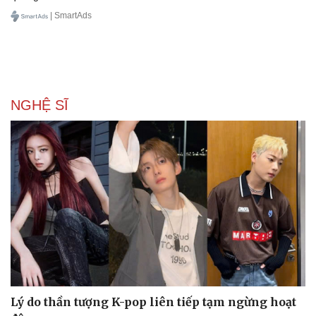
| SmartAds
Văn hóa
Giải trí
Sân khấu - Điện ảnh
Nghệ sĩ
Văn học
Thời trang
Âm nhạc
Sao Việt
NGHỆ SĨ
Di sản
Lý do thần tượng K-pop liên tiếp tạm ngừng hoạt