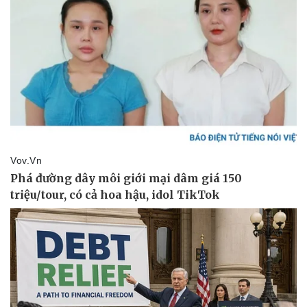
Pháp luật
Quân sự - Quốc phòng
Vụ án
Vũ khí
Tin nóng
Việt Nam
Tư vấn luật
Phân tích