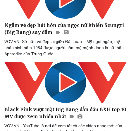
Ngắm vẻ đẹp hút hồn của ngọc nữ khiến Seungri
(Big Bang) say đắm
VOV.VN -Sở hữu vẻ đẹp lai giữa Đài Loan – Mỹ ngọt ngào, mỹ
Sức khỏe
Đời sống
nhân sinh năm 1984 được người hâm mộ mệnh danh là nữ thần
Dinh dưỡng - món ngon
Nhà đẹp
Aphrodite của Trung Quốc.
Cây thuốc
Blog
Sản phụ khoa
Tình yêu - Gia đình
Nhi khoa
Nam khoa
Làm đẹp - giảm cân
Phòng mạch online
Ăn sạch sống khỏe
Black Pink vượt mặt Big Bang dẫn đầu BXH top 10
MV được xem nhiều nhất
VOV.VN - YouTube là nơi để xem tất cả các video nhạc mới của