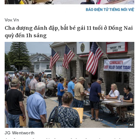
Thể thao
Ô tô - Xe máy
Bóng đá
Ô tô
Lịch thi đấu bóng đá
Xe máy
Thế giới thể thao
Tư vấn
eSports
Hậu trường