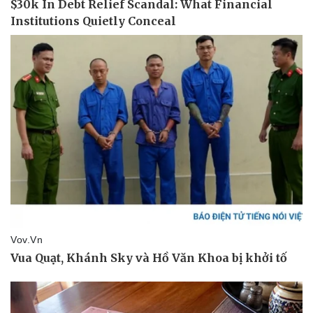
Doanh nghiệp
Công nghệ
Thông tin doanh nghiệp
Sành điệu
Doanh nghiệp 24h
Tin Công nghệ
Doanh nhân
Trải nghiệm
Vì cộng đồng
Chuyển đổi số