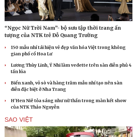
Kể chuyện cho bé
Hạt giống tâm hồn
“Ngọc Nữ Trời Nam”- bộ sưu tập thời trang ấn
tượng của NTK trẻ Đỗ Quang Trường
150 mẫu nhí tái hiện vẻ đẹp văn hóa Việt trong không
gian phố cổ Hoa Lư
Lương Thùy Linh, Ý Nhi làm vedette trên sàn diễn phủ 4
tấn lúa
Biển xanh, vỏ sò và hàng trăm mẫu nhí tạo nên sàn
diễn đặc biệt ở Nha Trang
H'Hen Niê tỏa sáng như nữ thần trong màn kết show
của NTK Thảo Nguyễn
SAO VIỆT