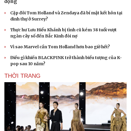
động
Cặp đôi Tom Holland và Zendaya đã bí mật kết hôn tại
dinh thự ở Surrey?
Thực hư Lưu Hiểu Khánh bị tình cũ kém 38 tuổi vượt
ngàn cây số đến Bắc Kinh đòi nợ
Vì sao Marvel cần Tom Holland hơn bao giờ hết?
Điều gì khiến BLACKPINK trở thành biểu tượng của K-
pop sau 10 năm?
THỜI TRANG
Du lịch
Podcast
Tư vấn
Câu chuyện thời sự
Săn Tour
Đọc truyện đêm khuya
check-in
Cửa sổ tình yêu