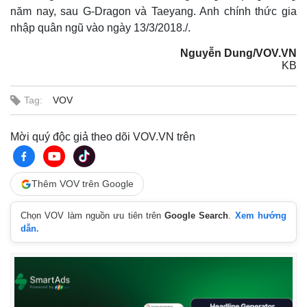
năm nay, sau G-Dragon và Taeyang. Anh chính thức gia
nhập quân ngũ vào ngày 13/3/2018./.
Thế giới
Multimedia
Nguyễn Dung/VOV.VN
Quan sát
Video
KB
Cuộc sống đó đây
Ảnh
Hồ sơ
E-Magazine
Tag:
VOV
Infographic
Mời quý độc giả theo dõi VOV.VN trên
Thêm VOV trên Google
Chọn VOV làm nguồn ưu tiên trên
Google Search
.
Xem hướng
dẫn.