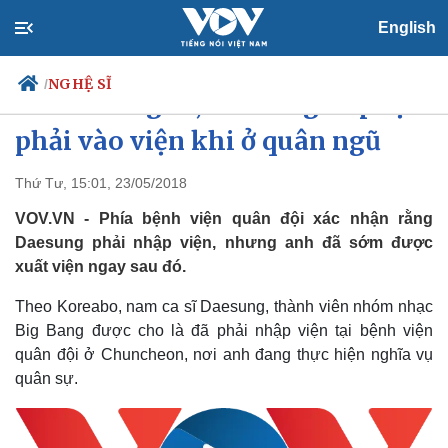
English
NGHỆ SĨ
/
Sau G-Dragon, Daesung tiếp tục
phải vào viện khi ở quân ngũ
Thứ Tư, 15:01, 23/05/2018
Chính trị
Xã hội
Đảng
Tin 24h
VOV.VN - Phía bệnh viện quân đội xác nhận rằng
Tổ chức nhân sự
Dự báo thời tiết
Daesung phải nhập viện, nhưng anh đã sớm được
Quốc hội
Giáo dục
xuất viện ngay sau đó.
Nhận diện sự thật
Dấu ấn VOV
Việc làm
Theo Koreabo, nam ca sĩ Daesung, thành viên nhóm nhạc
Biển đảo
Big Bang được cho là đã phải nhập viện tại bệnh viện
quân đội ở Chuncheon, nơi anh đang thực hiện nghĩa vụ
quân sự.