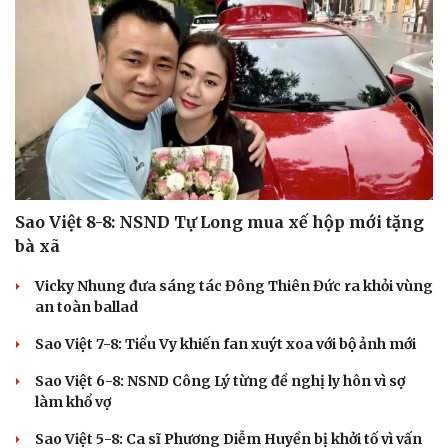
Cải chính
Sao Việt 8-8: NSND Tự Long mua xế hộp mới tặng
bà xã
Vicky Nhung đưa sáng tác Đông Thiên Đức ra khỏi vùng
an toàn ballad
Sao Việt 7-8: Tiểu Vy khiến fan xuýt xoa với bộ ảnh mới
Sao Việt 6-8: NSND Công Lý từng đề nghị ly hôn vì sợ
làm khổ vợ
Sao Việt 5-8: Ca sĩ Phương Diễm Huyền bị khởi tố vì vấn