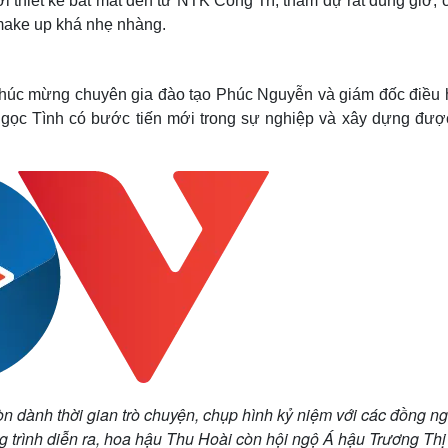
i thiết kế bắt mắt đến từ NTK Công Trí, tham dự rất đúng giờ, 
ù make up khá nhẹ nhàng.
 chúc mừng chuyên gia đào tạo Phúc Nguyễn và giám đốc điều 
gọc Tình có bước tiến mới trong sự nghiệp và xây dựng đượ
 dành thời gian trò chuyện, chụp hình kỷ niệm với các đồng ng
 trình diễn ra, hoa hậu Thu Hoài còn hội ngộ Á hậu Trương Thị