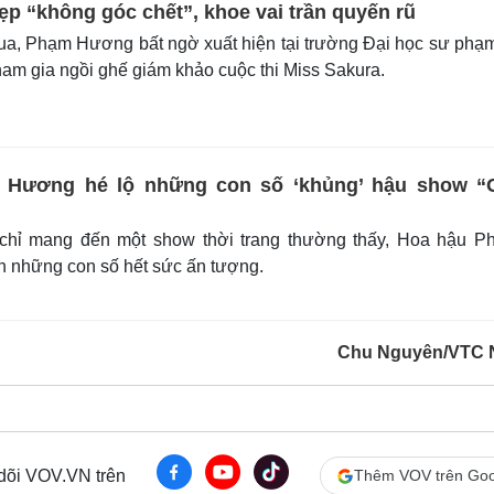
 “không góc chết”, khoe vai trần quyến rũ
a, Phạm Hương bất ngờ xuất hiện tại trường Đại học sư phạ
am gia ngồi ghế giám khảo cuộc thi Miss Sakura.
Hương hé lộ những con số ‘khủng’ hậu show “G
hỉ mang đến một show thời trang thường thấy, Hoa hậu P
 những con số hết sức ấn tượng.
Chu Nguyên/VTC 
 dõi VOV.VN trên
Thêm VOV trên Goo