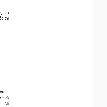
Doanh nghiệp 24h
Tin Công nghệ
Doanh nhân
Trải nghiệm
ng lên
ì cộng đồng
Chuyển đổi số
c thi
u lịch
Podcast
Tư vấn
Câu chuyện thời sự
Săn Tour
Đọc truyện đêm khuya
heck-in
Cửa sổ tình yêu
Kể chuyện cho bé
Hạt giống tâm hồn
am.
ớc và
, Ali