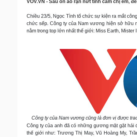
VOV.VN - Sau ồn ào rạn nứt tình cảm chị em, đ
Tin nóng
Việt Nam
Tư vấn luật
Phân tích
Chiều 23/5, Ngọc Tình tổ chức sự kiện ra mắt công
chức sếp. Công ty của Nam vương hiện sở hữu nhi
nằm trong top lớn nhất thế giới: Miss Earth, Mister 
Sức khỏe
Đời sống
Dinh dưỡng - món ngon
Nhà đẹp
Cây thuốc
Blog
Sản phụ khoa
Tình yêu - Gia đình
Nhi khoa
Nam khoa
Làm đẹp - giảm cân
Phòng mạch online
Ăn sạch sống khỏe
Cải chính
Công ty của Nam vương cũng là đơn vị được trao 
Công ty của anh đã có những gương mặt gặt hái 
thế giới như: Trương Thị May, Vũ Hoàng My, Tr