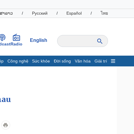
ສາລາວ
/
Русский
/
Español
/
ไทย
English
dcast
Radio
ệp
Công nghệ
Sức khỏe
Đời sống
Văn hóa
Giải trí
inh tế
Thị trường
ất động sản
Giá vàng
hởi nghiệp
Tiêu dùng
Tỷ giá
hau
Chứng khoán
Giá cà phê
oanh nghiệp
Công nghệ
hông tin doanh nghiệp
Sành điệu