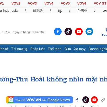
V1
VOV2
VOV3
VOV4
VOV5
VOV6
VOV GT
a Indonesia
/
日本語
/
ខ្មែរ
/
한국어
/
ພາ
Thứ Sáu, ngày 7 tháng 8 năm 2026
Po
inh tế
Thị trường
Pháp luật
Thể thao
Ô tô - Xe máy
Doanh nghi
Thế giới
Multimedia
K
Quan sát
Video
B
Cuộc sống đó đây
Ảnh
K
Hồ sơ
E-Magazine
Hương-Thu Hoài không nhìn mặt n
Infographic
Thể thao
Ô tô - Xe máy
D
Bóng đá
Ô tô
T