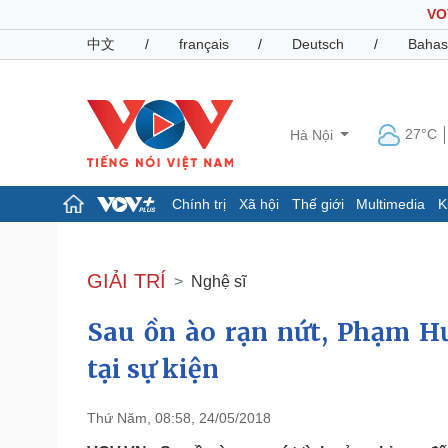
VO
中文
/
français
/
Deutsch
/
Bahas
27°C
Hà Nội
Chính trị
Xã hội
Thế giới
Multimedia
K
Chính trị
Xã hội
Đảng
Tin 24h
GIẢI TRÍ
Nghệ sĩ
Tổ chức nhân sự
Dự báo thời tiết
Quốc hội
Giáo dục
Sau ồn ào rạn nứt, Phạm 
Nhận diện sự thật
Dấu ấn VOV
Việc làm
tại sự kiện
Biển đảo
Pháp luật
Quân sự - Quốc phòng
Thứ Năm, 08:58, 24/05/2018
Vụ án
Vũ khí