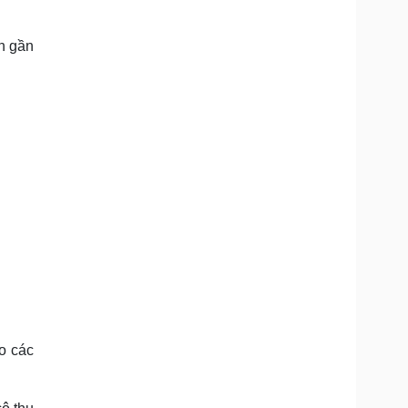
h gần
o các