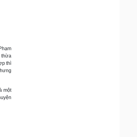
 Phạm
 thừa
p thì
 nhưng
à một
chuyện