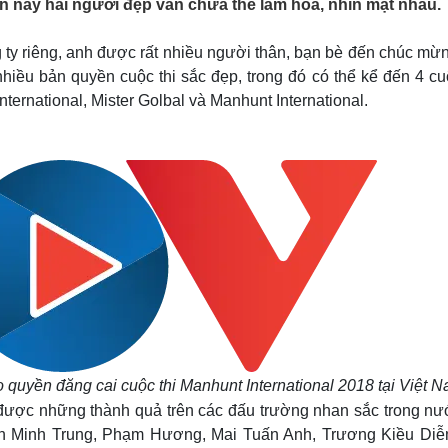
ến nay hai người đẹp vẫn chưa thể làm hoà, nhìn mặt nhau.
Lịch thi đấu bóng đá
Xe máy
Thế giới thể thao
Tư vấn
 ty riêng, anh được rất nhiều người thân, bạn bè đến chúc mừ
eSports
V
Hậu trường
ều bản quyền cuộc thi sắc đẹp, trong đó có thể kể đến 4 cuộ
International, Mister Golbal và Manhunt International.
Văn hóa
Giải trí
D
Sân khấu - Điện ảnh
Nghệ sĩ
Văn học
Thời trang
Âm nhạc
Sao Việt
c
Di sản
quyền đăng cai cuộc thi Manhunt International 2018 tại Việt N
được những thành quả trên các đấu trường nhan sắc trong nư
ần Minh Trung, Phạm Hương, Mai Tuấn Anh, Trương Kiều Diễm