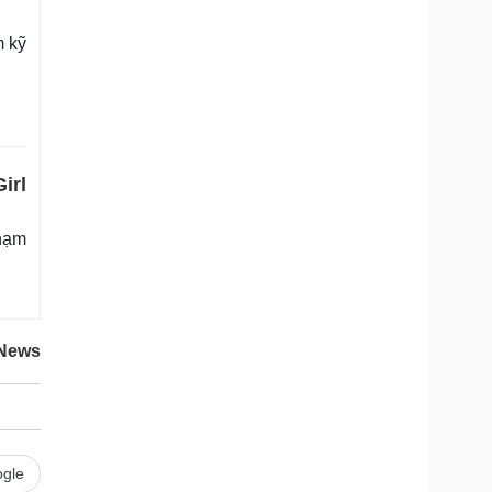
m kỹ
irl
hạm
News
gle