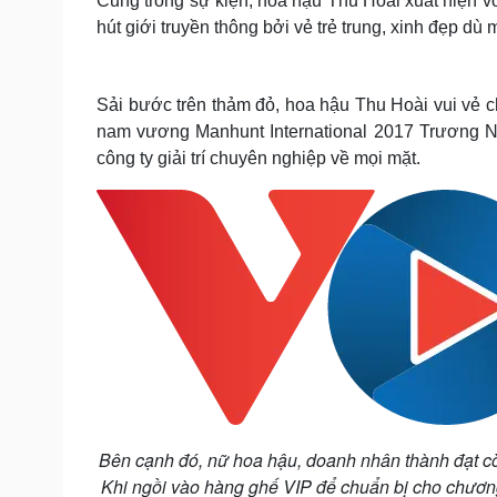
Cũng trong sự kiện, hoa hậu Thu Hoài xuất hiện vớ
hút giới truyền thông bởi vẻ trẻ trung, xinh đẹp d
Sải bước trên thảm đỏ, hoa hậu Thu Hoài vui vẻ
nam vương Manhunt International 2017 Trương N
công ty giải trí chuyên nghiệp về mọi mặt.
Bên cạnh đó, nữ hoa hậu, doanh nhân thành đạt còn
Khi ngồi vào hàng ghế VIP để chuẩn bị cho chương