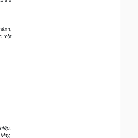
cô thu
hành,
c một
hiệp.
 May,