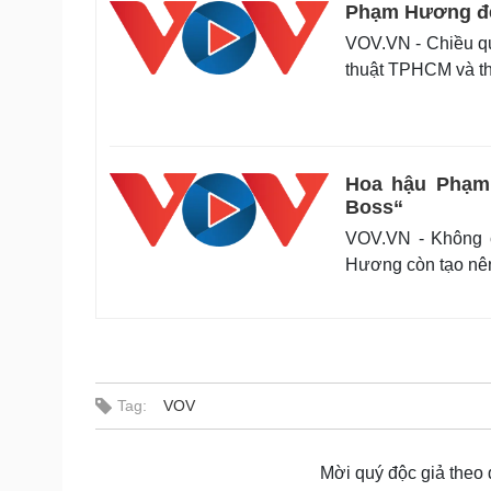
Phạm Hương đẹp
VOV.VN - Chiều qu
thuật TPHCM và th
Hoa hậu Phạm 
Boss“
VOV.VN - Không c
Hương còn tạo nên
Tag:
VOV
Mời quý độc giả theo