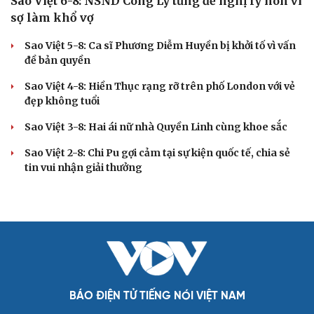
Sao Việt 6-8: NSND Công Lý từng đề nghị ly hôn vì
sợ làm khổ vợ
Sao Việt 5-8: Ca sĩ Phương Diễm Huyền bị khởi tố vì vấn
đề bản quyền
Sao Việt 4-8: Hiền Thục rạng rỡ trên phố London với vẻ
đẹp không tuổi
Sao Việt 3-8: Hai ái nữ nhà Quyền Linh cùng khoe sắc
Sao Việt 2-8: Chi Pu gợi cảm tại sự kiện quốc tế, chia sẻ
tin vui nhận giải thưởng
BÁO ĐIỆN TỬ TIẾNG NÓI VIỆT NAM