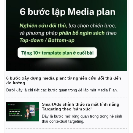
Pháp luật
Quân sự - Quốc phòng
Vụ án
Vũ khí
Tin nóng
Việt Nam
Tư vấn luật
Phân tích
6 bước xây dựng media plan: từ nghiên cứu đối thủ đến
đo lường
Dưới đây là chi tiết các bước quan trọng để lập một Media Plan.
SmartAds chính thức ra mắt tính năng
Targeting theo 'cảm xúc'
Đây là bước mở rộng quan trọng trong hệ sinh
thái contextual targeting.