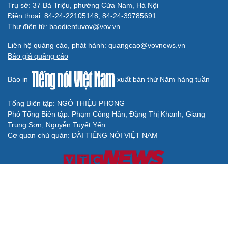
Trụ sở: 37 Bà Triệu, phường Cửa Nam, Hà Nội
Điện thoại: 84-24-22105148, 84-24-39785691
Thư điện tử: baodientuvov@vov.vn
Liên hệ quảng cáo, phát hành: quangcao@vovnews.vn
Báo giá quảng cáo
Báo in
xuất bản thứ Năm hàng tuần
Tổng Biên tập: NGÔ THIỆU PHONG
Phó Tổng Biên tập: Phạm Công Hân, Đặng Thị Khanh, Giang
Trung Sơn, Nguyễn Tuyết Yến
Cơ quan chủ quản: ĐÀI TIẾNG NÓI VIỆT NAM
Không được sao chép lại bất kỳ thông tin nào từ website này khi