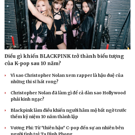
Du lịch
Podcast
Điều gì khiến BLACKPINK trở thành biểu tượng
Tư vấn
Câu chuyện thời sự
của K-pop sau 10 năm?
Săn Tour
Đọc truyện đêm khuya
check-in
Cửa sổ tình yêu
Vì sao Christopher Nolan xem rapper là hậu duệ của
Kể chuyện cho bé
những thi sĩ hát rong?
Hạt giống tâm hồn
Christopher Nolan đã làm gì để cả dàn sao Hollywood
phải kinh ngạc?
Blackpink làm điều khiến người hâm mộ bất ngờ trước
thềm kỷ niệm 10 năm thành lập
Vương Phi: Từ "thiên hậu" C-pop đến sự an nhiên bên
người tình trẻ Tạ Đình Phong