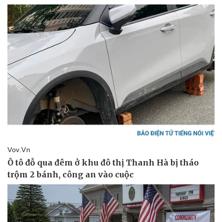
Thể thao
Ô tô - Xe máy
Bóng đá
Ô tô
Lịch thi đấu bóng đá
Xe máy
Thế giới thể thao
Tư vấn
eSports
Hậu trường