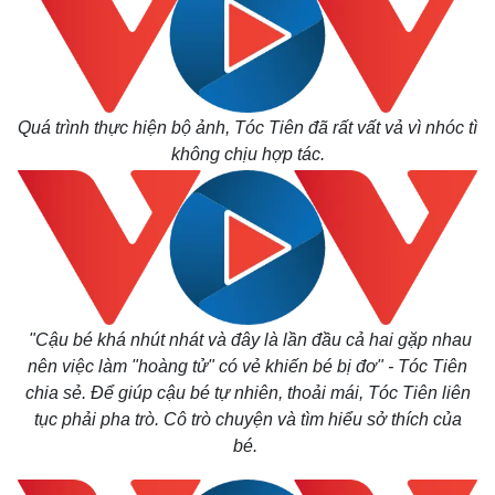
Quá trình thực hiện bộ ảnh, Tóc Tiên đã rất vất vả vì nhóc tì
không chịu hợp tác.
"Cậu bé khá nhút nhát và đây là lần đầu cả hai gặp nhau
nên việc làm "hoàng tử" có vẻ khiến bé bị đơ" - Tóc Tiên
chia sẻ. Để giúp cậu bé tự nhiên, thoải mái, Tóc Tiên liên
tục phải pha trò. Cô trò chuyện và tìm hiểu sở thích của
bé.
Kinh tế
Thị trường
Bất động sản
Giá vàng