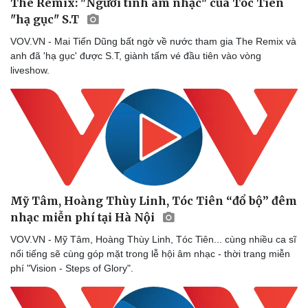
The Remix: "Người tình âm nhạc" của Tóc Tiên
"hạ gục" S.T
VOV.VN - Mai Tiến Dũng bất ngờ về nước tham gia The Remix và
anh đã 'hạ gục' được S.T, giành tấm vé đầu tiên vào vòng
liveshow.
Mỹ Tâm, Hoàng Thùy Linh, Tóc Tiên “đổ bộ” đêm
nhạc miễn phí tại Hà Nội
VOV.VN - Mỹ Tâm, Hoàng Thùy Linh, Tóc Tiên... cùng nhiều ca sĩ
nổi tiếng sẽ cùng góp mặt trong lễ hội âm nhạc - thời trang miễn
phí "Vision - Steps of Glory".