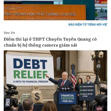
Doanh nghiệp
Công nghệ
Thông tin doanh nghiệp
Sành điệu
Doanh nghiệp 24h
Tin Công nghệ
Doanh nhân
Trải nghiệm
Vì cộng đồng
Chuyển đổi số