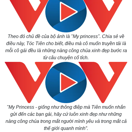
Theo đó chủ đề của bộ ảnh là "My princess". Chia sẻ về
điều này, Tóc Tiên cho biết, điều mà cô muốn truyền tải là
mỗi cô gái đều là những nàng công chúa xinh đẹp bước ra
từ câu chuyện cổ tích.
Thế giới
Multimedia
Quan sát
Video
"My Princess - giống như thông điệp mà Tiên muốn nhắn
Cuộc sống đó đây
Ảnh
gửi đến các bạn gái, hãy cứ luôn xinh đẹp như những
Hồ sơ
E-Magazine
Infographic
nàng công chúa trong mắt người mình yêu và trong mắt cả
thế giới quanh mình”.