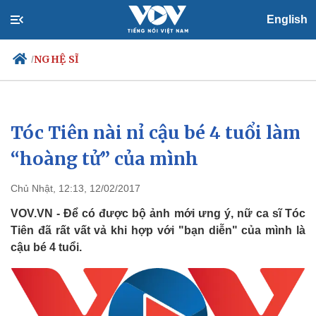
English
NGHỆ SĨ
/
Tóc Tiên nài nỉ cậu bé 4 tuổi làm
Chính trị
Xã hội
Đảng
Tin 24h
“hoàng tử” của mình
Tổ chức nhân sự
Dự báo thời tiết
Quốc hội
Giáo dục
Chủ Nhật, 12:13, 12/02/2017
Nhận diện sự thật
Dấu ấn VOV
Việc làm
VOV.VN - Để có được bộ ảnh mới ưng ý, nữ ca sĩ Tóc
Biển đảo
Tiên đã rất vất vả khi hợp với "bạn diễn" của mình là
cậu bé 4 tuổi.