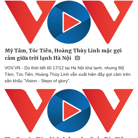
Nam khoa
Làm đẹp - giảm cân
Phòng mạch online
Ăn sạch sống khỏe
Mỹ Tâm, Tóc Tiên, Hoàng Thùy Linh mặc gợi
cảm giữa trời lạnh Hà Nội
VOV.VN - Dù thời tiết tối 17/12 tại Hà Nội khá lạnh, nhưng Mỹ
Tâm, Tóc Tiên, Hoàng Thùy Linh vẫn xuất hiện đầy gợi cảm trên
sân khấu "Vision - Steps of glory".