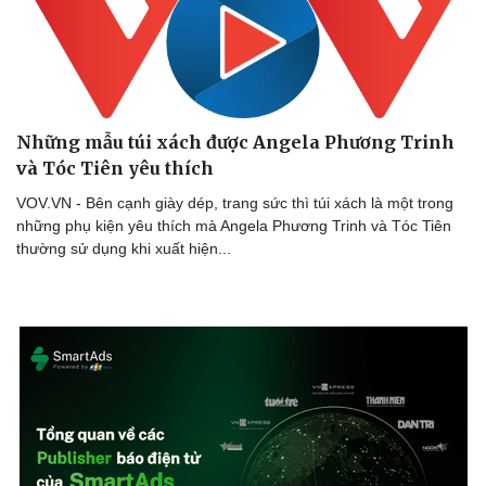
Văn hóa
Giải trí
Sân khấu - Điện ảnh
Nghệ sĩ
Văn học
Thời trang
Những mẫu túi xách được Angela Phương Trinh
Âm nhạc
Sao Việt
và Tóc Tiên yêu thích
Di sản
VOV.VN - Bên cạnh giày dép, trang sức thì túi xách là một trong
những phụ kiện yêu thích mà Angela Phương Trinh và Tóc Tiên
thường sử dụng khi xuất hiện...