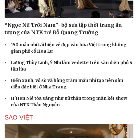
“Ngọc Nữ Trời Nam”- bộ sưu tập thời trang ấn
tượng của NTK trẻ Đỗ Quang Trường
150 mẫu nhí tái hiện vẻ đẹp văn hóa Việt trong không
gian phố cổ Hoa Lư
Lương Thùy Linh, Ý Nhi làm vedette trên sàn diễn phủ 4
tấn lúa
Biển xanh, vỏ sò và hàng trăm mẫu nhí tạo nên sàn
diễn đặc biệt ở Nha Trang
H'Hen Niê tỏa sáng như nữ thần trong màn kết show
của NTK Thảo Nguyễn
SAO VIỆT