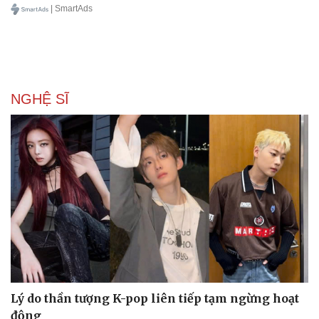
| SmartAds
NGHỆ SĨ
Du lịch
Podcast
Tư vấn
Câu chuyện thời sự
Săn Tour
Đọc truyện đêm khuya
check-in
Cửa sổ tình yêu
Lý do thần tượng K-pop liên tiếp tạm ngừng hoạt
Kể chuyện cho bé
động
Hạt giống tâm hồn