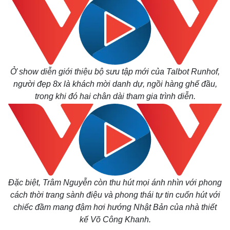
Ở show diễn giới thiệu bộ sưu tập mới của Talbot Runhof,
người đẹp 8x là khách mời danh dự, ngồi hàng ghế đầu,
trong khi đó hai chân dài tham gia trình diễn.
Thế giới
Multimedia
Đặc biệt, Trâm Nguyễn còn thu hút mọi ánh nhìn với phong
Quan sát
Video
cách thời trang sành điệu và phong thái tự tin cuốn hút với
Cuộc sống đó đây
Ảnh
chiếc đầm mang đậm hơi hướng Nhật Bản của nhà thiết
Hồ sơ
E-Magazine
kế Võ Công Khanh.
Infographic