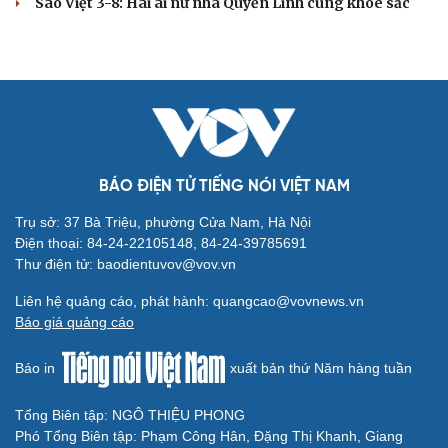
Sao Việt 3-8: Hai ái nữ nhà Quyền Linh cùng khoe sắc
BÁO ĐIỆN TỬ TIẾNG NÓI VIỆT NAM
Trụ sở: 37 Bà Triệu, phường Cửa Nam, Hà Nội
Điện thoại: 84-24-22105148, 84-24-39785691
Thư điện tử: baodientuvov@vov.vn
Liên hệ quảng cáo, phát hành: quangcao@vovnews.vn
Báo giá quảng cáo
Báo in
xuất bản thứ Năm hàng tuần
Tổng Biên tập: NGÔ THIỆU PHONG
Phó Tổng Biên tập: Phạm Công Hân, Đặng Thị Khanh, Giang