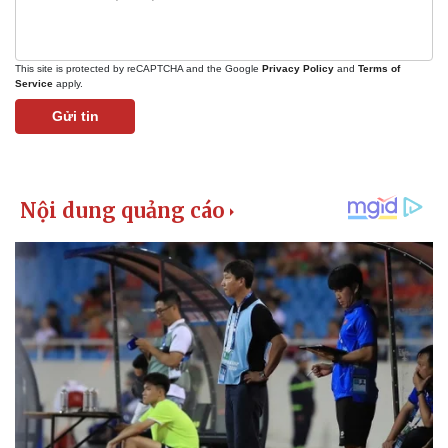
This site is protected by reCAPTCHA and the Google
Privacy Policy
and
Terms of
Service
apply.
Gửi tin
Thể thao
Ô tô - Xe máy
Bóng đá
Ô tô
Lịch thi đấu bóng đá
Xe máy
Thế giới thể thao
Tư vấn
eSports
Hậu trường