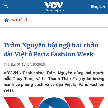
English
NGHỆ SĨ
/
Trâm Nguyễn hội ngộ hai chân
Chính trị
Xã hội
Đảng
Tin 24h
dài Việt ở Paris Fashion Week
Tổ chức nhân sự
Dự báo thời tiết
Quốc hội
Giáo dục
Thứ Ba, 06:18, 04/10/2016
Nhận diện sự thật
Dấu ấn VOV
Việc làm
VOV.VN - Fashionista Trâm Nguyễn cùng hai người
Biển đảo
mẫu Thùy Trang và Lê Thanh Thảo đã gây ấn tượng
mạnh về phong cách và vẻ đẹp Việt tại Paris Fashion
Week.