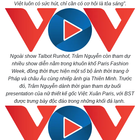
Kinh tế
Thị trường
Việt luôn có sức hút, chỉ cần có cơ hội là tỏa sáng”.
Bất động sản
Giá vàng
Khởi nghiệp
Tiêu dùng
Tỷ giá
Chứng khoán
Giá cà phê
Ngoài show Talbot Runhof, Trâm Nguyễn còn tham dự
nhiều show diễn nằm trong khuôn khổ Paris Fashion
Week, đồng thời thực hiện một số bộ ảnh thời trang ở
Pháp và châu Âu cùng nhiếp ảnh gia Thiên Minh.
Trước
đó, Trâm Nguyễn dành thời gian tham dự buổi
presentation của nữ thiết kế gốc Việt: Xuân Paris, với BST
được trưng bày độc đáo trong những khối đá lạnh.