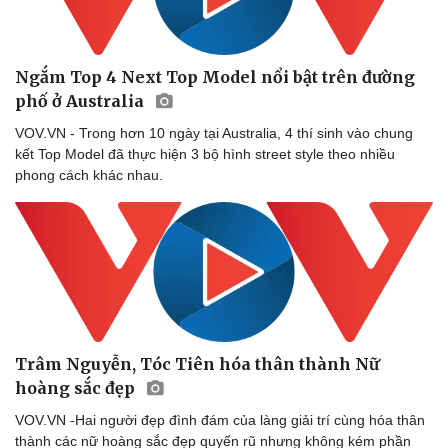
Ngắm Top 4 Next Top Model nổi bật trên đường
phố ở Australia
VOV.VN - Trong hơn 10 ngày tại Australia, 4 thí sinh vào chung
kết Top Model đã thực hiện 3 bộ hình street style theo nhiều
phong cách khác nhau.
Văn hóa
Giải trí
Sân khấu - Điện ảnh
Nghệ sĩ
Văn học
Thời trang
Âm nhạc
Sao Việt
Di sản
Trâm Nguyễn, Tóc Tiên hóa thân thành Nữ
hoàng sắc đẹp
VOV.VN -Hai người đẹp đình đám của làng giải trí cùng hóa thân
thành các nữ hoàng sắc đẹp quyến rũ nhưng không kém phần