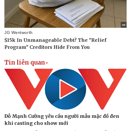
Sức khỏe
Đời sống
Dinh dưỡng - món ngon
Nhà đẹp
Cây thuốc
Blog
Sản phụ khoa
Tình yêu - Gia đình
Nhi khoa
Nam khoa
Làm đẹp - giảm cân
Phòng mạch online
Ăn sạch sống khỏe
Tin liên quan
Đỗ Mạnh Cường yêu cầu người mẫu mặc đồ đen
khi casting cho show mới