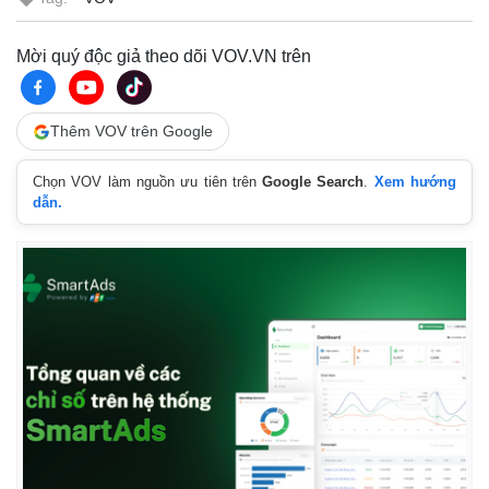
Mời quý độc giả theo dõi VOV.VN trên
Thêm VOV trên Google
Pháp luật
Quân sự - Quốc phòng
Vụ án
Vũ khí
Chọn VOV làm nguồn ưu tiên trên
Google Search
.
Xem hướng
dẫn.
Tin nóng
Việt Nam
Tư vấn luật
Phân tích