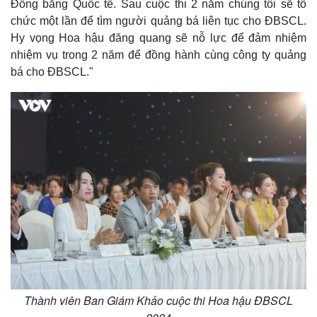
Đồng bằng Quốc tế. Sau cuộc thi 2 năm chúng tôi sẽ tổ
chức một lần để tìm người quảng bá liên tục cho ĐBSCL.
Hy vọng Hoa hậu đăng quang sẽ nỗ lực để đảm nhiệm
nhiệm vụ trong 2 năm để đồng hành cùng công ty quảng
bá cho ĐBSCL."
Kinh tế
Thị trường
Bất động sản
Giá vàng
Khởi nghiệp
Tiêu dùng
Tỷ giá
Thành viên Ban Giám Khảo cuộc thi Hoa hậu ĐBSCL
Chứng khoán