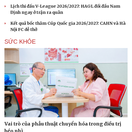
Hạt giống tâm hồn
Lịch thi đấu V-League 2026/2027: HAGL đối đầu Nam
Định ngay ở trận ra quân
Kết quả bốc thăm Cúp Quốc gia 2026/2027: CAHN và Hà
Nội FC dễ thở
SỨC KHỎE
Vai trò của phẫu thuật chuyển hóa trong điều trị
béo phì