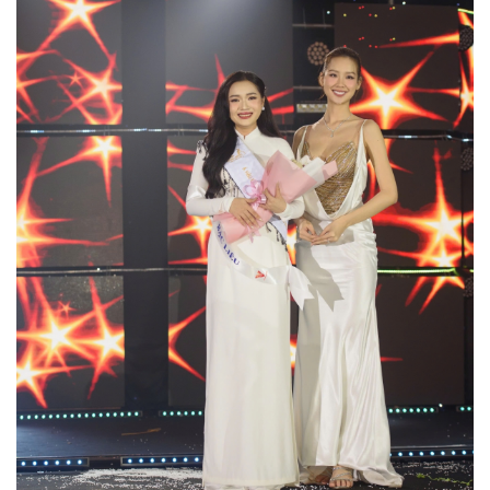
Thế giới
Multimedia
Quan sát
Video
Cuộc sống đó đây
Ảnh
Hồ sơ
E-Magazine
Infographic