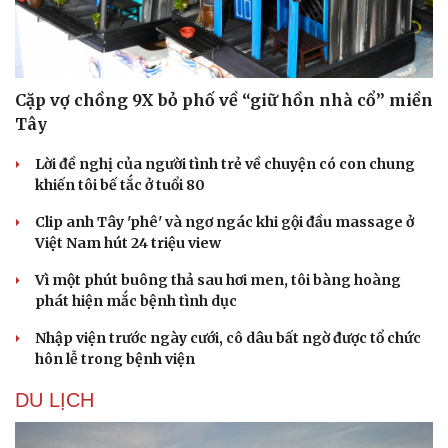
Cặp vợ chồng 9X bỏ phố về “giữ hồn nhà cổ” miền
Tây
Sức khỏe
Đời sống
Lời đề nghị của người tình trẻ về chuyện có con chung
Dinh dưỡng - món ngon
Nhà đẹp
khiến tôi bế tắc ở tuổi 80
Cây thuốc
Blog
Sản phụ khoa
Tình yêu - Gia đình
Clip anh Tây 'phê' và ngơ ngác khi gội đầu massage ở
Nhi khoa
Việt Nam hút 24 triệu view
Nam khoa
Vì một phút buông thả sau hơi men, tôi bàng hoàng
Làm đẹp - giảm cân
phát hiện mắc bệnh tình dục
Phòng mạch online
Ăn sạch sống khỏe
Nhập viện trước ngày cưới, cô dâu bất ngờ được tổ chức
hôn lễ trong bệnh viện
DU LỊCH