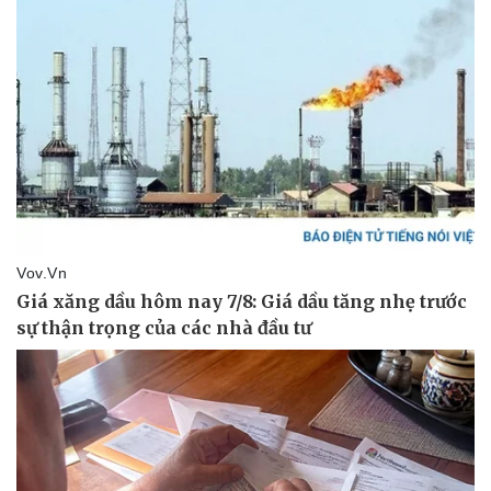
Thể thao
Ô tô - Xe máy
Bóng đá
Ô tô
Lịch thi đấu bóng đá
Xe máy
Thế giới thể thao
Tư vấn
eSports
Hậu trường