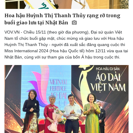
Hoa hậu Huỳnh Thị Thanh Thủy rạng rỡ trong
buổi giao lưu tại Nhật Bản
Doanh nghiệp
Công nghệ
VOV.VN - Chiều 15/11 (theo giờ địa phương), Đại sứ quán Việt
Thông tin doanh nghiệp
Sành điệu
Nam tổ chức buổi gặp mặt, chúc mừng và giao lưu với Hoa hậu
Doanh nghiệp 24h
Tin Công nghệ
Huỳnh Thị Thanh Thủy - người đã xuất sắc đăng quang cuộc thi
Doanh nhân
Trải nghiệm
Miss International 2024 (Hoa hậu Quốc tế) hôm 12/11 vừa qua tại
Vì cộng đồng
Chuyển đổi số
Nhật Bản, cùng với sự tham gia của bốn Á hậu trong cuộc thi.