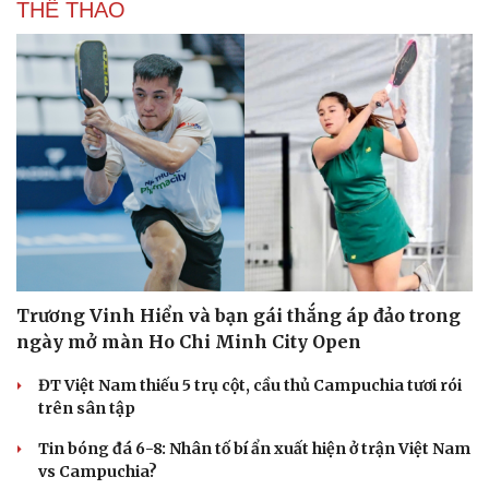
THỂ THAO
Trương Vinh Hiển và bạn gái thắng áp đảo trong
ngày mở màn Ho Chi Minh City Open
ĐT Việt Nam thiếu 5 trụ cột, cầu thủ Campuchia tươi rói
Du lịch
Podcast
trên sân tập
Tư vấn
Câu chuyện thời sự
Săn Tour
Đọc truyện đêm khuya
Tin bóng đá 6-8: Nhân tố bí ẩn xuất hiện ở trận Việt Nam
check-in
Cửa sổ tình yêu
vs Campuchia?
Kể chuyện cho bé