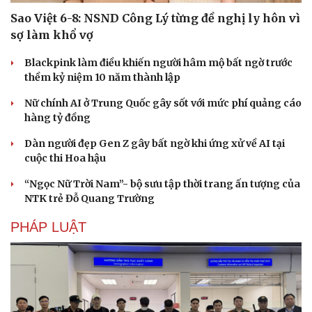
Sao Việt 6-8: NSND Công Lý từng đề nghị ly hôn vì
sợ làm khổ vợ
Blackpink làm điều khiến người hâm mộ bất ngờ trước
thềm kỷ niệm 10 năm thành lập
Nữ chính AI ở Trung Quốc gây sốt với mức phí quảng cáo
hàng tỷ đồng
Dàn người đẹp Gen Z gây bất ngờ khi ứng xử về AI tại
cuộc thi Hoa hậu
“Ngọc Nữ Trời Nam”- bộ sưu tập thời trang ấn tượng của
NTK trẻ Đỗ Quang Trường
PHÁP LUẬT