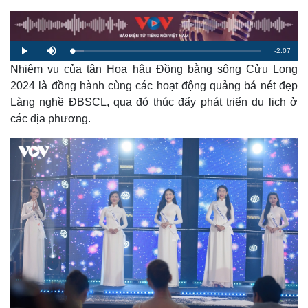
R
-
2:07
L
P
M
o
l
u
a
Nhiệm vụ của tân Hoa hậu Đồng bằng sông Cửu Long
a
t
e
d
y
e
e
2024 là đồng hành cùng các hoạt động quảng bá nét đẹp
d
m
:
Làng nghề ĐBSCL, qua đó thúc đẩy phát triển du lịch ở
6
.
a
3
các địa phương.
8
%
i
n
i
n
g
T
i
m
e