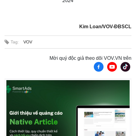
2024
Giá cà phê
Kim Loan/VOV-ĐBSCL
Tag:
VOV
Mời quý độc giả theo dõi VOV.VN trên