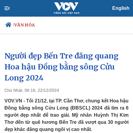
English
VĂN HÓA
/
Người đẹp Bến Tre đăng quang
Chính trị
Xã hội
Đảng
Tin 24h
Hoa hậu Đồng bằng sông Cửu
Tổ chức nhân sự
Dự báo thời tiết
Long 2024
Quốc hội
Giáo dục
Nhận diện sự thật
Dấu ấn VOV
Việc làm
Chủ Nhật, 06:16, 22/12/2024
Biển đảo
VOV.VN - Tối 21/12, tại TP. Cần Thơ, chung kết Hoa hậu
Đồng bằng sông Cửu Long (ĐBSCL) 2024 đã tìm ra 6
người đẹp nhất để trao giải. Mỹ nhân Huỳnh Thị Kim
Thơ đến từ quê hương Bến Tre đã vượt qua 30 người
đẹp khác đăng quang ngôi vị cao nhất.