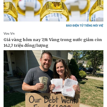
Vụ án
Vũ khí
Tin nóng
Việt Nam
Tư vấn luật
Phân tích