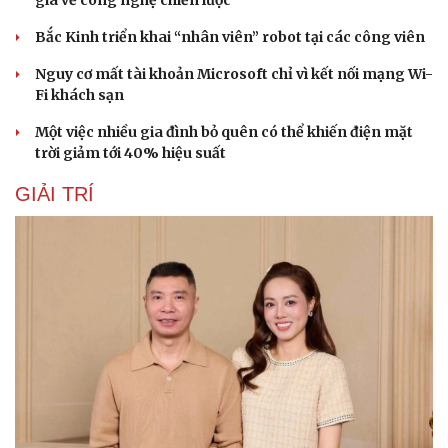
gia về công nghệ chiến lược
Bắc Kinh triển khai “nhân viên” robot tại các công viên
Nguy cơ mất tài khoản Microsoft chỉ vì kết nối mạng Wi-
Fi khách sạn
Một việc nhiều gia đình bỏ quên có thể khiến điện mặt
trời giảm tới 40% hiệu suất
GIẢI TRÍ
Văn hóa
Giải trí
Sân khấu - Điện ảnh
Nghệ sĩ
Văn học
Thời trang
Âm nhạc
Sao Việt
Di sản