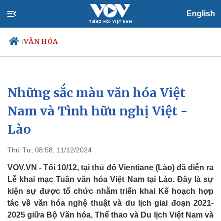
English
VĂN HÓA
/
Những sắc màu văn hóa Việt
Chính trị
Xã hội
Đảng
Tin 24h
Nam và Tình hữu nghị Việt -
Tổ chức nhân sự
Dự báo thời tiết
Lào
Quốc hội
Giáo dục
Nhận diện sự thật
Dấu ấn VOV
Việc làm
Thứ Tư, 08:58, 11/12/2024
Biển đảo
VOV.VN - Tối 10/12, tại thủ đô Vientiane (Lào) đã diễn ra
Lễ khai mạc Tuần văn hóa Việt Nam tại Lào. Đây là sự
kiện sự được tổ chức nhằm triển khai Kế hoạch hợp
tác về văn hóa nghệ thuật và du lịch giai đoạn 2021-
2025 giữa Bộ Văn hóa, Thể thao và Du lịch Việt Nam và