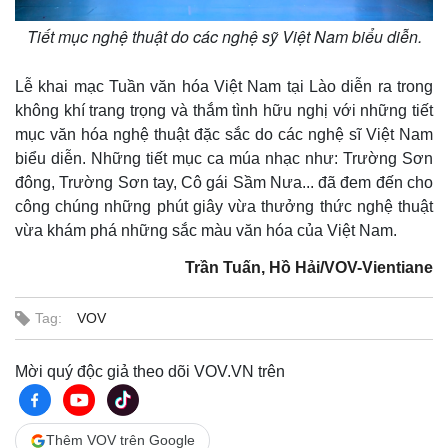
Tiết mục nghệ thuật do các nghệ sỹ Việt Nam biểu diễn.
Lễ khai mạc Tuần văn hóa Việt Nam tại Lào diễn ra trong
không khí trang trọng và thắm tình hữu nghị với những tiết
mục văn hóa nghệ thuật đặc sắc do các nghệ sĩ Việt Nam
biểu diễn. Những tiết mục ca múa nhạc như: Trường Sơn
đông, Trường Sơn tay, Cô gái Sầm Nưa... đã đem đến cho
công chúng những phút giây vừa thưởng thức nghệ thuật
vừa khám phá những sắc màu văn hóa của Việt Nam.
Trần Tuấn, Hồ Hải/VOV-Vientiane
Tag:
VOV
Kinh tế
Thị trường
Bất động sản
Giá vàng
Mời quý độc giả theo dõi VOV.VN trên
Khởi nghiệp
Tiêu dùng
Tỷ giá
Chứng khoán
Thêm VOV trên Google
Giá cà phê