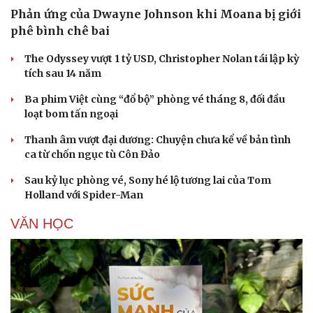
Phản ứng của Dwayne Johnson khi Moana bị giới
phê bình chê bai
The Odyssey vượt 1 tỷ USD, Christopher Nolan tái lập kỳ
tích sau 14 năm
Ba phim Việt cùng “đổ bộ” phòng vé tháng 8, đối đầu
loạt bom tấn ngoại
Thanh âm vượt đại dương: Chuyện chưa kể về bản tình
ca từ chốn ngục tù Côn Đảo
Sau kỷ lục phòng vé, Sony hé lộ tương lai của Tom
Holland với Spider-Man
VĂN HỌC