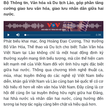
Bộ Thông tin, Văn hóa và Du lịch Lào, góp phần tăng
cường giao lưu văn hóa, giao lưu nhân dân giữa hai
nước.
R
-
1:36
L
P
M
o
l
u
a
Phát biểu khai mạc, ông Hoàng Đạo Cương, Thứ trưởng
a
t
e
d
y
e
e
Bộ Văn Hóa, Thể thao và Du lịch cho biết: Tuần Văn hóa
d
m
:
Việt Nam tại Lào không chỉ là một hoạt động định kỳ
6
.
a
3
thường xuyên mang tính biểu tượng, mà còn thể hiện cam
5
%
kết mạnh mẽ của Việt Nam đối với tình hữu nghị đặc biệt
i
giữa hai nước. Thông qua chương trình nghệ thuật ca,
n
múa, nhạc truyền thống do các nghệ sỹ Việt Nam biểu
i
diễn, khán giả Việt Nam và Lào cùng bạn bè quốc tế có cơ
n
hội hiểu rõ hơn về nền văn hóa Việt Nam. Đây cũng là cơ
hội để cùng ôn lại truyền thống hữu nghị giữa hai Đảng,
g
hai Nhà nước và nhân dân hai nước, cùng hướng đến
T
tương lai hợp tác ngày càng bền chặt và hiệu quả hơn.
i