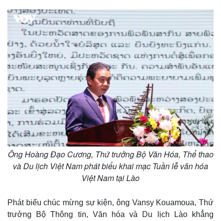
Thế giới
Multimedia
Quan sát
Video
Ông Hoàng Đạo Cương, Thứ trưởng Bộ Văn Hóa, Thể thao
Cuộc sống đó đây
Ảnh
và Du lịch Việt Nam phát biểu khai mạc Tuần lễ văn hóa
Hồ sơ
E-Magazine
Việt Nam tại Lào
Infographic
Phát biểu chúc mừng sự kiện, ông Vansy Kouamoua, Thứ
trưởng Bộ Thông tin, Văn hóa và Du lịch Lào khẳng