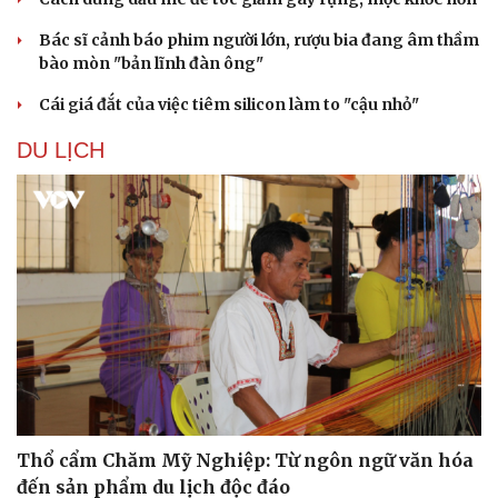
Bác sĩ cảnh báo phim người lớn, rượu bia đang âm thầm
bào mòn "bản lĩnh đàn ông"
Cái giá đắt của việc tiêm silicon làm to "cậu nhỏ"
Sức khỏe
Đời sống
DU LỊCH
Dinh dưỡng - món ngon
Nhà đẹp
Cây thuốc
Blog
Sản phụ khoa
Tình yêu - Gia đình
Nhi khoa
Nam khoa
Làm đẹp - giảm cân
Phòng mạch online
Ăn sạch sống khỏe
Thổ cẩm Chăm Mỹ Nghiệp: Từ ngôn ngữ văn hóa
đến sản phẩm du lịch độc đáo