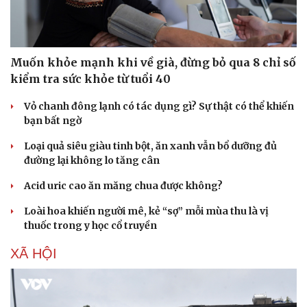
Muốn khỏe mạnh khi về già, đừng bỏ qua 8 chỉ số
kiểm tra sức khỏe từ tuổi 40
Vỏ chanh đông lạnh có tác dụng gì? Sự thật có thể khiến
bạn bất ngờ
Loại quả siêu giàu tinh bột, ăn xanh vẫn bổ dưỡng đủ
đường lại không lo tăng cân
Acid uric cao ăn măng chua được không?
Loài hoa khiến người mê, kẻ “sợ” mỗi mùa thu là vị
thuốc trong y học cổ truyền
XÃ HỘI