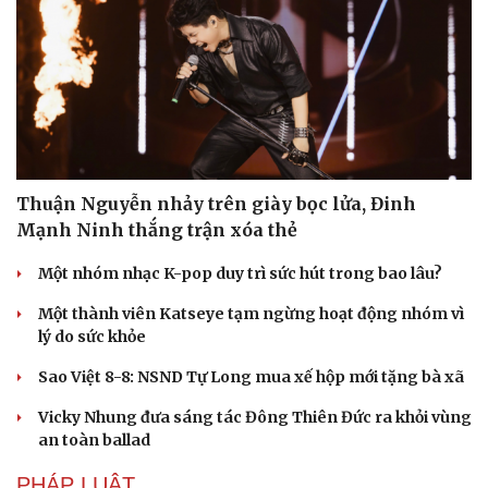
Thuận Nguyễn nhảy trên giày bọc lửa, Đinh
Mạnh Ninh thắng trận xóa thẻ
Văn hóa
Giải trí
Một nhóm nhạc K-pop duy trì sức hút trong bao lâu?
Sân khấu - Điện ảnh
Nghệ sĩ
Một thành viên Katseye tạm ngừng hoạt động nhóm vì
Văn học
Thời trang
lý do sức khỏe
Âm nhạc
Sao Việt
Di sản
Sao Việt 8-8: NSND Tự Long mua xế hộp mới tặng bà xã
Vicky Nhung đưa sáng tác Đông Thiên Đức ra khỏi vùng
an toàn ballad
PHÁP LUẬT