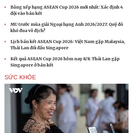
Bảng xếp hạng ASEAN Cup 2026 mới nhất: Xác định 4
đội vào bán kết
MU trước mùa giải Ngoại hạng Anh 2026/2027: Quỷ đỏ
khó đua vô địch?
Lịch bán kết ASEAN Cup 2026: Việt Nam gặp Malaysia,
Thái Lan đối đầu Singapore
Kết quả ASEAN Cup 2026 hôm nay 8/8: Thái Lan gặp
Singapore ở bán kết
SỨC KHỎE
Du lịch
Podcast
Tư vấn
Câu chuyện thời sự
Săn Tour
Đọc truyện đêm khuya
check-in
Cửa sổ tình yêu
Kể chuyện cho bé
Hạt giống tâm hồn