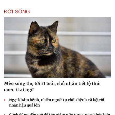
ĐỜI SỐNG
Mèo sống thọ tới 31 tuổi, chủ nhân tiết lộ thói
quen ít ai ngờ
Ngại khám bệnh, nhiều người tự chữa bệnh xã hội rồi
nhận hậu quả lớn
Cách dùng dầu mè để tóc giảm gãy rụng, mọc khỏe hơn