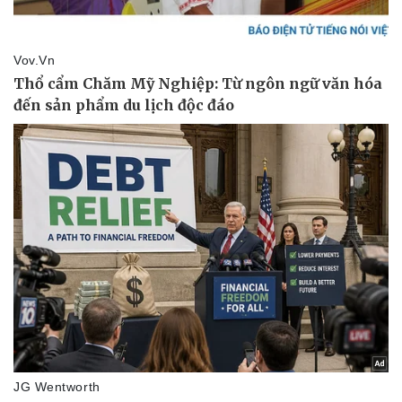
Bóng đá
Ô tô
Lịch thi đấu bóng đá
Xe máy
Thế giới thể thao
Tư vấn
eSports
Hậu trường