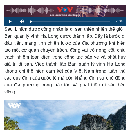
R
-
4:50
L
P
M
o
l
u
a
Sau 1 năm được công nhận là di sản thiên nhiên thế giới,
a
t
e
d
y
e
e
Ban quản lý vịnh Hạ Long được thành lập. Đây là bước đi
d
m
:
đầu tiên, mang tính chiến lược của địa phương khi kiến
2
.
a
1
tạo một cơ quan chuyên trách, đóng vai trò nòng cốt, chịu
1
%
trách nhiệm toàn diện trong công tác bảo vệ và phát huy
i
giá trị di sản. Việc thành lập Ban quản lý vịnh Hạ Long
n
không chỉ thể hiện cam kết của Việt Nam trong tuân thủ
i
các quy định của quốc tế mà còn khẳng định sự chủ động
n
của địa phương trong bảo tồn và phát triển di sản bền
vững.
g
T
i
m
e