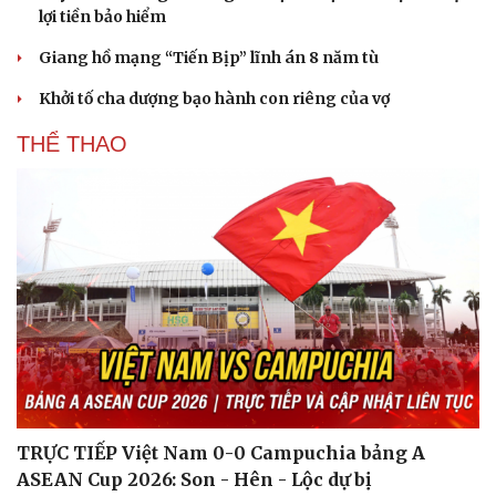
lợi tiền bảo hiểm
Giang hồ mạng “Tiến Bịp” lĩnh án 8 năm tù
Khởi tố cha dượng bạo hành con riêng của vợ
THỂ THAO
TRỰC TIẾP Việt Nam 0-0 Campuchia bảng A
ASEAN Cup 2026: Son - Hên - Lộc dự bị
Cải chính