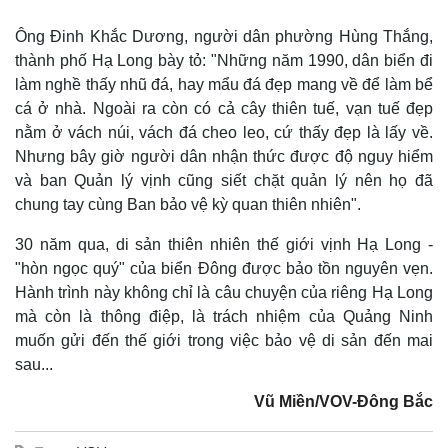
Vụ án
Vũ khí
Tin nóng
Việt Nam
Ông Đinh Khắc Dương, người dân phường Hùng Thắng,
Tư vấn luật
Phân tích
thành phố Hạ Long bày tỏ: "Những năm 1990, dân biển đi
làm nghề thấy nhũ đá, hay mẩu đá đẹp mang về để làm bể
cá ở nhà. Ngoài ra còn có cả cây thiên tuế, vạn tuế đẹp
nằm ở vách núi, vách đá cheo leo, cứ thấy đẹp là lấy về.
Nhưng bây giờ người dân nhận thức được độ nguy hiểm
và ban Quản lý vịnh cũng siết chặt quản lý nên họ đã
chung tay cùng Ban bảo vệ kỳ quan thiên nhiên".
30 năm qua, di sản thiên nhiên thế giới vịnh Hạ Long -
"hòn ngọc quý" của biển Đông được bảo tồn nguyên vẹn.
Hành trình này không chỉ là câu chuyện của riêng Hạ Long
mà còn là thông điệp, là trách nhiệm của Quảng Ninh
muốn gửi đến thế giới trong việc bảo vệ di sản đến mai
sau...
Vũ Miền/VOV-Đông Bắc