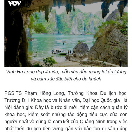
Vịnh Hạ Long đẹp 4 mùa, mỗi mùa đều mang lại ấn tượng
và cảm xúc đặc biệt cho du khách
PGS.TS Phạm Hồng Long, Trưởng Khoa Du lịch học,
Trường ĐH Khoa học và Nhân văn, Đại học Quốc gia Hà
Kinh tế
Thị trường
Nội đánh giá: Đây là bước đi mới, tiệm cận cách quản lý
Bất động sản
Giá vàng
khoa học, kiểm soát những tác động tiêu cực của con
Khởi nghiệp
Tiêu dùng
người nhất và cũng là cam kết của Quảng Ninh trong việc
Tỷ giá
phát triển du lịch bền vững gắn với bảo tồn di sản đúng
Chứng khoán