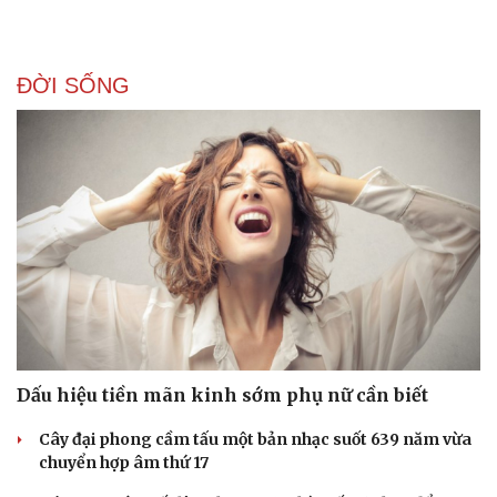
ĐỜI SỐNG
Văn hóa
Giải trí
Sân khấu - Điện ảnh
Nghệ sĩ
Văn học
Thời trang
Dấu hiệu tiền mãn kinh sớm phụ nữ cần biết
Âm nhạc
Sao Việt
Di sản
Cây đại phong cầm tấu một bản nhạc suốt 639 năm vừa
chuyển hợp âm thứ 17