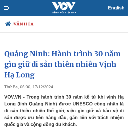
English
VĂN HÓA
/
Quảng Ninh: Hành trình 30 năm
Chính trị
Xã hội
Đảng
Tin 24h
gìn giữ di sản thiên nhiên Vịnh
Tổ chức nhân sự
Dự báo thời tiết
Hạ Long
Quốc hội
Giáo dục
Nhận diện sự thật
Dấu ấn VOV
Việc làm
Thứ Ba, 06:00, 17/12/2024
Biển đảo
VOV.VN - Trong hành trình 30 năm kể từ khi vịnh Hạ
Long (tỉnh Quảng Ninh) được UNESCO công nhận là
di sản thiên nhiên thế giới, việc gìn giữ và bảo vệ di
sản được ưu tiên hàng đầu, gắn liền với trách nhiệm
quốc gia và cộng đồng du khách.