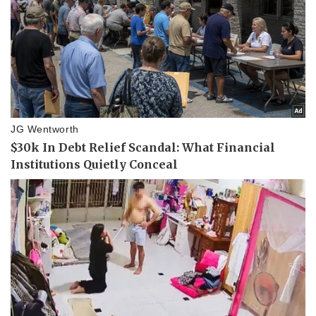
Doanh nghiệp
Công nghệ
Thông tin doanh nghiệp
Sành điệu
Doanh nghiệp 24h
Tin Công nghệ
Doanh nhân
Trải nghiệm
Vì cộng đồng
Chuyển đổi số