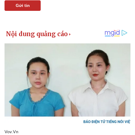
Thể thao
Ô tô - Xe máy
Gửi tin
Bóng đá
Ô tô
Lịch thi đấu bóng đá
Xe máy
Thế giới thể thao
Tư vấn
eSports
Hậu trường