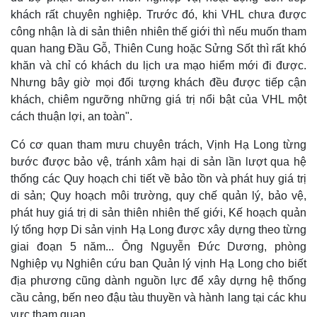
khách rất chuyên nghiệp. Trước đó, khi VHL chưa được
công nhận là di sản thiên nhiên thế giới thì nếu muốn tham
quan hang Đầu Gỗ, Thiên Cung hoặc Sửng Sốt thì rất khó
khăn và chỉ có khách du lịch ưa mạo hiểm mới đi được.
Nhưng bây giờ mọi đối tượng khách đều được tiếp cận
khách, chiêm ngưỡng những giá trị nổi bật của VHL một
cách thuận lợi, an toàn".
Có cơ quan tham mưu chuyên trách, Vịnh Hạ Long từng
bước được bảo vệ, tránh xâm hại di sản lần lượt qua hệ
thống các Quy hoạch chi tiết về bảo tồn và phát huy giá trị
di sản; Quy hoạch môi trường, quy chế quản lý, bảo vệ,
Thế giới
Multimedia
phát huy giá trị di sản thiên nhiên thế giới, Kế hoạch quản
Quan sát
Video
lý tổng hợp Di sản vịnh Hạ Long được xây dựng theo từng
Cuộc sống đó đây
Ảnh
giai đoạn 5 năm... Ông Nguyễn Đức Dương, phòng
Hồ sơ
E-Magazine
Nghiệp vụ Nghiên cứu ban Quản lý vịnh Hạ Long cho biết
Infographic
địa phương cũng dành nguồn lực để xây dựng hệ thống
cầu cảng, bến neo đậu tàu thuyền và hành lang tại các khu
vực tham quan.