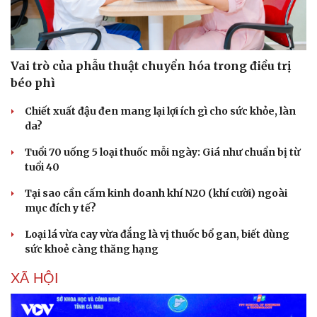
Vai trò của phẫu thuật chuyển hóa trong điều trị
béo phì
Chiết xuất đậu đen mang lại lợi ích gì cho sức khỏe, làn
da?
Tuổi 70 uống 5 loại thuốc mỗi ngày: Giá như chuẩn bị từ
tuổi 40
Tại sao cần cấm kinh doanh khí N2O (khí cười) ngoài
mục đích y tế?
Loại lá vừa cay vừa đắng là vị thuốc bổ gan, biết dùng
sức khoẻ càng thăng hạng
XÃ HỘI