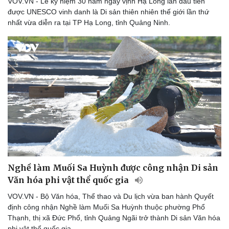
VOV.VN - Lễ kỷ niệm 30 năm ngày vịnh Hạ Long lần đầu tiên
được UNESCO vinh danh là Di sản thiên nhiên thế giới lần thứ
nhất vừa diễn ra tại TP Hạ Long, tỉnh Quảng Ninh.
Sức khỏe
Đời sống
Dinh dưỡng - món ngon
Nhà đẹp
Cây thuốc
Blog
Sản phụ khoa
Tình yêu - Gia đình
Nhi khoa
Nam khoa
Làm đẹp - giảm cân
Phòng mạch online
Ăn sạch sống khỏe
Nghề làm Muối Sa Huỳnh được công nhận Di sản
Văn hóa phi vật thể quốc gia
VOV.VN - Bộ Văn hóa, Thể thao và Du lịch vừa ban hành Quyết
định công nhận Nghề làm Muối Sa Huỳnh thuộc phường Phổ
Thạnh, thị xã Đức Phổ, tỉnh Quảng Ngãi trở thành Di sản Văn hóa
phi vật thể quốc gia.