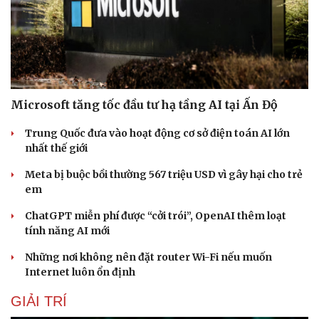
Microsoft tăng tốc đầu tư hạ tầng AI tại Ấn Độ
Trung Quốc đưa vào hoạt động cơ sở điện toán AI lớn
nhất thế giới
Meta bị buộc bồi thường 567 triệu USD vì gây hại cho trẻ
em
ChatGPT miễn phí được “cởi trói”, OpenAI thêm loạt
tính năng AI mới
Du lịch
Podcast
Những nơi không nên đặt router Wi-Fi nếu muốn
Tư vấn
Câu chuyện thời sự
Internet luôn ổn định
Săn Tour
Đọc truyện đêm khuya
GIẢI TRÍ
check-in
Cửa sổ tình yêu
Kể chuyện cho bé