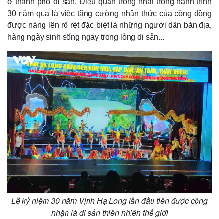
ở thành phố di sản. Điều quan trọng nhất trong hành trình
30 năm qua là việc tăng cường nhận thức của cộng đồng
được nâng lên rõ rệt đặc biệt là những người dân bản địa,
hàng ngày sinh sống ngay trong lòng di sản...
Lễ kỷ niệm 30 năm Vịnh Hạ Long lần đầu tiên được công
Pháp luật
Quân sự - Quốc phòng
nhận là di sản thiên nhiên thế giới