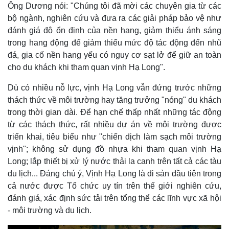
Ông Dương nói: "Chúng tôi đã mời các chuyên gia từ các
bộ ngành, nghiên cứu và đưa ra các giải pháp bảo vệ như
đánh giá độ ổn định của nền hang, giảm thiểu ánh sáng
trong hang động để giảm thiểu mức độ tác động đến nhũ
đá, gia cố nền hang yếu có nguy cơ sạt lở để giữ an toàn
cho du khách khi tham quan vịnh Hạ Long".
Dù có nhiều nỗ lực, vịnh Hạ Long vẫn đứng trước những
thách thức về môi trường hay tăng trưởng "nóng" du khách
trong thời gian dài. Để hạn chế thấp nhất những tác động
từ các thách thức, rất nhiều dự án về môi trường được
triển khai, tiêu biểu như "chiến dịch làm sạch môi trường
vịnh"; không sử dụng đồ nhựa khi tham quan vịnh Hạ
Long; lắp thiết bị xử lý nước thải la canh trên tất cả các tàu
du lịch... Đáng chú ý, Vịnh Hạ Long là di sản đầu tiên trong
cả nước được Tổ chức uy tín trên thế giới nghiên cứu,
đánh giá, xác định sức tải trên tổng thể các lĩnh vực xã hội
- môi trường và du lịch.