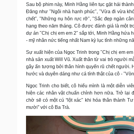
Sau bộ phim này, Minh Hằng liên tục gặt hái thàn
Đãng như "Ngôi nhà hạnh phúc", "Vừa đi vừa khó
chết", "Những nụ hôn rực rỡ", "Sắc đẹp ngàn câ
hạng theo năm tháng. Cô được đánh giá là một tr
dự án "Chị chị em em 2" sắp tới, Minh Hằng hứa hẹ
- mỹ nhân nức tiếng nhất Nam kỳ lục tỉnh những n
Sự xuất hiện của Ngọc Trinh trong "Chị chị em em 
nhà sản xuất Will Vũ. Xuất thân từ vai trò người 
gây ấn tượng bởi thân hình quyến rũ chết người. 
hước và duyên dáng như cá tính thật của cô - "Vòn
Ngọc Trinh cho biết, cô hiểu mình là một diễn vi
hiện các nhân vật chuẩn chỉnh hơn nữa. Trở lại
chờ sẽ có một cú “lột xác" khi hóa thân thành Tư
mười” với cô Ba Trà.