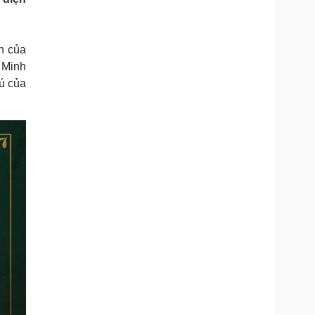
Doanh nghiệp 24h
Tin Công nghệ
Doanh nhân
Trải nghiệm
ì cộng đồng
Chuyển đổi số
n của
, Minh
u lịch
Podcast
hú của
Tư vấn
Câu chuyện thời sự
Săn Tour
Đọc truyện đêm khuya
heck-in
Cửa sổ tình yêu
Kể chuyện cho bé
Hạt giống tâm hồn