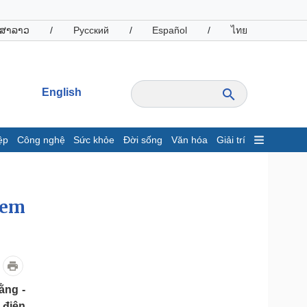
ສາລາວ
/
Русский
/
Español
/
ไทย
English
ệp
Công nghệ
Sức khỏe
Đời sống
Văn hóa
Giải trí
inh tế
Thị trường
ất động sản
Giá vàng
hởi nghiệp
Tiêu dùng
 em
Tỷ giá
Chứng khoán
Giá cà phê
oanh nghiệp
Công nghệ
ằng -
hông tin doanh nghiệp
Sành điệu
 điện