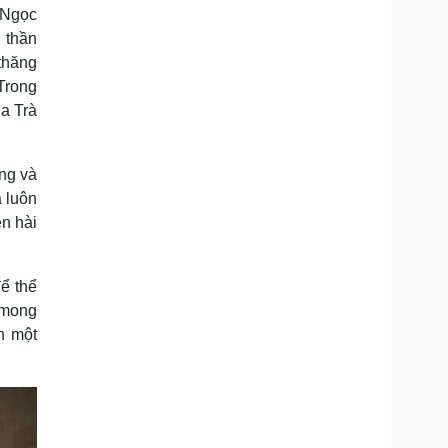
 Ngọc
 thần
thăng
Trong
Ba Trà
ãng và
à luôn
n hài
ể thể
 mong
n một