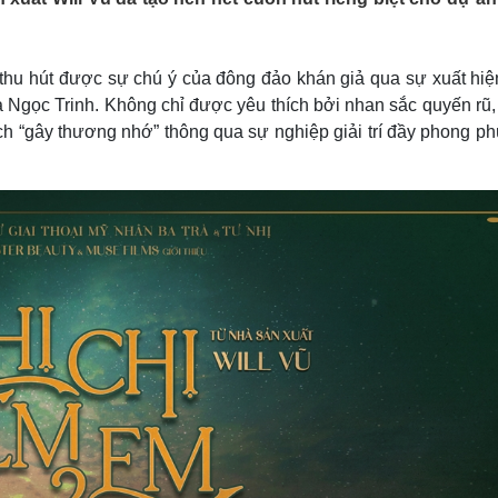
Lịch thi đấu bóng đá
Xe máy
Thế giới thể thao
Tư vấn
eSports
V
 thu hút được sự chú ý của đông đảo khán giả qua sự xuất hiệ
Hậu trường
và Ngọc Trinh. Không chỉ được yêu thích bởi nhan sắc quyến rũ
Văn hóa
Giải trí
D
ách “gây thương nhớ” thông qua sự nghiệp giải trí đầy phong p
Sân khấu - Điện ảnh
Nghệ sĩ
Văn học
Thời trang
Âm nhạc
Sao Việt
c
Di sản