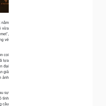
c nằm
i vừa
met",
ng vé
n coi
đã lựa
n đại
n giả
n ảnh
au sự
 tình
ng câu