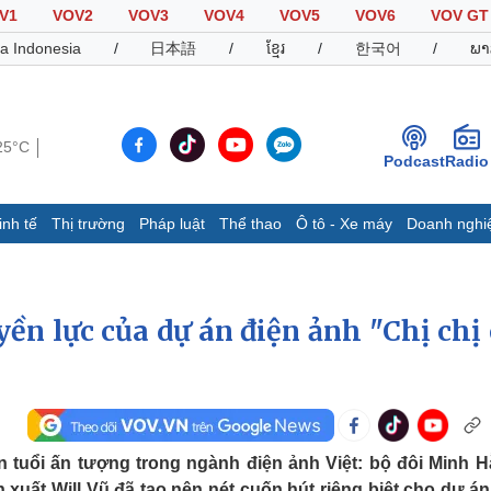
V1
VOV2
VOV3
VOV4
VOV5
VOV6
VOV GT
a Indonesia
/
日本語
/
ខ្មែរ
/
한국어
/
ພາ
25°C
Podcast
Radio
inh tế
Thị trường
Pháp luật
Thể thao
Ô tô - Xe máy
Doanh nghi
Thế giới
Multimedia
K
Quan sát
Video
B
Cuộc sống đó đây
Ảnh
K
ền lực của dự án điện ảnh "Chị chị
Hồ sơ
E-Magazine
Infographic
Thể thao
Ô tô - Xe máy
D
 tuổi ấn tượng trong ngành điện ảnh Việt: bộ đôi Minh H
Bóng đá
Ô tô
T
xuất Will Vũ đã tạo nên nét cuốn hút riêng biệt cho dự án