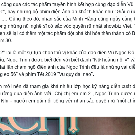
h công qua các tác phẩm truyền hình kết hợp cùng đạo diễn Vũ
c", hay những bộ phim điện ảnh ăn khách khác như "Giải cứu
n",… Cùng theo đó, nhan sắc của Minh Hằng cũng ngày càng 
ong những nữ nghệ sĩ có sắc vóc quyến rũ nhất showbiz Việt. 
n sẽ lại có thêm một tác phẩm đột phá khi hóa thân thành cô 
ăm 30.
2" lại là một sự lựa chọn thú vị khác của đạo diễn Vũ Ngọc Đ
mẫu, Ngọc Trinh được biết đến với biệt danh “Nữ hoàng nội y" v
Hai lần chạm ngõ điện ảnh của Ngọc Trinh đều là những vai diễ
g eo 56" và phim Tết 2019 "Vu quy đại náo".
ên mới nên đã tham gia khá nhiều lớp học kỹ năng diễn xuất đ
 đường đua điện ảnh với "Chị chị em em 2", Ngọc Trinh được
 Nhị - người em gái nổi tiếng với nhan sắc quyến rũ “một chí