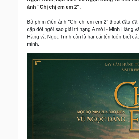
Tin nóng
Việt Nam
ảnh “Chị chị em em 2".
Tư vấn luật
Phân tích
Bộ phim điện ảnh "Chị chị em em 2" thoạt đầu đã
cặp đôi ngôi sao giải trí hạng A mới - Minh Hằng 
Sức khỏe
Đời sống
Hằng và Ngọc Trinh còn là hai cái tên luôn biết c
Dinh dưỡng - món ngon
Nhà đẹp
mình.
Cây thuốc
Blog
Sản phụ khoa
Tình yêu - Gia đình
Nhi khoa
Nam khoa
Làm đẹp - giảm cân
Phòng mạch online
Ăn sạch sống khỏe
Cải chính