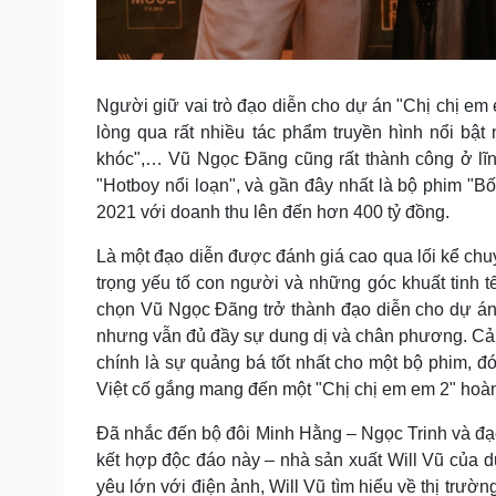
Người giữ vai trò đạo diễn cho dự án "Chị chị em
lòng qua rất nhiều tác phẩm truyền hình nổi bậ
khóc",… Vũ Ngọc Đãng cũng rất thành công ở lĩn
"Hotboy nổi loạn", và gần đây nhất là bộ phim "
2021 với doanh thu lên đến hơn 400 tỷ đồng.
Là một đạo diễn được đánh giá cao qua lối kể ch
trọng yếu tố con người và những góc khuất tinh tế
chọn Vũ Ngọc Đãng trở thành đạo diễn cho dự án
nhưng vẫn đủ đầy sự dung dị và chân phương. Cả 
chính là sự quảng bá tốt nhất cho một bộ phim, đ
Việt cố gắng mang đến một "Chị chị em em 2" hoàn 
Đã nhắc đến bộ đôi Minh Hằng – Ngọc Trinh và đ
kết hợp độc đáo này – nhà sản xuất Will Vũ của d
yêu lớn với điện ảnh, Will Vũ tìm hiểu về thị trư