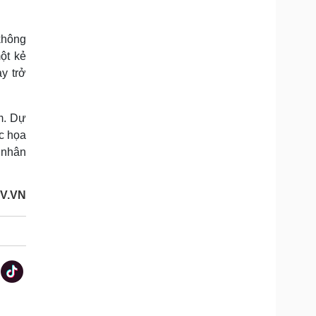
 không
ột kẻ
y trở
m. Dự
ắc họa
 nhân
V.VN