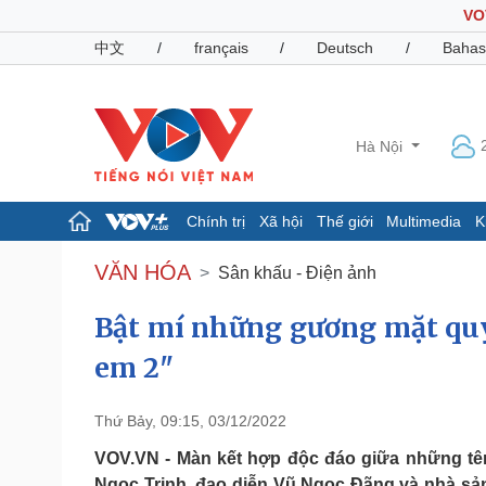
VO
中文
/
français
/
Deutsch
/
Bahas
Hà Nội
Chính trị
Xã hội
Thế giới
Multimedia
K
Chính trị
Xã hội
VĂN HÓA
Sân khấu - Điện ảnh
Đảng
Tin 24h
Tổ chức nhân sự
Dự báo thời tiết
Bật mí những gương mặt quy
Quốc hội
Giáo dục
em 2"
Nhận diện sự thật
Dấu ấn VOV
Việc làm
Biển đảo
Thứ Bảy, 09:15, 03/12/2022
Pháp luật
Quân sự - Quốc phòng
VOV.VN - Màn kết hợp độc đáo giữa những tên
Vụ án
Vũ khí
Ngọc Trinh, đạo diễn Vũ Ngọc Đãng và nhà sản 