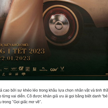
 cao bởi sự khéo léo trong khâu lựa chọn nhân vật và tinh th
 từng vai diễn. Cô được khán giả ưu ái gọi bằng biệt danh “b
 trong "Gọi giấc mơ về".