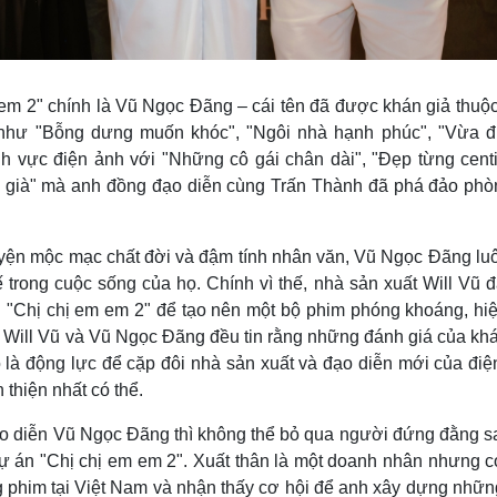
 em 2" chính là Vũ Ngọc Đãng – cái tên đã được khán giả thuộ
t như "Bỗng dưng muốn khóc", "Ngôi nhà hạnh phúc", "Vừa đ
h vực điện ảnh với "Những cô gái chân dài", "Đẹp từng centi
Bố già" mà anh đồng đạo diễn cùng Trấn Thành đã phá đảo phò
uyện mộc mạc chất đời và đậm tính nhân văn, Vũ Ngọc Đãng luô
 trong cuộc sống của họ. Chính vì thế, nhà sản xuất Will Vũ 
 "Chị chị em em 2" để tạo nên một bộ phim phóng khoáng, hiệ
Will Vũ và Vũ Ngọc Đãng đều tin rằng những đánh giá của khá
ó là động lực để cặp đôi nhà sản xuất và đạo diễn mới của điệ
thiện nhất có thể.
ạo diễn Vũ Ngọc Đãng thì không thể bỏ qua người đứng đằng s
ự án "Chị chị em em 2". Xuất thân là một doanh nhân nhưng có
ờng phim tại Việt Nam và nhận thấy cơ hội để anh xây dựng nhữ