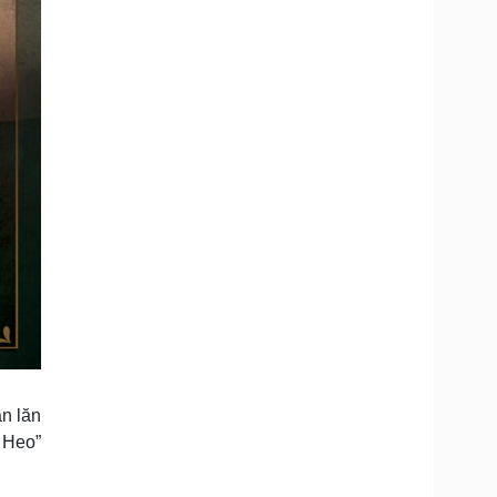
ần lăn
é Heo”