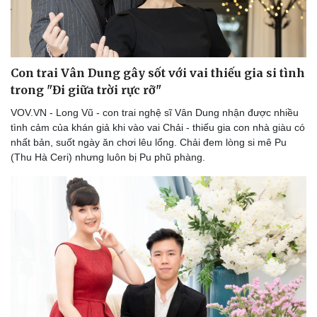
Con trai Vân Dung gây sốt với vai thiếu gia si tình
trong "Đi giữa trời rực rỡ"
VOV.VN - Long Vũ - con trai nghệ sĩ Vân Dung nhận được nhiều
tình cảm của khán giả khi vào vai Chải - thiếu gia con nhà giàu có
nhất bản, suốt ngày ăn chơi lêu lổng. Chải đem lòng si mê Pu
(Thu Hà Ceri) nhưng luôn bị Pu phũ phàng.
Doanh nghiệp
Công nghệ
Thông tin doanh nghiệp
Sành điệu
Doanh nghiệp 24h
Tin Công nghệ
Doanh nhân
Trải nghiệm
Vì cộng đồng
Chuyển đổi số