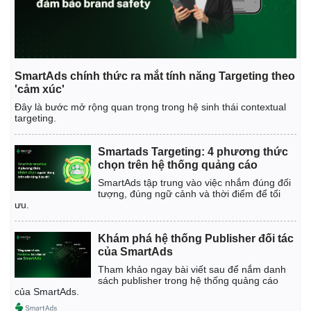
Kinh tế
Thị trường
Bất động sản
Giá vàng
Khởi nghiệp
Tiêu dùng
SmartAds chính thức ra mắt tính năng Targeting theo
Tỷ giá
'cảm xúc'
Chứng khoán
Đây là bước mở rộng quan trọng trong hệ sinh thái contextual
Giá cà phê
targeting.
Smartads Targeting: 4 phương thức
chọn trên hệ thống quảng cáo
SmartAds tập trung vào việc nhắm đúng đối
tượng, đúng ngữ cảnh và thời điểm để tối
ưu.
Khám phá hệ thống Publisher đối tác
của SmartAds
Tham khảo ngay bài viết sau để nắm danh
sách publisher trong hệ thống quảng cáo
của SmartAds.