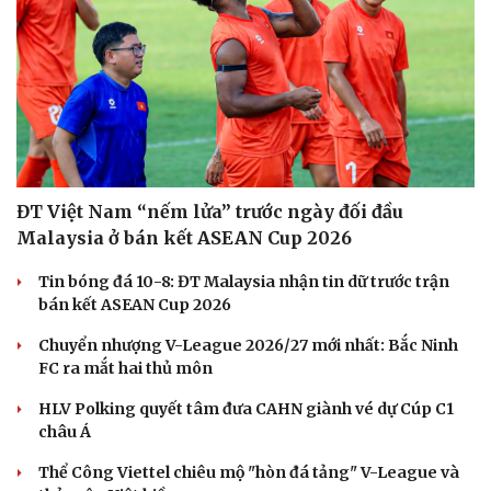
Du lịch
Podcast
Tư vấn
Câu chuyện thời sự
Săn Tour
Đọc truyện đêm khuya
check-in
Cửa sổ tình yêu
Kể chuyện cho bé
Hạt giống tâm hồn
ĐT Việt Nam “nếm lửa” trước ngày đối đầu
Malaysia ở bán kết ASEAN Cup 2026
Tin bóng đá 10-8: ĐT Malaysia nhận tin dữ trước trận
bán kết ASEAN Cup 2026
Chuyển nhượng V-League 2026/27 mới nhất: Bắc Ninh
FC ra mắt hai thủ môn
HLV Polking quyết tâm đưa CAHN giành vé dự Cúp C1
châu Á
Thể Công Viettel chiêu mộ "hòn đá tảng" V-League và