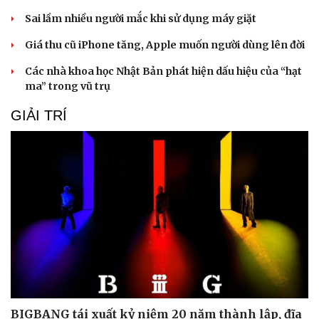
Sai lầm nhiều người mắc khi sử dụng máy giặt
Giá thu cũ iPhone tăng, Apple muốn người dùng lên đời
Các nhà khoa học Nhật Bản phát hiện dấu hiệu của “hạt
ma” trong vũ trụ
GIẢI TRÍ
Văn hóa
Giải trí
Sân khấu - Điện ảnh
Nghệ sĩ
Văn học
Thời trang
Âm nhạc
Sao Việt
Di sản
BIGBANG tái xuất kỷ niệm 20 năm thành lập, đĩa