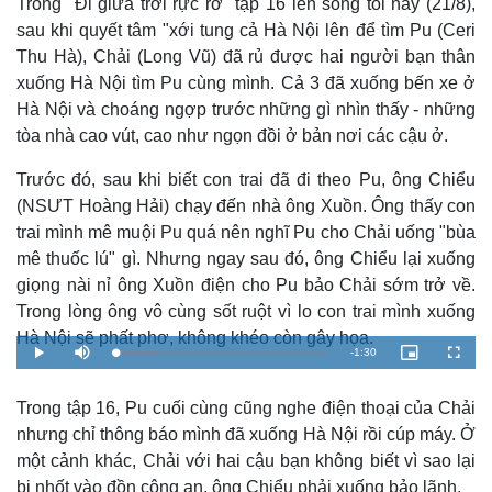
Trong "Đi giữa trời rực rỡ" tập 16 lên sóng tối nay (21/8),
sau khi quyết tâm "xới tung cả Hà Nội lên để tìm Pu (Ceri
Thu Hà), Chải (Long Vũ) đã rủ được hai người bạn thân
xuống Hà Nội tìm Pu cùng mình. Cả 3 đã xuống bến xe ở
Hà Nội và choáng ngợp trước những gì nhìn thấy - những
tòa nhà cao vút, cao như ngọn đồi ở bản nơi các cậu ở.
Trước đó, sau khi biết con trai đã đi theo Pu, ông Chiểu
(NSƯT Hoàng Hải) chạy đến nhà ông Xuồn. Ông thấy con
trai mình mê muội Pu quá nên nghĩ Pu cho Chải uống "bùa
mê thuốc lú" gì. Nhưng ngay sau đó, ông Chiểu lại xuống
giọng nài nỉ ông Xuồn điện cho Pu bảo Chải sớm trở về.
Trong lòng ông vô cùng sốt ruột vì lo con trai mình xuống
Hà Nội sẽ phất phơ, không khéo còn gây họa.
R
-
1:30
L
P
M
P
F
o
l
u
i
u
a
a
t
c
l
e
d
y
e
t
l
e
u
s
Trong tập 16, Pu cuối cùng cũng nghe điện thoại của Chải
d
r
c
m
:
e
r
nhưng chỉ thông báo mình đã xuống Hà Nội rồi cúp máy. Ở
2
-
e
0
i
e
a
.
n
n
một cảnh khác, Chải với hai cậu bạn không biết vì sao lại
3
-
3
P
bị nhốt vào đồn công an, ông Chiểu phải xuống bảo lãnh.
i
%
i