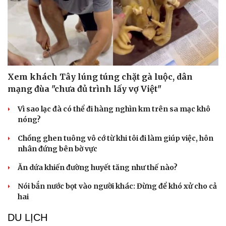
Xem khách Tây lúng túng chặt gà luộc, dân
Sức khỏe
Đời sống
mạng đùa "chưa đủ trình lấy vợ Việt"
Dinh dưỡng - món ngon
Nhà đẹp
Cây thuốc
Blog
Vì sao lạc đà có thể đi hàng nghìn km trên sa mạc khô
Sản phụ khoa
Tình yêu - Gia đình
nóng?
Nhi khoa
Chồng ghen tuông vô cớ từ khi tôi đi làm giúp việc, hôn
Nam khoa
nhân đứng bên bờ vực
Làm đẹp - giảm cân
Phòng mạch online
Ăn dứa khiến đường huyết tăng như thế nào?
Ăn sạch sống khỏe
Nói bắn nước bọt vào người khác: Đừng để khó xử cho cả
hai
DU LỊCH