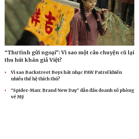
“Thư tình gửi ngoại”: Vì sao một câu chuyện cũ lại
thu hút khán giả Việt?
Vì sao Backstreet Boys hát nhạc PAW Patrol khiến
nhiều thế hệ thích thú?
“Spider-Man: Brand New Day” dẫn đầu doanh số phòng
vé Mỹ
Phản ứng của Dwayne Johnson khi Moana bị giới phê
bình chê bai
The Odyssey vượt 1 tỷ USD, Christopher Nolan tái lập kỳ
tích sau 14 năm