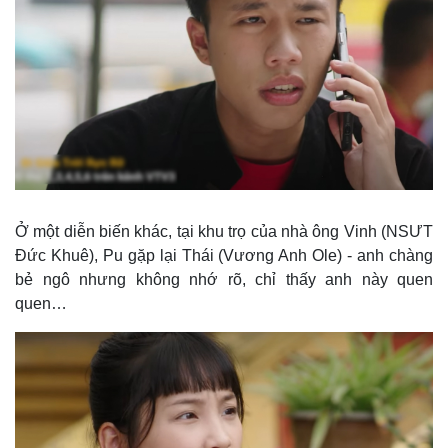
Thế giới
Multimedia
Quan sát
Video
Cuộc sống đó đây
Ảnh
Hồ sơ
E-Magazine
Ở một diễn biến khác, tại khu trọ của nhà ông Vinh (NSƯT
Infographic
Đức Khuê), Pu gặp lại Thái (Vương Anh Ole) - anh chàng
bẻ ngô nhưng không nhớ rõ, chỉ thấy anh này quen
quen…