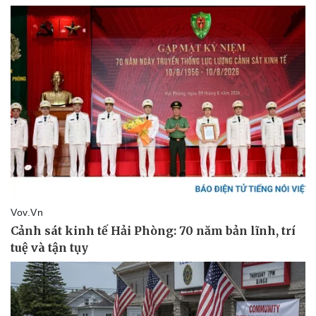
Thể thao
Ô tô - Xe máy
Bóng đá
Ô tô
Lịch thi đấu bóng đá
Xe máy
Thế giới thể thao
Tư vấn
eSports
Hậu trường