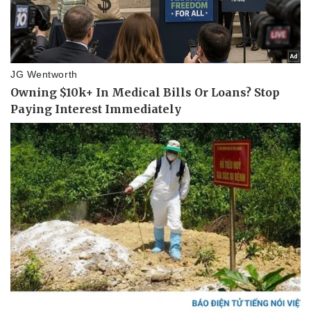
Vụ án
Vũ khí
Tin nóng
Việt Nam
Tư vấn luật
Phân tích