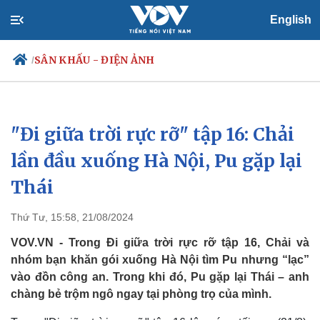
English
SÂN KHẤU - ĐIỆN ẢNH
/
"Đi giữa trời rực rỡ" tập 16: Chải
Chính trị
Xã hội
Đảng
Tin 24h
lần đầu xuống Hà Nội, Pu gặp lại
Tổ chức nhân sự
Dự báo thời tiết
Thái
Quốc hội
Giáo dục
Nhận diện sự thật
Dấu ấn VOV
Việc làm
Thứ Tư, 15:58, 21/08/2024
Biển đảo
VOV.VN - Trong Đi giữa trời rực rỡ tập 16, Chải và
nhóm bạn khăn gói xuống Hà Nội tìm Pu nhưng “lạc”
vào đồn công an. Trong khi đó, Pu gặp lại Thái – anh
chàng bẻ trộm ngô ngay tại phòng trọ của mình.