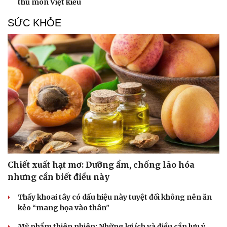
thủ môn Việt kiều
SỨC KHỎE
Chiết xuất hạt mơ: Dưỡng ẩm, chống lão hóa
nhưng cần biết điều này
Thấy khoai tây có dấu hiệu này tuyệt đối không nên ăn
kẻo “mang họa vào thân"
Mỹ phẩm thiên nhiên: Những lợi ích và điều cần lưu ý