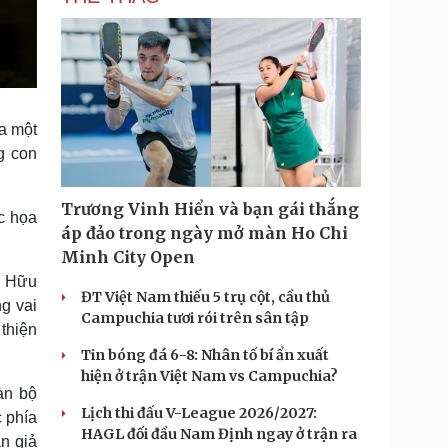
a một
g con
Trương Vinh Hiển và bạn gái thắng
c họa
áp đảo trong ngày mở màn Ho Chi
Minh City Open
T Hữu
ĐT Việt Nam thiếu 5 trụ cột, cầu thủ
g vai
Campuchia tươi rói trên sân tập
thiện
Tin bóng đá 6-8: Nhân tố bí ẩn xuất
hiện ở trận Việt Nam vs Campuchia?
àn bộ
Lịch thi đấu V-League 2026/2027:
 phía
HAGL đối đầu Nam Định ngay ở trận ra
n giả