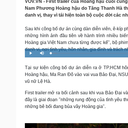
VOV.VN - First trailer của Hoàng hậu cuối cùng
Tin nóng
Việt Nam
Nam Phương Hoàng hậu do Tăng Thanh Hà thủ 
Tư vấn luật
Phân tích
danh vị, thay vì tái hiện toàn bộ cuộc đời các nh
Sau khi công bố dự án cùng dàn diễn viên, ê-kíp phim
Sức khỏe
Đời sống
những hình ảnh đầu tiên về hành trình nhiều bi
Dinh dưỡng - món ngon
Nhà đẹp
Hoàng gia Việt Nam chưa từng được kể", bộ phim 
Cây thuốc
Blog
danh vị, nơi tình yêu, hôn nhân, gia đình và trách
Sản phụ khoa
Tình yêu - Gia đình
L
P
M
Nhi khoa
o
l
u
a
a
t
Nam khoa
d
y
e
e
Tại sự kiện công bố dự án diễn ra ở TP.HCM h
Làm đẹp - giảm cân
d
:
Hoàng hậu, Ma Ran Đô vào vai vua Bảo Đại, NSƯ
Phòng mạch online
3
.
6
Ăn sạch sống khỏe
vũ nữ Lệ Hà.
0
%
Cải chính
First trailer mở ra bối cảnh sau khi vua Bảo Đại
đây là giai đoạn "những rung động của tình yêu t
những bê bối đang bủa vây Hoàng gia".