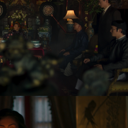
T
i
m
e