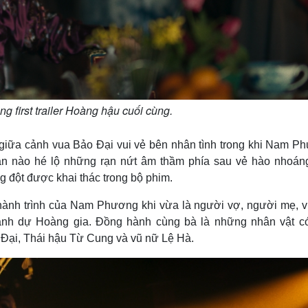
g first trailer Hoàng hậu cuối cùng.
p giữa cảnh vua Bảo Đại vui vẻ bên nhân tình trong khi Nam P
ần nào hé lộ những rạn nứt âm thầm phía sau vẻ hào nhoán
 đột được khai thác trong bộ phim.
a hành trình của Nam Phương khi vừa là người vợ, người mẹ, v
danh dự Hoàng gia. Đồng hành cùng bà là những nhân vật c
Đại, Thái hậu Từ Cung và vũ nữ Lệ Hà.