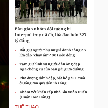
Bàn giao nhóm đối tượng bị
Interpol truy nã đỏ, lừa đảo hơn 327
tỷ đồng
Bắt giữ người phụ nữ giả danh công an
lừa đảo "chạy án" 400 triệu đồng
Tạm giữ hình sự người đàn ông đạp
ngã chồng cũ của bạn gái giữa đường
Cha dượng đánh đập, bắt bé gái 11 tuổi
ở Đồng Nai quỳ đến 1h sáng
Khám xét khẩn cấp nhà Bùi Xuân Huấn
(Huấn Hoa Hồng)
THỂ THAO