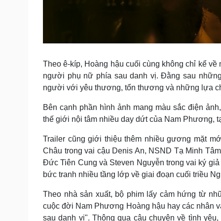
Theo ê-kíp, Hoàng hậu cuối cùng không chỉ kể về
người phụ nữ phía sau danh vị. Đằng sau những
người với yêu thương, tổn thương và những lựa c
Bên cạnh phần hình ảnh mang màu sắc điện ảnh, f
thế giới nội tâm nhiều day dứt của Nam Phương, t
Trailer cũng giới thiệu thêm nhiều gương mặt 
Châu trong vai cậu Denis An, NSND Tạ Minh Tâm 
Đức Tiên Cung và Steven Nguyễn trong vai ký gi
bức tranh nhiều tầng lớp về giai đoạn cuối triều N
Theo nhà sản xuất, bộ phim lấy cảm hứng từ nhữ
cuộc đời Nam Phương Hoàng hậu hay các nhân vật
sau danh vị". Thông qua câu chuyện về tình yêu,