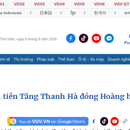
V1
VOV2
VOV3
VOV4
VOV5
VOV6
VOV GT
a Indonesia
/
日本語
/
ខ្មែរ
/
한국어
/
ພາ
Thứ Năm, ngày 6 tháng 8 năm 2026
Po
inh tế
Thị trường
Pháp luật
Thể thao
Ô tô - Xe máy
Doanh nghi
Thế giới
Multimedia
K
Quan sát
Video
B
Cuộc sống đó đây
Ảnh
K
Hồ sơ
E-Magazine
u tiên Tăng Thanh Hà đóng Hoàng 
Infographic
Thể thao
Ô tô - Xe máy
D
Bóng đá
Ô tô
T