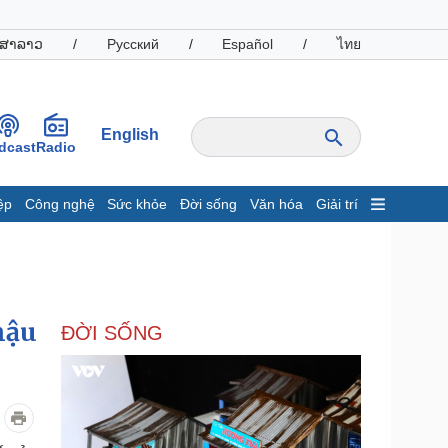
ສາລາວ
/
Русский
/
Español
/
ไทย
English
dcast
Radio
ệp
Công nghệ
Sức khỏe
Đời sống
Văn hóa
Giải trí
inh tế
Thị trường
ất động sản
Giá vàng
hởi nghiệp
Tiêu dùng
Tỷ giá
hậu
ĐỜI SỐNG
Chứng khoán
Giá cà phê
oanh nghiệp
Công nghệ
hông tin doanh nghiệp
Sành điệu