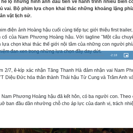
 hé lộ những hình ảnh đầu tiên về hành trình nhiều biến c
Lịch thi đấu bóng đá
Xe máy
vai. Bộ phim lựa chọn khai thác những khoảng lặng phí
Thế giới thể thao
Tư vấn
ân vật lịch sử.
eSports
V
Hậu trường
 điện ảnh Hoàng hậu cuối cùng tiếp tục giới thiệu first trailer,
Văn hóa
Giải trí
D
ến cố của Nam Phương Hoàng hậu. Với tagline "Một câu chuy
Sân khấu - Điện ảnh
Nghệ sĩ
lựa chọn khai thác thế giới nội tâm của những con người phí
Văn học
Thời trang
 nhiệm đan xen trong những lựa chọn đầy day dứt.
Âm nhạc
Sao Việt
c
R
-
2:18
P
Di sản
i
c
e
t
u
ôm 2/7, ê-kíp xác nhận Tăng Thanh Hà đảm nhận vai Nam P
r
m
e
T Diệu Đức hóa thân thành Thái hậu Từ Cung và Trâm Anh và
-
i
a
n
-
P
i
i
c
 và Nam Phương Hoàng hậu đã kết hôn, có ba người con. Theo ê
t
n
u
huở ban đầu dần nhường chỗ cho áp lực của danh vị, trách nhi
r
e
i
n
g