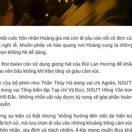
 một cuộc hôn nhân Hoàng gia mà còn đi sâu vào nỗi cô đơn củ
 nghi lễ, khuôn phép và hào quang nơi Hoàng cung là nhữn
họn không hề dễ dàng.
irst trailer còn sử dụng giọng hát của Bùi Lan Hương để khắ
ạo nên bầu không khí trầm lắng và giàu cảm xúc.
mới của bộ phim như Thân Thúy Hà trong vai chị Agnès, NSƯ
trong vai Tổng biên tập Tạp chí Vịt Đực, NSƯT Hồng Vân tron
ả Hồ Đắc. Những nhân vật này được kỳ vọng sẽ góp phần hoàn 
guyễn.
ng sự kiện có thật nhưng "không hướng đến việc tái hiện to
 lịch sử, mà lựa chọn đi sâu vào những khoảng trống cảm xúc
 hôn nhân, gia đình và trách nhiệm, ê-kíp mong muốn đưa khá