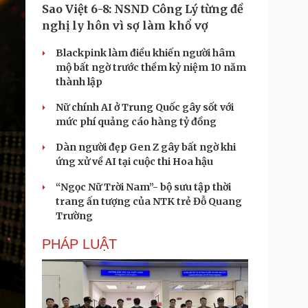
Sao Việt 6-8: NSND Công Lý từng đề
nghị ly hôn vì sợ làm khổ vợ
Blackpink làm điều khiến người hâm
mộ bất ngờ trước thềm kỷ niệm 10 năm
thành lập
Nữ chính AI ở Trung Quốc gây sốt với
mức phí quảng cáo hàng tỷ đồng
Dàn người đẹp Gen Z gây bất ngờ khi
ứng xử về AI tại cuộc thi Hoa hậu
“Ngọc Nữ Trời Nam”- bộ sưu tập thời
trang ấn tượng của NTK trẻ Đỗ Quang
Trường
PHÁP LUẬT