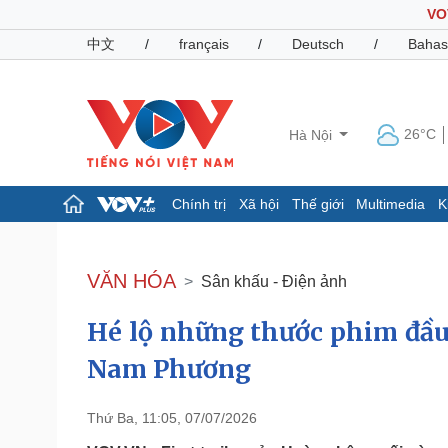
VO
中文
/
français
/
Deutsch
/
Bahas
26°C
Hà Nội
Chính trị
Xã hội
Thế giới
Multimedia
K
Chính trị
Xã hội
Đảng
Tin 24h
VĂN HÓA
Sân khấu - Điện ảnh
Tổ chức nhân sự
Dự báo thời tiết
Quốc hội
Giáo dục
Hé lộ những thước phim đầ
Nhận diện sự thật
Dấu ấn VOV
Việc làm
Nam Phương
Biển đảo
Pháp luật
Quân sự - Quốc phòng
Thứ Ba, 11:05, 07/07/2026
Vụ án
Vũ khí