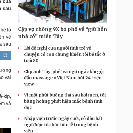
ố của
Doanh nghiệp 24h
Tin Công nghệ
a sau
Doanh nhân
Trải nghiệm
ì cộng đồng
Chuyển đổi số
Cặp vợ chồng 9X bỏ phố về “giữ hồn
 hé lộ
u lịch
Podcast
nhà cổ” miền Tây
ện về
Tư vấn
Câu chuyện thời sự
a sau
Săn Tour
Đọc truyện đêm khuya
Lời đề nghị của người tình trẻ về
heck-in
Cửa sổ tình yêu
chuyện có con chung khiến tôi bế tắc ở
F
Kể chuyện cho bé
u
tuổi 80
l
Hạt giống tâm hồn
l
s
hương
Clip anh Tây 'phê' và ngơ ngác khi gội
c
r
o vai
đầu massage ở Việt Nam hút 24 triệu
e
e
view
n
Vì một phút buông thả sau hơi men, tôi
-kíp,
bàng hoàng phát hiện mắc bệnh tình
ệm và
dục
Nhập viện trước ngày cưới, cô dâu bất
ngờ được tổ chức hôn lễ trong bệnh
viện