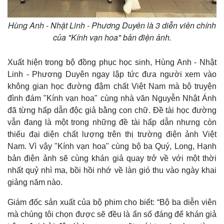
Hùng Anh - Nhật Linh - Phương Duyên là 3 diễn viên chính
của "Kính vạn hoa" bản điện ảnh.
Xuất hiện trong bộ đồng phục học sinh, Hùng Anh - Nhật
Linh - Phương Duyên ngay lập tức đưa người xem vào
không gian học đường đậm chất Việt Nam mà bộ truyện
đình đám "Kính vạn hoa" cùng nhà văn Nguyễn Nhật Ánh
đã từng hấp dẫn độc giả bằng con chữ. Đề tài học đường
vẫn đang là một trong những đề tài hấp dẫn nhưng còn
Kinh tế
Thị trường
thiếu đại diện chất lượng trên thị trường điện ảnh Việt
Bất động sản
Giá vàng
Nam. Vì vậy "Kính vạn hoa" cùng bộ ba Quý, Long, Hạnh
Khởi nghiệp
Tiêu dùng
bản điện ảnh sẽ cùng khán giả quay trở về với một thời
Tỷ giá
Chứng khoán
nhất quỷ nhì ma, bồi hồi nhớ về làn gió thu vào ngày khai
Giá cà phê
giảng năm nào.
Giám đốc sản xuất của bộ phim cho biết: “Bộ ba diễn viên
mà chúng tôi chọn được sẽ đều là ẩn số đáng để khán giả