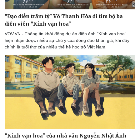
Săn Tour
Đọc truyện đêm khuya
check-in
Cửa sổ tình yêu
"Đạo diễn trăm tỷ" Võ Thanh Hòa đi tìm bộ ba
Kể chuyện cho bé
Hạt giống tâm hồn
diễn viên "Kính vạn hoa"
VOV.VN - Thông tin khởi động dự án điện ảnh "Kính vạn hoa"
hiện nhận được nhiều sự chú ý của đông đảo khán giả, khi đây
chính là tuổi thơ của nhiều thế hệ học trò Việt Nam.
"Kính vạn hoa" của nhà văn Nguyễn Nhật Ánh