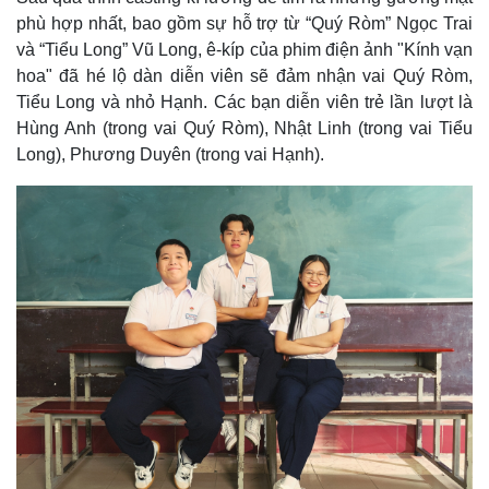
Thế giới
Multimedia
phù hợp nhất, bao gồm sự hỗ trợ từ “Quý Ròm” Ngọc Trai
Quan sát
Video
và “Tiểu Long” Vũ Long, ê-kíp của phim điện ảnh "Kính vạn
Cuộc sống đó đây
Ảnh
hoa" đã hé lộ dàn diễn viên sẽ đảm nhận vai Quý Ròm,
Hồ sơ
E-Magazine
Tiểu Long và nhỏ Hạnh. Các bạn diễn viên trẻ lần lượt là
Infographic
Hùng Anh (trong vai Quý Ròm), Nhật Linh (trong vai Tiểu
Long), Phương Duyên (trong vai Hạnh).