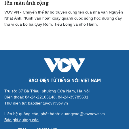
lên màn ảnh rộng
VOV.VN - Chuyển thể từ bộ truyện cùng tên của nhà văn Nguyễn
Nhật Ánh, “Kính vạn hoa” xoay quanh cuộc sống học đường đầy
thú vị của bộ ba Quý Ròm, Tiểu Long và nhỏ Hạnh.
Cải chính
BÁO ĐIỆN TỬ TIẾNG NÓI VIỆT NAM
Trụ sở: 37 Bà Triệu, phường Cửa Nam, Hà Nội
Điện thoại: 84-24-22105148, 84-24-39785691
Thư điện tử: baodientuvov@vov.vn
Liên hệ quảng cáo, phát hành: quangcao@vovnews.vn
Báo giá quảng cáo