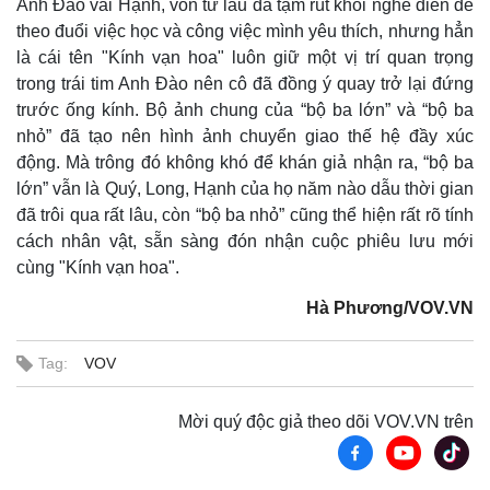
Anh Đào vai Hạnh, vốn từ lâu đã tạm rút khỏi nghề diễn để
theo đuổi việc học và công việc mình yêu thích, nhưng hẳn
là cái tên "Kính vạn hoa" luôn giữ một vị trí quan trọng
trong trái tim Anh Đào nên cô đã đồng ý quay trở lại đứng
trước ống kính. Bộ ảnh chung của “bộ ba lớn” và “bộ ba
nhỏ” đã tạo nên hình ảnh chuyển giao thế hệ đầy xúc
động. Mà trông đó không khó để khán giả nhận ra, “bộ ba
lớn” vẫn là Quý, Long, Hạnh của họ năm nào dẫu thời gian
đã trôi qua rất lâu, còn “bộ ba nhỏ” cũng thể hiện rất rõ tính
cách nhân vật, sẵn sàng đón nhận cuộc phiêu lưu mới
cùng "Kính vạn hoa".
Thể thao
Ô tô - Xe máy
Hà Phương/VOV.VN
Bóng đá
Ô tô
Lịch thi đấu bóng đá
Xe máy
Tag:
VOV
Thế giới thể thao
Tư vấn
eSports
Hậu trường
Mời quý độc giả theo dõi VOV.VN trên