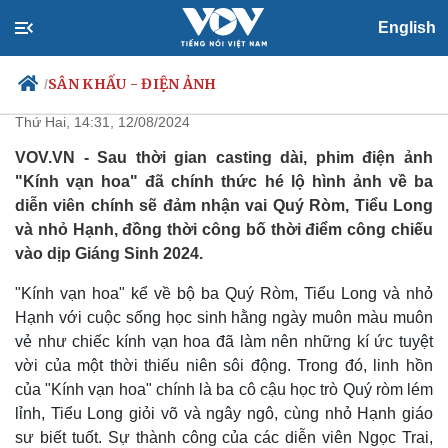
English
Lộ diện bộ 3 diễn viên chính của
phim điện ảnh "Kính vạn hoa"
SÂN KHẤU - ĐIỆN ẢNH
/
Thứ Hai, 14:31, 12/08/2024
VOV.VN - Sau thời gian casting dài, phim điện ảnh
"Kính vạn hoa" đã chính thức hé lộ hình ảnh về ba
Chính trị
Xã hội
diễn viên chính sẽ đảm nhận vai Quý Ròm, Tiểu Long
Đảng
Tin 24h
và nhỏ Hạnh, đồng thời công bố thời điểm công chiếu
Tổ chức nhân sự
Dự báo thời tiết
vào dịp Giáng Sinh 2024.
Quốc hội
Giáo dục
Nhận diện sự thật
Dấu ấn VOV
"Kính vạn hoa" kể về bộ ba Quý Ròm, Tiểu Long và nhỏ
Việc làm
Hạnh với cuộc sống học sinh hằng ngày muôn màu muôn
Biển đảo
vẻ như chiếc kính vạn hoa đã làm nên những kí ức tuyệt
vời của một thời thiếu niên sôi động. Trong đó, linh hồn
của "Kính vạn hoa" chính là ba cô cậu học trò Quý ròm lém
lỉnh, Tiểu Long giỏi võ và ngây ngô, cùng nhỏ Hạnh giáo
sư biết tuốt. Sự thành công của các diễn viên Ngọc Trai,