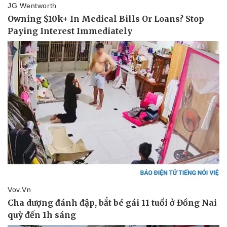
Sức khỏe
Đời sống
Dinh dưỡng - món ngon
Nhà đẹp
Cây thuốc
Blog
Sản phụ khoa
Tình yêu - Gia đình
Nhi khoa
Nam khoa
Làm đẹp - giảm cân