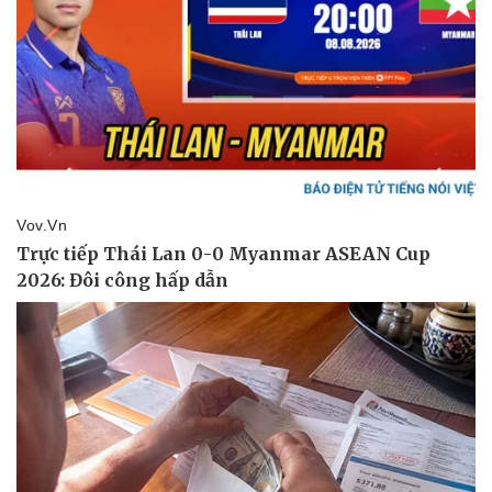
Văn hóa
Giải trí
Sân khấu - Điện ảnh
Nghệ sĩ
Văn học
Thời trang
Âm nhạc
Sao Việt
Di sản