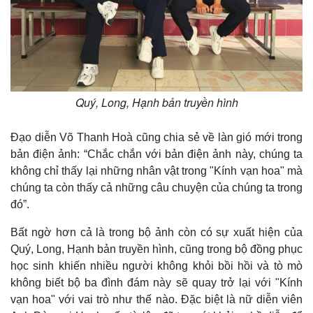
Pháp luật
Quân sự - Quốc phòng
Vụ án
Vũ khí
Tin nóng
Việt Nam
Tư vấn luật
Phân tích
Quý, Long, Hạnh bản truyền hình
Đạo diễn Võ Thanh Hoà cũng chia sẻ về làn gió mới trong
bản điện ảnh: “Chắc chắn với bản điện ảnh này, chúng ta
không chỉ thấy lại những nhân vật trong "Kính vạn hoa" mà
chúng ta còn thấy cả những câu chuyện của chúng ta trong
đó”.
Bất ngờ hơn cả là trong bộ ảnh còn có sự xuất hiện của
Quý, Long, Hạnh bản truyền hình, cũng trong bộ đồng phục
học sinh khiến nhiều người không khỏi bồi hồi và tò mò
không biết bộ ba đình đám này sẽ quay trở lại với "Kính
vạn hoa" với vai trò như thế nào. Đặc biệt là nữ diễn viên