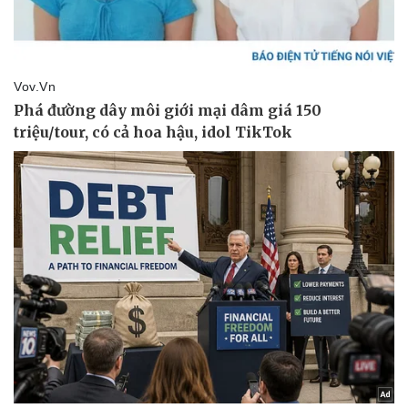
Doanh nghiệp
Công nghệ
Thông tin doanh nghiệp
Sành điệu
Doanh nghiệp 24h
Tin Công nghệ
Doanh nhân
Trải nghiệm
Vì cộng đồng
Chuyển đổi số