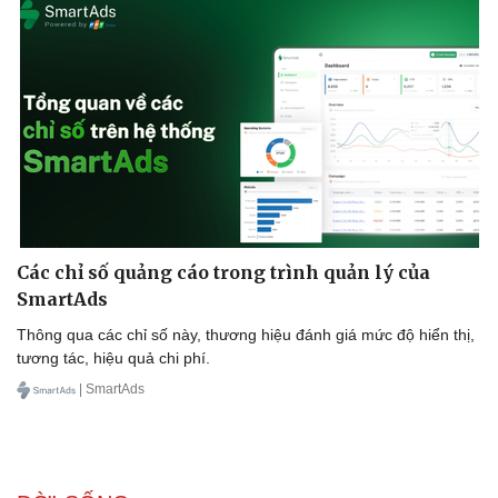
Các chỉ số quảng cáo trong trình quản lý của
SmartAds
Thông qua các chỉ số này, thương hiệu đánh giá mức độ hiển thị,
tương tác, hiệu quả chi phí.
| SmartAds
Du lịch
Podcast
Tư vấn
Câu chuyện thời sự
Săn Tour
Đọc truyện đêm khuya
check-in
Cửa sổ tình yêu
Kể chuyện cho bé