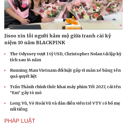
Jisoo xin lỗi người hâm mộ giữa tranh cãi kỷ
niệm 10 năm BLACKPINK
The Odyssey vượt 1 tỷ USD, Christopher Nolan tái lập kỳ
tích sau 14 năm
Running Man Vietnam đổi luật gấp vì màn xé bảng tên
quá quyết liệt
Trấn Thành chính thức khai máy phim Tết 2027, cái tên
“Em” gây tò mò
Long Vũ, Võ Hoài Vũ và dàn diễn viên trẻ VTV có bố mẹ
nổi tiếng
PHÁP LUẬT