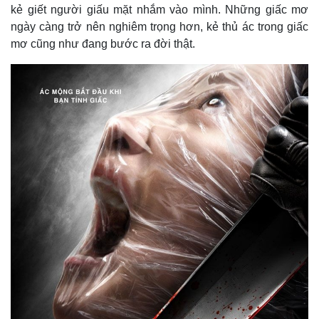
kẻ giết người giấu mặt nhắm vào mình. Những giấc mơ
Thể thao
Ô tô - Xe máy
ngày càng trở nên nghiêm trọng hơn, kẻ thủ ác trong giấc
Bóng đá
Ô tô
mơ cũng như đang bước ra đời thật.
Lịch thi đấu bóng đá
Xe máy
Thế giới thể thao
Tư vấn
eSports
Hậu trường