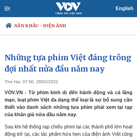
English
SÂN KHẤU - ĐIỆN ẢNH
/
Những tựa phim Việt đáng trông
Chính trị
Xã hội
Đảng
Tin 24h
đợi nhất nửa đầu năm nay
Tổ chức nhân sự
Dự báo thời tiết
Quốc hội
Giáo dục
Thứ Hai, 07:00, 28/02/2022
Nhận diện sự thật
Dấu ấn VOV
Việc làm
VOV.VN - Từ phim kinh dị đến hành động và cả lãng
Biển đảo
mạn, loạt phim Việt đa dạng thể loại là sự bổ sung cần
thiết vào danh sách những tựa phim phải xem tại rạp
của khán giả nửa đầu năm nay.
Sau khi hệ thống rạp chiếu phim tại các thành phố lớn hoạt
động trở lại, các tác phẩm hứa hẹn của điện ảnh Việt cũng