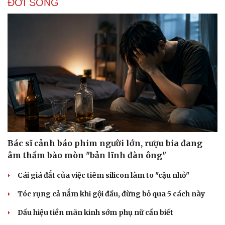
ĐỜI SỐNG
Hạt giống tâm hồn
Bác sĩ cảnh báo phim người lớn, rượu bia đang
âm thầm bào mòn "bản lĩnh đàn ông"
Cái giá đắt của việc tiêm silicon làm to "cậu nhỏ"
Tóc rụng cả nắm khi gội đầu, đừng bỏ qua 5 cách này
Dấu hiệu tiền mãn kinh sớm phụ nữ cần biết