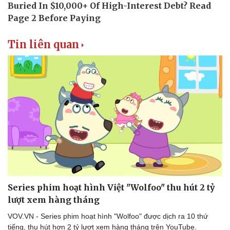
Tin liên quan
Văn hóa
Giải trí
Sân khấu - Điện ảnh
Nghệ sĩ
Văn học
Thời trang
Series phim hoạt hình Việt "Wolfoo" thu hút 2 tỷ
Âm nhạc
Sao Việt
Di sản
lượt xem hàng tháng
VOV.VN - Series phim hoạt hình "Wolfoo" được dịch ra 10 thứ
tiếng, thu hút hơn 2 tỷ lượt xem hàng tháng trên YouTube.