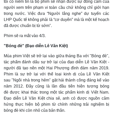
tôi có niềm tin là bộ phim sẽ nhận được sự đồng cảm của
người xem trên phạm vi toàn cầu chứ không chỉ giới hạn
trong nước. Việc đưa “Người lắng nghe” dự tuyển các
LHP Quốc tế không phải là “cơ duyên” mà là một kế hoạch
đã được chuẩn bị từ sớm".
Phim sẽ ra mắt vào 4/3.
"Bóng đè" (Đạo diễn Lê Văn Kiệt)
Mùa phim Việt sẽ trở lại vào giữa tháng Ba với "Bóng đè",
tác phẩm đánh dấu sự trở lại của đạo diễn Lê Văn Kiệt -
người đã tạo nên một Hai Phượng đình đám năm 2019.
Phim là sự trở lại với thể loại kinh dị của Lê Văn Kiệt
sau "Ngôi nhà trong hẻm" gặt hái thành công đáng kể vào
năm 2012. Đây cũng là lần đầu tiên hiện tượng bóng
đè được khai thác trong một tác phẩm kinh dị Việt Nam.
Đạo diễn Lê Văn Kiệt chia sẻ, anh có được nguồn cảm
hứng thực hiện bộ phim từ chính những trải nghiệm bị
bóng đè khi còn nhỏ của bản thân.