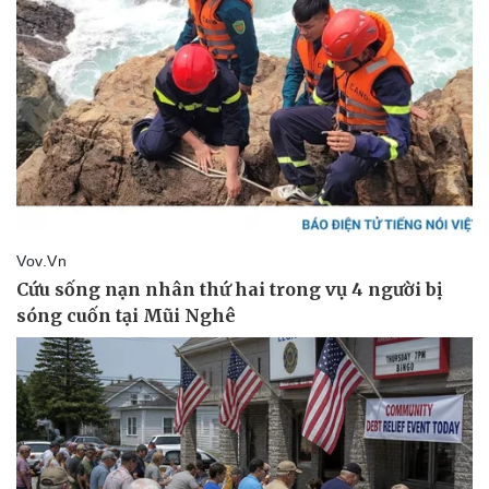
Sức khỏe
Đời sống
Dinh dưỡng - món ngon
Nhà đẹp
Cây thuốc
Blog
Sản phụ khoa
Tình yêu - Gia đình
Nhi khoa
Nam khoa
Làm đẹp - giảm cân
Phòng mạch online
Ăn sạch sống khỏe