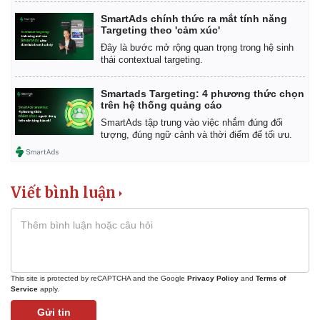
SmartAds chính thức ra mắt tính năng
Targeting theo 'cảm xúc'
Đây là bước mở rộng quan trọng trong hệ sinh
thái contextual targeting.
Doanh nghiệp
Công nghệ
Thông tin doanh nghiệp
Sành điệu
Smartads Targeting: 4 phương thức chọn
Doanh nghiệp 24h
Tin Công nghệ
trên hệ thống quảng cáo
Doanh nhân
Trải nghiệm
SmartAds tập trung vào việc nhắm đúng đối
Vì cộng đồng
Chuyển đổi số
tượng, đúng ngữ cảnh và thời điểm để tối ưu.
Viết bình luận
This site is protected by reCAPTCHA and the Google
Privacy Policy
and
Terms of
Service
apply.
Gửi tin