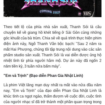
Vụ án
Vũ khí
Tin nóng
Việt Nam
Tư vấn luật
Phân tích
Theo tiết lộ của phía nhà sản xuất, Thanh Sói là câu
chuyện kể về giang hồ khét tiếng ở Sài Gòn cùng những
góc khuất của bà trùm. Chia sẻ về quá trình thực hiện phim
điện ảnh này, Ngô Thanh Vân bộc bạch: "Sau 2 năm ra
mắt Hai Phượng, chúng tôi tập trung nội dung vào các sản
phẩm studio sản xuất. Thanh Sói là vai diễn được ủng hộ
nhiệt tình từ phía người hâm mộ. Dự án này đã ngốn 2
năm tiền kỳ, 3 tuần nữa bấm máy".
"Em và Trịnh" (Đạo diễn Phan Gia Nhật Linh)
Là phim Việt lãng mạn duy nhất ra mắt vào nửa đầu năm
nay, "Em và Trịnh" của đạo diễn Phan Gia Nhật Linh là
khúc tình ca ngọt ngào, thấm đượm về cuộc đời, cuộc tình
của người nhạc sĩ đã trở thành một phần quan trọng trong