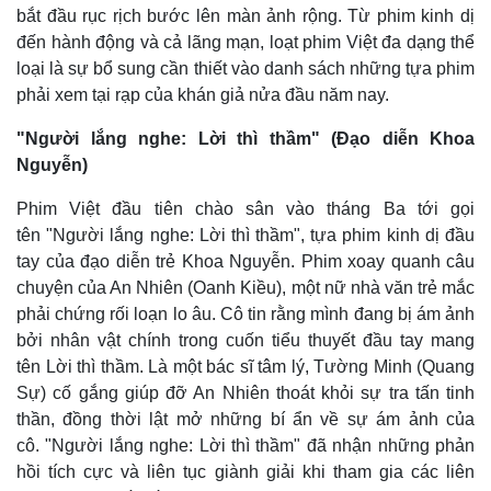
bắt đầu rục rịch bước lên màn ảnh rộng. Từ phim kinh dị
đến hành động và cả lãng mạn, loạt phim Việt đa dạng thể
loại là sự bổ sung cần thiết vào danh sách những tựa phim
phải xem tại rạp của khán giả nửa đầu năm nay.
"Người lắng nghe: Lời thì thầm" (Đạo diễn Khoa
Nguyễn)
Phim Việt đầu tiên chào sân vào tháng Ba tới gọi
tên "Người lắng nghe: Lời thì thầm", tựa phim kinh dị đầu
tay của đạo diễn trẻ Khoa Nguyễn. Phim xoay quanh câu
chuyện của An Nhiên (Oanh Kiều), một nữ nhà văn trẻ mắc
phải chứng rối loạn lo âu. Cô tin rằng mình đang bị ám ảnh
bởi nhân vật chính trong cuốn tiểu thuyết đầu tay mang
tên Lời thì thầm. Là một bác sĩ tâm lý, Tường Minh (Quang
Sự) cố gắng giúp đỡ An Nhiên thoát khỏi sự tra tấn tinh
thần, đồng thời lật mở những bí ẩn về sự ám ảnh của
cô. "Người lắng nghe: Lời thì thầm" đã nhận những phản
hồi tích cực và liên tục giành giải khi tham gia các liên