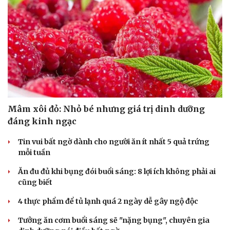
Du lịch
Podcast
Tư vấn
Câu chuyện thời sự
Săn Tour
Đọc truyện đêm khuya
check-in
Cửa sổ tình yêu
Kể chuyện cho bé
Mâm xôi đỏ: Nhỏ bé nhưng giá trị dinh dưỡng
Hạt giống tâm hồn
đáng kinh ngạc
Tin vui bất ngờ dành cho người ăn ít nhất 5 quả trứng
mỗi tuần
Ăn đu đủ khi bụng đói buổi sáng: 8 lợi ích không phải ai
cũng biết
4 thực phẩm để tủ lạnh quá 2 ngày dễ gây ngộ độc
Tưởng ăn cơm buổi sáng sẽ "nặng bụng", chuyên gia