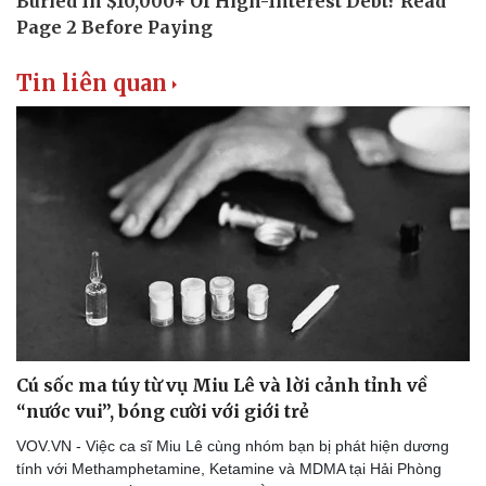
Tin liên quan
Thể thao
Ô tô - Xe máy
Bóng đá
Ô tô
Lịch thi đấu bóng đá
Xe máy
Thế giới thể thao
Tư vấn
eSports
Hậu trường
Cú sốc ma túy từ vụ Miu Lê và lời cảnh tỉnh về
“nước vui”, bóng cười với giới trẻ
VOV.VN - Việc ca sĩ Miu Lê cùng nhóm bạn bị phát hiện dương
tính với Methamphetamine, Ketamine và MDMA tại Hải Phòng