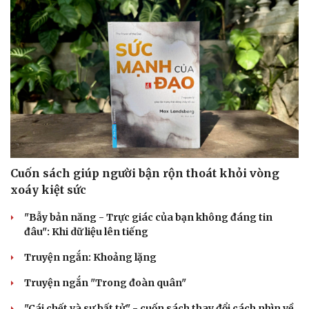
Cuốn sách giúp người bận rộn thoát khỏi vòng
xoáy kiệt sức
"Bẫy bản năng - Trực giác của bạn không đáng tin
đâu": Khi dữ liệu lên tiếng
Truyện ngắn: Khoảng lặng
Truyện ngắn "Trong đoàn quân"
"Cái chết và sự bất tử" - cuốn sách thay đổi cách nhìn về