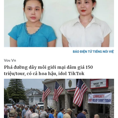
Pháp luật
Quân sự - Quốc phòng
Vụ án
Vũ khí
Tin nóng
Việt Nam
Tư vấn luật
Phân tích