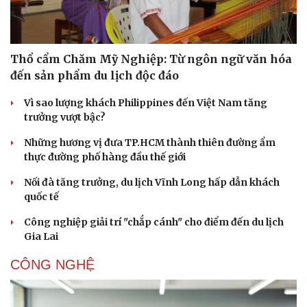
Sức khỏe
Đời sống
Thổ cẩm Chăm Mỹ Nghiệp: Từ ngôn ngữ văn hóa
Dinh dưỡng - món ngon
Nhà đẹp
đến sản phẩm du lịch độc đáo
Cây thuốc
Blog
Sản phụ khoa
Tình yêu - Gia đình
Vì sao lượng khách Philippines đến Việt Nam tăng
Nhi khoa
trưởng vượt bậc?
Nam khoa
Những hương vị đưa TP.HCM thành thiên đường ẩm
Làm đẹp - giảm cân
thực đường phố hàng đầu thế giới
Phòng mạch online
Ăn sạch sống khỏe
Nối đà tăng trưởng, du lịch Vĩnh Long hấp dẫn khách
quốc tế
Công nghiệp giải trí "chắp cánh" cho điểm đến du lịch
Gia Lai
CÔNG NGHỆ