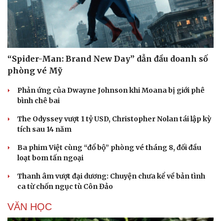
“Spider-Man: Brand New Day” dẫn đầu doanh số
phòng vé Mỹ
Phản ứng của Dwayne Johnson khi Moana bị giới phê
bình chê bai
The Odyssey vượt 1 tỷ USD, Christopher Nolan tái lập kỳ
tích sau 14 năm
Ba phim Việt cùng “đổ bộ” phòng vé tháng 8, đối đầu
loạt bom tấn ngoại
Thanh âm vượt đại dương: Chuyện chưa kể về bản tình
ca từ chốn ngục tù Côn Đảo
VĂN HỌC