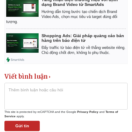
dạng Brand Video từ SmartAds
Hướng dẫn từng bước tạo chiến dịch Brand
Video Ads, chọn mục tiêu và target đúng đối
tượng.
Shopping Ads: Giải pháp quảng cáo bán
hàng trên báo điện tử
Đẩy traffic từ báo điện tử về thẳng website riêng.
Kinh tế
Thị trường
Chủ động chốt đơn, không lo phụ thuộc.
Bất động sản
Giá vàng
Khởi nghiệp
Tiêu dùng
Tỷ giá
Viết bình luận
Chứng khoán
Giá cà phê
This site is protected by reCAPTCHA and the Google
Privacy Policy
and
Terms of
Service
apply.
Gửi tin