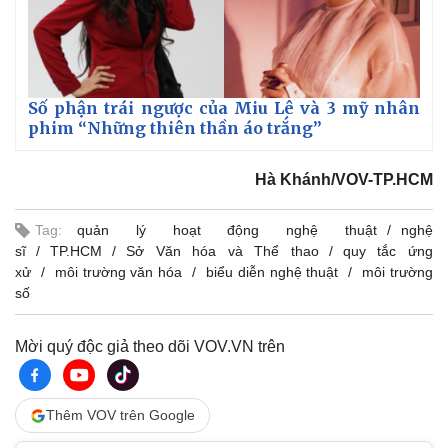
Số phận trái ngược của Miu Lê và 3 mỹ nhân
phim “Những thiên thần áo trắng”
Hà Khánh/VOV-TP.HCM
Tag:
quản lý hoạt động nghệ thuật
nghệ
sĩ
TP.HCM
Sở Văn hóa và Thể thao
quy tắc ứng
xử
môi trường văn hóa
biểu diễn nghệ thuật
môi trường
số
Mời quý độc giả theo dõi VOV.VN trên
Thêm VOV trên Google