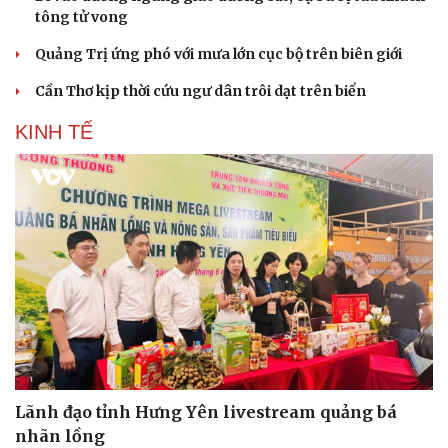
tông tử vong
Quảng Trị ứng phó với mưa lớn cục bộ trên biên giới
Cần Thơ kịp thời cứu ngư dân trôi dạt trên biển
KINH TẾ
Lãnh đạo tỉnh Hưng Yên livestream quảng bá
nhãn lồng