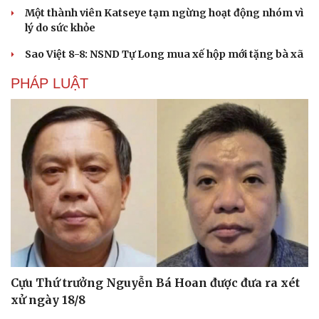
Một thành viên Katseye tạm ngừng hoạt động nhóm vì
lý do sức khỏe
Sao Việt 8-8: NSND Tự Long mua xế hộp mới tặng bà xã
PHÁP LUẬT
Văn hóa
Giải trí
Sân khấu - Điện ảnh
Nghệ sĩ
Văn học
Thời trang
Âm nhạc
Sao Việt
Di sản
Cựu Thứ trưởng Nguyễn Bá Hoan được đưa ra xét
xử ngày 18/8