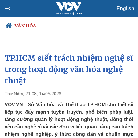
English
VĂN HÓA
/
TP.HCM siết trách nhiệm nghệ sĩ
Chính trị
Xã hội
Đảng
Tin 24h
trong hoạt động văn hóa nghệ
Tổ chức nhân sự
Dự báo thời tiết
thuật
Quốc hội
Giáo dục
Nhận diện sự thật
Dấu ấn VOV
Việc làm
Thứ Năm, 21:08, 14/05/2026
Biển đảo
VOV.VN - Sở Văn hóa và Thể thao TP.HCM cho biết sẽ
tiếp tục đẩy mạnh tuyên truyền, phổ biến pháp luật,
tăng cường quản lý hoạt động nghệ thuật, đồng thời
yêu cầu nghệ sĩ và các đơn vị liên quan nâng cao trách
nhiệm nghề nghiệp, ý thức công dân và chuẩn mực