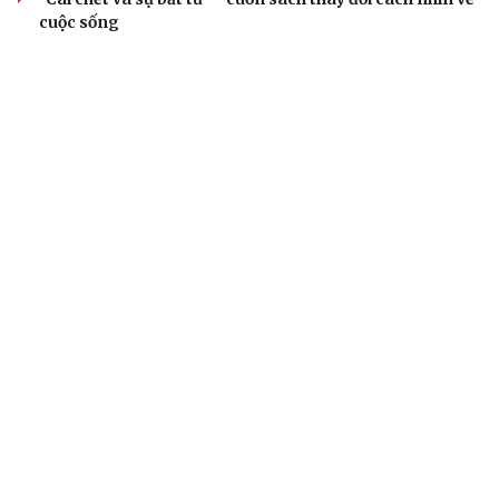
cuộc sống
ÂM NHẠC
Cần một hệ sinh thái trách nhiệm để ngăn âm
nhạc lệch chuẩn
Cây đại phong cầm tấu một bản nhạc suốt 639 năm vừa
chuyển hợp âm thứ 17