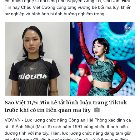
cô, nhiều nghệ sĩ nổi tiếng như Nguyễn Công Trí, Chi Dân, Hữu
Tín hay Châu Việt Cường cũng từng vướng bê bối ma túy, khiến
sự nghiệp và hình ảnh bị ảnh hưởng nghiêm trọng.
Sao Việt 11/5: Miu Lê tắt bình luận trang Tiktok
trước khi có tin liên quan ma túy
VOV.VN - Lực lượng chức năng Công an Hải Phòng xác định ca
sĩ Lê Ánh Nhật (Miu Lê) sinh năm 1991 cùng nhiều thanh niên
dương tính với ma túy. Hiện, lực lượng chức năng đang tạm giữ
các đối tượng để tiếp tục xác minh, làm rõ, xử lý theo quy định