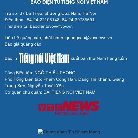
BÁO ĐIỆN TỬ TIẾNG NÓI VIỆT NAM
Trụ sở: 37 Bà Triệu, phường Cửa Nam, Hà Nội
Điện thoại: 84-24-22105148, 84-24-39785691
Thư điện tử: baodientuvov@vov.vn
Liên hệ quảng cáo, phát hành: quangcao@vovnews.vn
Báo giá quảng cáo
Báo in
xuất bản thứ Năm hàng tuần
Tổng Biên tập: NGÔ THIỆU PHONG
Phó Tổng Biên tập: Phạm Công Hân, Đặng Thị Khanh, Giang
Trung Sơn, Nguyễn Tuyết Yến
Cơ quan chủ quản: ĐÀI TIẾNG NÓI VIỆT NAM