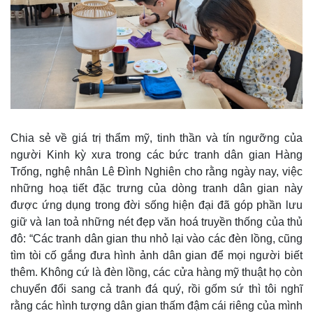
Chia sẻ về giá trị thẩm mỹ, tinh thần và tín ngưỡng của
người Kinh kỳ xưa trong các bức tranh dân gian Hàng
Trống, nghệ nhân Lê Đình Nghiên cho rằng ngày nay, việc
những hoạ tiết đặc trưng của dòng tranh dân gian này
được ứng dụng trong đời sống hiện đại đã góp phần lưu
giữ và lan toả những nét đẹp văn hoá truyền thống của thủ
đô: “Các tranh dân gian thu nhỏ lại vào các đèn lồng, cũng
tìm tòi cố gắng đưa hình ảnh dân gian để mọi người biết
Kinh tế
Thị trường
thêm. Không cứ là đèn lồng, các cửa hàng mỹ thuật họ còn
Bất động sản
Giá vàng
chuyển đổi sang cả tranh đá quý, rồi gốm sứ thì tôi nghĩ
Khởi nghiệp
Tiêu dùng
rằng các hình tượng dân gian thấm đậm cái riêng của mình
Tỷ giá