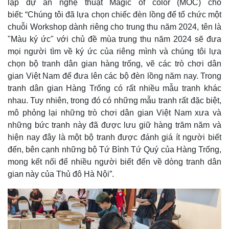
lập dự án nghệ thuật Magic of color (MOC) cho
biết: “Chúng tôi đã lựa chọn chiếc đèn lồng để tổ chức một
chuỗi Workshop dành riêng cho trung thu năm 2024, tên là
"Màu ký ức" với chủ đề mùa trung thu năm 2024 sẽ đưa
Thế giới
Multimedia
mọi người tìm về ký ức của riêng mình và chúng tôi lựa
Quan sát
Video
chọn bộ tranh dân gian hàng trống, vẽ các trò chơi dân
Cuộc sống đó đây
Ảnh
Hồ sơ
E-Magazine
gian Việt Nam để đưa lên các bộ đèn lồng năm nay. Trong
Infographic
tranh dân gian Hàng Trống có rất nhiều mẫu tranh khác
nhau. Tuy nhiên, trong đó có những mẫu tranh rất đặc biệt,
mô phỏng lại những trò chơi dân gian Việt Nam xưa và
những bức tranh này đã được lưu giữ hàng trăm năm và
hiện nay đây là một bộ tranh được đánh giá ít người biết
đến, bên cạnh những bộ Tứ Bình Tứ Quý của Hàng Trống,
mong kết nối để nhiều người biết đến về dòng tranh dân
gian này của Thủ đô Hà Nội”.