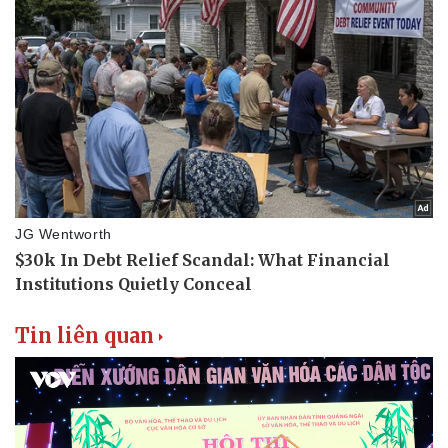
Văn hóa
Giải trí
Sân khấu - Điện ảnh
Nghệ sĩ
Văn học
Thời trang
Âm nhạc
Sao Việt
Di sản
Tin liên quan