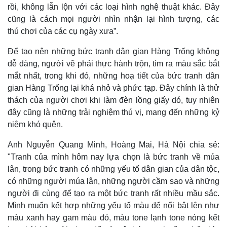
rồi, không lẫn lộn với các loại hình nghệ thuật khác. Đây
Chứng khoán
Giá cà phê
cũng là cách mọi người nhìn nhận lại hình tượng, các
thú chơi của các cụ ngày xưa”.
Để tạo nên những bức tranh dân gian Hàng Trống không
dễ dàng, người vẽ phải thực hành trộn, tìm ra màu sắc bắt
mắt nhất, trong khi đó, những hoạ tiết của bức tranh dân
gian Hàng Trống lại khá nhỏ và phức tạp. Đây chính là thử
thách của người chơi khi làm đèn lồng giấy dó, tuy nhiên
đây cũng là những trải nghiệm thú vị, mang đến những kỷ
niệm khó quên.
Anh Nguyễn Quang Minh, Hoàng Mai, Hà Nội chia sẻ:
"Tranh của mình hôm nay lựa chọn là bức tranh về múa
lân, trong bức tranh có những yếu tố dân gian của dân tộc,
có những người múa lân, những người cầm sao và những
người đi cùng để tạo ra một bức tranh rất nhiều mầu sắc.
Mình muốn kết hợp những yếu tố màu để nổi bật lên như
màu xanh hay gam màu đỏ, màu tone lạnh tone nóng kết