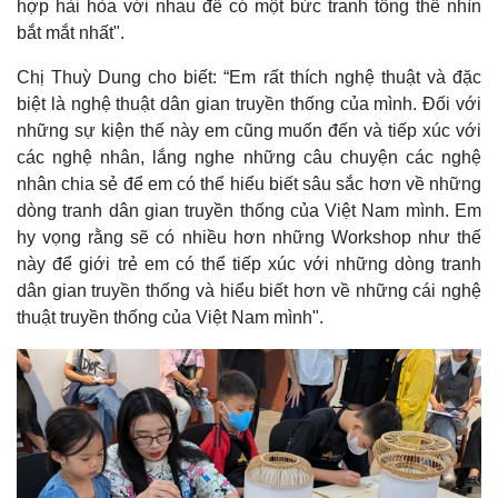
hợp hài hòa với nhau để có một bức tranh tổng thể nhìn
bắt mắt nhất".
Chị Thuỳ Dung cho biết: “Em rất thích nghệ thuật và đặc
biệt là nghệ thuật dân gian truyền thống của mình. Đối với
những sự kiện thế này em cũng muốn đến và tiếp xúc với
các nghệ nhân, lắng nghe những câu chuyện các nghệ
nhân chia sẻ để em có thể hiểu biết sâu sắc hơn về những
dòng tranh dân gian truyền thống của Việt Nam mình. Em
hy vọng rằng sẽ có nhiều hơn những Workshop như thế
này để giới trẻ em có thể tiếp xúc với những dòng tranh
Pháp luật
Quân sự - Quốc phòng
dân gian truyền thống và hiểu biết hơn về những cái nghệ
Vụ án
Vũ khí
thuật truyền thống của Việt Nam mình".
Tin nóng
Việt Nam
Tư vấn luật
Phân tích