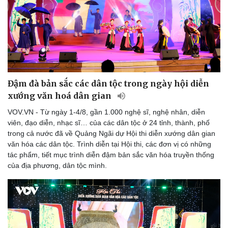
Du lịch
Podcast
Tư vấn
Câu chuyện thời sự
Săn Tour
Đọc truyện đêm khuya
check-in
Cửa sổ tình yêu
Kể chuyện cho bé
Hạt giống tâm hồn
Đậm đà bản sắc các dân tộc trong ngày hội diễn
xướng văn hoá dân gian
VOV.VN - Từ ngày 1-4/8, gần 1.000 nghệ sĩ, nghệ nhân, diễn
viên, đạo diễn, nhạc sĩ… của các dân tộc ở 24 tỉnh, thành, phố
trong cả nước đã về Quảng Ngãi dự Hội thi diễn xướng dân gian
văn hóa các dân tộc. Trình diễn tại Hội thi, các đơn vị có những
tác phẩm, tiết mục trình diễn đậm bản sắc văn hóa truyền thống
của địa phương, dân tộc mình.