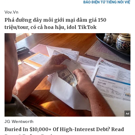
Sức khỏe
Đời sống
Dinh dưỡng - món ngon
Nhà đẹp
Cây thuốc
Blog
Sản phụ khoa
Tình yêu - Gia đình
Nhi khoa
Nam khoa
Làm đẹp - giảm cân
Phòng mạch online
Ăn sạch sống khỏe