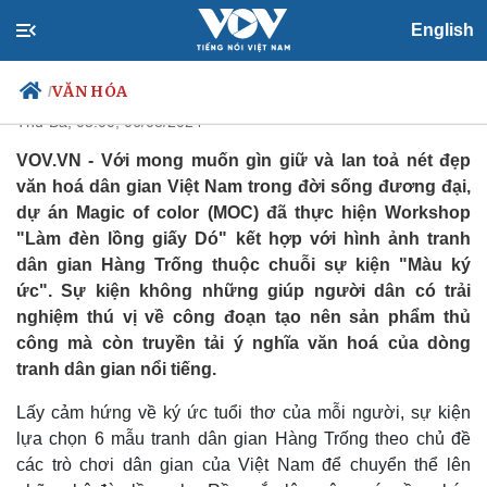
Trải nghiệm làm “đèn lồng giấy
English
dó” ở Hà Nội
VĂN HÓA
/
Thứ Ba, 05:00, 06/08/2024
VOV.VN - Với mong muốn gìn giữ và lan toả nét đẹp
văn hoá dân gian Việt Nam trong đời sống đương đại,
Chính trị
Xã hội
dự án Magic of color (MOC) đã thực hiện Workshop
Đảng
Tin 24h
"Làm đèn lồng giấy Dó" kết hợp với hình ảnh tranh
Tổ chức nhân sự
Dự báo thời tiết
dân gian Hàng Trống thuộc chuỗi sự kiện "Màu ký
Quốc hội
Giáo dục
ức". Sự kiện không những giúp người dân có trải
Nhận diện sự thật
Dấu ấn VOV
nghiệm thú vị về công đoạn tạo nên sản phẩm thủ
Việc làm
công mà còn truyền tải ý nghĩa văn hoá của dòng
Biển đảo
tranh dân gian nổi tiếng.
Lấy cảm hứng về ký ức tuổi thơ của mỗi người, sự kiện
lựa chọn 6 mẫu tranh dân gian Hàng Trống theo chủ đề
các trò chơi dân gian của Việt Nam để chuyển thể lên