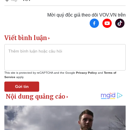
Mời quý độc giả theo dõi VOV.VN trên
Thể thao
Ô tô - Xe máy
Bóng đá
Ô tô
Lịch thi đấu bóng đá
Xe máy
Viết bình luận
Thế giới thể thao
Tư vấn
eSports
Hậu trường
This site is protected by reCAPTCHA and the Google
Privacy Policy
and
Terms of
Service
apply.
Gửi tin