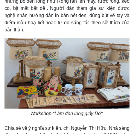
những bộ đèn lồng như Rồng rắn lên mây, rước rồng, kéo
co, bịt mắt bắt dê…Người dân tham gia sự kiện được
nghệ nhân hướng dẫn in bản nét đen, dùng bút vẽ tay và
điểm màu hoạ tiết hoặc tự do sáng tác theo sở thích của
bản thân.
Workshop "Làm đèn lồng giấy Dó"
Chia sẻ về ý nghĩa sự kiện, chị Nguyễn Thị Hữu, Nhà sáng