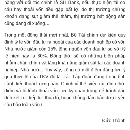
hàng với đối tác chính là SH Bank, nếu thực hiện tái cơ
cấu hay thoái vốn đều gặp bất lợi do thị trường chứng
khoán đang sụt giảm thê thảm, thị trường bất động sản
cũng đang đi xuống…
Trong một động thái mới nhất, Bộ Tài chính dự kiến quy
Sức khỏe
định tỷ lệ vốn đầu tư ra ngoài của các doanh nghiệp có vốn
Đời sống
Nhà nước giảm còn 15% tổng nguồn vốn đầu tư so với tỷ
Dinh dưỡng - món ngon
Nhà đẹp
Cây thuốc
Blog
lệ hiện nay là 30%. Đồng thời sẽ có những biện pháp
Sản phụ khoa
Tình yêu - Gia đình
nhằm chấn chỉnh và tăng khả năng giám sát tại các doanh
Nhi khoa
nghiệp Nhà nước. Tuy vậy, cũng có một điểm đáng lưu ý
Nam khoa
qua thực tế của TKV đó là: các Tập đoàn đang trong tình
Làm đẹp - giảm cân
cảnh tiến thoái lương nan. Chính vì thế, việc xác định thời
Phòng mạch online
điểm và lộ trình thoái vốn cực kỳ quan trọng để tránh dẫn
Ăn sạch sống khỏe
đến kết cục tiếp tục thua lỗ, hoặc không đảm bảo được yêu
cầu bảo toàn vốn./.
Đức Thành