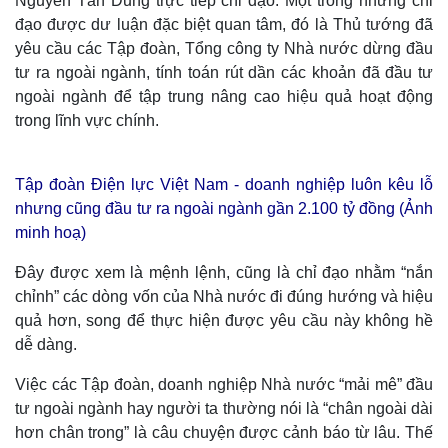
Nguyễn Tấn Dũng trực tiếp chỉ đạo. Một trong những chỉ
đạo được dư luận đặc biệt quan tâm, đó là Thủ tướng đã
yêu cầu các Tập đoàn, Tổng công ty Nhà nước dừng đầu
tư ra ngoài ngành, tính toán rút dần các khoản đã đầu tư
ngoài ngành để tập trung nâng cao hiệu quả hoạt động
trong lĩnh vực chính.
Tập đoàn Điện lực Việt Nam - doanh nghiệp luôn kêu lỗ
nhưng cũng đầu tư ra ngoài ngành gần 2.100 tỷ đồng (Ảnh
Thế giới
Multimedia
minh hoạ)
Quan sát
Video
Cuộc sống đó đây
Ảnh
Đây được xem là mệnh lệnh, cũng là chỉ đạo nhằm “nắn
Hồ sơ
E-Magazine
chỉnh” các dòng vốn của Nhà nước đi đúng hướng và hiệu
Infographic
quả hơn, song để thực hiện được yêu cầu này không hề
dễ dàng.
Việc các Tập đoàn, doanh nghiệp Nhà nước “mải mê” đầu
tư ngoài ngành hay người ta thường nói là “chân ngoài dài
hơn chân trong” là câu chuyện được cảnh báo từ lâu. Thế