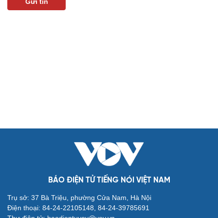
Gửi tin
Du lịch
Podcast
Tư vấn
Câu chuyện thời sự
Săn Tour
Đọc truyện đêm khuya
check-in
Cửa sổ tình yêu
Kể chuyện cho bé
Hạt giống tâm hồn
BÁO ĐIỆN TỬ TIẾNG NÓI VIỆT NAM
Trụ sở: 37 Bà Triệu, phường Cửa Nam, Hà Nội
Điện thoại: 84-24-22105148, 84-24-39785691