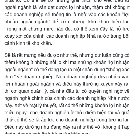
thua lỗ. Có thể sẽ có những giải thích cho việc đầu tư
ngoài ngành là vẫn đạt được lợi nhuận, thậm chí không ít
các doanh nghiệp sẽ thông tin là nhờ vào các khoản "lợi
nhuận ngoài ngành" để cứu những khó khăn hiện tại.
Trong một chừng mực nào đó, có thể xem đây là nỗ lực
xoay xở của chính các doanh nghiệp Nhà nước trong bối
cảnh kinh tế khó khăn.
Sẽ là rất mừng nếu được như thế, nhưng dư luận cũng có
Pháp luật
Quân sự - Quốc phòng
thêm không ít những nỗi lo khi mà những khoản “lợi nhuận
Vụ án
Vũ khí
ngoài ngành” có thể đang tạo ra một chân dung “không xác
Tin nóng
Việt Nam
thực” về doanh nghiệp. Nếu doanh nghiệp dựa nhiều vào
Tư vấn luật
Phân tích
lợi nhuận ngoài ngành và điều này thường xuyên xảy ra,
thì cơ quan quản lý, cả nhà đầu tư có quyền nghi ngờ về
ngành nghề chính của chính các doanh nghiệp Nhà nước
này. Xét về mặt lý thuyết, rất có thể những khoản lợi nhuận
"cứu nguy" cho doanh nghiệp ở thời điểm hiện tại và quá
khứ có thể sẽ là áp lực cho doanh nghiệp trong tương lai.
Điều này dường như đang xảy ra như thế với không ít Tập