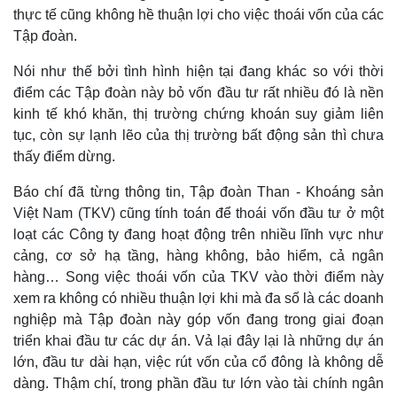
thực tế cũng không hề thuận lợi cho việc thoái vốn của các
Tập đoàn.
Nói như thế bởi tình hình hiện tại đang khác so với thời
điểm các Tập đoàn này bỏ vốn đầu tư rất nhiều đó là nền
kinh tế khó khăn, thị trường chứng khoán suy giảm liên
tục, còn sự lạnh lẽo của thị trường bất động sản thì chưa
Doanh nghiệp
Công nghệ
thấy điểm dừng.
Thông tin doanh nghiệp
Sành điệu
Doanh nghiệp 24h
Tin Công nghệ
Báo chí đã từng thông tin, Tập đoàn Than - Khoáng sản
Doanh nhân
Trải nghiệm
Việt Nam (TKV) cũng tính toán để thoái vốn đầu tư ở một
Vì cộng đồng
Chuyển đổi số
loạt các Công ty đang hoạt động trên nhiều lĩnh vực như
cảng, cơ sở hạ tầng, hàng không, bảo hiểm, cả ngân
hàng… Song việc thoái vốn của TKV vào thời điểm này
xem ra không có nhiều thuận lợi khi mà đa số là các doanh
nghiệp mà Tập đoàn này góp vốn đang trong giai đoạn
triển khai đầu tư các dự án. Vả lại đây lại là những dự án
lớn, đầu tư dài hạn, việc rút vốn của cổ đông là không dễ
dàng. Thậm chí, trong phần đầu tư lớn vào tài chính ngân