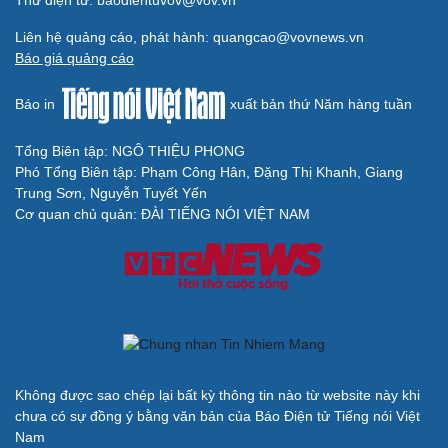
Thư điện tử: baodientuvov@vov.vn
Liên hệ quảng cáo, phát hành: quangcao@vovnews.vn
Báo giá quảng cáo
Báo in
xuất bản thứ Năm hàng tuần
Tổng Biên tập: NGÔ THIỆU PHONG
Phó Tổng Biên tập: Phạm Công Hân, Đặng Thị Khanh, Giang
Trung Sơn, Nguyễn Tuyết Yến
Cải chính
Cơ quan chủ quản: ĐÀI TIẾNG NÓI VIỆT NAM
Không được sao chép lại bất kỳ thông tin nào từ website này khi
chưa có sự đồng ý bằng văn bản của Báo Điện tử Tiếng nói Việt
Nam