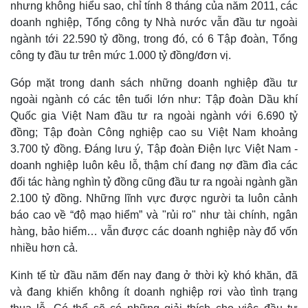
nhưng không hiểu sao, chỉ tính 8 tháng của năm 2011, các
doanh nghiệp, Tổng công ty Nhà nước vẫn đầu tư ngoài
ngành tới 22.590 tỷ đồng, trong đó, có 6 Tập đoàn, Tổng
công ty đầu tư trên mức 1.000 tỷ đồng/đơn vị.
Góp mặt trong danh sách những doanh nghiệp đầu tư
ngoài ngành có các tên tuổi lớn như: Tập đoàn Dầu khí
Quốc gia Việt Nam đầu tư ra ngoài ngành với 6.690 tỷ
đồng; Tập đoàn Công nghiệp cao su Việt Nam khoảng
Kinh tế
Thị trường
3.700 tỷ đồng. Đáng lưu ý, Tập đoàn Điện lực Việt Nam -
Bất động sản
Giá vàng
doanh nghiệp luôn kêu lỗ, thậm chí đang nợ đầm đìa các
Khởi nghiệp
Tiêu dùng
Tỷ giá
đối tác hàng nghìn tỷ đồng cũng đầu tư ra ngoài ngành gần
Chứng khoán
2.100 tỷ đồng. Những lĩnh vực được người ta luôn cảnh
Giá cà phê
báo cao về “độ mạo hiểm” và "rủi ro" như tài chính, ngân
hàng, bảo hiểm… vẫn được các doanh nghiệp này đổ vốn
nhiều hơn cả.
Kinh tế từ đầu năm đến nay đang ở thời kỳ khó khăn, đã
và đang khiến không ít doanh nghiệp rơi vào tình trạng