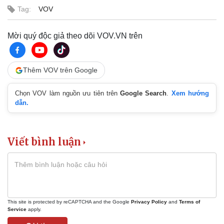
Tag:
VOV
Mời quý độc giả theo dõi VOV.VN trên
Thêm VOV trên Google
Chọn VOV làm nguồn ưu tiên trên
Google Search
.
Xem hướng
dẫn.
Văn hóa
Giải trí
Sân khấu - Điện ảnh
Nghệ sĩ
Văn học
Thời trang
Âm nhạc
Sao Việt
Viết bình luận
Di sản
This site is protected by reCAPTCHA and the Google
Privacy Policy
and
Terms of
Service
apply.