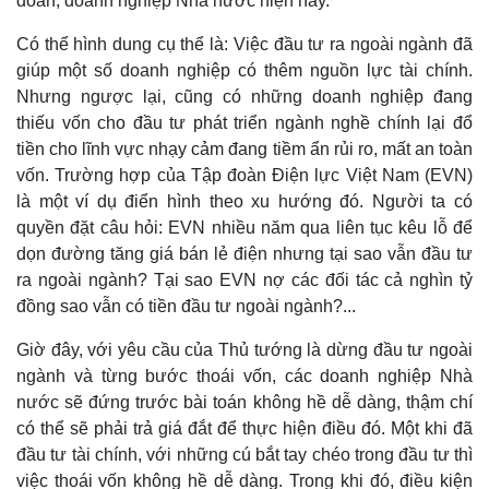
đoàn, doanh nghiệp Nhà nước hiện nay.
Có thể hình dung cụ thể là: Việc đầu tư ra ngoài ngành đã
giúp một số doanh nghiệp có thêm nguồn lực tài chính.
Nhưng ngược lại, cũng có những doanh nghiệp đang
thiếu vốn cho đầu tư phát triển ngành nghề chính lại đổ
tiền cho lĩnh vực nhạy cảm đang tiềm ẩn rủi ro, mất an toàn
Thể thao
Ô tô - Xe máy
vốn. Trường hợp của Tập đoàn Điện lực Việt Nam (EVN)
là một ví dụ điển hình theo xu hướng đó. Người ta có
Bóng đá
Ô tô
Lịch thi đấu bóng đá
Xe máy
quyền đặt câu hỏi: EVN nhiều năm qua liên tục kêu lỗ để
Thế giới thể thao
Tư vấn
dọn đường tăng giá bán lẻ điện nhưng tại sao vẫn đầu tư
eSports
ra ngoài ngành? Tại sao EVN nợ các đối tác cả nghìn tỷ
Hậu trường
đồng sao vẫn có tiền đầu tư ngoài ngành?...
Giờ đây, với yêu cầu của Thủ tướng là dừng đầu tư ngoài
ngành và từng bước thoái vốn, các doanh nghiệp Nhà
nước sẽ đứng trước bài toán không hề dễ dàng, thậm chí
có thể sẽ phải trả giá đắt để thực hiện điều đó. Một khi đã
đầu tư tài chính, với những cú bắt tay chéo trong đầu tư thì
việc thoái vốn không hề dễ dàng. Trong khi đó, điều kiện