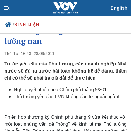
English
BÌNH LUẬN
/
Đầu tư ngoài ngành - Tiến thoái
lưỡng nan
Thứ Tư, 16:43, 28/09/2011
Chính trị
Xã hội
Đảng
Tin 24h
Trước yêu cầu của Thủ tướng, các doanh nghiệp Nhà
Tổ chức nhân sự
Dự báo thời tiết
nước sẽ đứng trước bài toán không hề dễ dàng, thậm
Quốc hội
Giáo dục
chí có thể sẽ phải trả giá đắt để thực hiện
Nhận diện sự thật
Dấu ấn VOV
Việc làm
Nghị quyết phiên họp Chính phủ tháng 9/2011
Biển đảo
Thủ tướng yêu cầu EVN không đầu tư ngoài ngành
Phiên họp thường kỳ Chính phủ tháng 9 vừa kết thúc với
một loạt những vấn đề “nóng” về kinh tế mà Thủ tướng