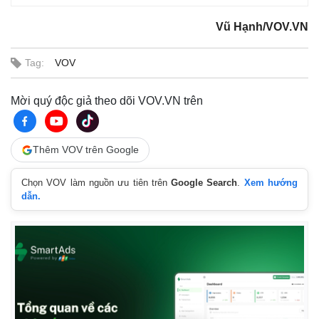
Vũ Hạnh/VOV.VN
Tag:
VOV
Mời quý độc giả theo dõi VOV.VN trên
Thêm VOV trên Google
Chọn VOV làm nguồn ưu tiên trên
Google Search
.
Xem hướng
dẫn.
Thể thao
Ô tô - Xe máy
Bóng đá
Ô tô
Lịch thi đấu bóng đá
Xe máy
Thế giới thể thao
Tư vấn
eSports
Hậu trường