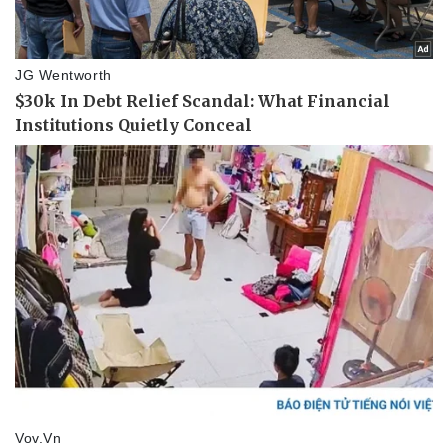
Sản phụ khoa
Tình yêu - Gia đình
Nhi khoa
Nam khoa
Làm đẹp - giảm cân
Phòng mạch online
Ăn sạch sống khỏe