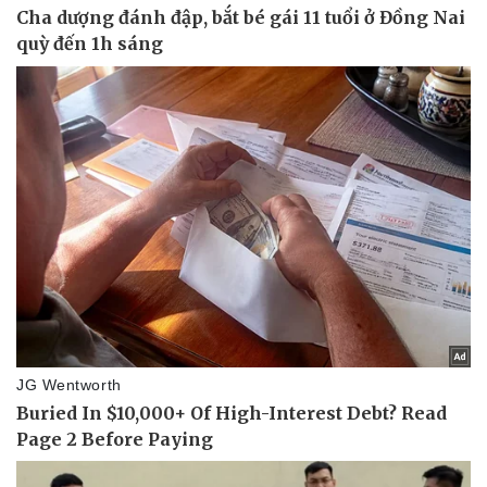
Văn hóa
Giải trí
Sân khấu - Điện ảnh
Nghệ sĩ
Văn học
Thời trang
Âm nhạc
Sao Việt
Di sản