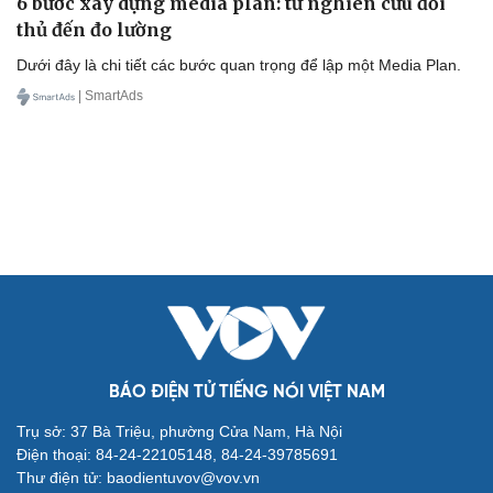
6 bước xây dựng media plan: từ nghiên cứu đối
thủ đến đo lường
Dưới đây là chi tiết các bước quan trọng để lập một Media Plan.
| SmartAds
BÁO ĐIỆN TỬ TIẾNG NÓI VIỆT NAM
Trụ sở: 37 Bà Triệu, phường Cửa Nam, Hà Nội
Điện thoại: 84-24-22105148, 84-24-39785691
Thư điện tử: baodientuvov@vov.vn