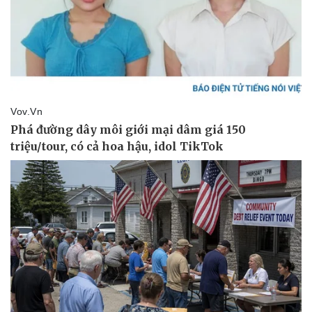
Sức khỏe
Đời sống
Dinh dưỡng - món ngon
Nhà đẹp
Cây thuốc
Blog