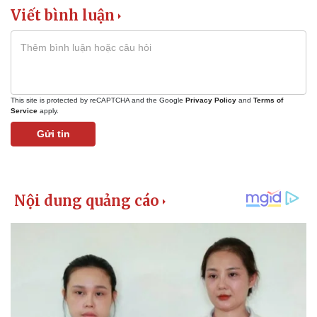
Viết bình luận
This site is protected by reCAPTCHA and the Google
Privacy Policy
and
Terms of
Doanh nghiệp
Công nghệ
Service
apply.
Thông tin doanh nghiệp
Sành điệu
Gửi tin
Doanh nghiệp 24h
Tin Công nghệ
Doanh nhân
Trải nghiệm
Vì cộng đồng
Chuyển đổi số