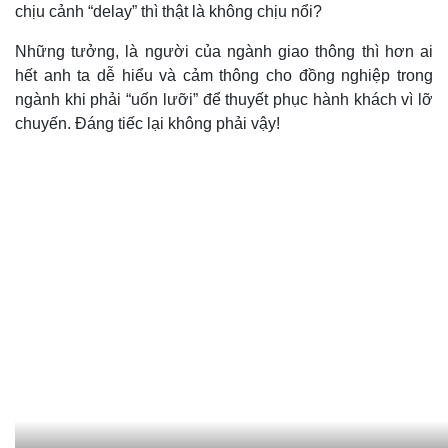
chịu cảnh “delay” thì thật là không chịu nổi?
Những tưởng, là người của ngành giao thông thì hơn ai
hết anh ta dễ hiểu và cảm thông cho đồng nghiệp trong
ngành khi phải “uốn lưỡi” để thuyết phục hành khách vì lỡ
chuyến. Đáng tiếc lại không phải vậy!
Kinh tế
Thị trường
Bất động sản
Giá vàng
Khởi nghiệp
Tiêu dùng
Tỷ giá
Chứng khoán
Giá cà phê