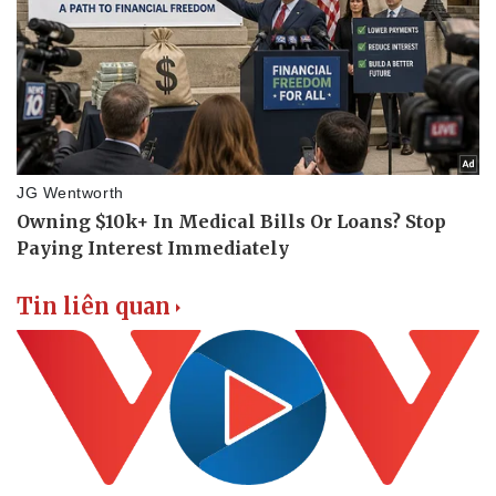
Du lịch
Podcast
Tư vấn
Câu chuyện thời sự
Săn Tour
Đọc truyện đêm khuya
check-in
Cửa sổ tình yêu
Kể chuyện cho bé
Hạt giống tâm hồn
Tin liên quan