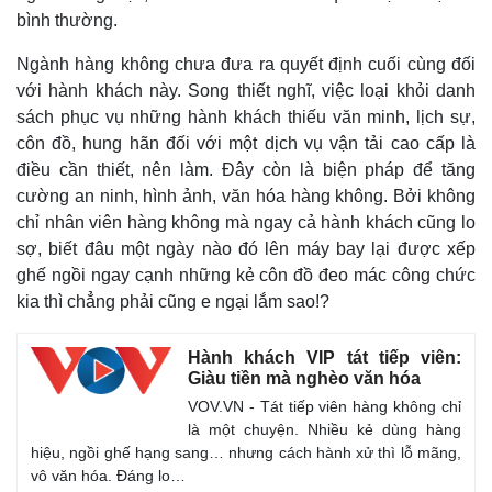
bình thường.
Ngành hàng không chưa đưa ra quyết định cuối cùng đối
với hành khách này. Song thiết nghĩ, việc loại khỏi danh
Pháp luật
Quân sự - Quốc phòng
sách phục vụ những hành khách thiếu văn minh, lịch sự,
Vụ án
Vũ khí
côn đồ, hung hãn đối với một dịch vụ vận tải cao cấp là
Tin nóng
Việt Nam
điều cần thiết, nên làm.
Đây còn là biện pháp để tăng
Tư vấn luật
Phân tích
cường an ninh, hình ảnh, văn hóa hàng không. Bởi không
chỉ nhân viên hàng không mà ngay cả hành khách cũng lo
sợ, biết đâu một ngày nào đó lên máy bay lại được xếp
ghế ngồi ngay cạnh những kẻ côn đồ đeo mác công chức
kia thì chẳng phải cũng e ngại lắm sao!?
Hành khách VIP tát tiếp viên:
Giàu tiền mà nghèo văn hóa
VOV.VN - Tát tiếp viên hàng không chỉ
là một chuyện. Nhiều kẻ dùng hàng
hiệu, ngồi ghế hạng sang… nhưng cách hành xử thì lỗ mãng,
vô văn hóa. Đáng lo…