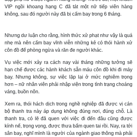
VIP ngồi khoang hạng C đã tát một nữ tiếp viên hàng
Thế giới
Multimedia
không, sau đó người này đã bị cấm bay trong 6 tháng.
Quan sát
Video
Cuộc sống đó đây
Ảnh
Hồ sơ
E-Magazine
Nhưng dư luận cho rằng, hình thức xử phạt như vậy là quá
Infographic
nhẹ mà nên cấm bay vĩnh viễn những kẻ có thói hành xử
côn đồ để phòng ngừa và răn đe người khác.
Vụ việc mới xảy ra cách nay vài tháng những tưởng sẽ
hạn chế được các hành khách sẵn máu côn đồ khi đi máy
bay. Nhưng không, sự việc lặp lại ở mức nghiêm trọng
hơn – nữ nhân viên phải nhập viện trong tình trạng choáng
váng, buồn nôn.
Xem ra, thói hách dịch trong nghề nghiệp đã được vị cán
bộ thanh tra này áp dụng không đúng nơi, đúng chỗ. Là
thanh tra, có lẽ đã quen với việc đi đến đâu cũng được
kính nể, trọng vọng, được thưa bẩm quen tai rồi. Nay, ra tới
sân bay, nghĩ mình là người của ngành giao thông mà phải