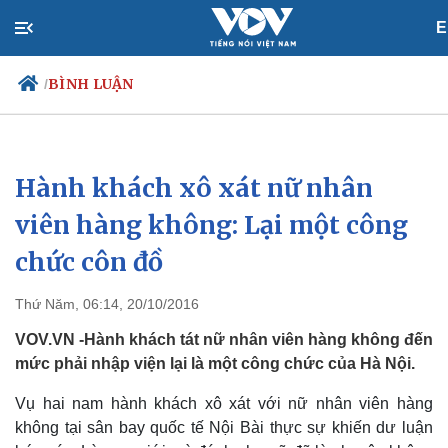
E
BÌNH LUẬN
/
Hành khách xô xát nữ nhân
Chính trị
Xã hội
Đảng
Tin 24h
viên hàng không: Lại một công
Tổ chức nhân sự
Dự báo thời tiết
chức côn đồ
Quốc hội
Giáo dục
Nhận diện sự thật
Dấu ấn VOV
Việc làm
Thứ Năm, 06:14, 20/10/2016
Biển đảo
VOV.VN -Hành khách tát nữ nhân viên hàng không đến
mức phải nhập viện lại là một công chức của Hà Nội.
Vụ hai nam hành khách xô xát với nữ nhân viên hàng
không tại sân bay quốc tế Nội Bài thực sự khiến dư luận