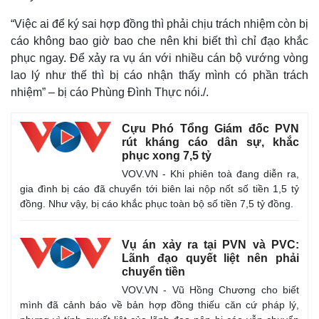
“Việc ai để ký sai hợp đồng thì phải chịu trách nhiệm còn bị
cáo không bao giờ bao che nên khi biết thì chỉ đạo khắc
phục ngay. Để xảy ra vụ án với nhiều cán bộ vướng vòng
lao lý như thế thì bị cáo nhận thấy mình có phần trách
nhiệm” – bị cáo Phùng Đình Thực nói./.
Cựu Phó Tổng Giám đốc PVN
rút kháng cáo dân sự, khắc
phục xong 7,5 tỷ
VOV.VN - Khi phiên toà đang diễn ra,
gia đình bị cáo đã chuyển tới biên lai nộp nốt số tiền 1,5 tỷ
đồng. Như vậy, bị cáo khắc phục toàn bộ số tiền 7,5 tỷ đồng.
Vụ án xảy ra tại PVN và PVC:
Lãnh đạo quyết liệt nên phải
chuyển tiền
VOV.VN - Vũ Hồng Chương cho biết
mình đã cảnh báo về bản hợp đồng thiếu căn cứ pháp lý,