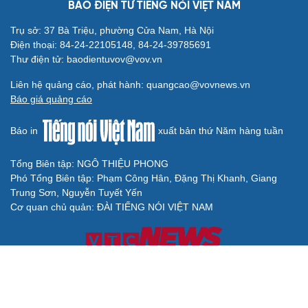
BÁO ĐIỆN TỬ TIẾNG NÓI VIỆT NAM
Trụ sở: 37 Bà Triệu, phường Cửa Nam, Hà Nội
Điện thoại: 84-24-22105148, 84-24-39785691
Thư điện tử: baodientuvov@vov.vn
Liên hệ quảng cáo, phát hành: quangcao@vovnews.vn
Báo giá quảng cáo
Báo in
xuất bản thứ Năm hàng tuần
Tổng Biên tập: NGÔ THIỆU PHONG
Phó Tổng Biên tập: Phạm Công Hân, Đặng Thị Khanh, Giang
Trung Sơn, Nguyễn Tuyết Yến
Cơ quan chủ quản: ĐÀI TIẾNG NÓI VIỆT NAM