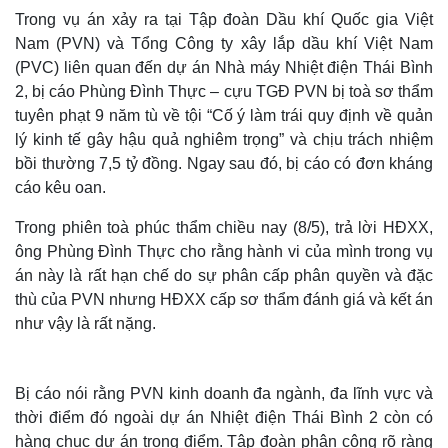
Trong vụ án xảy ra tại Tập đoàn Dầu khí Quốc gia Việt
Nam (PVN) và Tổng Công ty xây lắp dầu khí Việt Nam
(PVC) liên quan đến dự án Nhà máy Nhiệt điện Thái Bình
2, bị cáo Phùng Đình Thực – cựu TGĐ PVN bị toà sơ thẩm
tuyên phạt 9 năm tù về tội “Cố ý làm trái quy định về quản
lý kinh tế gây hậu quả nghiêm trọng” và chịu trách nhiệm
bồi thường 7,5 tỷ đồng. Ngay sau đó, bị cáo có đơn kháng
cáo kêu oan.
Trong phiên toà phúc thẩm chiều nay (8/5), trả lời HĐXX,
ông Phùng Đình Thực cho rằng hành vi của mình trong vụ
án này là rất hạn chế do sự phân cấp phân quyền và đặc
thù của PVN nhưng HĐXX cấp sơ thẩm đánh giá và kết án
như vậy là rất nặng.
Bị cáo nói rằng PVN kinh doanh đa ngành, đa lĩnh vực và
thời điểm đó ngoài dự án Nhiệt điện Thái Bình 2 còn có
hàng chục dự án trọng điểm. Tập đoàn phân công rõ ràng