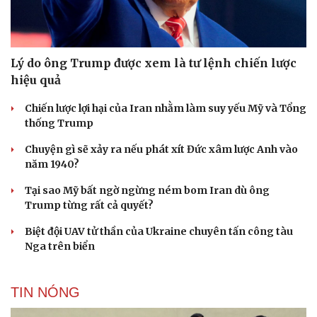
Lý do ông Trump được xem là tư lệnh chiến lược
hiệu quả
Chiến lược lợi hại của Iran nhằm làm suy yếu Mỹ và Tổng
thống Trump
Chuyện gì sẽ xảy ra nếu phát xít Đức xâm lược Anh vào
năm 1940?
Tại sao Mỹ bất ngờ ngừng ném bom Iran dù ông
Du lịch
Podcast
Trump từng rất cả quyết?
Tư vấn
Câu chuyện thời sự
Biệt đội UAV tử thần của Ukraine chuyên tấn công tàu
Săn Tour
Đọc truyện đêm khuya
Nga trên biển
check-in
Cửa sổ tình yêu
Kể chuyện cho bé
Hạt giống tâm hồn
TIN NÓNG