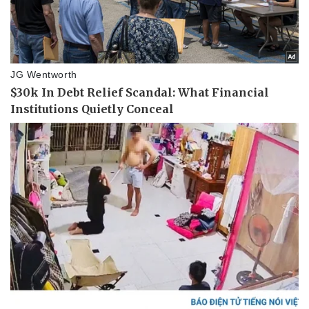
Doanh nghiệp
Công nghệ
Thông tin doanh nghiệp
Sành điệu
Doanh nghiệp 24h
Tin Công nghệ
Doanh nhân
Trải nghiệm
Vì cộng đồng
Chuyển đổi số