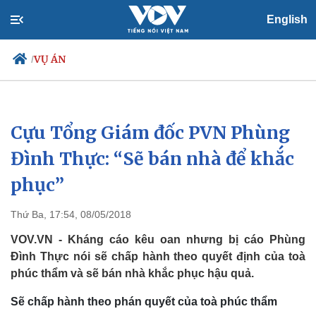
English
VỤ ÁN
/
Cựu Tổng Giám đốc PVN Phùng
Chính trị
Xã hội
Đảng
Tin 24h
Đình Thực: “Sẽ bán nhà để khắc
Tổ chức nhân sự
Dự báo thời tiết
phục”
Quốc hội
Giáo dục
Nhận diện sự thật
Dấu ấn VOV
Việc làm
Thứ Ba, 17:54, 08/05/2018
Biển đảo
VOV.VN - Kháng cáo kêu oan nhưng bị cáo Phùng
Đình Thực nói sẽ chấp hành theo quyết định của toà
phúc thẩm và sẽ bán nhà khắc phục hậu quả.
Sẽ chấp hành theo phán quyết của toà phúc thẩm