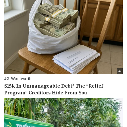
Bóng đá
Ô tô
Lịch thi đấu bóng đá
Xe máy
Thế giới thể thao
Tư vấn
eSports
Hậu trường