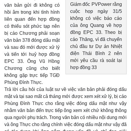
Giám đốc PVPower rằng
văn bản gửi đi không có
cuộc họp ngày 31/5
hồi âm trong khi tình hình
không có việc báo cáo
liên quan đến hợp đồng
của ông Quang về hợp
có thiếu sót phức tạp nên
đồng EPC 33. Theo bị
bị cáo Chương phải soạn
cáo Thăng, vì đã chuyển
văn bản 378 đóng dấu mật
chủ đầu tư Dự án Nhiệt
và sau đó mới được xử lý
điện Thái Bình 2 nên
và tiến tới huỷ hợp đồng
mới yêu cầu rà soát lại
EPC 33. Ông Vũ Hồng
hợp đồng 33
Chương cũng cho biết
không gặp trực tiếp TGĐ
Phùng Đình Thực.
Trả lời câu hỏi của luật sư về việc văn bản phải đóng dấu
mật và tại sao mất cả tháng mới được xem xét xử lý, bị cáo
Phùng Đình Thực cho rằng việc đóng dấu mật như vậy
nhằm văn bản đến trực tiếp ông xem xét chứ không thông
qua người phụ trách. Trong văn bản có nhiều nội dung mới
và ông Thực cho rằng chính việc đóng dấu mật như vậy đã