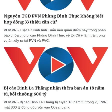
Nguyên TGĐ PVN Phùng Đình Thực không biết
hợp đồng 33 thiếu căn cứ?
Sức khỏe
Đời sống
VOV.VN - Luật sư Đinh Anh Tuấn nêu quan điểm này trong phần
Dinh dưỡng - món ngon
Nhà đẹp
bào chữa cho bị cáo Phùng Đình Thực về tội Cố ý làm trái trong
Cây thuốc
Blog
vụ án xảy ra tại PVN và PVC.
Sản phụ khoa
Tình yêu - Gia đình
Nhi khoa
Nam khoa
Làm đẹp - giảm cân
Phòng mạch online
Ăn sạch sống khỏe
Bị cáo Đinh La Thăng nhận thêm bản án 18 năm
tù, bồi thường 600 tỷ
VOV.VN - Bị cáo Đinh La Thăng bị tuyên 18 năm tù trong vụ PVN
mất 800 tỷ đồng góp vốn vào Oceanbank.