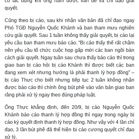
có tác dụng khi ông nắm được vấn đề và chỉ đạo giải
quyết.
Cũng theo bị cáo, sau khi nhận văn bản đã chỉ đạo ngay
Phó TGĐ Nguyễn Quốc Khánh và ban tham mưu nghiên
cứu giải quyết. Sau 1 tuần không thấy giải quyết, bị cáo lại
yêu cầu ban tham mưu báo cáo. “Bị cáo thấy thế rất chậm
nên yêu cầu tổ chức cuộc họp gấp mời các ban ngồi bàn
cách giải quyết. Ngay tuần sau chưa thấy báo cáo thì trong
giao ban bị cáo hỏi bị cáo Khánh thì được biết các ban
đang xem xét nhưng hướng là phải thanh lý hợp đồng” –
bị cáo Thực cho biết nhưng tiếp tục 2 tuần không nhận
được báo cáo thì chính ông bút phê vào văn bản giao ban
rằng phải xử lý ngay theo đúng pháp luật.
Kinh tế
Thị trường
Ông Thực khẳng định, đến 20/9, bị cáo Nguyễn Quốc
Bất động sản
Giá vàng
Khánh báo cáo thanh lý hợp đồng thì ngay trong ngày bị
Khởi nghiệp
Tiêu dùng
cáo ký quyết định thanh lý hợp đồng. Như vậy với 4 lần chỉ
Tỷ giá
đạo, 3 lần bút phê đã thể hiện bị cáo cương quyết chỉ đạo
Chứng khoán
Giá cà phê
xử lý.