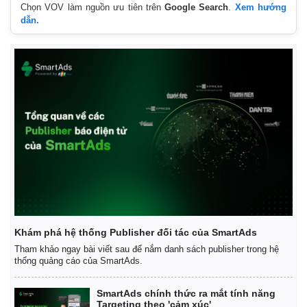
Chọn VOV làm nguồn ưu tiên trên
Google Search
.
Xem hướng
dẫn.
Pháp luật
Quân sự - Quốc phòng
Vụ án
Vũ khí
Tin nóng
Việt Nam
Tư vấn luật
Phân tích
Khám phá hệ thống Publisher đối tác của SmartAds
Tham khảo ngay bài viết sau để nắm danh sách publisher trong hệ
thống quảng cáo của SmartAds.
SmartAds chính thức ra mắt tính năng
Targeting theo 'cảm xúc'