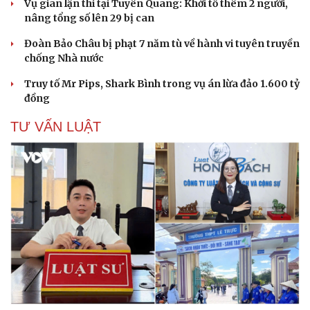
Vụ gian lận thi tại Tuyên Quang: Khởi tố thêm 2 người,
nâng tổng số lên 29 bị can
Đoàn Bảo Châu bị phạt 7 năm tù về hành vi tuyên truyền
chống Nhà nước
Truy tố Mr Pips, Shark Bình trong vụ án lừa đảo 1.600 tỷ
Cải chính
đồng
TƯ VẤN LUẬT