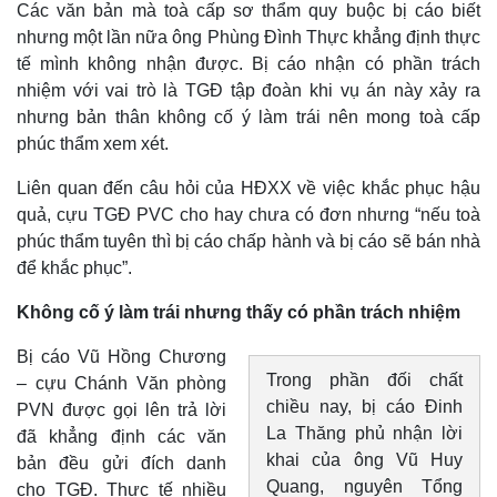
Các văn bản mà toà cấp sơ thẩm quy buộc bị cáo biết
nhưng một lần nữa ông Phùng Đình Thực khẳng định thực
Thế giới
Multimedia
tế mình không nhận được. Bị cáo nhận có phần trách
nhiệm với vai trò là TGĐ tập đoàn khi vụ án này xảy ra
Quan sát
Video
Cuộc sống đó đây
Ảnh
nhưng bản thân không cố ý làm trái nên mong toà cấp
Hồ sơ
E-Magazine
phúc thẩm xem xét.
Infographic
Liên quan đến câu hỏi của HĐXX về việc khắc phục hậu
quả, cựu TGĐ PVC cho hay chưa có đơn nhưng “nếu toà
phúc thẩm tuyên thì bị cáo chấp hành và bị cáo sẽ bán nhà
để khắc phục”.
Không cố ý làm trái nhưng thấy có phần trách nhiệm
Bị cáo Vũ Hồng Chương
Trong phần đối chất
– cựu Chánh Văn phòng
chiều nay, bị cáo Đinh
PVN được gọi lên trả lời
La Thăng phủ nhận lời
đã khẳng định các văn
khai của ông Vũ Huy
bản đều gửi đích danh
Quang, nguyên Tổng
cho TGĐ. Thực tế nhiều