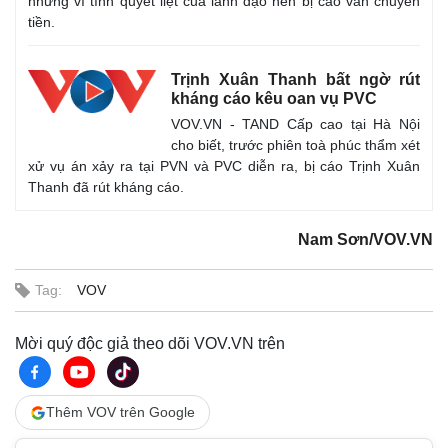
nhưng vì tính quyết liệt của lãnh đạo nên bị cáo vẫn chuyển
tiền.
Trịnh Xuân Thanh bất ngờ rút
kháng cáo kêu oan vụ PVC
VOV.VN - TAND Cấp cao tại Hà Nội
cho biết, trước phiên toà phúc thẩm xét
xử vụ án xảy ra tại PVN và PVC diễn ra, bị cáo Trịnh Xuân
Thanh đã rút kháng cáo.
Nam Sơn/VOV.VN
Tag:
VOV
Mời quý độc giả theo dõi VOV.VN trên
Thêm VOV trên Google