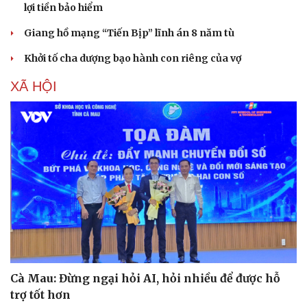
Văn hóa
Giải trí
lợi tiền bảo hiểm
Sân khấu - Điện ảnh
Nghệ sĩ
Giang hồ mạng “Tiến Bịp” lĩnh án 8 năm tù
Văn học
Thời trang
Âm nhạc
Sao Việt
Khởi tố cha dượng bạo hành con riêng của vợ
Di sản
XÃ HỘI
Cà Mau: Đừng ngại hỏi AI, hỏi nhiều để được hỗ
trợ tốt hơn