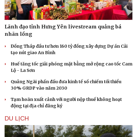
Lãnh đạo tỉnh Hưng Yên livestream quảng bá
nhãn lồng
Đồng Tháp đầu tư hơn 160 tỷ đồng xây dựng Dự án Cải
Sức khỏe
Đời sống
tạo nút giao An Bình
Dinh dưỡng - món ngon
Nhà đẹp
Cây thuốc
Blog
Huế tăng tốc giải phóng mặt bằng mở rộng cao tốc Cam
Sản phụ khoa
Tình yêu - Gia đình
Lộ - La Sơn
Nhi khoa
Nam khoa
Quảng Ngãi phấn đấu đưa kinh tế số chiếm tối thiểu
Làm đẹp - giảm cân
30% GRDP vào năm 2030
Phòng mạch online
Tạm hoãn xuất cảnh với người nộp thuế không hoạt
Ăn sạch sống khỏe
động tại địa chỉ đăng ký
DU LỊCH