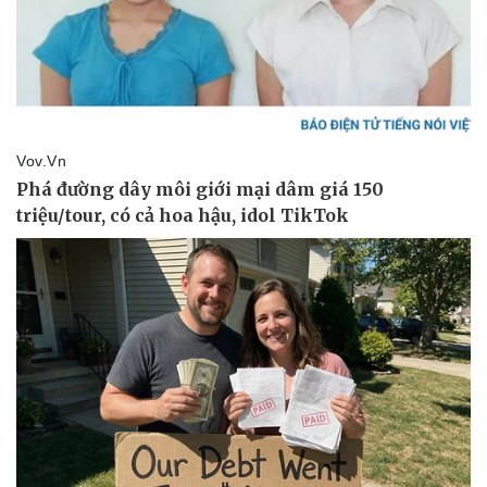
Vụ án
Vũ khí
Tin nóng
Việt Nam
Tư vấn luật
Phân tích