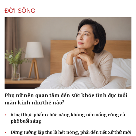
ĐỜI SỐNG
Doanh nghiệp
Công nghệ
Thông tin doanh nghiệp
Sành điệu
Doanh nghiệp 24h
Tin Công nghệ
Doanh nhân
Trải nghiệm
Vì cộng đồng
Chuyển đổi số
Phụ nữ nên quan tâm đến sức khỏe tình dục tuổi
mãn kinh như thế nào?
6 loại thực phẩm chức năng không nên uống cùng cà
phê buổi sáng
Đừng tưởng lập thu là hết nóng, phải đến tiết Xử thử mới