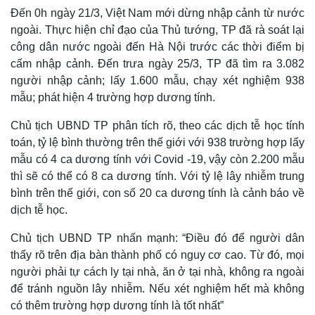
Đến 0h ngày 21/3, Việt Nam mới dừng nhập cảnh từ nước
ngoài. Thực hiện chỉ đạo của Thủ tướng, TP đã rà soát lại
công dân nước ngoài đến Hà Nội trước các thời điểm bị
cấm nhập cảnh. Đến trưa ngày 25/3, TP đã tìm ra 3.082
người nhập cảnh; lấy 1.600 mẫu, chạy xét nghiệm 938
mẫu; phát hiện 4 trường hợp dương tính.
Chủ tịch UBND TP phân tích rõ, theo các dịch tễ học tính
toán, tỷ lệ bình thường trên thế giới với 938 trường hợp lấy
mẫu có 4 ca dương tính với Covid -19, vậy còn 2.200 mẫu
thì sẽ có thể có 8 ca dương tính. Với tỷ lệ lây nhiễm trung
bình trên thế giới, con số 20 ca dương tính là cảnh báo về
Thế giới
Multimedia
dịch tễ học.
Quan sát
Video
Cuộc sống đó đây
Ảnh
Chủ tịch UBND TP nhấn mạnh: “Điều đó để người dân
Hồ sơ
E-Magazine
thấy rõ trên địa bàn thành phố có nguy cơ cao. Từ đó, mọi
Infographic
người phải tự cách ly tại nhà, ăn ở tại nhà, không ra ngoài
để tránh nguồn lây nhiễm. Nếu xét nghiệm hết mà không
có thêm trường hợp dương tính là tốt nhất”