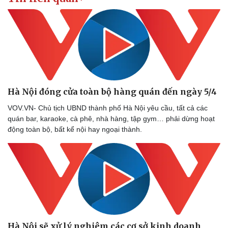
Thể thao
Ô tô - Xe máy
Bóng đá
Ô tô
Lịch thi đấu bóng đá
Xe máy
Thế giới thể thao
Tư vấn
eSports
Hậu trường
Hà Nội đóng cửa toàn bộ hàng quán đến ngày 5/4
VOV.VN- Chủ tịch UBND thành phố Hà Nội yêu cầu, tất cả các
quán bar, karaoke, cà phê, nhà hàng, tập gym… phải dừng hoạt
động toàn bộ, bất kể nội hay ngoại thành.
Hà Nội sẽ xử lý nghiêm các cơ sở kinh doanh