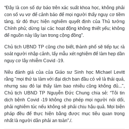
“Đây là con số dự báo trên xác suất khoa học, không phải
con số vu vơ để cảnh báo để mọi người thấy nguy cơ tiềm
tàng, từ đó thực hiện nghiêm quyết định của Thủ tướng
Chính phủ; dừng lại các hoạt động không thiết yếu; không
để nguồn này lây lan trong cộng đồng”.
Chủ tịch UBND TP cũng cho biết, thành phố sẽ tiếp tục rà
soát người nhập cảnh, lấy mẫu xét nghiệm để làm hẹp dần
nguy cơ lây nhiễm Covid -19.
Nêu đánh giá của của Giáo sư Sinh học Michael Levitt
rằng "mọi thứ ta làm với đại dịch ban đầu có vẻ là thái quá,
nhưng sau đó lại thấy làm bao nhiêu cũng không đủ...",
Chủ tịch UBND TP Nguyễn Đức Chung chia sẻ: “Tôi tin
dịch bệnh Covid -19 không cho phép mọi người nói dối,
phải nghiêm túc nếu không sẽ phải chịu hậu quả. Mọi biện
pháp đều để thực hiện bằng được mục tiêu quan trọng
nhất là người dân phải an toàn”./.