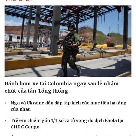
Đánh bom xe tại Colombia ngay sau lễ nhậm
chức của tân Tổng thống
Nga và Ukraine dồn dập tập kích các mục tiêu hạ tầng
Du lịch
Podcast
của nhau
Tư vấn
Câu chuyện thời sự
Trẻ em chiếm gần 1/3 số ca tử vong do dịch Ebola tại
Săn Tour
Đọc truyện đêm khuya
CHDC Congo
check-in
Cửa sổ tình yêu
Kể chuyện cho bé