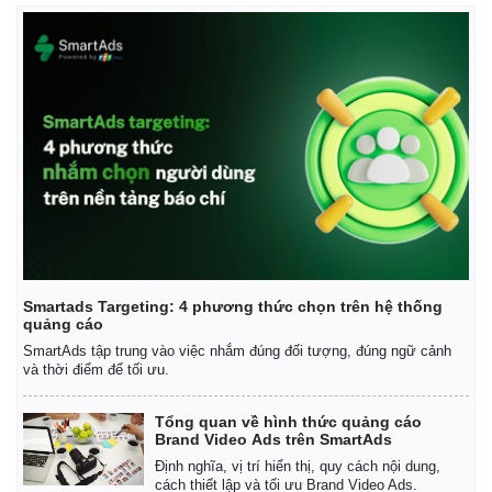
Smartads Targeting: 4 phương thức chọn trên hệ thống
quảng cáo
SmartAds tập trung vào việc nhắm đúng đối tượng, đúng ngữ cảnh
và thời điểm để tối ưu.
Kinh tế
Thị trường
Bất động sản
Giá vàng
Tổng quan về hình thức quảng cáo
Khởi nghiệp
Tiêu dùng
Brand Video Ads trên SmartAds
Tỷ giá
Định nghĩa, vị trí hiển thị, quy cách nội dung,
Chứng khoán
cách thiết lập và tối ưu Brand Video Ads.