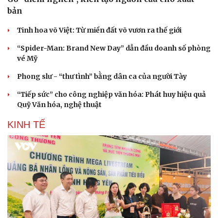
bản
Tinh hoa võ Việt: Từ miền đất võ vươn ra thế giới
“Spider-Man: Brand New Day” dẫn đầu doanh số phòng
vé Mỹ
Phong slư - “thư tình” bằng dân ca của người Tày
“Tiếp sức” cho công nghiệp văn hóa: Phát huy hiệu quả
Quỹ Văn hóa, nghệ thuật
KINH TẾ