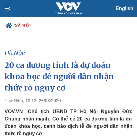
English
XÃ HỘI
/
Hà Nội:
Chính trị
Xã hội
20 ca dương tính là dự đoán
Đảng
Tin 24h
Tổ chức nhân sự
Dự báo thời tiết
khoa học để người dân nhận
Quốc hội
Giáo dục
Nhận diện sự thật
Dấu ấn VOV
thức rõ nguy cơ
Việc làm
Biển đảo
Thứ Năm, 13:12, 26/03/2020
VOV.VN -Chủ tịch UBND TP Hà Nội Nguyễn Đức
Chung nhấn mạnh: Có thể có 20 ca dương tính là dự
đoán khoa học, cảnh báo dịch tễ để người dân nhận
thức rõ nguy cơ