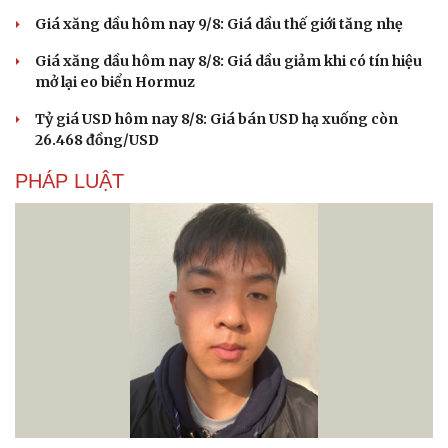
Giá xăng dầu hôm nay 9/8: Giá dầu thế giới tăng nhẹ
Giá xăng dầu hôm nay 8/8: Giá dầu giảm khi có tín hiệu
mở lại eo biển Hormuz
Tỷ giá USD hôm nay 8/8: Giá bán USD hạ xuống còn
26.468 đồng/USD
PHÁP LUẬT
Văn hóa
Giải trí
Sân khấu - Điện ảnh
Nghệ sĩ
Văn học
Thời trang
Âm nhạc
Sao Việt
Di sản