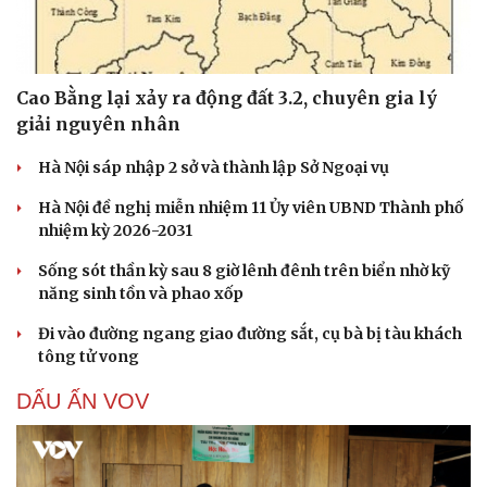
Cao Bằng lại xảy ra động đất 3.2, chuyên gia lý
giải nguyên nhân
Hà Nội sáp nhập 2 sở và thành lập Sở Ngoại vụ
Hà Nội đề nghị miễn nhiệm 11 Ủy viên UBND Thành phố
nhiệm kỳ 2026-2031
Sống sót thần kỳ sau 8 giờ lênh đênh trên biển nhờ kỹ
năng sinh tồn và phao xốp
Đi vào đường ngang giao đường sắt, cụ bà bị tàu khách
tông tử vong
DẤU ẤN VOV
Cải chính