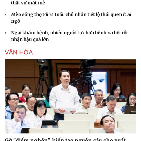
thật sự mát mẻ
Mèo sống thọ tới 31 tuổi, chủ nhân tiết lộ thói quen ít ai
ngờ
Ngại khám bệnh, nhiều người tự chữa bệnh xã hội rồi
nhận hậu quả lớn
VĂN HÓA
Gỡ "điểm nghẽn", kiến tạo nguồn cầu cho xuất