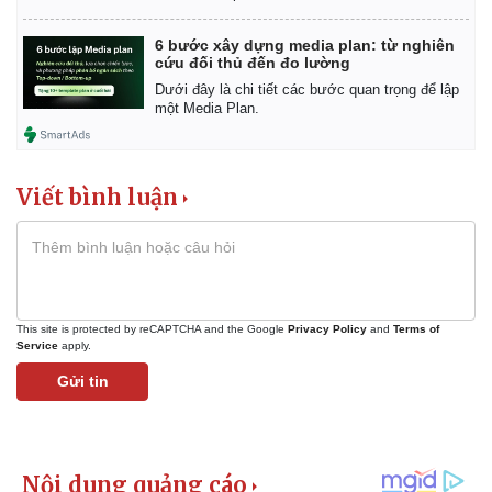
Giá cà phê
6 bước xây dựng media plan: từ nghiên
cứu đối thủ đến đo lường
Dưới đây là chi tiết các bước quan trọng để lập
một Media Plan.
Viết bình luận
This site is protected by reCAPTCHA and the Google
Privacy Policy
and
Terms of
Service
apply.
Gửi tin