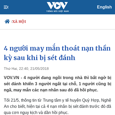
English
XÃ HỘI
/
4 người may mắn thoát nạn thần
Chính trị
Xã hội
Đảng
Tin 24h
kỳ sau khi bị sét đánh
Tổ chức nhân sự
Dự báo thời tiết
Quốc hội
Giáo dục
Thứ Hai, 22:40, 21/05/2018
Nhận diện sự thật
Dấu ấn VOV
Việc làm
VOV.VN - 4 người đang ngồi trong nhà thì bất ngờ bị
Biển đảo
sét đánh khiến 3 người ngất tại chỗ, 1 người cũng bị
ngã, may mắn các nạn nhân sau đó đã hồi phục.
Tối 21/5, thông tin từ Trung tâm y tế huyện Quỳ Hợp, Nghệ
An cho biết, hiện tại cả 4 nạn nhân bị sét đánh trước đó đã
qua cơn nguy kịch và dần hồi phục.