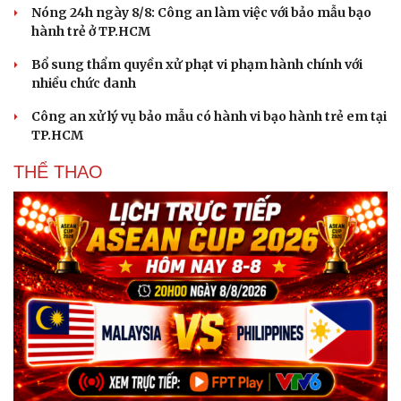
Nóng 24h ngày 8/8: Công an làm việc với bảo mẫu bạo
hành trẻ ở TP.HCM
Bổ sung thẩm quyền xử phạt vi phạm hành chính với
nhiều chức danh
Công an xử lý vụ bảo mẫu có hành vi bạo hành trẻ em tại
TP.HCM
THỂ THAO
Văn hóa
Giải trí
Sân khấu - Điện ảnh
Nghệ sĩ
Văn học
Thời trang
Âm nhạc
Sao Việt
Di sản