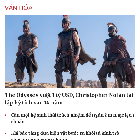
VĂN HÓA
Doanh nghiệp
Công nghệ
Thông tin doanh nghiệp
Sành điệu
Doanh nghiệp 24h
Tin Công nghệ
Doanh nhân
Trải nghiệm
Vì cộng đồng
Chuyển đổi số
The Odyssey vượt 1 tỷ USD, Christopher Nolan tái
lập kỳ tích sau 14 năm
Cần một hệ sinh thái trách nhiệm để ngăn âm nhạc lệch
chuẩn
Khi bảo tàng đưa hiện vật bước ra khỏi tủ kính trò
chuyện cùng công chúng