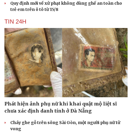
Quy định mới về xử phạt không dùng ghế an toàn cho
Hạt giống tâm hồn
trẻ em trên ô tô từ 15/8
TIN 24H
Phát hiện ảnh phụ nữ khi khai quật mộ liệt sĩ
chưa xác định danh tính ở Đà Nẵng
Cháy ghe gỗ trên sông Sài Gòn, một người phụ nữ tử
vong