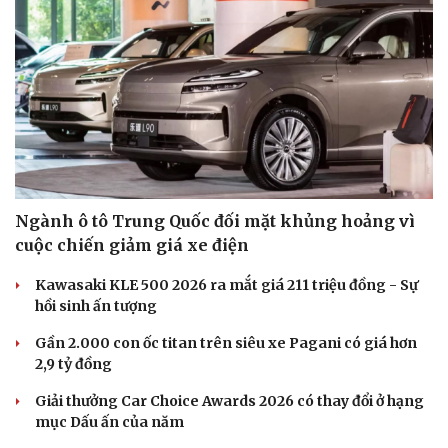
Ngành ô tô Trung Quốc đối mặt khủng hoảng vì
cuộc chiến giảm giá xe điện
Kawasaki KLE 500 2026 ra mắt giá 211 triệu đồng - Sự
hồi sinh ấn tượng
Gần 2.000 con ốc titan trên siêu xe Pagani có giá hơn
Du lịch
Podcast
2,9 tỷ đồng
Tư vấn
Câu chuyện thời sự
Giải thưởng Car Choice Awards 2026 có thay đổi ở hạng
Săn Tour
Đọc truyện đêm khuya
mục Dấu ấn của năm
check-in
Cửa sổ tình yêu
Kể chuyện cho bé