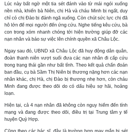
Lúc này bất ngờ một tia sét đánh vào từ mái ngói xuống
nền nhà, khiến bà Niên, chị Hà và cháu Minh bị ngất, duy
chỉ có chị Đào bị đánh ngã xuống. Còn chút sức lực chị đã
hô lớn để mọi người đến ứng cứu. Nghe tiếng kêu cứu, bà
con trong xóm nhanh chóng tới hiện trường giúp đỡ các
nạn nhân và báo sự việc lên chính quyền xã Châu Lộc.
Ngay sau đó, UBND xã Châu Lộc đã huy động dân quân,
đoàn thanh niên vượt suối đưa các nạn nhân đi cấp cứu
trong trạng thái gần như bất tỉnh. Theo kết quả chẩn đoán
ban đầu, cụ bà Sầm Thị Niên bị thương nặng hơn các nạn
nhân khác, chị Hà, chị Đào bị thương nhẹ hơn, còn cháu
Minh đang được theo dõi do có dấu hiệu sợ hãi, hoảng
loạn.
Hiện tại, cả 4 nạn nhân đã không còn nguy hiểm đến tính
mạng và đang được theo dõi, điều trị tại Trung tâm y tế
huyện Quỳ Hợp.
Cũng theo các bác sĩ, đây là trường hợp may mắn bị sét