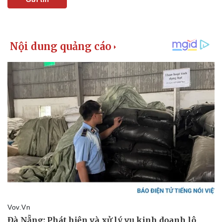
Kinh tế
Thị trường
Bất động sản
Giá vàng
Khởi nghiệp
Tiêu dùng
Tỷ giá
Chứng khoán