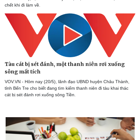
chết khi đi làm về.
Thể thao
Ô tô - Xe máy
Bóng đá
Ô tô
Lịch thi đấu bóng đá
Xe máy
Thế giới thể thao
Tư vấn
eSports
Hậu trường
Tàu cát bị sét đánh, một thanh niên rơi xuống
sông mất tích ​
VOV.VN - Hôm nay (20/5), lãnh đạo UBND huyện Châu Thành,
tỉnh Bến Tre cho biết đang tìm kiếm thanh niên đi tàu khai thác
cát bị sét đánh rơi xuống sông Tiền.