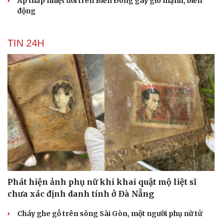
Áp thấp nhiệt đới trên Biển Đông gây gió mạnh, biển
động
TIN 24H
Phát hiện ảnh phụ nữ khi khai quật mộ liệt sĩ
chưa xác định danh tính ở Đà Nẵng
Cháy ghe gỗ trên sông Sài Gòn, một người phụ nữ tử