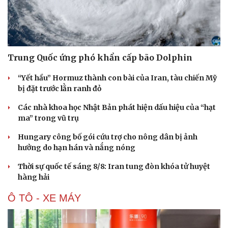
Trung Quốc ứng phó khẩn cấp bão Dolphin
“Yết hầu” Hormuz thành con bài của Iran, tàu chiến Mỹ
bị đặt trước lằn ranh đỏ
Các nhà khoa học Nhật Bản phát hiện dấu hiệu của “hạt
ma” trong vũ trụ
Hungary công bố gói cứu trợ cho nông dân bị ảnh
hưởng do hạn hán và nắng nóng
Thời sự quốc tế sáng 8/8: Iran tung đòn khóa tử huyệt
hàng hải
Ô TÔ - XE MÁY