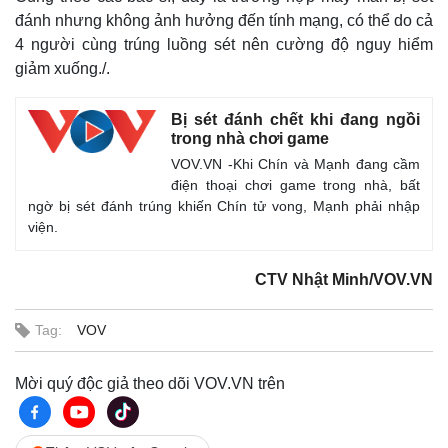
đánh nhưng không ảnh hưởng đến tính mạng, có thể do cả
4 người cùng trúng luồng sét nên cường độ nguy hiểm
giảm xuống./.
Bị sét đánh chết khi đang ngồi
trong nhà chơi game
VOV.VN -Khi Chín và Mạnh đang cầm
điện thoại chơi game trong nhà, bất
ngờ bị sét đánh trúng khiến Chín tử vong, Mạnh phải nhập
viện.
CTV Nhật Minh/VOV.VN
Thế giới
Multimedia
Quan sát
Video
Tag:
VOV
Cuộc sống đó đây
Ảnh
Hồ sơ
E-Magazine
Infographic
Mời quý độc giả theo dõi VOV.VN trên