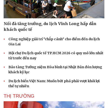
Nối đà tăng trưởng, du lịch Vĩnh Long hấp dẫn
khách quốc tế
Sức khỏe
Đời sống
Công nghiệp giải trí "chắp cánh" cho điểm đến du lịch
Dinh dưỡng - món ngon
Nhà đẹp
Gia Lai
Cây thuốc
Blog
Hội chợ Du lịch quốc tế TP.HCM 2026 có quy mô lớn nhất
Sản phụ khoa
Tình yêu - Gia đình
từ trước đến nay
Nhi khoa
Nam khoa
Bảo tàng Tưởng niệm Hòa bình tại Nhật Bản đón lượng
Làm đẹp - giảm cân
khách kỷ lục
Phòng mạch online
Ăn sạch sống khỏe
Du lịch biển Việt Nam: Muốn bứt phá phải vượt khỏi lợi
thế tự nhiên
THỊ TRƯỜNG