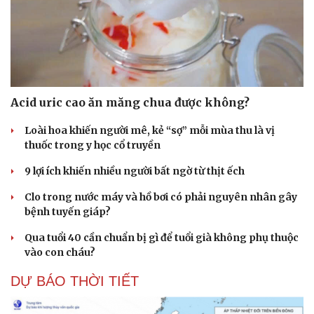
Acid uric cao ăn măng chua được không?
Loài hoa khiến người mê, kẻ “sợ” mỗi mùa thu là vị
thuốc trong y học cổ truyền
9 lợi ích khiến nhiều người bất ngờ từ thịt ếch
Clo trong nước máy và hồ bơi có phải nguyên nhân gây
bệnh tuyến giáp?
Qua tuổi 40 cần chuẩn bị gì để tuổi già không phụ thuộc
vào con cháu?
DỰ BÁO THỜI TIẾT