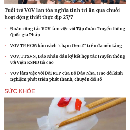
Tuổi trẻ VOV lan tỏa nghĩa tình tri ân qua chuỗi
hoạt động thiết thực dịp 27/7
Đoàn công tác VOV làm việc với Tập đoàn Truyền thông
Quốc gia Pháp
VOV TP.HCM bàn cách "chạm Gen Z" trên đa nền tảng
VOV, TTXVN, Báo Nhân dân ký kết hợp tác truyền thông
với Viện KSND tối cao
VOV làm việc với Đài RTP của Bồ Đào Nha, trao đổi kinh
nghiệm phát triển phát thanh, chuyển đổi số
SỨC KHỎE
Cải chính