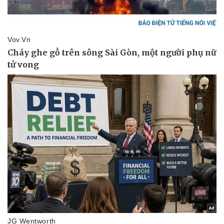
Vụ án
Vũ khí
Tin nóng
Việt Nam
Tư vấn luật
Phân tích