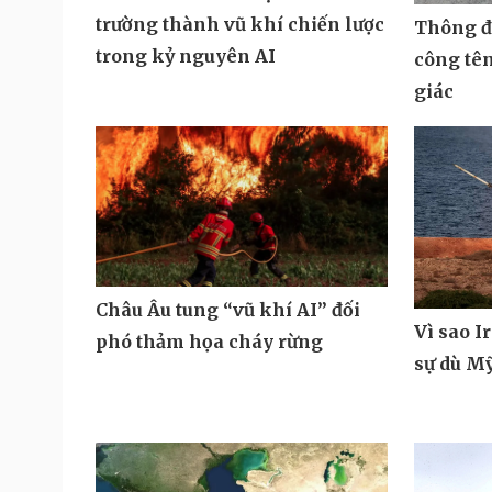
trường thành vũ khí chiến lược
Thông đi
trong kỷ nguyên AI
công tê
giác
Châu Âu tung “vũ khí AI” đối
Vì sao I
phó thảm họa cháy rừng
sự dù M