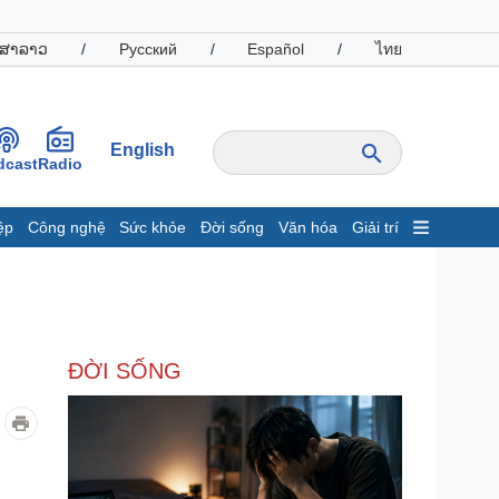
ສາລາວ
/
Русский
/
Español
/
ไทย
English
dcast
Radio
ệp
Công nghệ
Sức khỏe
Đời sống
Văn hóa
Giải trí
inh tế
Thị trường
ất động sản
Giá vàng
hởi nghiệp
Tiêu dùng
Tỷ giá
ĐỜI SỐNG
Chứng khoán
Giá cà phê
oanh nghiệp
Công nghệ
hông tin doanh nghiệp
Sành điệu