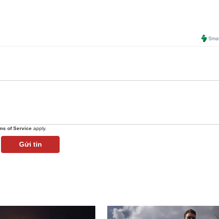
ms of Service
apply.
Gửi tin