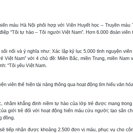
Lịch thi đấu bóng đá
Xe máy
Thế giới thể thao
Tư vấn
eSports
V
Hậu trường
 hiến máu Hà Nội phối hợp với Viện Huyết học – Truyền máu 
 điệp “Tôi tự hào – Tôi người Việt Nam”. Hơn 6.000 đoàn viên
Văn hóa
Giải trí
D
Sân khấu - Điện ảnh
Nghệ sĩ
Văn học
Thời trang
sôi nổi và ý nghĩa như: Xác lập kỷ lục 5.000 tình nguyện viê
Âm nhạc
Sao Việt
c
 trẻ Việt Nam” với 4 chủ đề: Miền Bắc, miền Trung, miền Nam v
Di sản
nh: “Tôi yêu Việt Nam.
yện viên thể hiện tài năng thông qua hoạt động tìm hiểu văn hó
hức, nhằm khẳng định niềm tự hào của lớp trẻ được mang trong
ủa giới trẻ đối với hoạt động hiến máu cứu người; tạo sân ch
ng đồng.
 sẽ tiếp nhận được khoảng 2.500 đơn vị máu, phục vụ cho côn