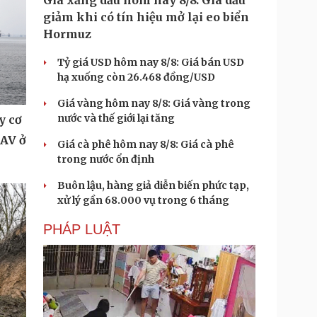
Giá xăng dầu hôm nay 8/8: Giá dầu
giảm khi có tín hiệu mở lại eo biển
Hormuz
Tỷ giá USD hôm nay 8/8: Giá bán USD
hạ xuống còn 26.468 đồng/USD
Giá vàng hôm nay 8/8: Giá vàng trong
nước và thế giới lại tăng
y cơ
UAV ở
Giá cà phê hôm nay 8/8: Giá cà phê
trong nước ổn định
Buôn lậu, hàng giả diễn biến phức tạp,
xử lý gần 68.000 vụ trong 6 tháng
PHÁP LUẬT