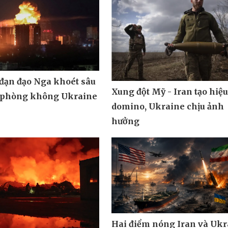
 đạn đạo Nga khoét sâu
Xung đột Mỹ - Iran tạo hiệ
 phòng không Ukraine
domino, Ukraine chịu ảnh
hưởng
Hai điểm nóng Iran và Ukr