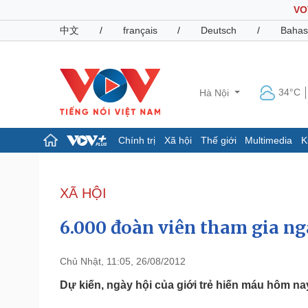
VO
中文
/
français
/
Deutsch
/
Bahas
34°C
Hà Nội
Chính trị
Xã hội
Thế giới
Multimedia
K
Chính trị
Xã hội
Đảng
Tin 24h
XÃ HỘI
Tổ chức nhân sự
Dự báo thời tiết
Quốc hội
Giáo dục
6.000 đoàn viên tham gia ng
Nhận diện sự thật
Dấu ấn VOV
Việc làm
Biển đảo
Chủ Nhật, 11:05, 26/08/2012
Pháp luật
Quân sự - Quốc phòng
Dự kiến, ngày hội của giới trẻ hiến máu hôm na
Vụ án
Vũ khí