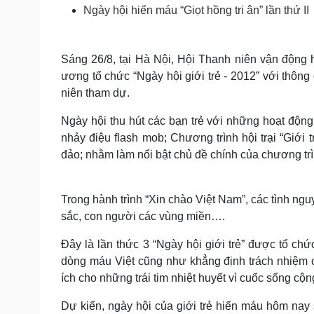
Tin nóng
Việt Nam
Ngày hội hiến máu “Giọt hồng tri ân” lần thứ II
Tư vấn luật
Phân tích
Sáng 26/8, tại Hà Nội, Hội Thanh niên vận động
ương tổ chức “Ngày hội giới trẻ - 2012” với thông
Sức khỏe
Đời sống
niên tham dự.
Dinh dưỡng - món ngon
Nhà đẹp
Cây thuốc
Blog
Ngày hội thu hút các bạn trẻ với những hoạt động 
Sản phụ khoa
Tình yêu - Gia đình
nhảy điệu flash mob; Chương trình hội trại “Giới
Nhi khoa
Nam khoa
đảo; nhằm làm nổi bật chủ đề chính của chương trì
Làm đẹp - giảm cân
Phòng mạch online
Ăn sạch sống khỏe
Trong hành trình “Xin chào Việt Nam”, các tình ngu
sắc, con người các vùng miền….
Cải chính
Đây là lần thức 3 “Ngày hội giới trẻ” được tổ c
dòng máu Việt cũng như khẳng định trách nhiệm c
ích cho những trái tim nhiệt huyết vì cuốc sống cộ
Dự kiến, ngày hội của giới trẻ hiến máu hôm nay