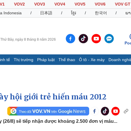
V1
VOV2
VOV3
VOV4
VOV5
VOV6
VOV GT
a Indonesia
/
日本語
/
ខ្មែរ
/
한국어
/
ພາ
Thứ Bảy, ngày 8 tháng 8 năm 2026
Po
inh tế
Thị trường
Pháp luật
Thể thao
Ô tô - Xe máy
Doanh nghi
Thế giới
Multimedia
K
Quan sát
Video
B
Cuộc sống đó đây
Ảnh
K
Hồ sơ
E-Magazine
ày hội giới trẻ hiến máu 2012
Infographic
Thể thao
Ô tô - Xe máy
D
y (26/8) sẽ tiếp nhận được khoảng 2.500 đơn vị máu...
Bóng đá
Ô tô
T