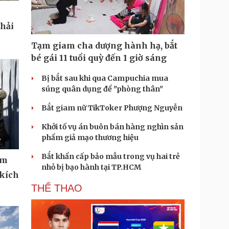
phải
Tạm giam cha dượng hành hạ, bắt
bé gái 11 tuổi quỳ đến 1 giờ sáng
Bị bắt sau khi qua Campuchia mua
súng quân dụng để "phòng thân"
Bắt giam nữ TikToker Phượng Nguyễn
Khởi tố vụ án buôn bán hàng nghìn sản
phẩm giả mạo thương hiệu
Bắt khẩn cấp bảo mẫu trong vụ hai trẻ
ệm
nhỏ bị bạo hành tại TP.HCM
 kích
THỂ THAO