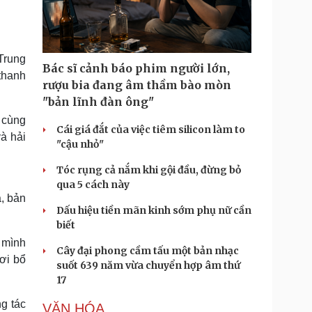
Doanh nghiệp 24h
Tin Công nghệ
Doanh nhân
Trải nghiệm
ì cộng đồng
Chuyển đổi số
Trung
Bác sĩ cảnh báo phim người lớn,
 thanh
u lịch
Podcast
rượu bia đang âm thầm bào mòn
Tư vấn
Câu chuyện thời sự
"bản lĩnh đàn ông"
Săn Tour
Đọc truyện đêm khuya
n cùng
heck-in
Cửa sổ tình yêu
Cái giá đắt của việc tiêm silicon làm to
à hải
Kể chuyện cho bé
"cậu nhỏ"
Hạt giống tâm hồn
Tóc rụng cả nắm khi gội đầu, đừng bỏ
qua 5 cách này
a, bản
Dấu hiệu tiền mãn kinh sớm phụ nữ cần
biết
 mình
Cây đại phong cầm tấu một bản nhạc
ơi bổ
suốt 639 năm vừa chuyển hợp âm thứ
17
g tác
VĂN HÓA