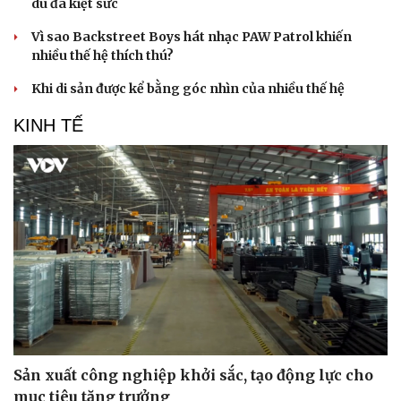
dù đã kiệt sức
Vì sao Backstreet Boys hát nhạc PAW Patrol khiến
nhiều thế hệ thích thú?
Khi di sản được kể bằng góc nhìn của nhiều thế hệ
KINH TẾ
Văn hóa
Giải trí
Sân khấu - Điện ảnh
Nghệ sĩ
Văn học
Thời trang
Âm nhạc
Sao Việt
Di sản
Sản xuất công nghiệp khởi sắc, tạo động lực cho
mục tiêu tăng trưởng