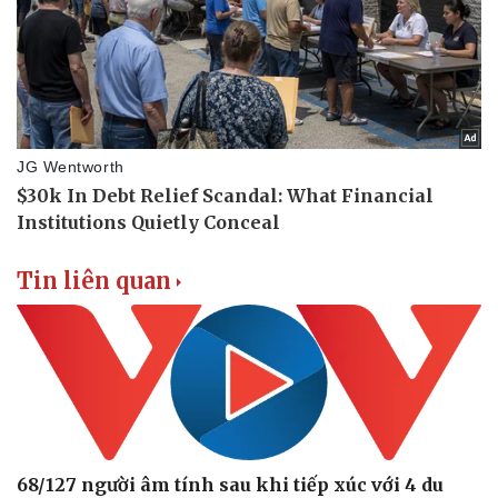
Thể thao
Ô tô - Xe máy
Bóng đá
Ô tô
Lịch thi đấu bóng đá
Xe máy
Thế giới thể thao
Tư vấn
eSports
Hậu trường
Tin liên quan
68/127 người âm tính sau khi tiếp xúc với 4 du