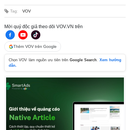
Tag:
VOV
Mời quý độc giả theo dõi VOV.VN trên
Thêm VOV trên Google
Chọn VOV làm nguồn ưu tiên trên
Google Search
.
Xem hướng
dẫn.
Kinh tế
Thị trường
Bất động sản
Giá vàng
Khởi nghiệp
Tiêu dùng
Tỷ giá
Chứng khoán