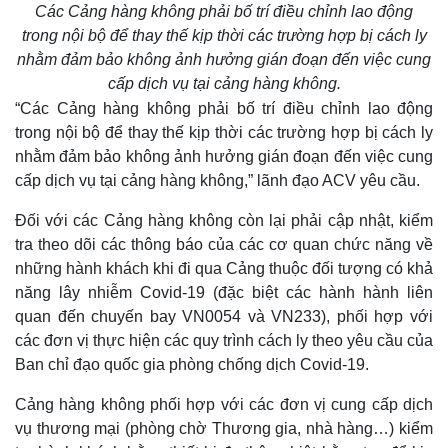
Các Cảng hàng không phải bố trí điều chỉnh lao động
trong nội bộ để thay thế kịp thời các trường hợp bị cách ly
nhằm đảm bảo không ảnh hưởng gián đoạn đến việc cung
cấp dịch vụ tại cảng hàng không.
“Các Cảng hàng không phải bố trí điều chỉnh lao động
trong nội bộ để thay thế kịp thời các trường hợp bị cách ly
nhằm đảm bảo không ảnh hưởng gián đoạn đến việc cung
cấp dịch vụ tại cảng hàng không,” lãnh đạo ACV yêu cầu.
Đối với các Cảng hàng không còn lại phải cập nhật, kiểm
tra theo dõi các thông báo của các cơ quan chức năng về
những hành khách khi đi qua Cảng thuộc đối tượng có khả
Thế giới
Multimedia
năng lây nhiễm Covid-19 (đặc biệt các hành hành liên
Quan sát
Video
quan đến chuyến bay VN0054 và VN233), phối hợp với
Cuộc sống đó đây
Ảnh
các đơn vị thực hiện các quy trình cách ly theo yêu cầu của
Hồ sơ
E-Magazine
Ban chỉ đạo quốc gia phòng chống dịch Covid-19.
Infographic
Cảng hàng không phối hợp với các đơn vị cung cấp dịch
vụ thương mại (phòng chờ Thương gia, nhà hàng…) kiểm