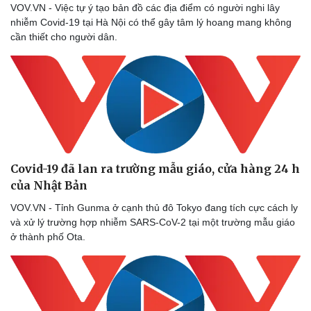
VOV.VN - Việc tự ý tạo bản đồ các địa điểm có người nghi lây
nhiễm Covid-19 tại Hà Nội có thể gây tâm lý hoang mang không
cần thiết cho người dân.
Doanh nghiệp
Công nghệ
Thông tin doanh nghiệp
Sành điệu
Doanh nghiệp 24h
Tin Công nghệ
Doanh nhân
Trải nghiệm
Vì cộng đồng
Chuyển đổi số
Covid-19 đã lan ra trường mẫu giáo, cửa hàng 24 h
của Nhật Bản
VOV.VN - Tỉnh Gunma ở cạnh thủ đô Tokyo đang tích cực cách ly
và xử lý trường hợp nhiễm SARS-CoV-2 tại một trường mẫu giáo
ở thành phố Ota.