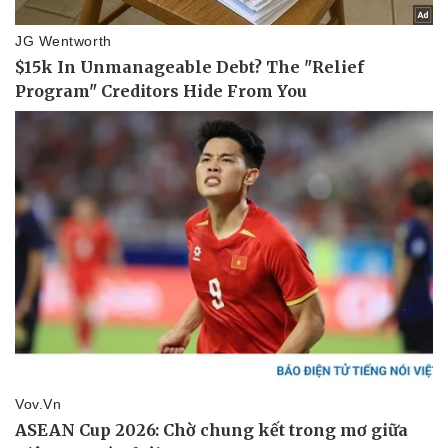
Vụ án
Vũ khí
Tin nóng
Việt Nam
Tư vấn luật
Phân tích