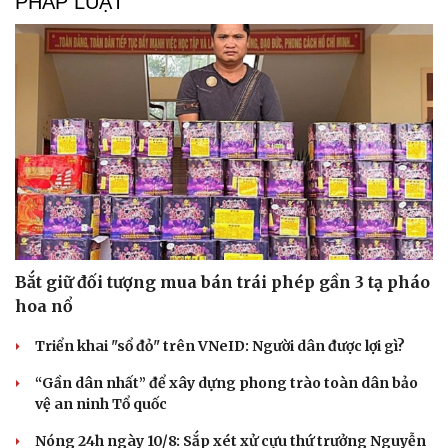
PHÁP LUẬT
Hạt giống tâm hồn
Bắt giữ đối tượng mua bán trái phép gần 3 tạ pháo
hoa nổ
Triển khai "sổ đỏ" trên VNeID: Người dân được lợi gì?
“Gần dân nhất” để xây dựng phong trào toàn dân bảo
vệ an ninh Tổ quốc
Nóng 24h ngày 10/8: Sắp xét xử cựu thứ trưởng Nguyễn