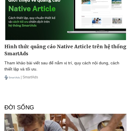
Sức khỏe
Đời sống
Hình thức quảng cáo Native Article trên hệ thống
Dinh dưỡng - món ngon
Nhà đẹp
SmartAds
Cây thuốc
Blog
Tham khảo bài viết sau để nắm vị trí, quy cách nội dung, cách
Sản phụ khoa
Tình yêu - Gia đình
thiết lập và tối ưu.
Nhi khoa
Nam khoa
| SmartAds
Làm đẹp - giảm cân
Phòng mạch online
Ăn sạch sống khỏe
ĐỜI SỐNG