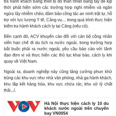
tra hành khách bằng thiết bị đo thân nhiệt bằng tay để kịp
thời phát hiện sớm các trường hợp nghi nhiễm và ngăn
ngừa lây nhiễm chéo; đảm bảo công tác an ninh trật tự, hỗ
trợ với lực lượng Y tế, Cảng vụ… trong quá trình thực hiện
kiểm tra hành khách cách ly tại Cảng (nếu có).
Bên cạnh đó, ACV khuyến cáo đối với cán bộ công nhân
viên hạn chế đi du lịch ra nước ngoài, trong trường hợp
bắt buộc phải ra nước ngoài, yêu cầu báo cáo với lãnh
đạo đơn vị và thực hiện các thủ tục khai báo, cách ly khi
quay về Việt Nam.
Ngoài ra, doanh nghiệp này cũng tăng cường phun khử
trùng các khu vực như nhà văn phòng, nhà ga hành khách,
khu tập kết hàng hóa, khu vực chứa rác, khu xử lý chất
thải.../.
Hà Nội thực hiện cách ly 10 du
khách nước ngoài trên chuyến
bay VN0054