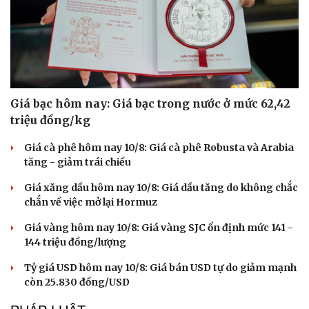
Giá bạc hôm nay: Giá bạc trong nước ở mức 62,42
triệu đồng/kg
Giá cà phê hôm nay 10/8: Giá cà phê Robusta và Arabia
tăng - giảm trái chiều
Giá xăng dầu hôm nay 10/8: Giá dầu tăng do không chắc
chắn về việc mở lại Hormuz
Giá vàng hôm nay 10/8: Giá vàng SJC ổn định mức 141 -
144 triệu đồng/lượng
Du lịch
Podcast
Tư vấn
Câu chuyện thời sự
Tỷ giá USD hôm nay 10/8: Giá bán USD tự do giảm mạnh
Săn Tour
Đọc truyện đêm khuya
còn 25.830 đồng/USD
check-in
Cửa sổ tình yêu
Kể chuyện cho bé