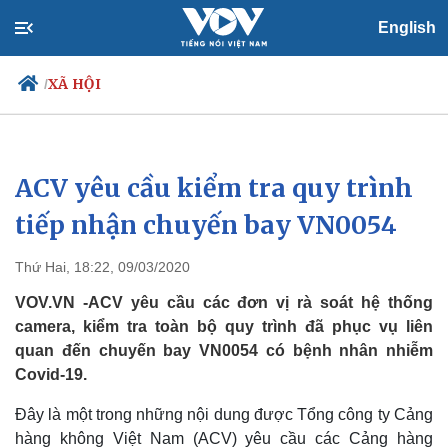
English
XÃ HỘI
/
ACV yêu cầu kiểm tra quy trình
Chính trị
Xã hội
Đảng
Tin 24h
tiếp nhận chuyến bay VN0054
Tổ chức nhân sự
Dự báo thời tiết
Quốc hội
Giáo dục
Thứ Hai, 18:22, 09/03/2020
Nhận diện sự thật
Dấu ấn VOV
Việc làm
VOV.VN -ACV yêu cầu các đơn vị rà soát hệ thống
Biển đảo
camera, kiểm tra toàn bộ quy trình đã phục vụ liên
quan đến chuyến bay VN0054 có bệnh nhân nhiễm
Covid-19.
Đây là một trong những nội dung được Tổng công ty Cảng
hàng không Việt Nam (ACV) yêu cầu các Cảng hàng