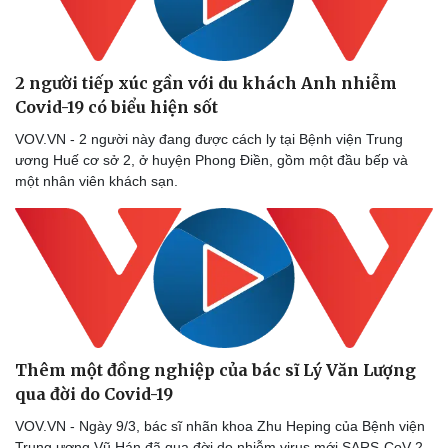
2 người tiếp xúc gần với du khách Anh nhiễm
Covid-19 có biểu hiện sốt
VOV.VN - 2 người này đang được cách ly tại Bệnh viện Trung
ương Huế cơ sở 2, ở huyện Phong Điền, gồm một đầu bếp và
một nhân viên khách sạn.
Thêm một đồng nghiệp của bác sĩ Lý Văn Lượng
qua đời do Covid-19
VOV.VN - Ngày 9/3, bác sĩ nhãn khoa Zhu Heping của Bệnh viện
Trung ương Vũ Hán đã qua đời do nhiễm virus mới SARS-CoV-2.