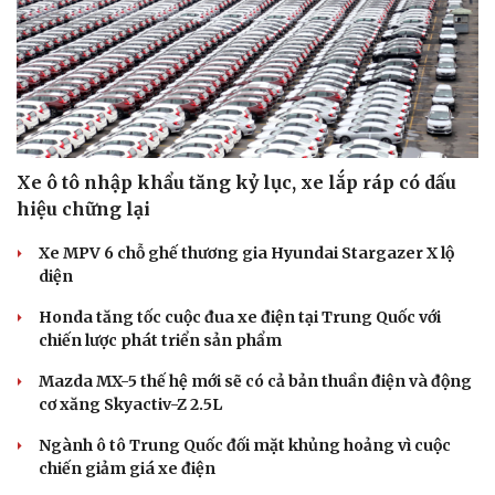
Xe ô tô nhập khẩu tăng kỷ lục, xe lắp ráp có dấu
hiệu chững lại
Xe MPV 6 chỗ ghế thương gia Hyundai Stargazer X lộ
diện
Honda tăng tốc cuộc đua xe điện tại Trung Quốc với
chiến lược phát triển sản phẩm
Mazda MX-5 thế hệ mới sẽ có cả bản thuần điện và động
cơ xăng Skyactiv-Z 2.5L
Ngành ô tô Trung Quốc đối mặt khủng hoảng vì cuộc
chiến giảm giá xe điện