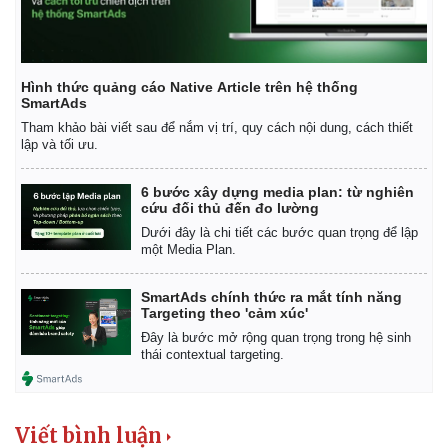
Giá cà phê
Hình thức quảng cáo Native Article trên hệ thống
SmartAds
Tham khảo bài viết sau để nắm vị trí, quy cách nội dung, cách thiết
lập và tối ưu.
6 bước xây dựng media plan: từ nghiên
cứu đối thủ đến đo lường
Dưới đây là chi tiết các bước quan trọng để lập
một Media Plan.
SmartAds chính thức ra mắt tính năng
Targeting theo 'cảm xúc'
Đây là bước mở rộng quan trọng trong hệ sinh
thái contextual targeting.
Viết bình luận