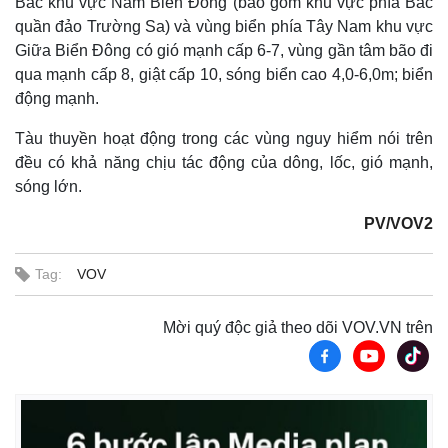
Bắc khu vực Nam Biển Đông (bao gồm khu vực phía Bắc
quần đảo Trường Sa) và vùng biển phía Tây Nam khu vực
Giữa Biển Đông có gió mạnh cấp 6-7, vùng gần tâm bão đi
qua mạnh cấp 8, giật cấp 10, sóng biển cao 4,0-6,0m; biển
động mạnh.
Tàu thuyền hoạt động trong các vùng nguy hiểm nói trên
đều có khả năng chịu tác động của dông, lốc, gió mạnh,
sóng lớn.
PV/VOV2
Tag:
VOV
Thế giới
Multimedia
Quan sát
Video
Mời quý độc giả theo dõi VOV.VN trên
Cuộc sống đó đây
Ảnh
Hồ sơ
E-Magazine
Infographic