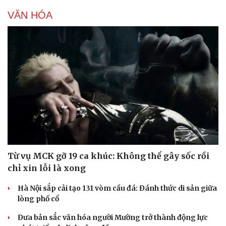
VĂN HÓA
Doanh nghiệp
Công nghệ
Thông tin doanh nghiệp
Sành điệu
Doanh nghiệp 24h
Tin Công nghệ
Doanh nhân
Trải nghiệm
Vì cộng đồng
Chuyển đổi số
Từ vụ MCK gỡ 19 ca khúc: Không thể gây sốc rồi
chỉ xin lỗi là xong
Hà Nội sắp cải tạo 131 vòm cầu đá: Đánh thức di sản giữa
lòng phố cổ
Đưa bản sắc văn hóa người Mường trở thành động lực