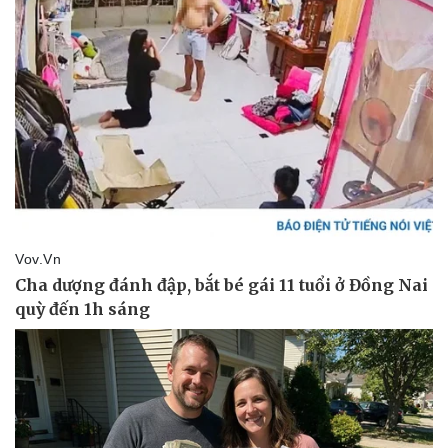
Kinh tế
Thị trường
Bất động sản
Giá vàng
Khởi nghiệp
Tiêu dùng
Tỷ giá
Chứng khoán