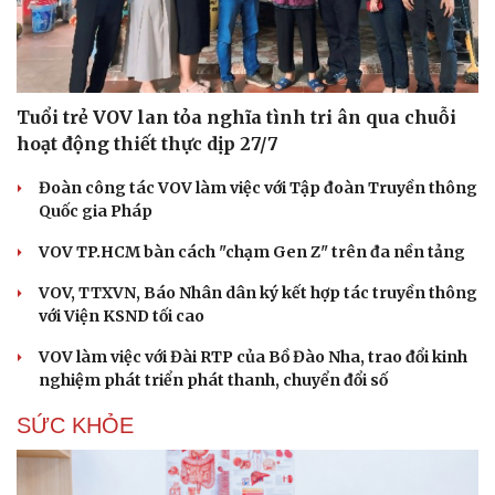
Tuổi trẻ VOV lan tỏa nghĩa tình tri ân qua chuỗi
hoạt động thiết thực dịp 27/7
Đoàn công tác VOV làm việc với Tập đoàn Truyền thông
Quốc gia Pháp
VOV TP.HCM bàn cách "chạm Gen Z" trên đa nền tảng
VOV, TTXVN, Báo Nhân dân ký kết hợp tác truyền thông
với Viện KSND tối cao
VOV làm việc với Đài RTP của Bồ Đào Nha, trao đổi kinh
nghiệm phát triển phát thanh, chuyển đổi số
SỨC KHỎE
Cải chính