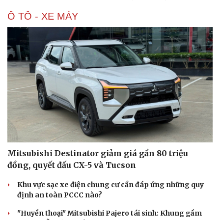
Ô TÔ - XE MÁY
Mitsubishi Destinator giảm giá gần 80 triệu
đồng, quyết đấu CX-5 và Tucson
Du lịch
Podcast
Khu vực sạc xe điện chung cư cần đáp ứng những quy
Tư vấn
Câu chuyện thời sự
định an toàn PCCC nào?
Săn Tour
Đọc truyện đêm khuya
check-in
Cửa sổ tình yêu
"Huyền thoại" Mitsubishi Pajero tái sinh: Khung gầm
Kể chuyện cho bé