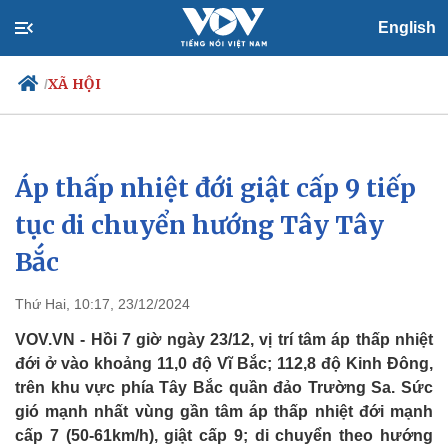
English
XÃ HỘI
/
Áp thấp nhiệt đới giật cấp 9 tiếp
Chính trị
Xã hội
Đảng
Tin 24h
tục di chuyển hướng Tây Tây
Tổ chức nhân sự
Dự báo thời tiết
Bắc
Quốc hội
Giáo dục
Nhận diện sự thật
Dấu ấn VOV
Việc làm
Thứ Hai, 10:17, 23/12/2024
Biển đảo
VOV.VN - Hồi 7 giờ ngày 23/12, vị trí tâm áp thấp nhiệt
đới ở vào khoảng 11,0 độ Vĩ Bắc; 112,8 độ Kinh Đông,
trên khu vực phía Tây Bắc quần đảo Trường Sa. Sức
gió mạnh nhất vùng gần tâm áp thấp nhiệt đới mạnh
cấp 7 (50-61km/h), giật cấp 9; di chuyển theo hướng