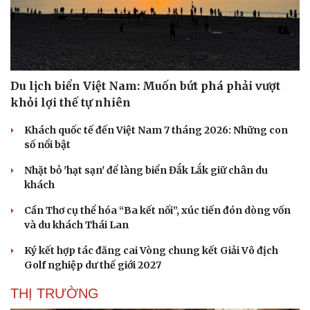
Du lịch biển Việt Nam: Muốn bứt phá phải vượt
khỏi lợi thế tự nhiên
Sức khỏe
Đời sống
Dinh dưỡng - món ngon
Nhà đẹp
Khách quốc tế đến Việt Nam 7 tháng 2026: Những con
Cây thuốc
Blog
số nổi bật
Sản phụ khoa
Tình yêu - Gia đình
Nhi khoa
Nhặt bỏ 'hạt sạn' để làng biển Đắk Lắk giữ chân du
Nam khoa
khách
Làm đẹp - giảm cân
Cần Thơ cụ thể hóa “Ba kết nối”, xúc tiến đón dòng vốn
Phòng mạch online
và du khách Thái Lan
Ăn sạch sống khỏe
Ký kết hợp tác đăng cai Vòng chung kết Giải Vô địch
Golf nghiệp dư thế giới 2027
THỊ TRƯỜNG