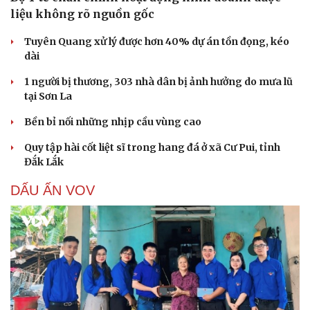
liệu không rõ nguồn gốc
Tuyên Quang xử lý được hơn 40% dự án tồn đọng, kéo
dài
1 người bị thương, 303 nhà dân bị ảnh hưởng do mưa lũ
tại Sơn La
Bền bỉ nối những nhịp cầu vùng cao
Quy tập hài cốt liệt sĩ trong hang đá ở xã Cư Pui, tỉnh
Đắk Lắk
DẤU ẤN VOV