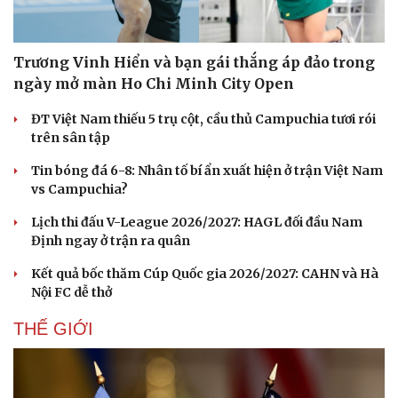
Trương Vinh Hiển và bạn gái thắng áp đảo trong
ngày mở màn Ho Chi Minh City Open
ĐT Việt Nam thiếu 5 trụ cột, cầu thủ Campuchia tươi rói
trên sân tập
Tin bóng đá 6-8: Nhân tố bí ẩn xuất hiện ở trận Việt Nam
vs Campuchia?
Lịch thi đấu V-League 2026/2027: HAGL đối đầu Nam
Định ngay ở trận ra quân
Kết quả bốc thăm Cúp Quốc gia 2026/2027: CAHN và Hà
Nội FC dễ thở
THẾ GIỚI