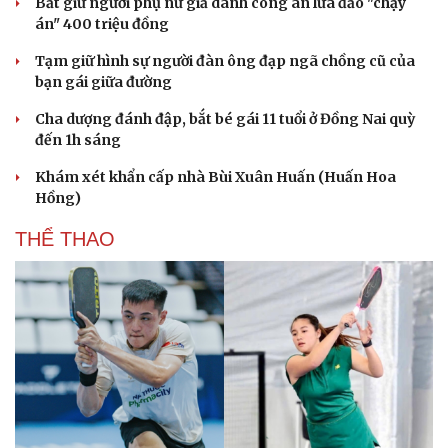
Bắt giữ người phụ nữ giả danh công an lừa đảo "chạy
án" 400 triệu đồng
Tạm giữ hình sự người đàn ông đạp ngã chồng cũ của
bạn gái giữa đường
Cha dượng đánh đập, bắt bé gái 11 tuổi ở Đồng Nai quỳ
đến 1h sáng
Khám xét khẩn cấp nhà Bùi Xuân Huấn (Huấn Hoa
Hồng)
THỂ THAO
Văn hóa
Giải trí
Sân khấu - Điện ảnh
Nghệ sĩ
Văn học
Thời trang
Âm nhạc
Sao Việt
Di sản