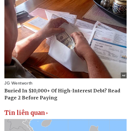
Vụ án
Vũ khí
Tin nóng
Việt Nam
Tư vấn luật
Phân tích
Tin liên quan