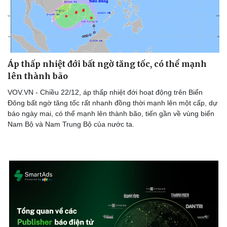
Thể thao
Ô tô - Xe máy
Bóng đá
Ô tô
Lịch thi đấu bóng đá
Xe máy
Thế giới thể thao
Tư vấn
eSports
Áp thấp nhiệt đới bất ngờ tăng tốc, có thể mạnh
Hậu trường
lên thành bão
VOV.VN - Chiều 22/12, áp thấp nhiệt đới hoạt động trên Biển
Đông bất ngờ tăng tốc rất nhanh đồng thời mạnh lên một cấp, dự
báo ngày mai, có thể mạnh lên thành bão, tiến gần về vùng biển
Nam Bộ và Nam Trung Bộ của nước ta.