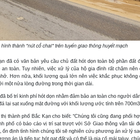
 hình thành "nút cổ chai" trên tuyến giao thông huyết mạch
ạn đã có văn bản yêu cầu chủ đất hót dọn toàn bộ phần đất đ
n toàn. Tuy nhiên, việc xử lý của hộ gia đình rất chậm nên 
nhở. Hơn nữa, khối lượng quá lớn nên việc khắc phục không
 tới một nửa lòng đường trong thời gian dài.
ã bố trí kinh phí hót dọn nhằm đảm bảo an toàn cho người dân
đá lại sạt xuống mặt đường với khối lượng ước tính trên 700m3
hị thành phố Bắc Kạn cho biết: “Chúng tôi cũng đang phối hợ
 phố có báo cáo vị trí sạt trượt với Sở Giao thông vận tải đ
 ổn định tình hình chúng tôi sẽ nghiên cứu phương án xử lý s
g án là tiếp tục hót gạt đất và có thể là gia cố mái taluy, chú