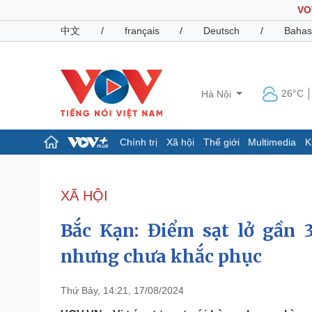
VO
中文
/
français
/
Deutsch
/
Bahas
26°C
Hà Nội
Chính trị
Xã hội
Thế giới
Multimedia
K
Chính trị
Xã hội
Đảng
Tin 24h
XÃ HỘI
Tổ chức nhân sự
Dự báo thời tiết
Quốc hội
Giáo dục
Bắc Kạn: Điểm sạt lở gần 
Nhận diện sự thật
Dấu ấn VOV
Việc làm
nhưng chưa khắc phục
Biển đảo
Pháp luật
Quân sự - Quốc phòng
Thứ Bảy, 14:21, 17/08/2024
Vụ án
Vũ khí