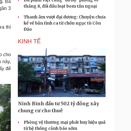
Ba phim Việt cùng “đổ bộ” phòng vé
g. Bà
tháng 8, đối đầu loạt bom tấn ngoại
gần 3
Thanh âm vượt đại dương: Chuyện chưa
kể về bản tình ca từ chốn ngục tù Côn
ưa thì
Đảo
KINH TẾ
p cho
 này,
ấy để
Ninh Bình đầu tư 502 tỷ đồng xây
chung cư cho thuê
Phòng vệ thương mại phát huy hiệu quả
từ hệ thống cảnh báo sớm