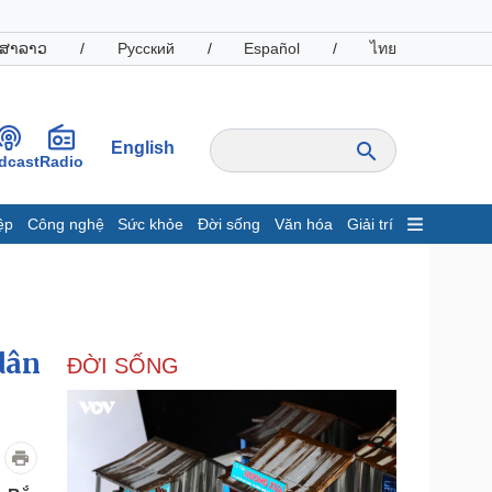
ສາລາວ
/
Русский
/
Español
/
ไทย
English
dcast
Radio
ệp
Công nghệ
Sức khỏe
Đời sống
Văn hóa
Giải trí
inh tế
Thị trường
ất động sản
Giá vàng
hởi nghiệp
Tiêu dùng
Tỷ giá
dân
ĐỜI SỐNG
Chứng khoán
Giá cà phê
oanh nghiệp
Công nghệ
hông tin doanh nghiệp
Sành điệu