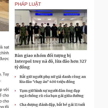
PHÁP LUẬT
á sạt
chính
Bàn giao nhóm đối tượng bị
 được
Interpol truy nã đỏ, lừa đảo hơn 327
tỷ đồng
. Tuy
Bắt giữ người phụ nữ giả danh công an
.
lừa đảo "chạy án" 400 triệu đồng
p với
Tạm giữ hình sự người đàn ông đạp
ể cho
ngã chồng cũ của bạn gái giữa đường
ao cho
Cha dượng đánh đập, bắt bé gái 11 tuổi
ng tôi