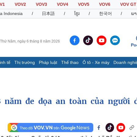
V1
VOV2
VOV3
VOV4
VOV5
VOV6
VOV GT
a Indonesia
/
日本語
/
ខ្មែរ
/
한국어
/
ພາ
Thứ Năm, ngày 6 tháng 8 năm 2026
Po
inh tế
Thị trường
Pháp luật
Thể thao
Ô tô - Xe máy
Doanh nghi
Thế giới
Multimedia
K
Quan sát
Video
B
Cuộc sống đó đây
Ảnh
K
Hồ sơ
E-Magazine
3 năm đe dọa an toàn của người 
Infographic
Thể thao
Ô tô - Xe máy
D
Bóng đá
Ô tô
T