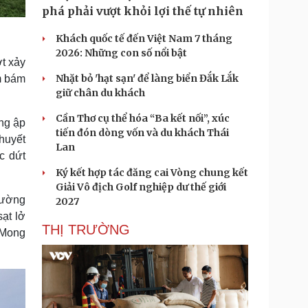
phá phải vượt khỏi lợi thế tự nhiên
Khách quốc tế đến Việt Nam 7 tháng
2026: Những con số nổi bật
ợt xảy
Nhặt bỏ 'hạt sạn' để làng biển Đắk Lắk
0m bám
giữ chân du khách
Cần Thơ cụ thể hóa “Ba kết nối”, xúc
ng ập
tiến đón dòng vốn và du khách Thái
 huyết
Lan
c dứt
Ký kết hợp tác đăng cai Vòng chung kết
Giải Vô địch Golf nghiệp dư thế giới
đường
2027
sạt lở
THỊ TRƯỜNG
. Mong