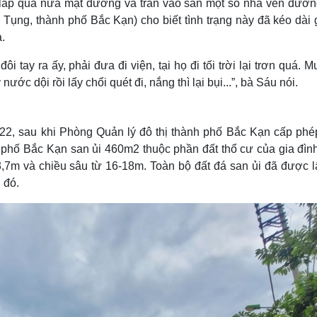
i lấp quá nửa mặt đường và tràn vào sân một số nhà ven đườn
ụng, thành phố Bắc Kạn) cho biết tình trạng này đã kéo dài 
.
 tay ra ấy, phải đưa đi viện, tại họ đi tối trời lại trơn quá. M
ước dội rồi lấy chổi quét đi, nắng thì lại bụi...”, bà Sáu nói.
022, sau khi Phòng Quản lý đô thị thành phố Bắc Kạn cấp phé
 phố Bắc Kạn san ủi 460m2 thuộc phần đất thổ cư của gia đình
,7m và chiều sâu từ 16-18m. Toàn bộ đất đá san ủi đã được l
 đó.