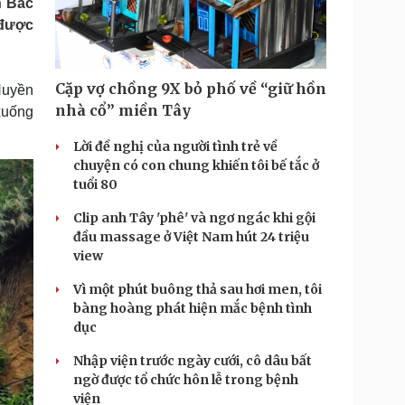
h Bắc
Doanh nghiệp 24h
Tin Công nghệ
 được
Doanh nhân
Trải nghiệm
ì cộng đồng
Chuyển đổi số
Cặp vợ chồng 9X bỏ phố về “giữ hồn
Huyền
u lịch
Podcast
nhà cổ” miền Tây
xuống
Tư vấn
Câu chuyện thời sự
Săn Tour
Đọc truyện đêm khuya
Lời đề nghị của người tình trẻ về
heck-in
Cửa sổ tình yêu
chuyện có con chung khiến tôi bế tắc ở
Kể chuyện cho bé
tuổi 80
Hạt giống tâm hồn
Clip anh Tây 'phê' và ngơ ngác khi gội
đầu massage ở Việt Nam hút 24 triệu
view
Vì một phút buông thả sau hơi men, tôi
bàng hoàng phát hiện mắc bệnh tình
dục
Nhập viện trước ngày cưới, cô dâu bất
ngờ được tổ chức hôn lễ trong bệnh
viện