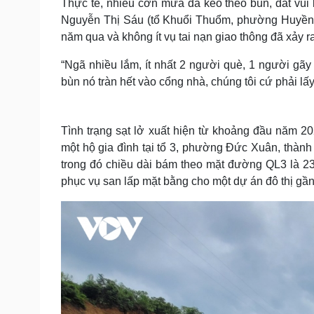
Thực tế, nhiều cơn mưa đã kéo theo bùn, đất vù
Nguyễn Thị Sáu (tổ Khuổi Thuổm, phường Huyền T
năm qua và không ít vụ tai nạn giao thông đã xảy ra
“Ngã nhiều lắm, ít nhất 2 người què, 1 người gãy đôi
bùn nó tràn hết vào cổng nhà, chúng tôi cứ phải lấy n
Tình trạng sạt lở xuất hiện từ khoảng đầu năm 2
một hộ gia đình tại tổ 3, phường Đức Xuân, thành
trong đó chiều dài bám theo mặt đường QL3 là 23
phục vụ san lấp mặt bằng cho một dự án đô thị gần