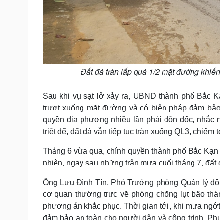
Đất đá tràn lấp quá 1/2 mặt đường khiến
Sau khi vụ sạt lở xảy ra, UBND thành phố Bắc K
trượt xuống mặt đường và có biện pháp đảm bảo a
quyền địa phương nhiều lần phải đôn đốc, nhắc 
triệt để, đất đá vẫn tiếp tục tràn xuống QL3, chiếm
Tháng 6 vừa qua, chính quyền thành phố Bắc Kạn đ
nhiên, ngay sau những trận mưa cuối tháng 7, đất 
Ông Lưu Đình Tín, Phó Trưởng phòng Quản lý đô t
cơ quan thường trực về phòng chống lụt bão thành
phương án khắc phục. Thời gian tới, khi mưa ngớt,
đảm bảo an toàn cho người dân và công trình. Phươn