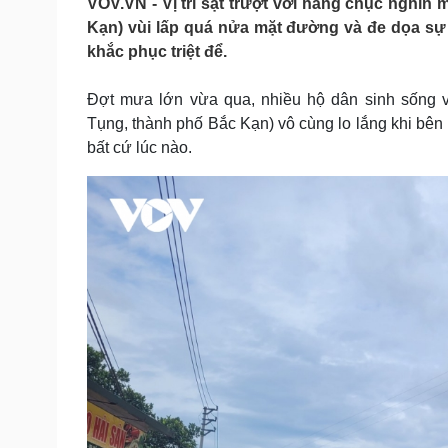
VOV.VN - Vị trí sạt trượt với hàng chục nghìn
Tin nóng
Việt Nam
Kạn) vùi lấp quá nửa mặt đường và đe dọa s
Tư vấn luật
Phân tích
khắc phục triệt để.
Đợt mưa lớn vừa qua, nhiều hộ dân sinh sống
Sức khỏe
Đời sống
Tụng, thành phố Bắc Kạn) vô cùng lo lắng khi bên
Dinh dưỡng - món ngon
Nhà đẹp
bất cứ lúc nào.
Cây thuốc
Blog
Sản phụ khoa
Tình yêu - Gia đình
Nhi khoa
Nam khoa
Làm đẹp - giảm cân
Phòng mạch online
Ăn sạch sống khỏe
Cải chính