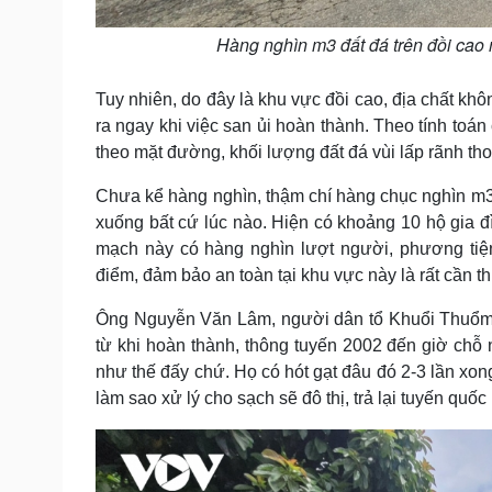
Hàng nghìn m3 đất đá trên đồi cao 
Tuy nhiên, do đây là khu vực đồi cao, địa chất khô
ra ngay khi việc san ủi hoàn thành. Theo tính toá
theo mặt đường, khối lượng đất đá vùi lấp rãnh t
Chưa kể hàng nghìn, thậm chí hàng chục nghìn m3 
xuống bất cứ lúc nào. Hiện có khoảng 10 hộ gia đìn
mạch này có hàng nghìn lượt người, phương tiện
điểm, đảm bảo an toàn tại khu vực này là rất cần thi
Ông Nguyễn Văn Lâm, người dân tổ Khuổi Thuổm,
từ khi hoàn thành, thông tuyến 2002 đến giờ chỗ n
như thế đấy chứ. Họ có hót gạt đâu đó 2-3 lần xong
làm sao xử lý cho sạch sẽ đô thị, trả lại tuyến quốc