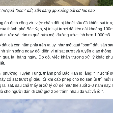
như quả "bom" đất, sẵn sàng ập xuống bất cứ lúc nào
ng ổn định cộng với việc chân đồi bị khoét sâu đã khiến sạt trư
n của thành phố Bắc Kạn, vị trí sạt trượt đã kéo dài khoảng 10
hoát nước và tràn ra quá nửa mặt đường ước tính hơn 1.000m3.
đất đá còn nằm phía trên taluy, như một quả “bom” đất, sẵn sà
h sinh sống ngay đối diện vị trí sạt trượt và tuyến giao thông
 qua lại hàng ngày. Do đó, việc khẩn trương xử lý khắc phụ
ết.
 phường Huyền Tụng, thành phố Bắc Kạn lo lắng: “Thực tế 
ày có sạt trượt gì đâu, từ khi cấp phép cho họ san ủi thì mới 
 lại sạt, sau chả thấy ai xử lý cứ để như thế suốt 2-3 năm nay
 lộ cho người dân đi chứ giờ 2 xe tránh nhau đã vất vả rồi”.