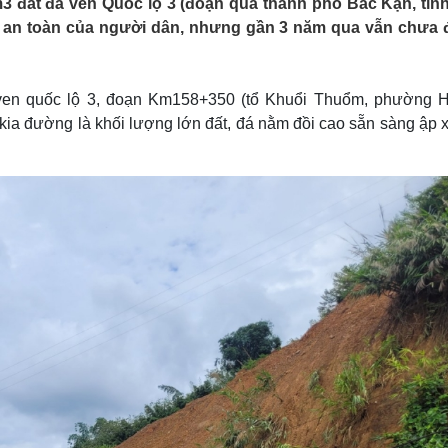
 m3 đất đá ven Quốc lộ 3 (đoạn qua thành phố Bắc Kạn, tỉn
Lịch thi đấu bóng đá
Xe máy
ự an toàn của người dân, nhưng gần 3 năm qua vẫn chưa
Thế giới thể thao
Tư vấn
eSports
V
Hậu trường
 ven quốc lộ 3, đoạn Km158+350 (tổ Khuổi Thuổm, phường 
Văn hóa
Giải trí
D
 kia đường là khối lượng lớn đất, đá nằm đồi cao sẵn sàng ập 
Sân khấu - Điện ảnh
Nghệ sĩ
Văn học
Thời trang
Âm nhạc
Sao Việt
c
Di sản