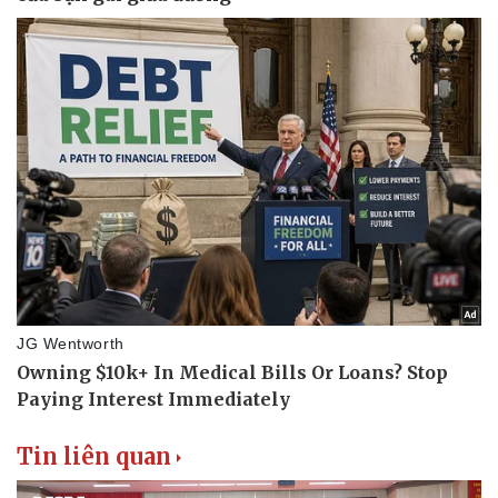
Thể thao
Ô tô - Xe máy
Bóng đá
Ô tô
Lịch thi đấu bóng đá
Xe máy
Thế giới thể thao
Tư vấn
eSports
Hậu trường
Tin liên quan