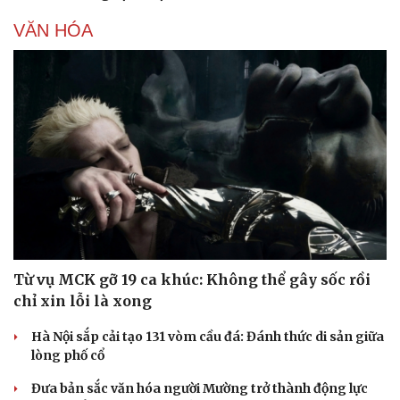
VĂN HÓA
Sức khỏe
Đời sống
Dinh dưỡng - món ngon
Nhà đẹp
Cây thuốc
Blog
Sản phụ khoa
Tình yêu - Gia đình
Nhi khoa
Nam khoa
Làm đẹp - giảm cân
Phòng mạch online
Từ vụ MCK gỡ 19 ca khúc: Không thể gây sốc rồi
Ăn sạch sống khỏe
chỉ xin lỗi là xong
Hà Nội sắp cải tạo 131 vòm cầu đá: Đánh thức di sản giữa
lòng phố cổ
Đưa bản sắc văn hóa người Mường trở thành động lực