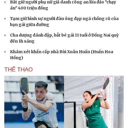
Bắt giữ người phụ nữ giả danh công an lừa đảo "chạy
án" 400 triệu đồng
Tạm giữ hình sự người đàn ông đạp ngã chồng cũ của
bạn gái giữa đường
Cha dượng đánh đập, bắt bé gái 11 tuổi ở Đồng Nai quỳ
đến 1h sáng
Khám xét khẩn cấp nhà Bùi Xuân Huấn (Huấn Hoa
Hồng)
THỂ THAO
Du lịch
Podcast
Tư vấn
Câu chuyện thời sự
Săn Tour
Đọc truyện đêm khuya
check-in
Cửa sổ tình yêu
Kể chuyện cho bé