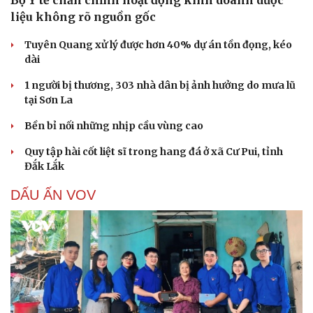
liệu không rõ nguồn gốc
Tuyên Quang xử lý được hơn 40% dự án tồn đọng, kéo
dài
1 người bị thương, 303 nhà dân bị ảnh hưởng do mưa lũ
tại Sơn La
Bền bỉ nối những nhịp cầu vùng cao
Quy tập hài cốt liệt sĩ trong hang đá ở xã Cư Pui, tỉnh
Đắk Lắk
DẤU ẤN VOV