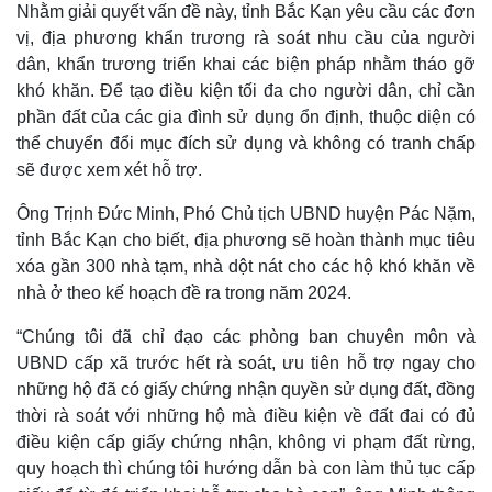
Nhằm giải quyết vấn đề này, tỉnh Bắc Kạn yêu cầu các đơn
vị, địa phương khẩn trương rà soát nhu cầu của người
dân, khẩn trương triển khai các biện pháp nhằm tháo gỡ
khó khăn. Để tạo điều kiện tối đa cho người dân, chỉ cần
phần đất của các gia đình sử dụng ổn định, thuộc diện có
thể chuyển đổi mục đích sử dụng và không có tranh chấp
sẽ được xem xét hỗ trợ.
Ông Trịnh Đức Minh, Phó Chủ tịch UBND huyện Pác Nặm,
tỉnh Bắc Kạn cho biết, địa phương sẽ hoàn thành mục tiêu
xóa gần 300 nhà tạm, nhà dột nát cho các hộ khó khăn về
nhà ở theo kế hoạch đề ra trong năm 2024.
Thế giới
Multimedia
“Chúng tôi đã chỉ đạo các phòng ban chuyên môn và
Quan sát
Video
UBND cấp xã trước hết rà soát, ưu tiên hỗ trợ ngay cho
Cuộc sống đó đây
Ảnh
những hộ đã có giấy chứng nhận quyền sử dụng đất, đồng
Hồ sơ
E-Magazine
thời rà soát với những hộ mà điều kiện về đất đai có đủ
Infographic
điều kiện cấp giấy chứng nhận, không vi phạm đất rừng,
quy hoạch thì chúng tôi hướng dẫn bà con làm thủ tục cấp