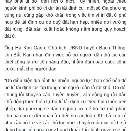
này phải di dời đến nơi ở mới. Tuy nhiên, ngoài thiếu
nguồn kinh phí bố trí dự án tái định cư, một số địa phương
vùng núi cũng gặp khó khăn trong việc tìm vị trí đất ở phù
hợp để tái định cư do quỹ đất hạn hẹp, nhiều nơi vướng
đất rừng, đất sản xuất hoặc không nằm trong quy hoạch
đất ở.
Ông Hà Kim Oanh, Chủ tịch UBND huyện Bạch Thông,
tỉnh Bắc Kạn nhận định việc hỗ trợ người dân thủ tục cần
thiết cũng là ưu tiên hàng đầu, nhằm đảm bảo cuộc sống
trước mắt cho người dân.
“Do điều kiện địa hình tự nhiên, nguồn lực hạn chế nên để
bố trí tái định cư tập trung cho người dân là rất khó. Do đó,
chúng tôi khuyến cáo, tuyên truyền, vận động người dân
chủ động thực hiện tự bố trí tái định cư theo hình thức xen
ghép, địa phương sẽ dành nguồn lực để hỗ trợ một phần
cho bà con di dời nhà cửa đến nơi an toàn. Khi bà con có
nhu cầu hỗ trợ về các thủ tục như chuyển đổi mục đích sử
dụng hoặc liên quan quy hoạch khác thì chính quyền sẽ hỗ