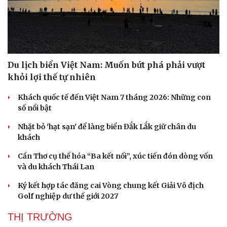
Du lịch biển Việt Nam: Muốn bứt phá phải vượt
khỏi lợi thế tự nhiên
Khách quốc tế đến Việt Nam 7 tháng 2026: Những con
số nổi bật
Nhặt bỏ 'hạt sạn' để làng biển Đắk Lắk giữ chân du
khách
Văn hóa
Giải trí
Cần Thơ cụ thể hóa “Ba kết nối”, xúc tiến đón dòng vốn
Sân khấu - Điện ảnh
Nghệ sĩ
và du khách Thái Lan
Văn học
Thời trang
Âm nhạc
Sao Việt
Ký kết hợp tác đăng cai Vòng chung kết Giải Vô địch
Di sản
Golf nghiệp dư thế giới 2027
THỊ TRƯỜNG