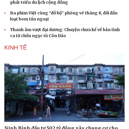
phát triển du lịch cộng đồng
Ba phim Việt cùng “đổ bộ” phòng vé tháng 8, đối đầu
loạt bom tấn ngoại
Thanh âm vượt đại dương: Chuyện chưa kể về bản tình
ca từ chốn ngục tù Côn Đảo
KINH TẾ
Ninh Bình đầu tư 502 tỷ đồng xây chung cư cho