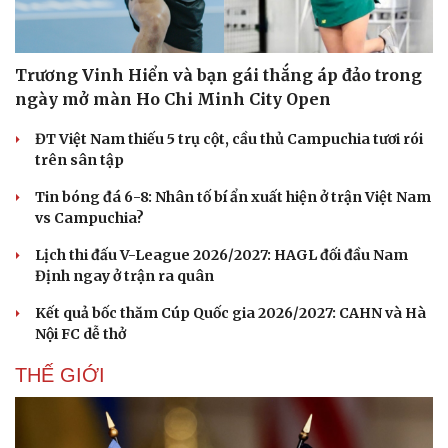
Hạt giống tâm hồn
Trương Vinh Hiển và bạn gái thắng áp đảo trong
ngày mở màn Ho Chi Minh City Open
ĐT Việt Nam thiếu 5 trụ cột, cầu thủ Campuchia tươi rói
trên sân tập
Tin bóng đá 6-8: Nhân tố bí ẩn xuất hiện ở trận Việt Nam
vs Campuchia?
Lịch thi đấu V-League 2026/2027: HAGL đối đầu Nam
Định ngay ở trận ra quân
Kết quả bốc thăm Cúp Quốc gia 2026/2027: CAHN và Hà
Nội FC dễ thở
THẾ GIỚI