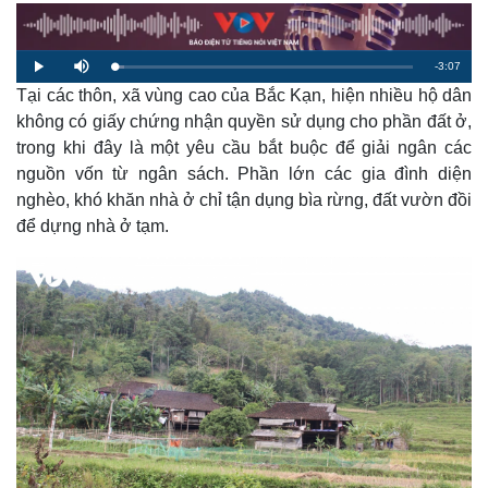
R
-
3:07
L
P
M
o
l
u
a
Tại các thôn, xã vùng cao của Bắc Kạn, hiện nhiều hộ dân
a
t
e
d
y
e
e
không có giấy chứng nhận quyền sử dụng cho phần đất ở,
d
m
:
trong khi đây là một yêu cầu bắt buộc để giải ngân các
3
.
a
2
nguồn vốn từ ngân sách. Phần lớn các gia đình diện
7
%
nghèo, khó khăn nhà ở chỉ tận dụng bìa rừng, đất vườn đồi
i
để dựng nhà ở tạm.
n
i
n
g
T
i
m
e