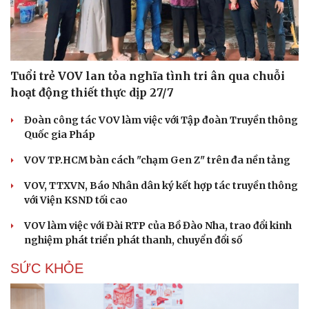
Tuổi trẻ VOV lan tỏa nghĩa tình tri ân qua chuỗi
hoạt động thiết thực dịp 27/7
Đoàn công tác VOV làm việc với Tập đoàn Truyền thông
Quốc gia Pháp
VOV TP.HCM bàn cách "chạm Gen Z" trên đa nền tảng
VOV, TTXVN, Báo Nhân dân ký kết hợp tác truyền thông
với Viện KSND tối cao
VOV làm việc với Đài RTP của Bồ Đào Nha, trao đổi kinh
nghiệm phát triển phát thanh, chuyển đổi số
SỨC KHỎE