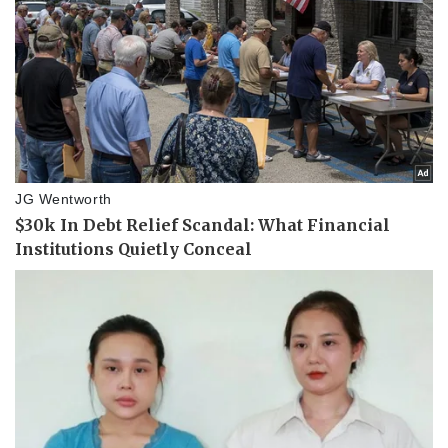
Vụ án
Vũ khí
Tin nóng
Việt Nam
Tư vấn luật
Phân tích