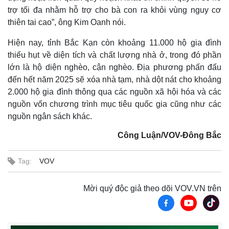
trợ tối đa nhằm hỗ trợ cho bà con ra khỏi vùng nguy cơ
thiên tai cao”, ông Kim Oanh nói.
Hiện nay, tỉnh Bắc Kạn còn khoảng 11.000 hộ gia đình
thiếu hụt về diện tích và chất lượng nhà ở, trong đó phần
lớn là hộ diện nghèo, cận nghèo. Địa phương phấn đấu
đến hết năm 2025 sẽ xóa nhà tạm, nhà dột nát cho khoảng
2.000 hộ gia đình thông qua các nguồn xã hội hóa và các
nguồn vốn chương trình mục tiêu quốc gia cũng như các
nguồn ngân sách khác.
Công Luận/VOV-Đông Bắc
Tag:
VOV
Kinh tế
Thị trường
Mời quý độc giả theo dõi VOV.VN trên
Bất động sản
Giá vàng
Khởi nghiệp
Tiêu dùng
Tỷ giá
Chứng khoán