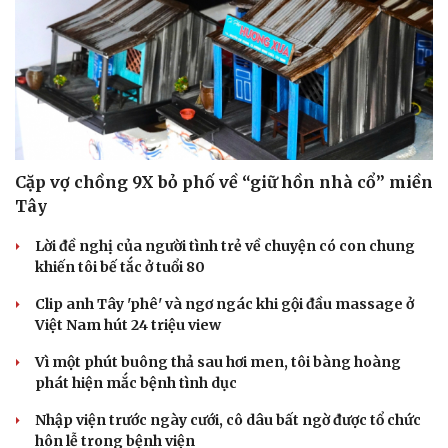
Cặp vợ chồng 9X bỏ phố về “giữ hồn nhà cổ” miền
Tây
Lời đề nghị của người tình trẻ về chuyện có con chung
khiến tôi bế tắc ở tuổi 80
Clip anh Tây 'phê' và ngơ ngác khi gội đầu massage ở
Việt Nam hút 24 triệu view
Vì một phút buông thả sau hơi men, tôi bàng hoàng
phát hiện mắc bệnh tình dục
Nhập viện trước ngày cưới, cô dâu bất ngờ được tổ chức
hôn lễ trong bệnh viện