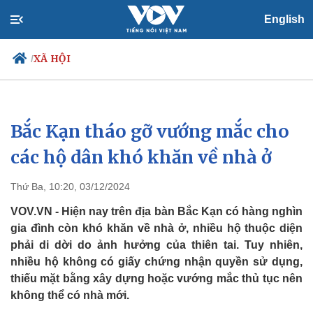
English
XÃ HỘI
/
Bắc Kạn tháo gỡ vướng mắc cho
Chính trị
Xã hội
Đảng
Tin 24h
các hộ dân khó khăn về nhà ở
Tổ chức nhân sự
Dự báo thời tiết
Quốc hội
Giáo dục
Thứ Ba, 10:20, 03/12/2024
Nhận diện sự thật
Dấu ấn VOV
Việc làm
VOV.VN - Hiện nay trên địa bàn Bắc Kạn có hàng nghìn
Biển đảo
gia đình còn khó khăn về nhà ở, nhiều hộ thuộc diện
phải di dời do ảnh hưởng của thiên tai. Tuy nhiên,
nhiều hộ không có giấy chứng nhận quyền sử dụng,
thiếu mặt bằng xây dựng hoặc vướng mắc thủ tục nên
không thể có nhà mới.