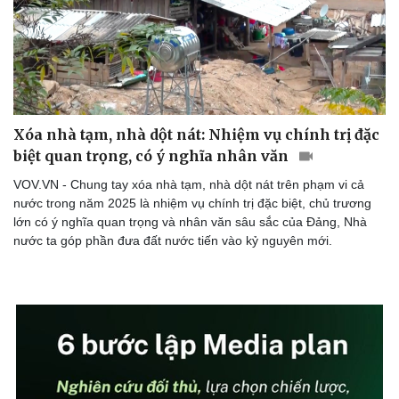
Doanh nghiệp
Công nghệ
Thông tin doanh nghiệp
Sành điệu
Doanh nghiệp 24h
Tin Công nghệ
Xóa nhà tạm, nhà dột nát: Nhiệm vụ chính trị đặc
Doanh nhân
Trải nghiệm
biệt quan trọng, có ý nghĩa nhân văn
Vì cộng đồng
Chuyển đổi số
VOV.VN - Chung tay xóa nhà tạm, nhà dột nát trên phạm vi cả
nước trong năm 2025 là nhiệm vụ chính trị đặc biệt, chủ trương
lớn có ý nghĩa quan trọng và nhân văn sâu sắc của Đảng, Nhà
nước ta góp phần đưa đất nước tiến vào kỷ nguyên mới.